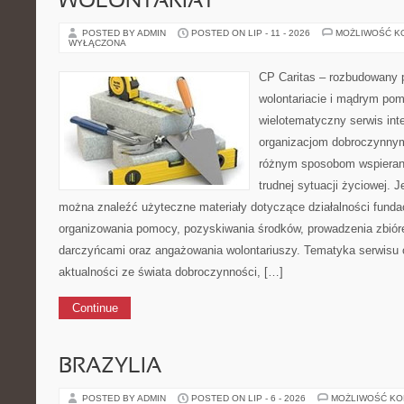
WOLONTARIAT
POSTED BY ADMIN
POSTED ON LIP - 11 - 2026
MOŻLIWOŚĆ K
WYŁĄCZONA
CP Caritas – rozbudowany p
wolontariacie i mądrym pom
wielotematyczny serwis in
organizacjom dobroczynnym,
różnym sposobom wspierani
trudnej sytuacji życiowej. J
można znaleźć użyteczne materiały dotyczące działalności fundac
organizowania pomocy, pozyskiwania środków, prowadzenia zbiór
darczyńcami oraz angażowania wolontariuszy. Tematyka serwisu 
aktualności ze świata dobroczynności, […]
Continue
BRAZYLIA
POSTED BY ADMIN
POSTED ON LIP - 6 - 2026
MOŻLIWOŚĆ K