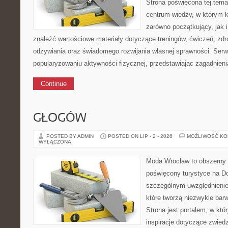
Strona poświęcona tej tem
centrum wiedzy, w którym k
zarówno początkujący, jak
znaleźć wartościowe materiały dotyczące treningów, ćwiczeń, zdr
odżywiania oraz świadomego rozwijania własnej sprawności. Serwi
popularyzowaniu aktywności fizycznej, przedstawiając zagadnien
Continue
GŁOGÓW
POSTED BY ADMIN
POSTED ON LIP - 2 - 2026
MOŻLIWOŚĆ K
WYŁĄCZONA
Moda Wrocław to obszerny 
poświęcony turystyce na D
szczególnym uwzględnienie
które tworzą niezwykle bar
Strona jest portalem, w kt
inspiracje dotyczące zwiedzan