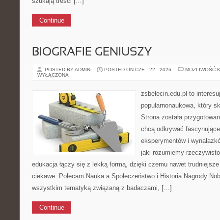
szukają treści […]
Continue
BIOGRAFIE GENIUSZY
POSTED BY ADMIN
POSTED ON CZE - 22 - 2026
MOŻLIWOŚĆ 
WYŁĄCZONA
zsbelecin.edu.pl to interesu
popularnonaukowa, który sk
Strona została przygotowan
chcą odkrywać fascynujące hi
eksperymentów i wynalazkó
jaki rozumiemy rzeczywisto
edukacja łączy się z lekką formą, dzięki czemu nawet trudniejsz
ciekawe. Polecam Nauka a Społeczeństwo i Historia Nagrody Nobl
wszystkim tematyką związaną z badaczami, […]
Continue