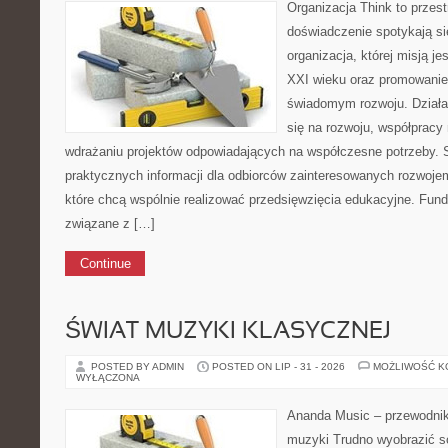
Organizacja Think to przes
doświadczenie spotykają si
organizacja, której misją j
XXI wieku oraz promowanie
świadomym rozwoju. Działal
się na rozwoju, współpracy
wdrażaniu projektów odpowiadających na współczesne potrzeby. S
praktycznych informacji dla odbiorców zainteresowanych rozwojem,
które chcą wspólnie realizować przedsięwzięcia edukacyjne. Funda
związane z […]
Continue
ŚWIAT MUZYKI KLASYCZNEJ
POSTED BY ADMIN
POSTED ON LIP - 31 - 2026
MOŻLIWOŚĆ 
WYŁĄCZONA
Ananda Music – przewodnik
muzyki Trudno wyobrazić s