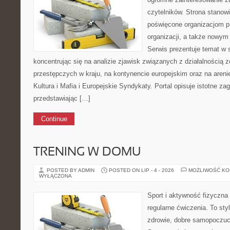
czytelników. Strona stanow
poświęcone organizacjom pr
organizacji, a także nowym
Serwis prezentuje temat w 
koncentrując się na analizie zjawisk związanych z działalnością
przestępczych w kraju, na kontynencie europejskim oraz na aren
Kultura i Mafia i Europejskie Syndykaty. Portal opisuje istotne z
przedstawiając […]
Continue
TRENING W DOMU
POSTED BY ADMIN
POSTED ON LIP - 4 - 2026
MOŻLIWOŚĆ K
WYŁĄCZONA
Sport i aktywność fizyczna 
regularne ćwiczenia. To sty
zdrowie, dobre samopoczuci