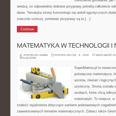
miłośników gotowania, jak i
wiedzą, że odpowiednio dobrane przyprawy potrafią całkowicie od
danie. Tematyka strony koncentruje się wokół egzotycznych dodatk
znacznie szerszy, ponieważ przyprawy są tu […]
Continue
MATEMATYKA W TECHNOLOGII I
POSTED BY ADMIN
POSTED ON CZE - 9 - 2026
MOŻLIWOŚĆ K
WYŁĄCZONA
SuperMatma.pl to nowoczes
poświęcony matematyce, któ
wzorów, równań i logicznyc
użyteczny. Strona została 
osobach, które chcą odkry
matematyki. To miejsce, w
znaleźć wyjaśnienia dotyczące zarówno podstawowych zagadnień, 
zaawansowanych tematów matematycznych. Zobacz także Geometr