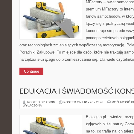
MFactory – świat samochod
premium MFactory to intern
fanów samochodów, w który
łączy się z praktyczną wie
koncentruje się przede wsz
ponadprzeciętnych osiągac
oraz technologiach zmieniających współczesną motoryzację. Pole
Poradniki Zakupowe. To miejsce dla osób, które nie traktują sam
narzędzia służącego do przemieszczania się. Dla wielu czytelnikó
Continue
EDUKACJA I ŚWIADOMOŚĆ KO
POSTED BY ADMIN
POSTED ON LIP - 20 - 2026
MOŻLIWOŚĆ 
WYŁĄCZONA
Biologico.pl – wiedza, prze
żyjących bliżej natury Cor
na to, co trafia na ich tal