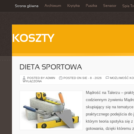
Archiwum
Krytyka
Pustka
Senator
Strona główna
Spis Tr
KOSZTY
DIETA SPORTOWA
POSTED BY ADMIN
POSTED ON SIE - 8 - 2026
MOŻLIWOŚĆ K
WYŁĄCZONA
Mądrość na Talerzu – prakt
codziennym żywieniu Mądro
skupiający się na tematyce 
praktycznego podejścia do 
którym teoria spotyka się 
gotowania, dzięki któremu 