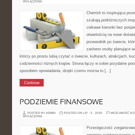
WYŁĄCZONA
Cherrish to inspirująca prze
szukają podróżniczych insp
ciekawe kierunki bez pośpi
otwartością na nowe doświa
przewodnik po świecie, któ
zarówno osoby planujące wa
którzy po prostu lubią czytać o świecie, kulturach, atrakcjach, kuch
codzienności różnych krajów. Strona łączy w sobie przydatne po
sposobem opowiadania, dzięki czemu można tu […]
Continue
PODZIEMIE FINANSOWE
POSTED BY ADMIN
POSTED ON LIP - 5 - 2026
MOŻLIWOŚĆ K
WYŁĄCZONA
Przestępczość zorganizowan
ogromne zainteresowanie za