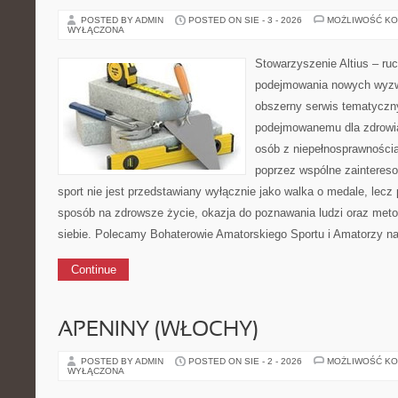
POSTED BY ADMIN
POSTED ON SIE - 3 - 2026
MOŻLIWOŚĆ K
WYŁĄCZONA
Stowarzyszenie Altius – ruc
podejmowania nowych wyzwa
obszerny serwis tematyczn
podejmowanemu dla zdrowia
osób z niepełnosprawnościa
poprzez wspólne zaintereso
sport nie jest przedstawiany wyłącznie jako walka o medale, lecz
sposób na zdrowsze życie, okazja do poznawania ludzi oraz me
siebie. Polecamy Bohaterowie Amatorskiego Sportu i Amatorzy n
Continue
APENINY (WŁOCHY)
POSTED BY ADMIN
POSTED ON SIE - 2 - 2026
MOŻLIWOŚĆ K
WYŁĄCZONA