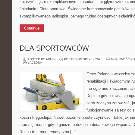
kojarzyć się ze skomplikowanymi zasadami i ciągłymi wyrzeczen
śniadania i Dieta sportowa. Świadome komponowanie posiłków ni
skomplikowanego jadłospisu pełnego trudno dostępnych składnik
Continue
DLA SPORTOWCÓW
POSTED BY ADMIN
POSTED ON SIE - 6 - 2026
MOŻLIWOŚĆ K
WYŁĄCZONA
Ortex Poland – wszechstronn
rehabilitacji i świadomym r
ma ogromne znaczenie na k
Dopiero gdy pojawia się ogr
osób zaczyna zauważać, ja
funkcjonowanie zależy od 
kości i kręgosłupa. Nawet pozornie proste czynności, takie jak s
stać się trudne, gdy organizm potrzebuje dodatkowego wsparcia. 
Ruchu to strona tematyczna […]