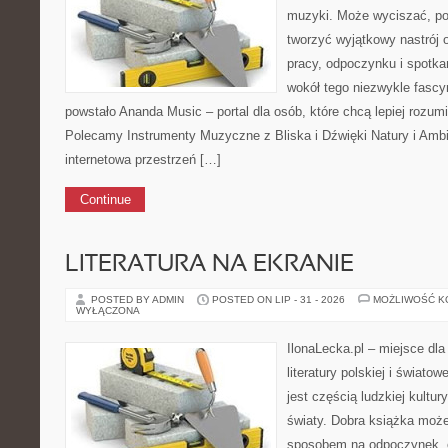
muzyki. Może wyciszać, po
tworzyć wyjątkowy nastrój
pracy, odpoczynku i spotka
wokół tego niezwykle fasc
powstało Ananda Music – portal dla osób, które chcą lepiej rozum
Polecamy Instrumenty Muzyczne z Bliska i Dźwięki Natury i Amb
internetowa przestrzeń […]
Continue
LITERATURA NA EKRANIE
POSTED BY ADMIN
POSTED ON LIP - 31 - 2026
MOŻLIWOŚĆ 
WYŁĄCZONA
IlonaLecka.pl – miejsce dl
literatury polskiej i świato
jest częścią ludzkiej kultu
światy. Dobra książka moż
sposobem na odpoczynek, 