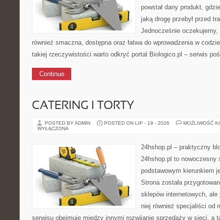
powstał dany produkt, gdzi
jaką drogę przebył przed tr
Jednocześnie oczekujemy, 
również smaczna, dostępna oraz łatwa do wprowadzenia w codzi
takiej rzeczywistości warto odkryć portal Biologico.pl – serwis po
Continue
CATERING I TORTY
POSTED BY ADMIN
POSTED ON LIP - 19 - 2026
MOŻLIWOŚĆ 
WYŁĄCZONA
24hshop.pl – praktyczny bl
24hshop.pl to nowoczesny s
podstawowym kierunkiem j
Strona została przygotowan
sklepów internetowych, ale
niej również specjaliści od
serwisu obejmuje między innymi rozwijanie sprzedaży w sieci, a ta