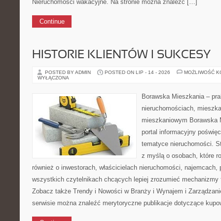
Nieruchomości wakacyjne. Na stronie można znaleźć […]
Continue
HISTORIE KLIENTÓW I SUKCESY
POSTED BY ADMIN
POSTED ON LIP - 14 - 2026
MOŻLIWOŚĆ 
WYŁĄCZONA
Borawska Mieszkania – prak
nieruchomościach, mieszka
mieszkaniowym Borawska Mi
portal informacyjny poświę
tematyce nieruchomości. S
z myślą o osobach, które r
również o inwestorach, właścicielach nieruchomości, najemcach, 
wszystkich czytelnikach chcących lepiej zrozumieć mechanizmy 
Zobacz także Trendy i Nowości w Branży i Wynajem i Zarządzan
serwisie można znaleźć merytoryczne publikacje dotyczące kupo