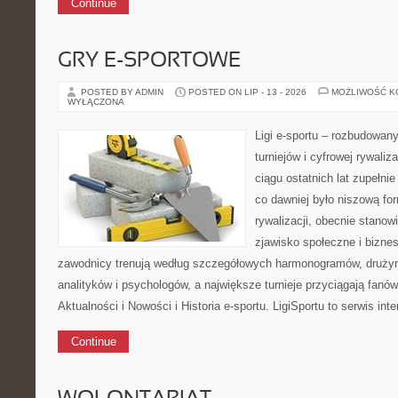
Continue
GRY E-SPORTOWE
POSTED BY ADMIN
POSTED ON LIP - 13 - 2026
MOŻLIWOŚĆ 
WYŁĄCZONA
Ligi e-sportu – rozbudowany
turniejów i cyfrowej rywaliz
ciągu ostatnich lat zupełni
co dawniej było niszową f
rywalizacji, obecnie stanow
zjawisko społeczne i biznes
zawodnicy trenują według szczegółowych harmonogramów, drużyny
analityków i psychologów, a największe turnieje przyciągają fanó
Aktualności i Nowości i Historia e-sportu. LigiSportu to serwis int
Continue