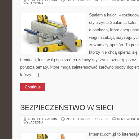
WYŁĄCZONA
Spalarnia kalorii – rozbud
stylu życia Spalarnia kalor
o osobach, które chcą upor
wagi i szukają przystępnyc
zrozumiały sposób. To przes
którzy nie chcą opierać si
trendach, lecz wolą spojrzeć na zdrowy styl życia szerzej: przez
porusza tematy, które mogą zainteresować zarówno osoby dopiero 
którzy […]
Continue
BEZPIECZEŃSTWO W SIECI
POSTED BY ADMIN
POSTED ON CZE - 17 - 2026
MOŻLIWOŚĆ 
WYŁĄCZONA
Internat.com.pl to interesu