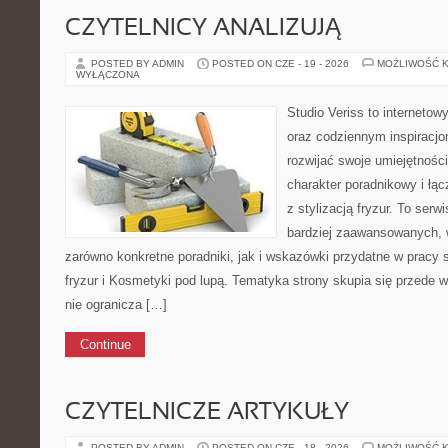
CZYTELNICY ANALIZUJĄ
POSTED BY ADMIN
POSTED ON CZE - 19 - 2026
MOŻLIWOŚĆ 
WYŁĄCZONA
Studio Veriss to internetow
oraz codziennym inspiracjo
rozwijać swoje umiejętnośc
charakter poradnikowy i łą
z stylizacją fryzur. To serw
bardziej zaawansowanych,
zarówno konkretne poradniki, jak i wskazówki przydatne w pracy s
fryzur i Kosmetyki pod lupą. Tematyka strony skupia się przede 
nie ogranicza […]
Continue
CZYTELNICZE ARTYKUŁY
POSTED BY ADMIN
POSTED ON CZE - 18 - 2026
MOŻLIWOŚĆ 