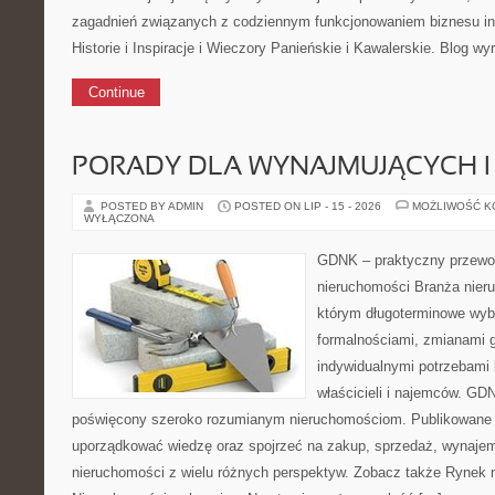
zagadnień związanych z codziennym funkcjonowaniem biznesu i
Historie i Inspiracje i Wieczory Panieńskie i Kawalerskie. Blog wy
Continue
PORADY DLA WYNAJMUJĄCYCH 
POSTED BY ADMIN
POSTED ON LIP - 15 - 2026
MOŻLIWOŚĆ 
WYŁĄCZONA
GDNK – praktyczny przewod
nieruchomości Branża nier
którym długoterminowe wybo
formalnościami, zmianami 
indywidualnymi potrzebami 
właścicieli i najemców. GD
poświęcony szeroko rozumianym nieruchomościom. Publikowane 
uporządkować wiedzę oraz spojrzeć na zakup, sprzedaż, wynajem
nieruchomości z wielu różnych perspektyw. Zobacz także Rynek n