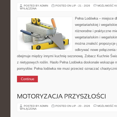
POSTED BY ADMIN
POSTED ON LIP - 21 - 2026
MOŻLIWOŚĆ 
WYŁĄCZONA
Pełna Lodówka – miejsce d
wegetariańskiej i wegański
różnorodne i praktyczne mi
wegetariańskim i wegański
można znaleźć propozycje 
odkrywać nowe połączenia
obejmuje między innymi kuchnię sezonową. Zobacz Kuchnie Świat
z nietypowych roślin. Hasło Pełna Lodówka doskonale wskazuje 
pomysłów. Pełna lodówka nie musi przecież oznaczać chaotyczn
Continue
MOTORYZACJA PRZYSZŁOŚCI
POSTED BY ADMIN
POSTED ON LIP - 20 - 2026
MOŻLIWOŚĆ 
WYŁĄCZONA