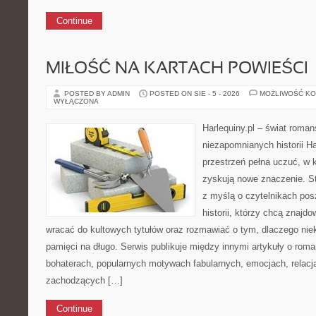
Continue
MIŁOŚĆ NA KARTACH POWIEŚCI
POSTED BY ADMIN
POSTED ON SIE - 5 - 2026
MOŻLIWOŚĆ K
WYŁĄCZONA
Harlequiny.pl – świat roman
niezapomnianych historii Ha
przestrzeń pełna uczuć, w 
zyskują nowe znaczenie. S
z myślą o czytelnikach po
historii, którzy chcą znajdo
wracać do kultowych tytułów oraz rozmawiać o tym, dlaczego niek
pamięci na długo. Serwis publikuje między innymi artykuły o ro
bohaterach, popularnych motywach fabularnych, emocjach, relac
zachodzących […]
Continue