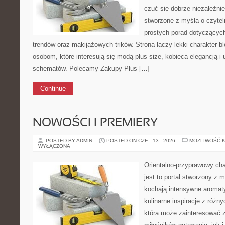
czuć się dobrze niezależnie
stworzone z myślą o czytel
prostych porad dotyczących 
trendów oraz makijażowych trików. Strona łączy lekki charakter b
osobom, które interesują się modą plus size, kobiecą elegancją i
schematów. Polecamy Zakupy Plus […]
Continue
NOWOŚCI I PREMIERY
POSTED BY ADMIN
POSTED ON CZE - 13 - 2026
MOŻLIWOŚĆ 
WYŁĄCZONA
Orientalno-przyprawowy char
jest to portal stworzony z 
kochają intensywne aromaty
kulinarne inspiracje z różny
która może zainteresować 