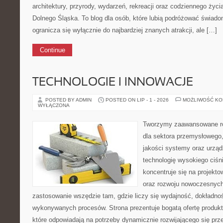
architektury, przyrody, wydarzeń, rekreacji oraz codziennego życ
Dolnego Śląska. To blog dla osób, które lubią podróżować świad
ogranicza się wyłącznie do najbardziej znanych atrakcji, ale […]
Continue
TECHNOLOGIE I INNOWACJE
POSTED BY ADMIN
POSTED ON LIP - 1 - 2026
MOŻLIWOŚĆ K
WYŁĄCZONA
Tworzymy zaawansowane ro
dla sektora przemysłowego,
jakości systemy oraz urzą
technologię wysokiego ciśn
koncentruje się na projekto
oraz rozwoju nowoczesnych 
zastosowanie wszędzie tam, gdzie liczy się wydajność, dokładn
wykonywanych procesów. Strona prezentuje bogatą ofertę produktó
które odpowiadają na potrzeby dynamicznie rozwijającego się prz