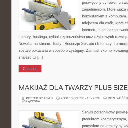
poświęcony cyfrowemu świ
zagadnieniom, które wiążą 
korzystaniem z komputera
miejscem dla osób, które c
internetu, sieci bezprzewo
chmury, hostingu, cyberbezpieczeństwa oraz użytkowych rozwiąz
Nowości na stronie: Testy i Recenzje Sprzętu i Internaty. To miej
zostaje pokazana w sposób przystępny. Zamiast skomplikowaneg
znaleźć tu […]
Continue
MAKIJAŻ DLA TWARZY PLUS SIZE
POSTED BY ADMIN
POSTED ON CZE - 15 - 2026
MOŻLIWOŚĆ 
WYŁĄCZONA
Serwis poradnikowy poświęc
produktom kosmetycznym, u
pomysłom na atrakcyjny wyg