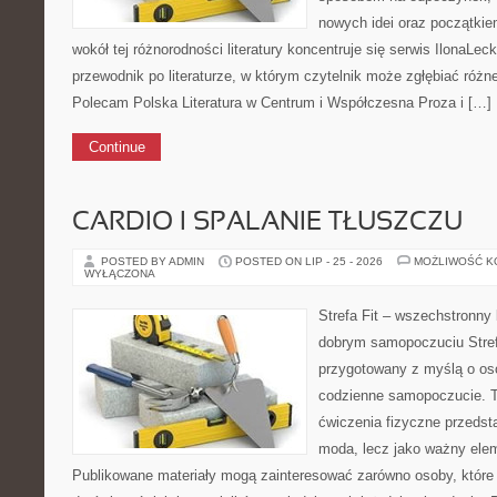
nowych idei oraz początkie
wokół tej różnorodności literatury koncentruje się serwis IlonaLeck
przewodnik po literaturze, w którym czytelnik może zgłębiać różne 
Polecam Polska Literatura w Centrum i Współczesna Proza i […]
Continue
CARDIO I SPALANIE TŁUSZCZU
POSTED BY ADMIN
POSTED ON LIP - 25 - 2026
MOŻLIWOŚĆ 
WYŁĄCZONA
Strefa Fit – wszechstronny 
dobrym samopoczuciu Strefa
przygotowany z myślą o os
codzienne samopoczucie. T
ćwiczenia fizyczne przedst
moda, lecz jako ważny ele
Publikowane materiały mogą zainteresować zarówno osoby, które 