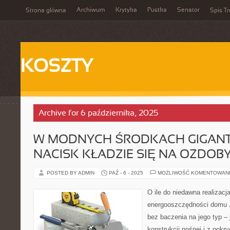
Archiwum
Krytyka
Pustka
Senator
Strona główna
Spis Tr
KOSZTY
Archive for 6 października, 2025
W MODNYCH ŚRODKACH GIGAN
NACISK KŁADZIE SIĘ NA OZDOB
POSTED BY ADMIN
PAŹ - 6 - 2025
MOŻLIWOŚĆ KOMENTOWAN
O ile do niedawna realizacj
energooszczędności domu J
bez baczenia na jego typ –
konstrukcji nośnej i z pokry