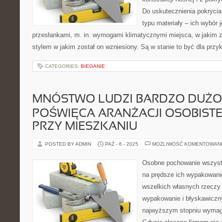
Do uskutecznienia pokryci
typu materiały – ich wybór
przesłankami, m. in. wymogami klimatycznymi miejsca, w jakim zn
stylem w jakim został on wzniesiony. Są w stanie to być dla przy
CATEGORIES:
BIEGANIE
MNÓSTWO LUDZI BARDZO DUŻO
POŚWIĘCA ARANŻACJI OSOBIST
PRZY MIESZKANIU
POSTED BY ADMIN
PAŹ - 6 - 2025
MOŻLIWOŚĆ KOMENTOWAN
Osobne pochowanie wszyst
na prędsze ich wypakowan
wszelkich własnych rzeczy
wypakowanie i błyskawiczny
najwyższym stopniu wyma