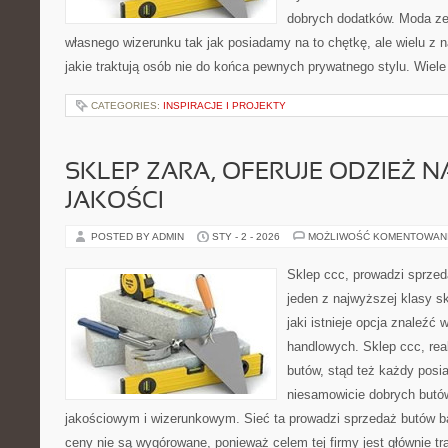
dobrych dodatków. Moda ze
własnego wizerunku tak jak posiadamy na to chętkę, ale wielu z 
jakie traktują osób nie do końca pewnych prywatnego stylu. Wiele
CATEGORIES:
INSPIRACJE I PROJEKTY
SKLEP ZARA, OFERUJE ODZIEŻ N
JAKOŚCI
POSTED BY ADMIN
STY - 2 - 2026
MOŻLIWOŚĆ KOMENTOWAN
Sklep ccc, prowadzi sprzed
jeden z najwyższej klasy s
jaki istnieje opcja znaleźć 
handlowych. Sklep ccc, rea
butów, stąd też każdy posi
niesamowicie dobrych but
jakościowym i wizerunkowym. Sieć ta prowadzi sprzedaż butów ba
ceny nie są wygórowane, ponieważ celem tej firmy jest głównie tr