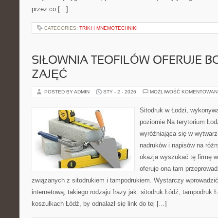
przez co […]
CATEGORIES:
TRIKI I MNEMOTECHNIKI
SIŁOWNIA TEOFILÓW OFERUJE B
ZAJĘĆ
POSTED BY ADMIN
STY - 2 - 2026
MOŻLIWOŚĆ KOMENTOWAN
Sitodruk w Łodzi, wykonyw
poziomie Na terytorium Łodz
wyróżniająca się w wytwarz
nadruków i napisów na różn
okazja wyszukać tę firmę w 
oferuje ona tam przeprowad
związanych z sitodrukiem i tampodrukiem. Wystarczy wprowadzi
internetową, takiego rodzaju frazy jak: sitodruk Łódź, tampodruk 
koszulkach Łódź, by odnalazł się link do tej […]