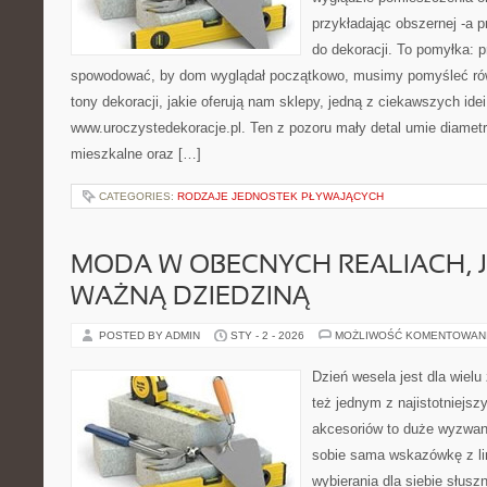
przykładając obszernej -a p
do dekoracji. To pomyłka: p
spowodować, by dom wyglądał początkowo, musimy pomyśleć ró
tony dekoracji, jakie oferują nam sklepy, jedną z ciekawszych idei
www.uroczystedekoracje.pl. Ten z pozoru mały detal umie diametr
mieszkalne oraz […]
CATEGORIES:
RODZAJE JEDNOSTEK PŁYWAJĄCYCH
MODA W OBECNYCH REALIACH, 
WAŻNĄ DZIEDZINĄ
POSTED BY ADMIN
STY - 2 - 2026
MOŻLIWOŚĆ KOMENTOWAN
Dzień wesela jest dla wiel
też jednym z najistotniejs
akcesoriów to duże wyzwan
sobie sama wskazówkę z lim
wybierania dla siebie słusz