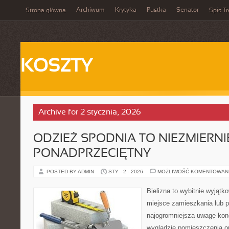
Archiwum
Krytyka
Pustka
Senator
Strona główna
Spis Tr
KOSZTY
Archive for 2 stycznia, 2026
ODZIEŻ SPODNIA TO NIEZMIERNI
PONADPRZECIĘTNY
POSTED BY ADMIN
STY - 2 - 2026
MOŻLIWOŚĆ KOMENTOWAN
Bielizna to wybitnie wyjąt
miejsce zamieszkania lub 
najogromniejszą uwagę kon
wyglądzie pomieszczenia o