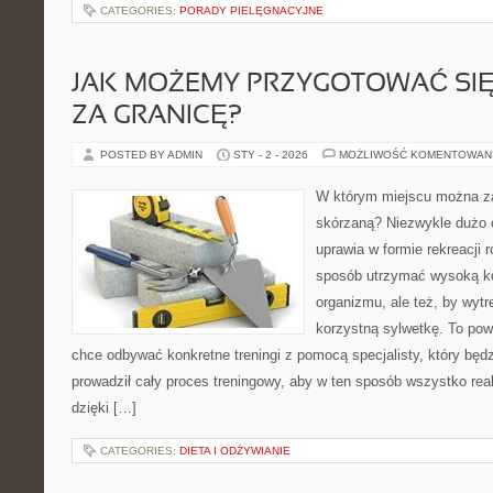
CATEGORIES:
PORADY PIELĘGNACYJNE
JAK MOŻEMY PRZYGOTOWAĆ SI
ZA GRANICĘ?
POSTED BY ADMIN
STY - 2 - 2026
MOŻLIWOŚĆ KOMENTOWAN
W którym miejscu można za
skórzaną? Niezwykle dużo 
uprawia w formie rekreacji 
sposób utrzymać wysoką k
organizmu, ale też, by wytr
korzystną sylwetkę. To pow
chce odbywać konkretne treningi z pomocą specjalisty, który będ
prowadził cały proces treningowy, aby w ten sposób wszystko real
dzięki […]
CATEGORIES:
DIETA I ODŻYWIANIE