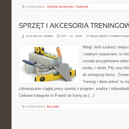
CATEGORIES:
OGRÓD NA DACHU I TARASIE
SPRZĘT I AKCESORIA TRENINGO
POSTED BY ADMIN
STY - 10 - 2026
MOŻLIWOŚĆ KOMENTOWA
Witaj! Jeśli szukasz miejsca
i realnym wsparciem, to str
została przygotowana właś
osoby z okolic Piły oraz kl
do silniejszej formy. „Trene
Treningi i dieta online” to n
zobowiązanie ciągłej pracy opartej o program, analizę i indywidual
Ciekawe kategorie to Powrót do formy po […]
CATEGORIES:
BOLIWIA