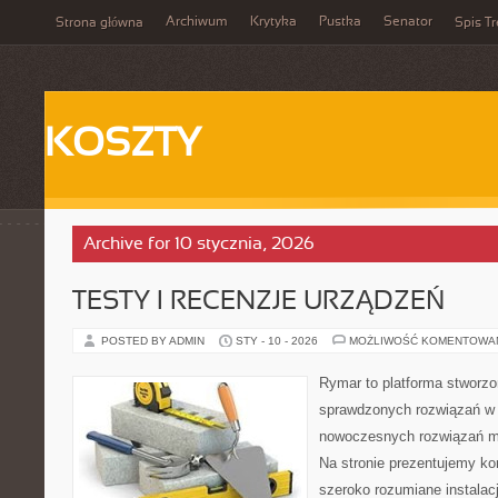
Archiwum
Krytyka
Pustka
Senator
Strona główna
Spis Tr
KOSZTY
Archive for 10 stycznia, 2026
TESTY I RECENZJE URZĄDZEŃ
POSTED BY ADMIN
STY - 10 - 2026
MOŻLIWOŚĆ KOMENTOWA
Rymar to platforma stworzo
sprawdzonych rozwiązań w 
nowoczesnych rozwiązań m
Na stronie prezentujemy k
szeroko rozumiane instalac