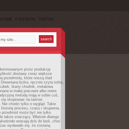
SCRIBE
FACEBOOK
TWITTER
dominowanym przez produkcję
ybkość dostawy coraz większe
ią przedmioty, które noszą ślad
. Drewniana łyżka, ręcznie szyta torba,
kubek, tkany chodnik, metalowa
nana w małej pracowni albo notes
radycyjną metodą mają w sobie coś,
 się skopiować na taśmie
. Nie chodzi tylko o wygląd. Takie
 historię procesu, czasu i skupienia.
 przedmiot może być nie tylko
le także znaczący. Właśnie dlatego
rękodzieło wracają dziś do łask, choć
czas wydawało się, że zostaną