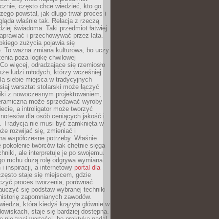
znie, często chce wiedzieć, kto go
czego powstał, jak długo trwał proces i
ląda właśnie tak. Relacja z rzeczą
rdziej świadoma. Taki przedmiot łatwiej
aprawiać i przechowywać przez lata.
kiego zużycia pojawia się
e. To ważna zmiana kulturowa, bo uczy
enia poza logikę chwilowej
Co więcej, odradzające się rzemiosło
kże ludzi młodych, którzy wcześniej
 dla siebie miejsca w tradycyjnych
siaj warsztat stolarski może łączyć
iki z nowoczesnym projektowaniem,
eramiczna może sprzedawać wyroby
ecie, a introligator może tworzyć
e notesów dla osób ceniących jakość i
. Tradycja nie musi być zamknięta w
e rozwijać się, zmieniać i
na współczesne potrzeby. Właśnie
 pokolenie twórców tak chętnie sięga
hniki, ale interpretuje je po swojemu.
go ruchu dużą rolę odgrywa wymiana
i inspiracji, a internetowy
portal dla
zęsto staje się miejscem, gdzie
zyć proces tworzenia, porównać
auczyć się podstaw wybranej techniki
 historię zapomnianych zawodów.
wiedza, która kiedyś krążyła głównie w
owiskach, staje się bardziej dostępna.
 nie traci wartości, bo praktyka nadal