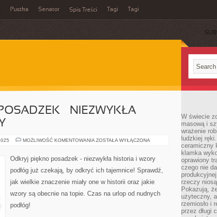
a
Pustka
Senator
Tagi
Tagi
Spis Treści
SUB
POSADZEK – NIEZWYKŁA
W świecie z
Y
masową i sz
wrażenie rob
ludzkiej ręki
ODKRYJ
2025
MOŻLIWOŚĆ KOMENTOWANIA
ZOSTAŁA WYŁĄCZONA
ceramiczny 
PIĘKNO
POSADZEK
klamka wyko
–
Odkryj piękno posadzek - niezwykła historia i wzory
oprawiony t
NIEZWYKŁA
HISTORIA
czego nie da
podłóg już czekają, by odkryć ich tajemnice! Sprawdź,
I
produkcyjnej
WZORY
jak wielkie znaczenie miały one w historii oraz jakie
rzeczy niosą
Pokazują, że
wzory są obecnie na topie. Czas na urlop od nudnych
użyteczny, a
rzemiosło i 
podłóg!
przez długi 