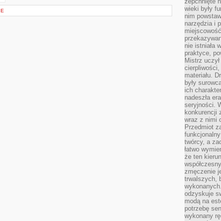
zepchnięte 
wieki były f
IE
nim powstawa
narzędzia i 
miejscowość 
przekazywan
nie istniała
praktyce, po
Mistrz uczył 
cierpliwości
materiału. D
były surowc
ich charakte
nadeszła era
seryjności. 
konkurencji 
wraz z nimi 
Przedmiot z
funkcjonalny
twórcy, a za
łatwo wymie
że ten kieru
współczesny 
zmęczenie j
trwalszych, 
wykonanych.
odzyskuje sw
modą na est
potrzebę se
wykonany ręc