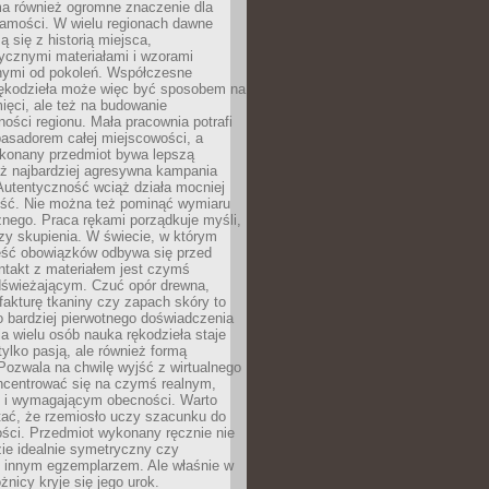
a również ogromne znaczenie dla
samości. W wielu regionach dawne
ą się z historią miejsca,
ycznymi materiałami i wzorami
ymi od pokoleń. Współczesne
rękodzieła może więc być sposobem na
ięci, ale też na budowanie
ości regionu. Mała pracownia potrafi
basadorem całej miejscowości, a
ykonany przedmiot bywa lepszą
iż najbardziej agresywna kampania
Autentyczność wciąż działa mocniej
ość. Nie można też pominąć wymiaru
nego. Praca rękami porządkuje myśli,
zy skupienia. W świecie, w którym
ść obowiązków odbywa się przed
ntakt z materiałem jest czymś
dświeżającym. Czuć opór drewna,
, fakturę tkaniny czy zapach skóry to
o bardziej pierwotnego doświadczenia
la wielu osób nauka rękodzieła staje
 tylko pasją, ale również formą
 Pozwala na chwilę wyjść z wirtualnego
oncentrować się na czymś realnym,
i wymagającym obecności. Warto
tać, że rzemiosło uczy szacunku do
ści. Przedmiot wykonany ręcznie nie
ie idealnie symetryczny czy
z innym egzemplarzem. Ale właśnie w
óżnicy kryje się jego urok.