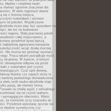
, błędów i cierpliwej nauki.
a również ogromne znaczenie dla
samości. W wielu regionach dawne
ą się z historią miejsca,
ycznymi materiałami i wzorami
ymi od pokoleń. Współczesne
rękodzieła może więc być sposobem na
ięci, ale też na budowanie
ości regionu. Mała pracownia potrafi
basadorem całej miejscowości, a
ykonany przedmiot bywa lepszą
iż najbardziej agresywna kampania
Autentyczność wciąż działa mocniej
ość. Nie można też pominąć wymiaru
nego. Praca rękami porządkuje myśli,
zy skupienia. W świecie, w którym
ść obowiązków odbywa się przed
ntakt z materiałem jest czymś
dświeżającym. Czuć opór drewna,
, fakturę tkaniny czy zapach skóry to
o bardziej pierwotnego doświadczenia
la wielu osób nauka rękodzieła staje
 tylko pasją, ale również formą
 Pozwala na chwilę wyjść z wirtualnego
oncentrować się na czymś realnym,
i wymagającym obecności. Warto
tać, że rzemiosło uczy szacunku do
ści. Przedmiot wykonany ręcznie nie
ie idealnie symetryczny czy