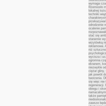
wymaga czasu
Rzemiosło m
lokalnej toż
techniki wiąż
charakteryst
przekazywan
odrodzenie 
ocalenie pam
rozpoznawaln
stać się am
starannie w
wizytówką n
reklamowa. 
niż sztuczn
psychologicz
wycisza i uc
ogromna czę
ekranem, ko
niezwykle o
ciężar gliny
jak powrót d
tworzenia. D
się więc nie
regeneracji.
obiegu i sk
namacalnym 
także pamię
niedoskonało
zawsze będz