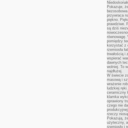
Niedoskonał
Pokazuje, że
bezosobowa 
przywraca na
piękno. Pięk
prawdziwe. R
są dziś niez
nowoczesność
równowagę. 
pomiędzy te
korzystać z
rzemiosła łat
trwałością i
wspierać wa
dawnych tech
wolniej. To 
najdłużej.
W świecie z
masową i sz
wrażenie rob
ludzkiej ręki
ceramiczny 
klamka wyko
oprawiony t
czego nie da
produkcyjnej
rzeczy niosą
Pokazują, że
użyteczny, a
rzemiosło i 