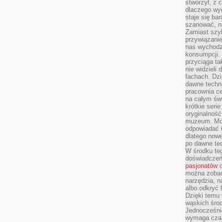
stworzył, z 
dlaczego wyg
staje się ba
szanować, n
Zamiast szyb
przywiązani
nas wychodz
konsumpcji. 
przyciąga ta
nie widzieli
fachach. Dzi
dawne techn
pracownia c
na całym świ
krótkie seri
oryginalność
muzeum. Moż
odpowiadać 
dlatego nowe
po dawne tec
W środku te
doświadczeń 
pasjonatów
c
można zobac
narzędzia, n
albo odkryć
Dzięki temu 
wąskich środ
Jednocześnie
wymaga czasu