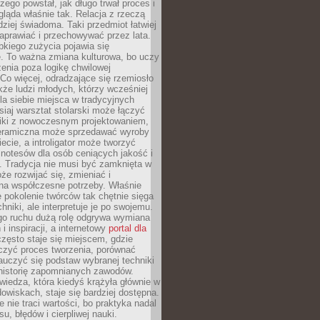
czego powstał, jak długo trwał proces i
ląda właśnie tak. Relacja z rzeczą
rdziej świadoma. Taki przedmiot łatwiej
aprawiać i przechowywać przez lata.
kiego zużycia pojawia się
e. To ważna zmiana kulturowa, bo uczy
enia poza logikę chwilowej
Co więcej, odradzające się rzemiosło
kże ludzi młodych, którzy wcześniej
 dla siebie miejsca w tradycyjnych
siaj warsztat stolarski może łączyć
iki z nowoczesnym projektowaniem,
eramiczna może sprzedawać wyroby
ecie, a introligator może tworzyć
e notesów dla osób ceniących jakość i
. Tradycja nie musi być zamknięta w
e rozwijać się, zmieniać i
na współczesne potrzeby. Właśnie
 pokolenie twórców tak chętnie sięga
hniki, ale interpretuje je po swojemu.
go ruchu dużą rolę odgrywa wymiana
i inspiracji, a internetowy
portal dla
zęsto staje się miejscem, gdzie
zyć proces tworzenia, porównać
auczyć się podstaw wybranej techniki
 historię zapomnianych zawodów.
wiedza, która kiedyś krążyła głównie w
owiskach, staje się bardziej dostępna.
 nie traci wartości, bo praktyka nadal
, błędów i cierpliwej nauki.