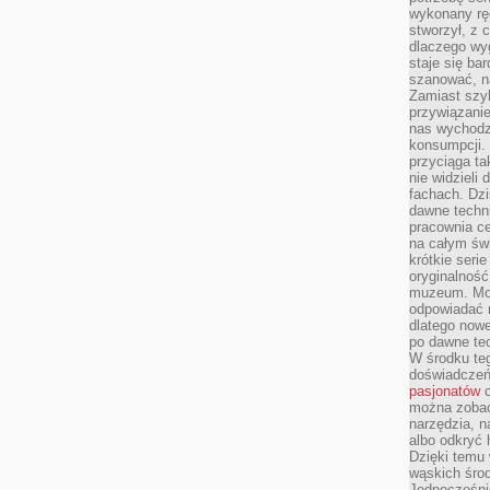
wykonany ręc
stworzył, z 
dlaczego wyg
staje się ba
szanować, n
Zamiast szyb
przywiązani
nas wychodz
konsumpcji. 
przyciąga ta
nie widzieli
fachach. Dzi
dawne techn
pracownia c
na całym świ
krótkie seri
oryginalność
muzeum. Moż
odpowiadać 
dlatego nowe
po dawne tec
W środku te
doświadczeń 
pasjonatów
c
można zobac
narzędzia, n
albo odkryć
Dzięki temu 
wąskich środ
Jednocześnie