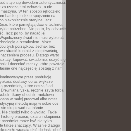
ość staje się dowodem autentyczności.
 za rzeczą stoi człowiek, a nie
maszyna. W ten sposób rękodzieło
m bardziej ludzkie spojrzenie na
no niekoniecznie sterylne, lecz
ęce, które pamiętają dawne techniki,
wykle potrzebne. Nie po to, by odrzucić
, lecz po to, by nadać jej
Współczesny świat nie musi wybierać
chnologią a rzemiosłem. Może
 obu tych porządków. Jednak bez
wo stracić kontakt z cierpliwością,
 znaczeniem procesu. Dlatego warto
rsztaty, kupować świadomie, uczyć się
nik i doceniać rzeczy, które powstają
właśnie one najczęściej zostają z nami
dominowanym przez produkcję
ybkość dostawy coraz większe
ią przedmioty, które noszą ślad
. Drewniana łyżka, ręcznie szyta torba,
kubek, tkany chodnik, metalowa
nana w małej pracowni albo notes
radycyjną metodą mają w sobie coś,
 się skopiować na taśmie
. Nie chodzi tylko o wygląd. Takie
 historię procesu, czasu i skupienia.
 przedmiot może być nie tylko
le także znaczący. Właśnie dlatego
rękodzieło wracają dziś do łask, choć