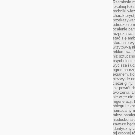
Rzemiosło m
lokalnej toż
techniki wiąż
charakteryst
przekazywan
odrodzenie 
ocalenie pam
rozpoznawaln
stać się am
starannie w
wizytówką n
reklamowa. 
niż sztuczn
psychologicz
wycisza i uc
ogromna czę
ekranem, ko
niezwykle o
ciężar gliny
jak powrót d
tworzenia. D
się więc nie
regeneracji.
obiegu i sk
namacalnym 
także pamię
niedoskonało
zawsze będz
identyczny 
tej drobnej r