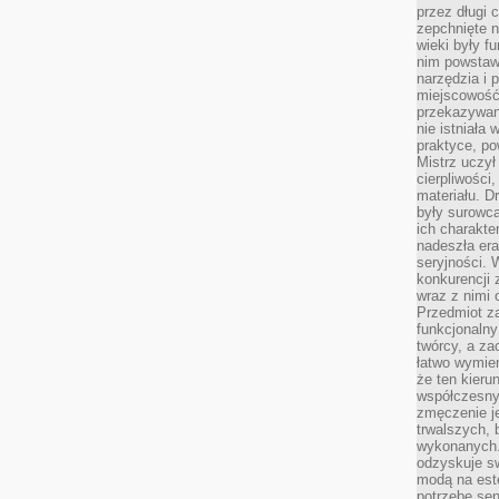
przez długi 
zepchnięte 
wieki były f
nim powstawa
narzędzia i 
miejscowość 
przekazywan
nie istniała
praktyce, po
Mistrz uczył 
cierpliwości
materiału. D
były surowc
ich charakte
nadeszła era
seryjności. 
konkurencji 
wraz z nimi 
Przedmiot z
funkcjonalny
twórcy, a za
łatwo wymie
że ten kieru
współczesny 
zmęczenie j
trwalszych, 
wykonanych.
odzyskuje sw
modą na est
potrzebę se