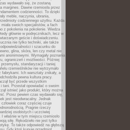
czas wydawało się, że zostaną
na margines. Dawne rzemiosła przez
undamentem codzienności. To dzięki
ły meble, naczynia, ubrania,
przedmioty codziennego użytku. Każda
miała swoich specjalistów, a fach
o z pokolenia na pokolenie. Wiedza
 wtedy głównie w podręcznikach, lecz w
wtarzanym geście i doświadczeniu.
ucznia nie tylko techniki, ale także
, odpowiedzialności i szacunku do
rewno, glina, skóra, len czy metal nie
ami anonimowymi. Wymagały poznania
ru, ograniczeń i możliwości. Później
 przemysłu, standaryzacji i taniej
Wielu rzemieślników nie wytrzymało
z fabrykami. Ich warsztaty znikały, a
odchodziła pewna kultura pracy.
aczął być przede wszystkim
 i tani. Przestał opowiadać o swoim
czął istnieć jako produkt, który można
nić. Przez pewien czas wydawało się,
nek jest nieodwracalny. Jednak
człowiek coraz częściej czuje
ednorodnością. Pragnie rzeczy
bardziej osobistych i uczciwiej
 I właśnie w tym miejscu rzemiosło
oją siłę. Rękodzieło nie jest tylko
etykę. To także odpowiedź na głębszą
nsu. Gdy ktoś kupuje przedmiot