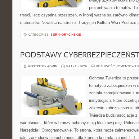
uwagę użytkowników, którzy
prezentowania tematów. To 
treści, lecz czytelna przestrzeń, w której ważne są zarówno klima
materiałów. Nowości na stronie: Tradycje i Kultura Wsi i Podróże
CATEGORIES:
SERYKORYCINSKIE
PODSTAWY CYBERBEZPIECZEŃS
POSTED BY ADMIN
MAJ - 1 - 2026
MOŻLIWOŚĆ KOMENTOWAN
Ochrona Twierdza to przestr
tematyce zabezpieczeń w s
została zaprojektowana z m
instytucjach, które oczekuj
zakresie zabezpieczenia o
Twierdza budzi asocjacje z 
wartościami, które w branży ochrony mają kluczową rolę. Polecam:
Narzędzia i Oprogramowanie. To strona, która może zainteresowa
jak i zarządców nieruchomości, dla których kontrola nie jest […]