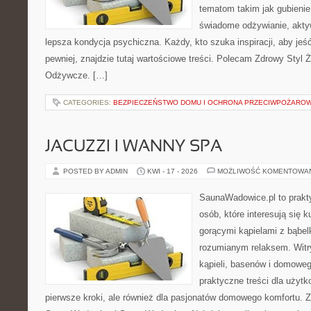
tematom takim jak gubieni
świadome odżywianie, akty
lepsza kondycja psychiczna. Każdy, kto szuka inspiracji, aby jeść 
pewniej, znajdzie tutaj wartościowe treści. Polecam Zdrowy Styl Ż
Odżywcze. […]
CATEGORIES:
BEZPIECZEŃSTWO DOMU I OCHRONA PRZECIWPOŻARO
JACUZZI I WANNY SPA
POSTED BY ADMIN
KWI - 17 - 2026
MOŻLIWOŚĆ KOMENTOWA
SaunaWadowice.pl to prakty
osób, które interesują się k
gorącymi kąpielami z bąbel
rozumianym relaksem. Witry
kąpieli, basenów i domowe
praktyczne treści dla użyt
pierwsze kroki, ale również dla pasjonatów domowego komfortu. 