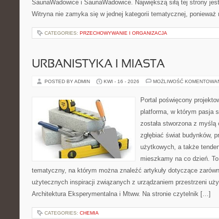
SaunaWadowice i SaunaWadowice. Największą siłą tej strony jes
Witryna nie zamyka się w jednej kategorii tematycznej, ponieważ 
CATEGORIES:
PRZECHOWYWANIE I ORGANIZACJA
URBANISTYKA I MIASTA
POSTED BY ADMIN
KWI - 16 - 2026
MOŻLIWOŚĆ KOMENTOWA
Portal poświęcony projektow
platforma, w którym pasja s
została stworzona z myślą 
zgłębiać świat budynków, p
użytkowych, a także tenden
mieszkamy na co dzień. T
tematyczny, na którym można znaleźć artykuły dotyczące zarówno 
użytecznych inspiracji związanych z urządzaniem przestrzeni uż
Architektura Eksperymentalna i Mtww. Na stronie czytelnik […]
CATEGORIES:
CHEMIA