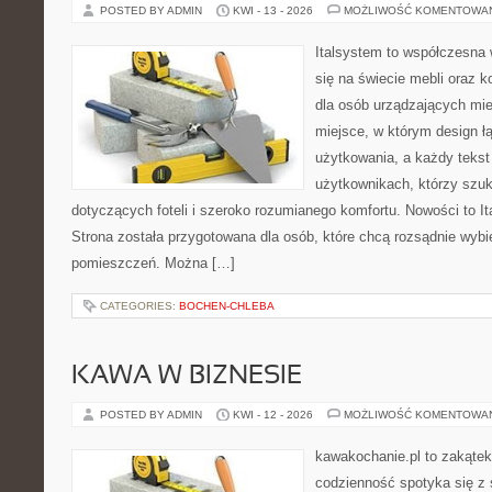
POSTED BY ADMIN
KWI - 13 - 2026
MOŻLIWOŚĆ KOMENTOWA
Italsystem to współczesna w
się na świecie mebli oraz 
dla osób urządzających mie
miejsce, w którym design ł
użytkowania, a każdy tekst
użytkownikach, którzy szu
dotyczących foteli i szeroko rozumianego komfortu. Nowości to It
Strona została przygotowana dla osób, które chcą rozsądnie wyb
pomieszczeń. Można […]
CATEGORIES:
BOCHEN-CHLEBA
KAWA W BIZNESIE
POSTED BY ADMIN
KWI - 12 - 2026
MOŻLIWOŚĆ KOMENTOWA
kawakochanie.pl to zakątek
codzienność spotyka się z 