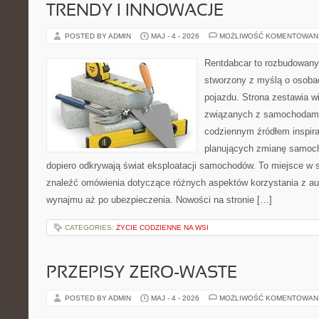
TRENDY I INNOWACJE
POSTED BY ADMIN
MAJ - 4 - 2026
MOŻLIWOŚĆ KOMENTOWAN
Rentdabcar to rozbudowany 
stworzony z myślą o osobac
pojazdu. Strona zestawia 
związanych z samochodami
codziennym źródłem inspira
planujących zmianę samocho
dopiero odkrywają świat eksploatacji samochodów. To miejsce w 
znaleźć omówienia dotyczące różnych aspektów korzystania z aut
wynajmu aż po ubezpieczenia. Nowości na stronie […]
CATEGORIES:
ŻYCIE CODZIENNE NA WSI
PRZEPISY ZERO-WASTE
POSTED BY ADMIN
MAJ - 4 - 2026
MOŻLIWOŚĆ KOMENTOWAN