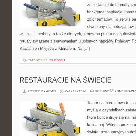
zamiłowanie do aromatyczn
konkretne inspiracje, intere
zbiór tematów. To serwis te
stworzony dla entuzjastów
wielbicieli herbaty, a także dla tych, którzy po prostu chcą dowie
rytuały związane z serwowaniem ulubionych napojów. Polecam Por
Kawiarnie i Miejsca z Klimatem. Na […]
CATEGORIES:
FILOZOFIA
RESTAURACJE NA ŚWIECIE
POSTED BY ADMIN
KWI - 11 - 2026
MOŻLIWOŚĆ KOMENTOWA
Ta strona internetowa to in
myślą o czytelnikach zaint
które koncentruje się na m
kulinarnej. Witryna prezent
świata, restauracyjnych do