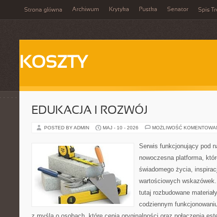
Archiwum
Krytyka
Pustka
Senator
Strona główna
Spis Tr
KOSZTY
EDUKACJA I ROZWÓJ
POSTED BY ADMIN
MAJ - 10 - 2026
MOŻLIWOŚĆ KOMENTOWA
Serwis funkcjonujący pod 
nowoczesna platforma, które
świadomego życia, inspiracj
wartościowych wskazówek. 
tutaj rozbudowane materiał
codziennym funkcjonowaniu
z myślą o osobach, które cenią oryginalności oraz połączenia este