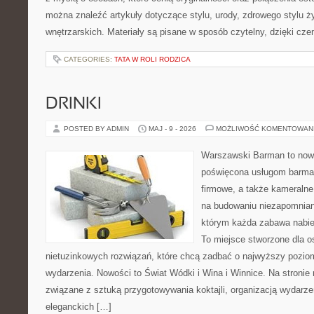
można znaleźć artykuły dotyczące stylu, urody, zdrowego stylu życ
wnętrzarskich. Materiały są pisane w sposób czytelny, dzięki cz
CATEGORIES:
TATA W ROLI RODZICA
DRINKI
POSTED BY ADMIN
MAJ - 9 - 2026
MOŻLIWOŚĆ KOMENTOWAN
Warszawski Barman to nowo
poświęcona usługom barma
firmowe, a także kameralne 
na budowaniu niezapomnian
którym każda zabawa nabie
To miejsce stworzone dla 
nietuzinkowych rozwiązań, które chcą zadbać o najwyższy pozi
wydarzenia. Nowości to Świat Wódki i Wina i Winnice. Na stronie
związane z sztuką przygotowywania koktajli, organizacją wydarz
eleganckich […]