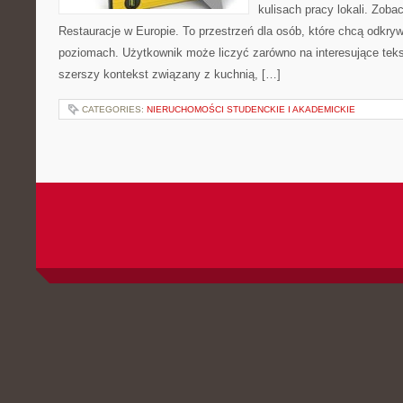
kulisach pracy lokali. Zobac
Restauracje w Europie. To przestrzeń dla osób, które chcą odkry
poziomach. Użytkownik może liczyć zarówno na interesujące tekst
szerszy kontekst związany z kuchnią, […]
CATEGORIES:
NIERUCHOMOŚCI STUDENCKIE I AKADEMICKIE