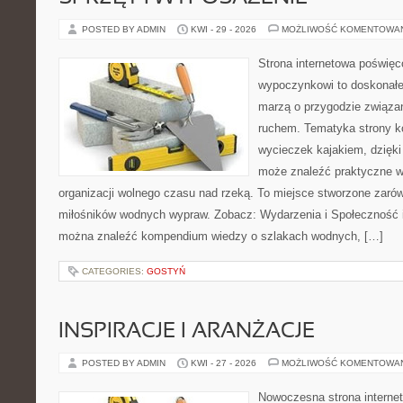
POSTED BY ADMIN
KWI - 29 - 2026
MOŻLIWOŚĆ KOMENTOWA
Strona internetowa poświę
wypoczynkowi to doskonałe 
marzą o przygodzie związan
ruchem. Tematyka strony ko
wycieczek kajakiem, dzięk
może znaleźć praktyczne 
organizacji wolnego czasu nad rzeką. To miejsce stworzone zarówn
miłośników wodnych wypraw. Zobacz: Wydarzenia i Społeczność i 
można znaleźć kompendium wiedzy o szlakach wodnych, […]
CATEGORIES:
GOSTYŃ
INSPIRACJE I ARANŻACJE
POSTED BY ADMIN
KWI - 27 - 2026
MOŻLIWOŚĆ KOMENTOWA
Nowoczesna strona interne