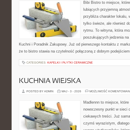
Bibi Bistro to miejsce, któ
lubiących przyjemną atmosf
przybliża charakter lokalu,
tylko świeże, ale również
rytmu. To witryna, która m
poszukujących jedzenia na
Kuchni i Poradnik Zakupowy. Już od pierwszego kontaktu z mark
że to bistro stawia na czytelność połączoną z dobrym podejściem 
CATEGORIES:
KAFELKI I PŁYTKI CERAMICZNE
KUCHNIA WIEJSKA
POSTED BY ADMIN
MAJ - 3 - 2026
MOŻLIWOŚĆ KOMENTOWAN
Madlennn to miejsce, które
nowoczesny punkt w sieci 
ciekawych treści. Już sama
czymś wyrazistym, dlatego