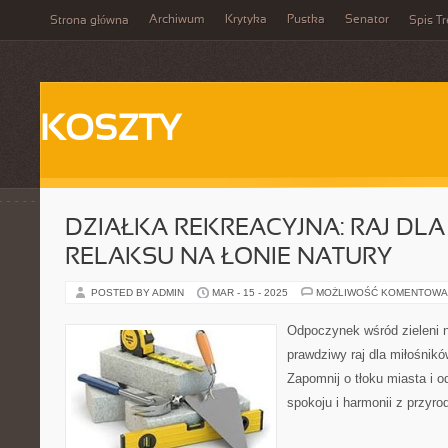
Archiwum
Krytyka
Pustka
Senator
Strona główna
Spis Tr
KOSZTY
DZIAŁKA REKREACYJNA: RAJ DL
RELAKSU NA ŁONIE NATURY
POSTED BY ADMIN
MAR - 15 - 2025
MOŻLIWOŚĆ KOMENTOWA
Odpoczynek wśród zieleni na
prawdziwy raj dla miłośnikó
Zapomnij o tłoku miasta i o
spokoju i harmonii z przyro