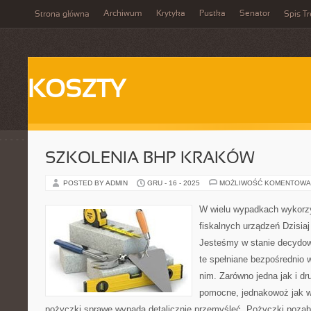
Archiwum
Krytyka
Pustka
Senator
Strona główna
Spis Tr
KOSZTY
SZKOLENIA BHP KRAKÓW
POSTED BY ADMIN
GRU - 16 - 2025
MOŻLIWOŚĆ KOMENTOWA
W wielu wypadkach wykorzy
fiskalnych urządzeń Dzisiaj
Jesteśmy w stanie decydow
te spełniane bezpośrednio w
nim. Zarówno jedna jak i dr
pomocne, jednakowoż jak 
pożyczki sprawę wypada detalicznie przemyśleć. Pożyczki poza