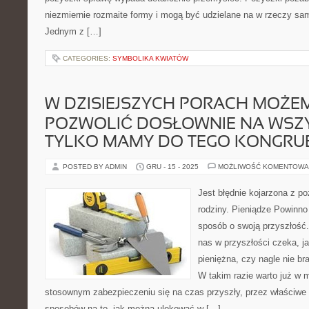
niezmiernie rozmaite formy i mogą być udzielane na w rzeczy sam
Jednym z […]
CATEGORIES:
SYMBOLIKA KWIATÓW
W DZISIEJSZYCH PORACH MOŻEM
POZWOLIĆ DOSŁOWNIE NA WSZY
TYLKO MAMY DO TEGO KONGRU
POSTED BY ADMIN
GRU - 15 - 2025
MOŻLIWOŚĆ KOMENTOWA
Jest błędnie kojarzona z p
rodziny. Pieniądze Powinno 
sposób o swoją przyszłość
nas w przyszłości czeka, j
pieniężna, czy nagle nie b
W takim razie warto już w
stosownym zabezpieczeniu się na czas przyszły, przez właściwe i
sposobów na to, jak można ulokować w […]