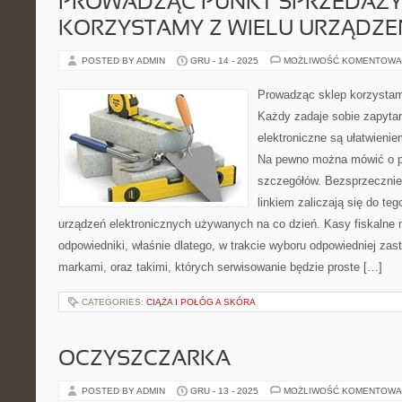
PROWADZĄC PUNKT SPRZEDAŻ
KORZYSTAMY Z WIELU URZĄDZE
POSTED BY ADMIN
GRU - 14 - 2025
MOŻLIWOŚĆ KOMENTOWA
Prowadząc sklep korzystamy
Każdy zadaje sobie zapytan
elektroniczne są ułatwieni
Na pewno można mówić o pr
szczegółów. Bezsprzecznie
linkiem zaliczają się do t
urządzeń elektronicznych używanych na co dzień. Kasy fiskalne 
odpowiedniki, właśnie dlatego, w trakcie wyboru odpowiedniej za
markami, oraz takimi, których serwisowanie będzie proste […]
CATEGORIES:
CIĄŻA I POŁÓG A SKÓRA
OCZYSZCZARKA
POSTED BY ADMIN
GRU - 13 - 2025
MOŻLIWOŚĆ KOMENTOWA