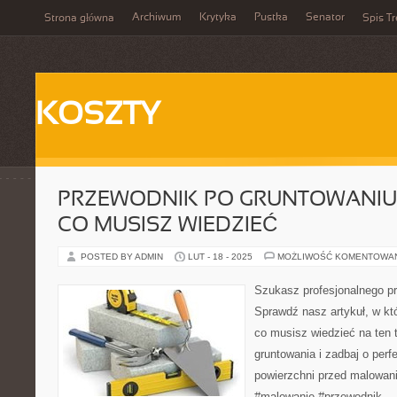
Archiwum
Krytyka
Pustka
Senator
Strona główna
Spis Tr
KOSZTY
PRZEWODNIK PO GRUNTOWANIU:
CO MUSISZ WIEDZIEĆ
POSTED BY ADMIN
LUT - 18 - 2025
MOŻLIWOŚĆ KOMENTOWA
Szukasz profesjonalnego p
Sprawdź nasz artykuł, w kt
co musisz wiedzieć na ten t
gruntowania i zadbaj o per
powierzchni przed malowan
#malowanie #przewodnik