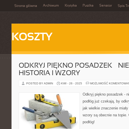
Archiwum
Krytyka
Pustka
Senator
Strona główna
Spis Tr
KOSZTY
ODKRYJ PIĘKNO POSADZEK – NI
HISTORIA I WZORY
POSTED BY ADMIN
KWI - 26 - 2025
MOŻLIWOŚĆ KOMENTOWA
Odkryj piękno posadzek - ni
podłóg już czekają, by odkr
jak wielkie znaczenie miały 
wzory są obecnie na topie.
podłóg!