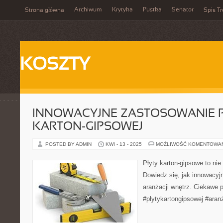
Archiwum
Krytyka
Pustka
Senator
Strona główna
Spis Tr
KOSZTY
INNOWACYJNE ZASTOSOWANIE 
KARTON-GIPSOWEJ
POSTED BY ADMIN
KWI - 13 - 2025
MOŻLIWOŚĆ KOMENTOWA
Płyty karton-gipsowe to nie
Dowiedz się, jak innowacyj
aranżacji wnętrz. Ciekawe p
#płytykartongipsowej #aran