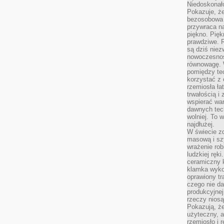
Niedoskonał
Pokazuje, że
bezosobowa 
przywraca na
piękno. Pięk
prawdziwe. R
są dziś niez
nowoczesność
równowagę. 
pomiędzy te
korzystać z
rzemiosła łat
trwałością i
wspierać wa
dawnych tech
wolniej. To 
najdłużej.
W świecie z
masową i sz
wrażenie rob
ludzkiej ręki
ceramiczny 
klamka wyko
oprawiony t
czego nie da
produkcyjnej
rzeczy niosą
Pokazują, że
użyteczny, a
rzemiosło i 