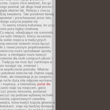
znie, często chce wiedzieć, kto go
czego powstał, jak długo trwał proces i
ląda właśnie tak. Relacja z rzeczą
rdziej świadoma. Taki przedmiot łatwiej
aprawiać i przechowywać przez lata.
kiego zużycia pojawia się
e. To ważna zmiana kulturowa, bo uczy
enia poza logikę chwilowej
Co więcej, odradzające się rzemiosło
kże ludzi młodych, którzy wcześniej
 dla siebie miejsca w tradycyjnych
siaj warsztat stolarski może łączyć
iki z nowoczesnym projektowaniem,
eramiczna może sprzedawać wyroby
ecie, a introligator może tworzyć
e notesów dla osób ceniących jakość i
. Tradycja nie musi być zamknięta w
e rozwijać się, zmieniać i
na współczesne potrzeby. Właśnie
 pokolenie twórców tak chętnie sięga
hniki, ale interpretuje je po swojemu.
go ruchu dużą rolę odgrywa wymiana
i inspiracji, a internetowy
portal dla
zęsto staje się miejscem, gdzie
zyć proces tworzenia, porównać
auczyć się podstaw wybranej techniki
 historię zapomnianych zawodów.
wiedza, która kiedyś krążyła głównie w
owiskach, staje się bardziej dostępna.
 nie traci wartości, bo praktyka nadal