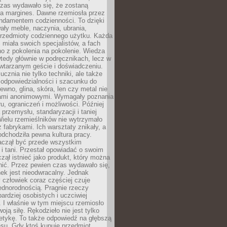
czas wydawało się, że zostaną
na margines. Dawne rzemiosła przez
undamentem codzienności. To dzięki
ły meble, naczynia, ubrania,
przedmioty codziennego użytku. Każda
miała swoich specjalistów, a fach
o z pokolenia na pokolenie. Wiedza
 wtedy głównie w podręcznikach, lecz w
wtarzanym geście i doświadczeniu.
ucznia nie tylko techniki, ale także
, odpowiedzialności i szacunku do
rewno, glina, skóra, len czy metal nie
ami anonimowymi. Wymagały poznania
ru, ograniczeń i możliwości. Później
 przemysłu, standaryzacji i taniej
Wielu rzemieślników nie wytrzymało
z fabrykami. Ich warsztaty znikały, a
odchodziła pewna kultura pracy.
aczął być przede wszystkim
 i tani. Przestał opowiadać o swoim
czął istnieć jako produkt, który można
nić. Przez pewien czas wydawało się,
nek jest nieodwracalny. Jednak
człowiek coraz częściej czuje
ednorodnością. Pragnie rzeczy
bardziej osobistych i uczciwiej
 I właśnie w tym miejscu rzemiosło
oją siłę. Rękodzieło nie jest tylko
etykę. To także odpowiedź na głębszą
nsu. Gdy ktoś kupuje przedmiot