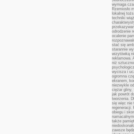
wymaga czasu
Rzemiosło m
lokalnej toż
techniki wiąż
charakteryst
przekazywan
odrodzenie 
ocalenie pam
rozpoznawaln
stać się am
starannie w
wizytówką n
reklamowa. 
niż sztuczn
psychologicz
wycisza i uc
ogromna czę
ekranem, ko
niezwykle o
ciężar gliny
jak powrót d
tworzenia. D
się więc nie
regeneracji.
obiegu i sk
namacalnym 
także pamię
niedoskonało
zawsze będz