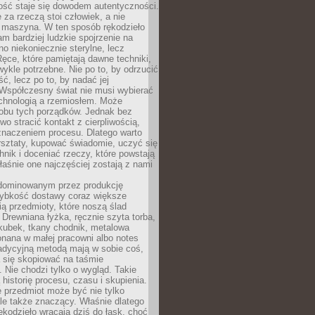
ość staje się dowodem autentyczności.
 za rzeczą stoi człowiek, a nie
maszyna. W ten sposób rękodzieło
m bardziej ludzkie spojrzenie na
no niekoniecznie sterylne, lecz
ęce, które pamiętają dawne techniki,
wykle potrzebne. Nie po to, by odrzucić
, lecz po to, by nadać jej
Współczesny świat nie musi wybierać
chnologią a rzemiosłem. Może
 obu tych porządków. Jednak bez
wo stracić kontakt z cierpliwością,
 znaczeniem procesu. Dlatego warto
rsztaty, kupować świadomie, uczyć się
nik i doceniać rzeczy, które powstają
właśnie one najczęściej zostają z nami
dominowanym przez produkcję
ybkość dostawy coraz większe
ią przedmioty, które noszą ślad
. Drewniana łyżka, ręcznie szyta torba,
kubek, tkany chodnik, metalowa
nana w małej pracowni albo notes
radycyjną metodą mają w sobie coś,
 się skopiować na taśmie
. Nie chodzi tylko o wygląd. Takie
 historię procesu, czasu i skupienia.
 przedmiot może być nie tylko
le także znaczący. Właśnie dlatego
rękodzieło wracają dziś do łask, choć