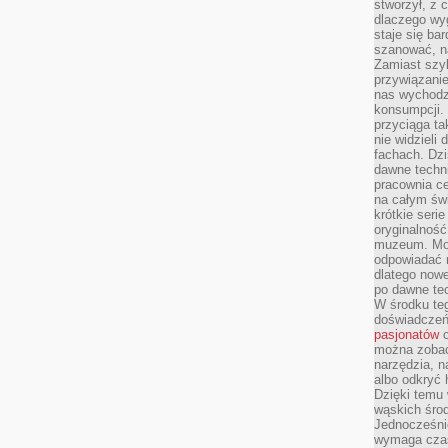
stworzył, z 
dlaczego wyg
staje się ba
szanować, n
Zamiast szyb
przywiązani
nas wychodz
konsumpcji. 
przyciąga ta
nie widzieli
fachach. Dzi
dawne techn
pracownia c
na całym świ
krótkie seri
oryginalność
muzeum. Moż
odpowiadać 
dlatego nowe
po dawne tec
W środku te
doświadczeń 
pasjonatów
c
można zobac
narzędzia, n
albo odkryć
Dzięki temu 
wąskich środ
Jednocześnie
wymaga czasu