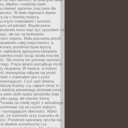
, błędów i cierpliwej nauki.
a również ogromne znaczenie dla
samości. W wielu regionach dawne
ą się z historią miejsca,
ycznymi materiałami i wzorami
ymi od pokoleń. Współczesne
rękodzieła może więc być sposobem na
ięci, ale też na budowanie
ości regionu. Mała pracownia potrafi
basadorem całej miejscowości, a
ykonany przedmiot bywa lepszą
iż najbardziej agresywna kampania
Autentyczność wciąż działa mocniej
ość. Nie można też pominąć wymiaru
nego. Praca rękami porządkuje myśli,
zy skupienia. W świecie, w którym
ść obowiązków odbywa się przed
ntakt z materiałem jest czymś
dświeżającym. Czuć opór drewna,
, fakturę tkaniny czy zapach skóry to
o bardziej pierwotnego doświadczenia
la wielu osób nauka rękodzieła staje
 tylko pasją, ale również formą
 Pozwala na chwilę wyjść z wirtualnego
oncentrować się na czymś realnym,
i wymagającym obecności. Warto
tać, że rzemiosło uczy szacunku do
ści. Przedmiot wykonany ręcznie nie
ie idealnie symetryczny czy