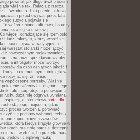
czego powstał, jak długo trwał proces i
ląda właśnie tak. Relacja z rzeczą
rdziej świadoma. Taki przedmiot łatwiej
aprawiać i przechowywać przez lata.
kiego zużycia pojawia się
e. To ważna zmiana kulturowa, bo uczy
enia poza logikę chwilowej
Co więcej, odradzające się rzemiosło
kże ludzi młodych, którzy wcześniej
 dla siebie miejsca w tradycyjnych
siaj warsztat stolarski może łączyć
iki z nowoczesnym projektowaniem,
eramiczna może sprzedawać wyroby
ecie, a introligator może tworzyć
e notesów dla osób ceniących jakość i
. Tradycja nie musi być zamknięta w
e rozwijać się, zmieniać i
na współczesne potrzeby. Właśnie
 pokolenie twórców tak chętnie sięga
hniki, ale interpretuje je po swojemu.
go ruchu dużą rolę odgrywa wymiana
i inspiracji, a internetowy
portal dla
zęsto staje się miejscem, gdzie
zyć proces tworzenia, porównać
auczyć się podstaw wybranej techniki
 historię zapomnianych zawodów.
wiedza, która kiedyś krążyła głównie w
owiskach, staje się bardziej dostępna.
 nie traci wartości, bo praktyka nadal
, błędów i cierpliwej nauki.