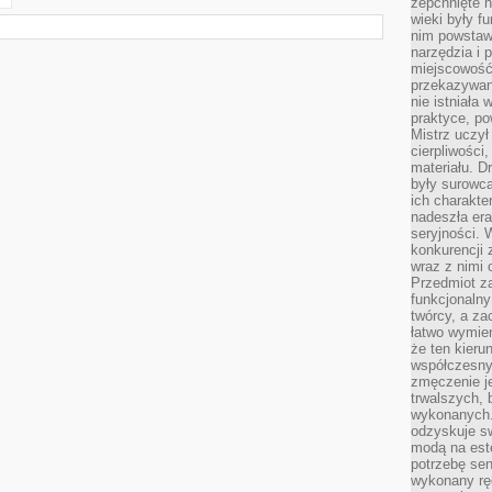
zepchnięte 
wieki były f
nim powstawa
narzędzia i 
miejscowość 
przekazywan
nie istniała
praktyce, po
Mistrz uczył 
cierpliwości
materiału. D
były surowc
ich charakte
nadeszła era
seryjności. 
konkurencji 
wraz z nimi 
Przedmiot z
funkcjonalny
twórcy, a za
łatwo wymie
że ten kieru
współczesny 
zmęczenie j
trwalszych, 
wykonanych.
odzyskuje sw
modą na est
potrzebę se
wykonany ręc