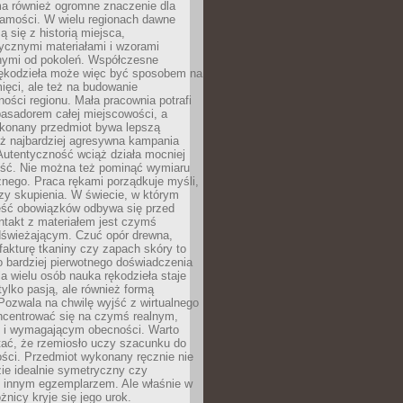
a również ogromne znaczenie dla
samości. W wielu regionach dawne
ą się z historią miejsca,
ycznymi materiałami i wzorami
ymi od pokoleń. Współczesne
rękodzieła może więc być sposobem na
ięci, ale też na budowanie
ości regionu. Mała pracownia potrafi
basadorem całej miejscowości, a
ykonany przedmiot bywa lepszą
iż najbardziej agresywna kampania
Autentyczność wciąż działa mocniej
ość. Nie można też pominąć wymiaru
nego. Praca rękami porządkuje myśli,
zy skupienia. W świecie, w którym
ść obowiązków odbywa się przed
ntakt z materiałem jest czymś
dświeżającym. Czuć opór drewna,
, fakturę tkaniny czy zapach skóry to
o bardziej pierwotnego doświadczenia
la wielu osób nauka rękodzieła staje
 tylko pasją, ale również formą
 Pozwala na chwilę wyjść z wirtualnego
oncentrować się na czymś realnym,
i wymagającym obecności. Warto
tać, że rzemiosło uczy szacunku do
ści. Przedmiot wykonany ręcznie nie
ie idealnie symetryczny czy
z innym egzemplarzem. Ale właśnie w
óżnicy kryje się jego urok.