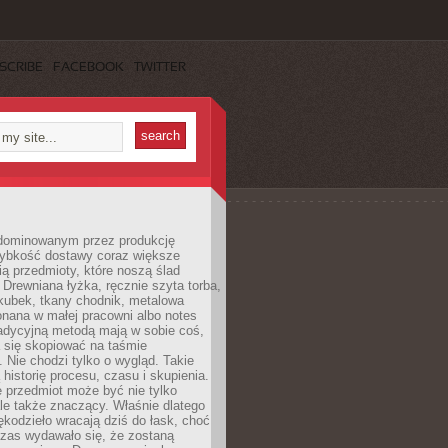
SCRIBE
FACEBOOK
TWITTER
dominowanym przez produkcję
ybkość dostawy coraz większe
ią przedmioty, które noszą ślad
. Drewniana łyżka, ręcznie szyta torba,
kubek, tkany chodnik, metalowa
nana w małej pracowni albo notes
radycyjną metodą mają w sobie coś,
 się skopiować na taśmie
. Nie chodzi tylko o wygląd. Takie
 historię procesu, czasu i skupienia.
 przedmiot może być nie tylko
le także znaczący. Właśnie dlatego
rękodzieło wracają dziś do łask, choć
czas wydawało się, że zostaną