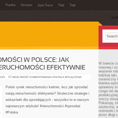
a
Pustka
Senator
Tagi
Tagi
Spis Treści
SUB
MOŚCI W POLSCE: JAK
W świecie z
ERUCHOMOŚCI EFEKTYWNIE
masową i sz
wrażenie rob
ludzkiej ręki
RYNEK
2025
MOŻLIWOŚĆ KOMENTOWANIA
ZOSTAŁA WYŁĄCZONA
ceramiczny 
NIERUCHOMOŚCI
W
klamka wyko
POLSCE:
Polski rynek nieruchomości kwitnie, lecz jak sprzedać
oprawiony t
JAK
czego nie da
SPRZEDAWAĆ
swoją nieruchomość efektywnie? Skuteczne strategie i
NIERUCHOMOŚCI
produkcyjnej
EFEKTYWNIE
rzeczy niosą
wskazówki dla sprzedających - wszystko to w naszym
Pokazują, że
najnowszym artykule! #nieruchomości #sprzedaż
użyteczny, a
rzemiosło i 
#Polska
przez długi 