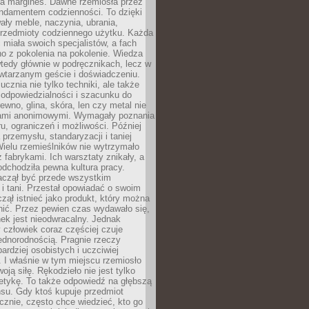
na margines. Dawne rzemiosła przez
undamentem codzienności. To dzięki
ły meble, naczynia, ubrania,
przedmioty codziennego użytku. Każda
miała swoich specjalistów, a fach
o z pokolenia na pokolenie. Wiedza
 wtedy głównie w podręcznikach, lecz w
wtarzanym geście i doświadczeniu.
ucznia nie tylko techniki, ale także
, odpowiedzialności i szacunku do
rewno, glina, skóra, len czy metal nie
ami anonimowymi. Wymagały poznania
ru, ograniczeń i możliwości. Później
 przemysłu, standaryzacji i taniej
Wielu rzemieślników nie wytrzymało
z fabrykami. Ich warsztaty znikały, a
odchodziła pewna kultura pracy.
aczął być przede wszystkim
 i tani. Przestał opowiadać o swoim
czął istnieć jako produkt, który można
nić. Przez pewien czas wydawało się,
nek jest nieodwracalny. Jednak
człowiek coraz częściej czuje
ednorodnością. Pragnie rzeczy
bardziej osobistych i uczciwiej
 I właśnie w tym miejscu rzemiosło
oją siłę. Rękodzieło nie jest tylko
etykę. To także odpowiedź na głębszą
nsu. Gdy ktoś kupuje przedmiot
znie, często chce wiedzieć, kto go