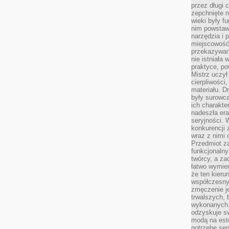
przez długi 
zepchnięte 
wieki były f
nim powstawa
narzędzia i 
miejscowość 
przekazywan
nie istniała
praktyce, po
Mistrz uczył 
cierpliwości
materiału. D
były surowc
ich charakte
nadeszła era
seryjności. 
konkurencji 
wraz z nimi 
Przedmiot z
funkcjonalny
twórcy, a za
łatwo wymie
że ten kieru
współczesny 
zmęczenie j
trwalszych, 
wykonanych.
odzyskuje sw
modą na est
potrzebę se