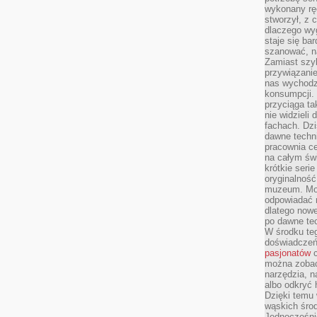
wykonany ręc
stworzył, z 
dlaczego wyg
staje się ba
szanować, n
Zamiast szyb
przywiązani
nas wychodz
konsumpcji. 
przyciąga ta
nie widzieli
fachach. Dzi
dawne techn
pracownia c
na całym świ
krótkie seri
oryginalność
muzeum. Moż
odpowiadać 
dlatego nowe
po dawne tec
W środku te
doświadczeń 
pasjonatów
c
można zobac
narzędzia, n
albo odkryć
Dzięki temu 
wąskich środ
Jednocześnie