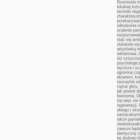
Rzemiosło m
lokalnej toż
techniki wiąż
charakteryst
przekazywan
odrodzenie 
ocalenie pam
rozpoznawaln
stać się am
starannie w
wizytówką n
reklamowa. 
niż sztuczn
psychologicz
wycisza i uc
ogromna czę
ekranem, ko
niezwykle o
ciężar gliny
jak powrót d
tworzenia. D
się więc nie
regeneracji.
obiegu i sk
namacalnym 
także pamię
niedoskonało
zawsze będz
identyczny 
tej drobnej r