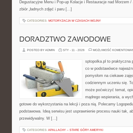
Degustacyjne Menu i Pop-up Kolacje i Restauracje nad Morzem / J
zbiór „ładnych zdjęć i paru […]
CATEGORIES:
MOTORYZACJA W CZASACH WOJNY
DORADZTWO ZAWODOWE
POSTED BY ADMIN
STY - 11 - 2026
MOŻLIWOŚĆ KOMENTOWA
sptopolka.pl to praktyczna
co w podstawówce najważnie
pomysłom na ciekawe zaję
codziennym uczeniu się. T
może poćwiczyć temat, opi
mądrego wspierania, a wych
gotowe do wykorzystania na lekcji i poza nią. Polecamy Logopedi
podstawowa. Ideą serwisu jest usprawnienie procesu nauki tak, ab
przewidywalny. W […]
CATEGORIES:
APALLACHY – STARE GÓRY AMERYKI