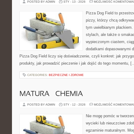
POSTED BY ADMIN
STY - 13 - 2026
MOŻLIWOŚĆ KOMENTOWA
Pizza Dog Field to przestr
pizzy, którzy chcą odkrywa
tym uwielbianym plackiem. 
stylach, ale także o smakac
wypieczonym ciastem, ciąg
dodatkami dopasowanymi do
Pizza Dog Field liczy się doświadczenie, czyli konkret: jak przyg
produkty, jak prowadzić pieczenie i jak dojść do tego momentu, [
CATEGORIES:
BEZPIECZNE I ZDROWE
MATURA – CHEMIA
POSTED BY ADMIN
STY - 12 - 2026
MOŻLIWOŚĆ KOMENTOWA
Nie mogę pomóc w tworzeniu 
wycieki lub nieuczciwe zdo
egzaminie maturalnym. Mog