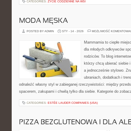
CATEGORIES:
ŻYCIE CODZIENNE NA WSI
MODA MĘSKA
POSTED BY ADMIN
STY - 14 - 2026
MOŻLIWOŚĆ KOMENTOWA
Mammamia to ciepłe miejsc
dla młodych odkrywców spo
rodziców. To blog interneto
którzy chcą ubierać siebie 
a jednocześnie stylowo. Zna
ubraniach, dodatkach i tren
odnaleźć własny styl w zabieganej rzeczywistości: między przeds
spacerem, zakupami i chwilą tylko dla siebie. Kategorie do zobac
CATEGORIES:
ESTÉE LAUDER COMPANIES (USA)
PIZZA BEZGLUTENOWA I DLA AL