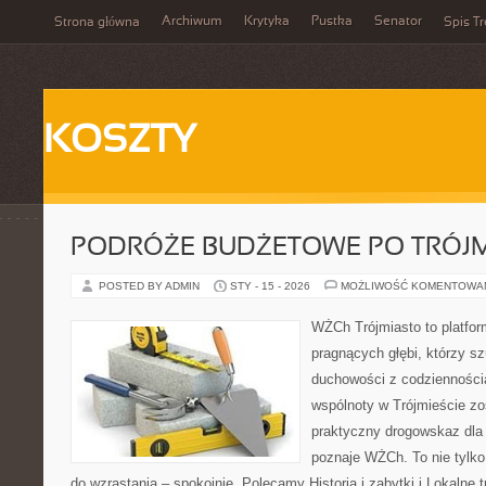
Archiwum
Krytyka
Pustka
Senator
Strona główna
Spis Tr
KOSZTY
PODRÓŻE BUDŻETOWE PO TRÓJM
POSTED BY ADMIN
STY - 15 - 2026
MOŻLIWOŚĆ KOMENTOWA
WŻCh Trójmiasto to platfor
pragnących głębi, którzy sz
duchowości z codziennością
wspólnoty w Trójmieście zo
praktyczny drogowskaz dla 
poznaje WŻCh. To nie tylko
do wzrastania – spokojnie. Polecamy Historia i zabytki i Lokalne 