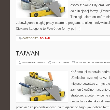
osoby z okolic Piły oraz kl
do silniejszej formy. „Trene
Treningi i dieta online” to n
zobowiązanie ciągłej pracy opartej o program, analizę i indywidual
Ciekawe kategorie to Powrót do formy po […]
CATEGORIES:
BOLIWIA
TAJWAN
POSTED BY ADMIN
STY - 8 - 2026
MOŻLIWOŚĆ KOMENTOWAN
KoSamui.pl to serwis podró
Uśmiechu i szerzej na Azji
miejsce powstało z myślą o
zamienić ogólne marzenie 
strategię, a potem w pełne
prowadzi czytelnika od pie
polecieć” aż po codzienność na miejscu: od tego, jak dobrać termi