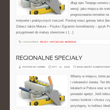
długi opis Twojego serwisu 
wersji: jako miejsca do rze
prognozowania tematów na 
motywów i praktycznych ćwiczeń. Poniżej masz gotowy tekst (be
Zobacz także Matura – Fizyka i Egzamin ósmoklasisty – język Po
przygotowań do matury stworzone z […]
CATEGORIES:
REJSY I WYCIECZKI MORSKIE
REGIONALNE SPECJAŁY
POSTED BY ADMIN
STY - 11 - 2026
MOŻLIWOŚĆ KOMENTOWA
Witamy w miejscu, które po
i ciekawości świata. Ten bl
lokalach w Polsce oraz w m
prowadzi apetyt. Jeśli lubi
cenisz konkret i chcesz cz
przystępny, to trafiasz idea