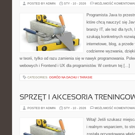
POSTED BY ADMIN
STY - 10 - 2026
MOŻLIWOŚĆ KOMENTOWA
Programista Java to przest
które chcą nauczyć się Jav
branży IT, ale też dla tych,
szukają konkretnych rozwią
internetowe, blog, a przede
codzienne wyzwania, dzięki
w teorii, tylko od razu zamienia się w nawyk programowania. Pol
webowych i Frontend i UX dla programistów. W centrum tej […]
CATEGORIES:
OGRÓD NA DACHU I TARASIE
SPRZĘT I AKCESORIA TRENINGO
POSTED BY ADMIN
STY - 10 - 2026
MOŻLIWOŚĆ KOMENTOWA
Witaj! Jeśli szukasz miejsca
i realnym wsparciem, to str
została przygotowana właś