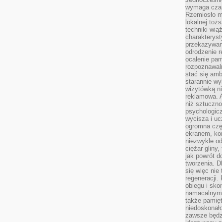
wymaga czasu
Rzemiosło m
lokalnej toż
techniki wiąż
charakteryst
przekazywan
odrodzenie 
ocalenie pam
rozpoznawaln
stać się am
starannie w
wizytówką n
reklamowa. 
niż sztuczn
psychologicz
wycisza i uc
ogromna czę
ekranem, ko
niezwykle o
ciężar gliny
jak powrót d
tworzenia. D
się więc nie
regeneracji.
obiegu i sk
namacalnym 
także pamię
niedoskonało
zawsze będz