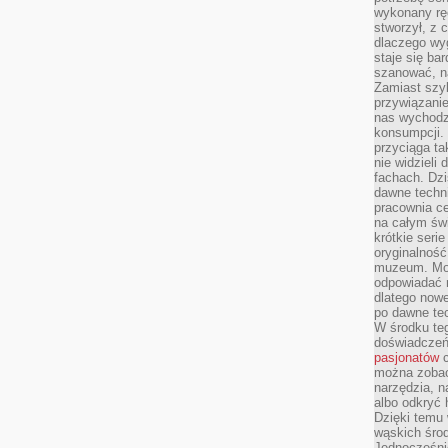
wykonany ręc
stworzył, z 
dlaczego wyg
staje się ba
szanować, n
Zamiast szyb
przywiązani
nas wychodz
konsumpcji. 
przyciąga ta
nie widzieli
fachach. Dzi
dawne techn
pracownia c
na całym świ
krótkie seri
oryginalność
muzeum. Moż
odpowiadać 
dlatego nowe
po dawne tec
W środku te
doświadczeń 
pasjonatów
c
można zobac
narzędzia, n
albo odkryć
Dzięki temu 
wąskich środ
Jednocześnie