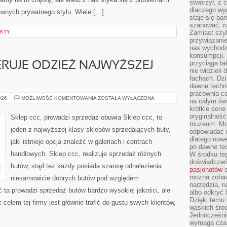
stworzył, z 
dlaczego wyg
pewnych prywatnego stylu. Wiele […]
staje się ba
szanować, n
EKTY
Zamiast szyb
przywiązani
nas wychodz
konsumpcji. 
przyciąga ta
ERUJE ODZIEŻ NAJWYŻSZEJ
nie widzieli
fachach. Dzi
dawne techn
pracownia c
SKLEP
026
MOŻLIWOŚĆ KOMENTOWANIA
ZOSTAŁA WYŁĄCZONA
na całym świ
ZARA,
krótkie seri
OFERUJE
ODZIEŻ
oryginalność
Sklep ccc, prowadzi sprzedaż obuwia Sklep ccc, to
NAJWYŻSZEJ
muzeum. Moż
JAKOŚCI
jeden z najwyższej klasy sklepów sprzedających buty,
odpowiadać 
dlatego nowe
jaki istnieje opcja znaleźć w galeriach i centrach
po dawne tec
handlowych. Sklep ccc, realizuje sprzedaż różnych
W środku te
doświadczeń 
butów, stąd też każdy posiada szansę odnalezienia
pasjonatów
c
można zobac
niesamowicie dobrych butów pod względem
narzędzia, n
 ta prowadzi sprzedaż butów bardzo wysokiej jakości, ale
albo odkryć
Dzięki temu 
elem tej firmy jest głównie trafić do gustu swych klientów,
wąskich środ
Jednocześnie
wymaga czasu