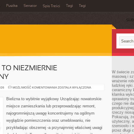
a
Pustka
Senator
Tagi
Tagi
Spis Treści
SUB
 TO NIEZMIERNIE
W świecie z
NY
masową i sz
wrażenie rob
ludzkiej ręki
ODZIEŻ
026
MOŻLIWOŚĆ KOMENTOWANIA
ZOSTAŁA WYŁĄCZONA
ceramiczny 
SPODNIA
TO
klamka wyko
NIEZMIERNIE
Bielizna to wybitnie wyjątkowy Urządzając nowatorskie
oprawiony t
PONADPRZECIĘTNY
czego nie da
miejsce zamieszkania lub przeprowadzając remont,
produkcyjnej
rzeczy niosą
najogromniejszą uwagę koncentrujemy na ogólnym
Pokazują, że
wyglądzie pomieszczenia oraz umeblowaniu, nie
użyteczny, a
rzemiosło i 
przykładając obszernej -a przynajmniej właściwej uwagi
przez długi 