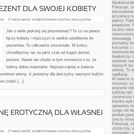
Niedoskonał
Pokazuje, że
EZENT DLA SWOJEJ KOBIETY
bezosobowa 
przywraca na
PERFEKCYJNY
026
MOŻLIWOŚĆ KOMENTOWANIA
ZOSTAŁA WYŁĄCZONA
piękno. Pięk
PREZENT
prawdziwe. R
DLA
są dziś niez
SWOJEJ
Jak o wiele piękniej się prezentować? To co na pewno
KOBIETY
nowoczesność
łączy kobiety i mężczyzn to wielkie uwielbienie do
równowagę. 
pomiędzy te
prezentów. To całkowicie zrozumiałe. W końcu
korzystać z
rzemiosła łat
chcielibyśmy raz na jakiś czas od kogoś dostać
trwałością i
prezent. Nawet nie chodzi w tym momencie o to, że
wspierać wa
dawnych tech
lubimy dobra materialne. Najzwyczajniej w świecie
wolniej. To 
 prezentowi wiemy, iż jesteśmy dla darczyńcy ważnymi ludźmi.
najdłużej.
W świecie z
ien zrobić […]
masową i sz
wrażenie rob
ludzkiej ręki
ceramiczny 
klamka wyko
oprawiony t
czego nie da
IZNĘ EROTYCZNĄ DLA WŁASNEJ
produkcyjnej
rzeczy niosą
Pokazują, że
użyteczny, a
JAK
026
MOŻLIWOŚĆ KOMENTOWANIA
ZOSTAŁA WYŁĄCZONA
rzemiosło i 