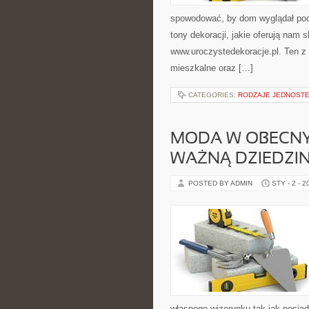
spowodować, by dom wyglądał po
tony dekoracji, jakie oferują nam 
www.uroczystedekoracje.pl. Ten z 
mieszkalne oraz […]
CATEGORIES:
RODZAJE JEDNOST
MODA W OBECNYC
WAŻNĄ DZIEDZI
POSTED BY ADMIN
STY - 2 - 2
własnego wizerunku tak jak posiad