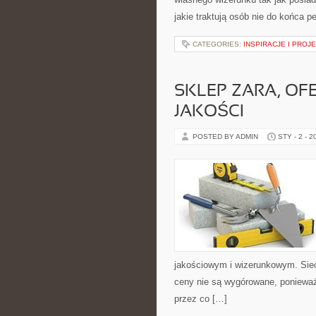
jakie traktują osób nie do końca 
CATEGORIES:
INSPIRACJE I PROJ
SKLEP ZARA, OF
JAKOŚCI
POSTED BY ADMIN
STY - 2 - 2
jakościowym i wizerunkowym. Sieć
ceny nie są wygórowane, ponieważ c
przez co […]