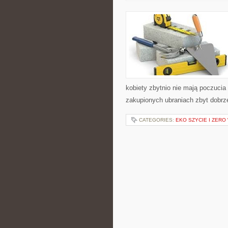
kobiety zbytnio nie mają poczucia 
zakupionych ubraniach zbyt dobr
CATEGORIES:
EKO SZYCIE I ZERO