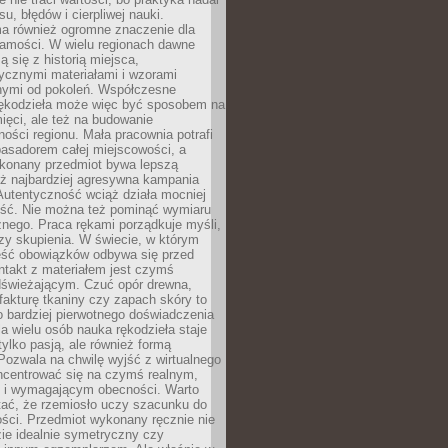
, błędów i cierpliwej nauki.
a również ogromne znaczenie dla
samości. W wielu regionach dawne
ą się z historią miejsca,
ycznymi materiałami i wzorami
ymi od pokoleń. Współczesne
rękodzieła może więc być sposobem na
ięci, ale też na budowanie
ości regionu. Mała pracownia potrafi
basadorem całej miejscowości, a
ykonany przedmiot bywa lepszą
iż najbardziej agresywna kampania
Autentyczność wciąż działa mocniej
ość. Nie można też pominąć wymiaru
nego. Praca rękami porządkuje myśli,
zy skupienia. W świecie, w którym
ść obowiązków odbywa się przed
ntakt z materiałem jest czymś
dświeżającym. Czuć opór drewna,
, fakturę tkaniny czy zapach skóry to
o bardziej pierwotnego doświadczenia
la wielu osób nauka rękodzieła staje
 tylko pasją, ale również formą
 Pozwala na chwilę wyjść z wirtualnego
oncentrować się na czymś realnym,
i wymagającym obecności. Warto
tać, że rzemiosło uczy szacunku do
ści. Przedmiot wykonany ręcznie nie
ie idealnie symetryczny czy