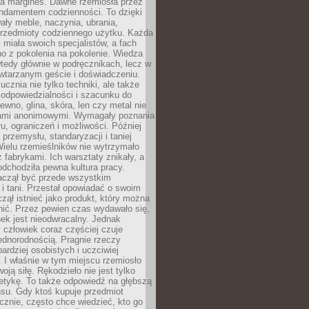
na margines. Dawne rzemiosła przez
undamentem codzienności. To dzięki
ły meble, naczynia, ubrania,
przedmioty codziennego użytku. Każda
miała swoich specjalistów, a fach
o z pokolenia na pokolenie. Wiedza
 wtedy głównie w podręcznikach, lecz w
wtarzanym geście i doświadczeniu.
ucznia nie tylko techniki, ale także
, odpowiedzialności i szacunku do
rewno, glina, skóra, len czy metal nie
ami anonimowymi. Wymagały poznania
ru, ograniczeń i możliwości. Później
 przemysłu, standaryzacji i taniej
Wielu rzemieślników nie wytrzymało
z fabrykami. Ich warsztaty znikały, a
odchodziła pewna kultura pracy.
aczął być przede wszystkim
 i tani. Przestał opowiadać o swoim
czął istnieć jako produkt, który można
nić. Przez pewien czas wydawało się,
nek jest nieodwracalny. Jednak
człowiek coraz częściej czuje
ednorodnością. Pragnie rzeczy
bardziej osobistych i uczciwiej
 I właśnie w tym miejscu rzemiosło
oją siłę. Rękodzieło nie jest tylko
etykę. To także odpowiedź na głębszą
nsu. Gdy ktoś kupuje przedmiot
znie, często chce wiedzieć, kto go