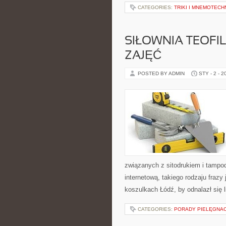
CATEGORIES:
TRIKI I MNEMOTECHN
SIŁOWNIA TEOFI
ZAJĘĆ
POSTED BY ADMIN
STY - 2 - 2
związanych z sitodrukiem i tamp
internetową, takiego rodzaju frazy
koszulkach Łódź, by odnalazł się l
CATEGORIES:
PORADY PIELĘGNA