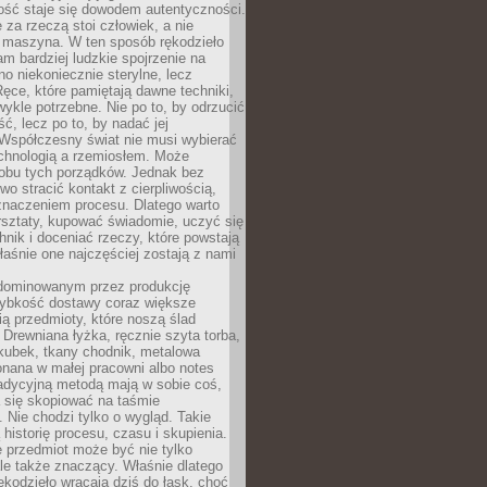
ość staje się dowodem autentyczności.
 za rzeczą stoi człowiek, a nie
maszyna. W ten sposób rękodzieło
m bardziej ludzkie spojrzenie na
no niekoniecznie sterylne, lecz
ęce, które pamiętają dawne techniki,
wykle potrzebne. Nie po to, by odrzucić
, lecz po to, by nadać jej
Współczesny świat nie musi wybierać
chnologią a rzemiosłem. Może
 obu tych porządków. Jednak bez
wo stracić kontakt z cierpliwością,
 znaczeniem procesu. Dlatego warto
rsztaty, kupować świadomie, uczyć się
nik i doceniać rzeczy, które powstają
właśnie one najczęściej zostają z nami
dominowanym przez produkcję
ybkość dostawy coraz większe
ią przedmioty, które noszą ślad
. Drewniana łyżka, ręcznie szyta torba,
kubek, tkany chodnik, metalowa
nana w małej pracowni albo notes
radycyjną metodą mają w sobie coś,
 się skopiować na taśmie
. Nie chodzi tylko o wygląd. Takie
 historię procesu, czasu i skupienia.
 przedmiot może być nie tylko
le także znaczący. Właśnie dlatego
rękodzieło wracają dziś do łask, choć