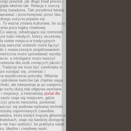
czego powstał, jak długo trwał proces i
ląda właśnie tak. Relacja z rzeczą
rdziej świadoma. Taki przedmiot łatwiej
aprawiać i przechowywać przez lata.
kiego zużycia pojawia się
e. To ważna zmiana kulturowa, bo uczy
enia poza logikę chwilowej
Co więcej, odradzające się rzemiosło
kże ludzi młodych, którzy wcześniej
 dla siebie miejsca w tradycyjnych
siaj warsztat stolarski może łączyć
iki z nowoczesnym projektowaniem,
eramiczna może sprzedawać wyroby
ecie, a introligator może tworzyć
e notesów dla osób ceniących jakość i
. Tradycja nie musi być zamknięta w
e rozwijać się, zmieniać i
na współczesne potrzeby. Właśnie
 pokolenie twórców tak chętnie sięga
hniki, ale interpretuje je po swojemu.
go ruchu dużą rolę odgrywa wymiana
i inspiracji, a internetowy
portal dla
zęsto staje się miejscem, gdzie
zyć proces tworzenia, porównać
auczyć się podstaw wybranej techniki
 historię zapomnianych zawodów.
wiedza, która kiedyś krążyła głównie w
owiskach, staje się bardziej dostępna.
 nie traci wartości, bo praktyka nadal
, błędów i cierpliwej nauki.