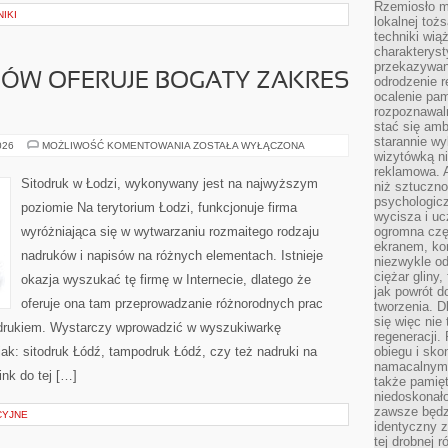
Rzemiosło m
IKI
lokalnej toż
techniki wiąż
charakteryst
przekazywan
LÓW OFERUJE BOGATY ZAKRES
odrodzenie 
ocalenie pam
rozpoznawaln
stać się am
starannie w
SIŁOWNIA
026
MOŻLIWOŚĆ KOMENTOWANIA
ZOSTAŁA WYŁĄCZONA
wizytówką n
TEOFILÓW
OFERUJE
reklamowa. 
BOGATY
Sitodruk w Łodzi, wykonywany jest na najwyższym
niż sztuczn
ZAKRES
ZAJĘĆ
psychologicz
poziomie Na terytorium Łodzi, funkcjonuje firma
wycisza i uc
wyróżniająca się w wytwarzaniu rozmaitego rodzaju
ogromna czę
ekranem, ko
nadruków i napisów na różnych elementach. Istnieje
niezwykle o
ciężar gliny
okazja wyszukać tę firmę w Internecie, dlatego że
jak powrót d
oferuje ona tam przeprowadzanie różnorodnych prac
tworzenia. D
się więc nie
odrukiem. Wystarczy wprowadzić w wyszukiwarkę
regeneracji.
 jak: sitodruk Łódź, tampodruk Łódź, czy też nadruki na
obiegu i sk
namacalnym 
ink do tej […]
także pamię
niedoskonało
zawsze będz
CYJNE
identyczny 
tej drobnej r