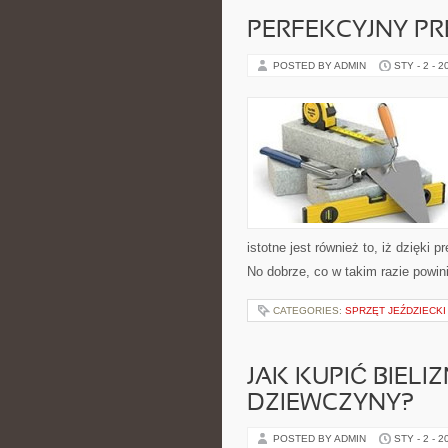
PERFEKCYJNY PR
POSTED BY ADMIN
STY - 2 - 2
istotne jest również to, iż dzięki
No dobrze, co w takim razie powin
CATEGORIES:
SPRZĘT JEŹDZIECKI
JAK KUPIĆ BIEL
DZIEWCZYNY?
POSTED BY ADMIN
STY - 2 - 2