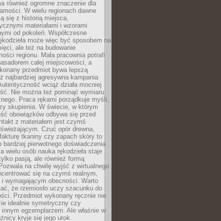
a również ogromne znaczenie dla
samości. W wielu regionach dawne
ą się z historią miejsca,
ycznymi materiałami i wzorami
ymi od pokoleń. Współczesne
rękodzieła może więc być sposobem na
ięci, ale też na budowanie
ości regionu. Mała pracownia potrafi
basadorem całej miejscowości, a
ykonany przedmiot bywa lepszą
iż najbardziej agresywna kampania
Autentyczność wciąż działa mocniej
ość. Nie można też pominąć wymiaru
nego. Praca rękami porządkuje myśli,
zy skupienia. W świecie, w którym
ść obowiązków odbywa się przed
ntakt z materiałem jest czymś
dświeżającym. Czuć opór drewna,
, fakturę tkaniny czy zapach skóry to
o bardziej pierwotnego doświadczenia
la wielu osób nauka rękodzieła staje
 tylko pasją, ale również formą
 Pozwala na chwilę wyjść z wirtualnego
oncentrować się na czymś realnym,
i wymagającym obecności. Warto
tać, że rzemiosło uczy szacunku do
ści. Przedmiot wykonany ręcznie nie
ie idealnie symetryczny czy
z innym egzemplarzem. Ale właśnie w
óżnicy kryje się jego urok.