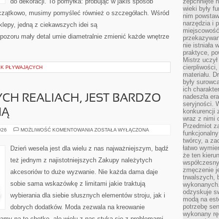
do dekoracji. To pomyłka: próbując w jakiś sposób
zepchnięte 
wieki były f
czątkowo, musimy pomyśleć również o szczegółach. Wśród
nim powstawa
narzędzia i 
sklepy, jedną z ciekawszych idei są
miejscowość 
pozoru mały detal umie diametralnie zmienić każde wnętrze
przekazywan
nie istniała
praktyce, po
Mistrz uczył 
cierpliwości
EK PŁYWAJĄCYCH
materiału. D
były surowc
ich charakte
nadeszła era
H REALIACH, JEST BARDZO
seryjności. 
NĄ
konkurencji 
wraz z nimi 
Przedmiot z
MODA
026
MOŻLIWOŚĆ KOMENTOWANIA
ZOSTAŁA WYŁĄCZONA
funkcjonalny
W
twórcy, a za
OBECNYCH
REALIACH,
łatwo wymie
Dzień wesela jest dla wielu z nas najważniejszym, bądź
JEST
że ten kieru
BARDZO
też jednym z najistotniejszych Zakupy należytych
WAŻNĄ
współczesny 
DZIEDZINĄ
zmęczenie j
akcesoriów to duże wyzwanie. Nie każda dama daje
trwalszych, 
sobie sama wskazówkę z limitami jakie traktują
wykonanych.
odzyskuje sw
wybierania dla siebie słusznych elementów stroju, jak i
modą na est
potrzebę se
dobrych dodatków. Moda zezwala na kreowanie
wykonany ręc
amy na to chętkę, ale wielu z nas styka się z problemami