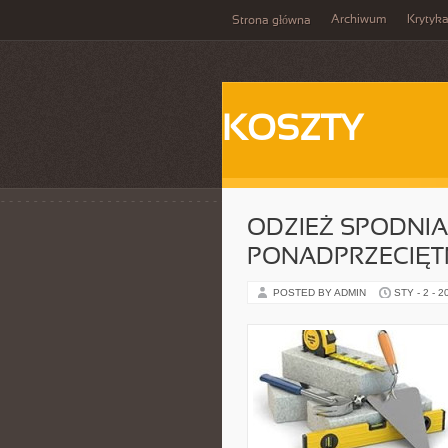
Archiwum
Krytyk
Strona główna
KOSZTY
ODZIEŻ SPODNIA
PONADPRZECIĘT
POSTED BY ADMIN
STY - 2 - 2