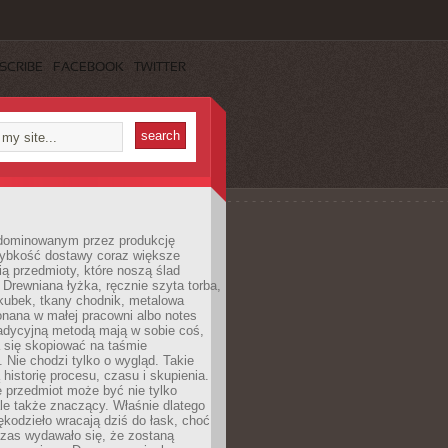
SCRIBE
FACEBOOK
TWITTER
dominowanym przez produkcję
ybkość dostawy coraz większe
ią przedmioty, które noszą ślad
. Drewniana łyżka, ręcznie szyta torba,
kubek, tkany chodnik, metalowa
nana w małej pracowni albo notes
radycyjną metodą mają w sobie coś,
 się skopiować na taśmie
. Nie chodzi tylko o wygląd. Takie
 historię procesu, czasu i skupienia.
 przedmiot może być nie tylko
le także znaczący. Właśnie dlatego
rękodzieło wracają dziś do łask, choć
czas wydawało się, że zostaną