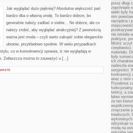
KUPIĆ
przez długi 
BIELIZNĘ
EROTYCZNĄ
zepchnięte 
Jak wyglądać dużo piękniej? Absolutna większość pań
DLA
wieki były f
WŁASNEJ
bardzo dba o własną urodę. To bardzo dobrze, bo
nim powstawa
DZIEWCZYNY?
narzędzia i 
generalnie należy zadbać o siebie… No dobrze, ale co
miejscowość 
należy zrobić, aby wyglądać atrakcyjniej? Z pewnością
przekazywan
nie istniała
ważna jest moda – czyli warto zakupić sobie eleganckie
praktyce, po
Mistrz uczył 
ubranie, przykładowo spodnie. W wielu przypadkach
cierpliwości
stylu, co w konsekwencji sprawia, iż nie wyglądają w
materiału. D
były surowc
ze. Zwłaszcza można to zauważyć u […]
ich charakte
nadeszła era
seryjności. 
 WASTE
konkurencji 
wraz z nimi 
Przedmiot z
funkcjonalny
twórcy, a za
łatwo wymie
że ten kieru
współczesny 
zmęczenie j
trwalszych, 
wykonanych.
odzyskuje sw
modą na est
potrzebę se