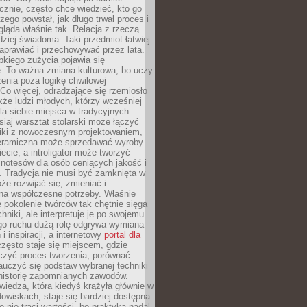
znie, często chce wiedzieć, kto go
czego powstał, jak długo trwał proces i
ląda właśnie tak. Relacja z rzeczą
rdziej świadoma. Taki przedmiot łatwiej
aprawiać i przechowywać przez lata.
kiego zużycia pojawia się
e. To ważna zmiana kulturowa, bo uczy
enia poza logikę chwilowej
Co więcej, odradzające się rzemiosło
kże ludzi młodych, którzy wcześniej
 dla siebie miejsca w tradycyjnych
siaj warsztat stolarski może łączyć
iki z nowoczesnym projektowaniem,
eramiczna może sprzedawać wyroby
ecie, a introligator może tworzyć
e notesów dla osób ceniących jakość i
. Tradycja nie musi być zamknięta w
e rozwijać się, zmieniać i
na współczesne potrzeby. Właśnie
 pokolenie twórców tak chętnie sięga
hniki, ale interpretuje je po swojemu.
go ruchu dużą rolę odgrywa wymiana
i inspiracji, a internetowy
portal dla
zęsto staje się miejscem, gdzie
zyć proces tworzenia, porównać
auczyć się podstaw wybranej techniki
 historię zapomnianych zawodów.
wiedza, która kiedyś krążyła głównie w
owiskach, staje się bardziej dostępna.
 nie traci wartości, bo praktyka nadal