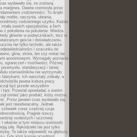
czas wydawało się, że zostaną
na margines. Dawne rzemiosła przez
undamentem codzienności. To dzięki
ły meble, naczynia, ubrania,
przedmioty codziennego użytku. Każda
miała swoich specjalistów, a fach
o z pokolenia na pokolenie. Wiedza
 wtedy głównie w podręcznikach, lecz w
wtarzanym geście i doświadczeniu.
ucznia nie tylko techniki, ale także
, odpowiedzialności i szacunku do
rewno, glina, skóra, len czy metal nie
ami anonimowymi. Wymagały poznania
ru, ograniczeń i możliwości. Później
 przemysłu, standaryzacji i taniej
Wielu rzemieślników nie wytrzymało
z fabrykami. Ich warsztaty znikały, a
odchodziła pewna kultura pracy.
aczął być przede wszystkim
 i tani. Przestał opowiadać o swoim
czął istnieć jako produkt, który można
nić. Przez pewien czas wydawało się,
nek jest nieodwracalny. Jednak
człowiek coraz częściej czuje
ednorodnością. Pragnie rzeczy
bardziej osobistych i uczciwiej
 I właśnie w tym miejscu rzemiosło
oją siłę. Rękodzieło nie jest tylko
etykę. To także odpowiedź na głębszą
nsu. Gdy ktoś kupuje przedmiot