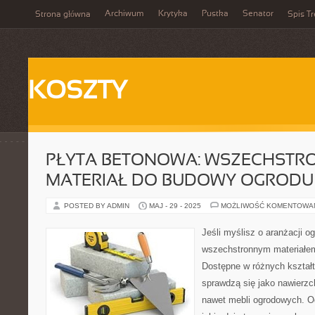
Archiwum
Krytyka
Pustka
Senator
Strona główna
Spis Tr
KOSZTY
PŁYTA BETONOWA: WSZECHSTR
MATERIAŁ DO BUDOWY OGRODU
POSTED BY ADMIN
MAJ - 29 - 2025
MOŻLIWOŚĆ KOMENTOWA
Jeśli myślisz o aranżacji o
wszechstronnym materiałem
Dostępne w różnych kształt
sprawdzą się jako nawierzc
nawet mebli ogrodowych. Od