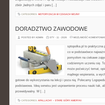
zbiór „ładnych zdjęć i paru […]
CATEGORIES:
MOTORYZACJA W CZASACH WOJNY
DORADZTWO ZAWODOWE
POSTED BY ADMIN
STY - 11 - 2026
MOŻLIWOŚĆ KOMENTOWA
sptopolka.pl to praktyczna
co w podstawówce najważnie
pomysłom na ciekawe zaję
codziennym uczeniu się. T
może poćwiczyć temat, opi
mądrego wspierania, a wych
gotowe do wykorzystania na lekcji i poza nią. Polecamy Logopedi
podstawowa. Ideą serwisu jest usprawnienie procesu nauki tak, ab
przewidywalny. W […]
CATEGORIES:
APALLACHY – STARE GÓRY AMERYKI