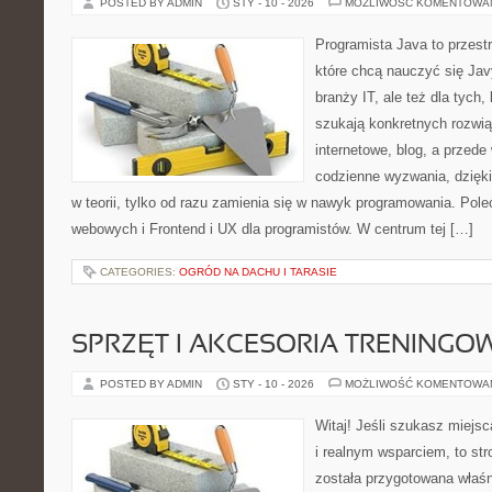
POSTED BY ADMIN
STY - 10 - 2026
MOŻLIWOŚĆ KOMENTOWA
Programista Java to przest
które chcą nauczyć się Jav
branży IT, ale też dla tych,
szukają konkretnych rozwią
internetowe, blog, a przede
codzienne wyzwania, dzięki
w teorii, tylko od razu zamienia się w nawyk programowania. Pol
webowych i Frontend i UX dla programistów. W centrum tej […]
CATEGORIES:
OGRÓD NA DACHU I TARASIE
SPRZĘT I AKCESORIA TRENINGO
POSTED BY ADMIN
STY - 10 - 2026
MOŻLIWOŚĆ KOMENTOWA
Witaj! Jeśli szukasz miejsca
i realnym wsparciem, to str
została przygotowana właś