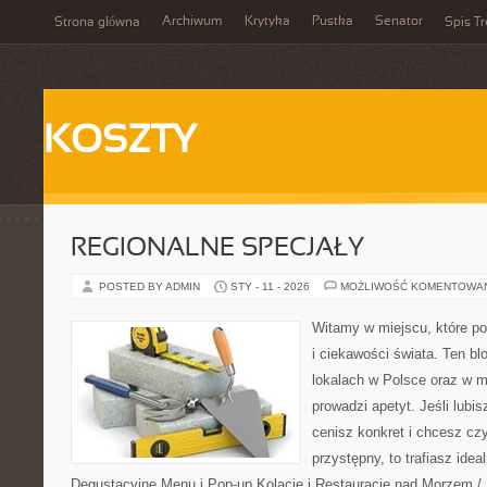
Archiwum
Krytyka
Pustka
Senator
Strona główna
Spis Tr
KOSZTY
REGIONALNE SPECJAŁY
POSTED BY ADMIN
STY - 11 - 2026
MOŻLIWOŚĆ KOMENTOWA
Witamy w miejscu, które po
i ciekawości świata. Ten bl
lokalach w Polsce oraz w m
prowadzi apetyt. Jeśli lubi
cenisz konkret i chcesz cz
przystępny, to trafiasz idea
Degustacyjne Menu i Pop-up Kolacje i Restauracje nad Morzem / J