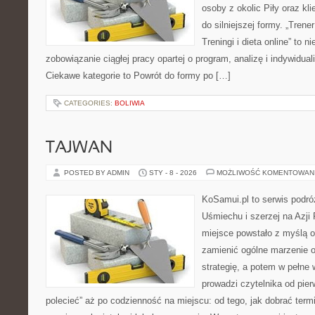
osoby z okolic Piły oraz kl
do silniejszej formy. „Trene
Treningi i dieta online” to n
zobowiązanie ciągłej pracy opartej o program, analizę i indywidual
Ciekawe kategorie to Powrót do formy po […]
CATEGORIES:
BOLIWIA
TAJWAN
POSTED BY ADMIN
STY - 8 - 2026
MOŻLIWOŚĆ KOMENTOWAN
KoSamui.pl to serwis podró
Uśmiechu i szerzej na Azji
miejsce powstało z myślą o
zamienić ogólne marzenie 
strategię, a potem w pełne
prowadzi czytelnika od pie
polecieć” aż po codzienność na miejscu: od tego, jak dobrać termi