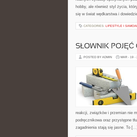
hobby, ale również styl życia, kt
się w świat wędkarstwa i dowiedzie
CATEGORIES:
LIFESTYLE I SAMO
SŁOWNIK POJĘĆ
POSTED BY ADMIN
MAR - 19 -
reakcji, związków i przemian nie m
podręcznikowa oraz przystępne tłu
zagadnienia stają się jasne. To […