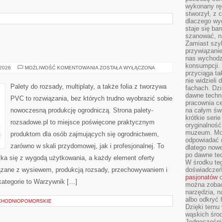
wykonany ręc
stworzył, z 
dlaczego wyg
staje się ba
szanować, n
Zamiast szyb
przywiązani
nas wychodz
konsumpcji. 
WARZYWNIK
 2026
MOŻLIWOŚĆ KOMENTOWANIA
ZOSTAŁA WYŁĄCZONA
przyciąga ta
nie widzieli
Palety do rozsady, multiplaty, a także folia z tworzywa
fachach. Dzi
dawne techn
PVC to rozwiązania, bez których trudno wyobrazić sobie
pracownia c
nowoczesną produkcję ogrodniczą. Strona palety-
na całym świ
krótkie seri
rozsadowe.pl to miejsce poświęcone praktycznym
oryginalność
muzeum. Moż
produktom dla osób zajmujących się ogrodnictwem,
odpowiadać 
zarówno w skali przydomowej, jak i profesjonalnej. To
dlatego nowe
po dawne tec
tyka się z wygodą użytkowania, a każdy element oferty
W środku te
ązane z wysiewem, produkcją rozsady, przechowywaniem i
doświadczeń 
pasjonatów
c
kategorie to Warzywnik […]
można zobac
narzędzia, n
albo odkryć
CHODNIOPOMORSKIE
Dzięki temu 
wąskich środ
Jednocześnie