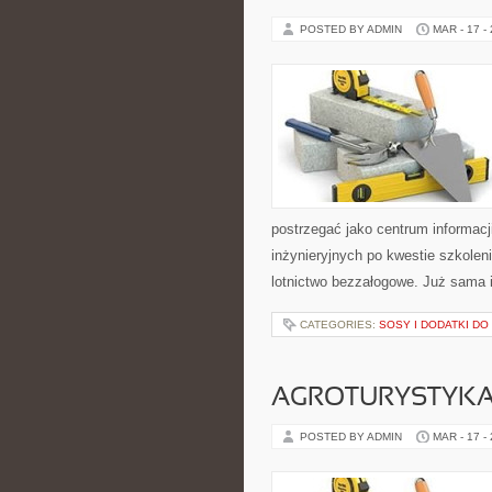
POSTED BY ADMIN
MAR - 17 -
postrzegać jako centrum informacji
inżynieryjnych po kwestie szkoleni
lotnictwo bezzałogowe. Już sama i
CATEGORIES:
SOSY I DODATKI D
AGROTURYSTYKA 
POSTED BY ADMIN
MAR - 17 -