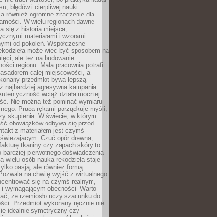
, błędów i cierpliwej nauki.
a również ogromne znaczenie dla
samości. W wielu regionach dawne
ą się z historią miejsca,
ycznymi materiałami i wzorami
ymi od pokoleń. Współczesne
rękodzieła może więc być sposobem na
ięci, ale też na budowanie
ości regionu. Mała pracownia potrafi
basadorem całej miejscowości, a
ykonany przedmiot bywa lepszą
iż najbardziej agresywna kampania
Autentyczność wciąż działa mocniej
ość. Nie można też pominąć wymiaru
nego. Praca rękami porządkuje myśli,
zy skupienia. W świecie, w którym
ść obowiązków odbywa się przed
ntakt z materiałem jest czymś
dświeżającym. Czuć opór drewna,
, fakturę tkaniny czy zapach skóry to
o bardziej pierwotnego doświadczenia
la wielu osób nauka rękodzieła staje
 tylko pasją, ale również formą
 Pozwala na chwilę wyjść z wirtualnego
oncentrować się na czymś realnym,
i wymagającym obecności. Warto
tać, że rzemiosło uczy szacunku do
ści. Przedmiot wykonany ręcznie nie
ie idealnie symetryczny czy