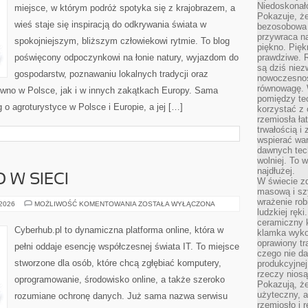
Niedoskonał
miejsce, w którym podróż spotyka się z krajobrazem, a
Pokazuje, że
wieś staje się inspiracją do odkrywania świata w
bezosobowa 
przywraca na
spokojniejszym, bliższym człowiekowi rytmie. To blog
piękno. Pięk
poświęcony odpoczynkowi na łonie natury, wyjazdom do
prawdziwe. R
są dziś niez
gospodarstw, poznawaniu lokalnych tradycji oraz
nowoczesność
równowagę. 
wno w Polsce, jak i w innych zakątkach Europy. Sama
pomiędzy te
g o agroturystyce w Polsce i Europie, a jej […]
korzystać z
rzemiosła łat
trwałością i
wspierać wa
dawnych tech
wolniej. To 
najdłużej.
 W SIECI
W świecie z
masową i sz
wrażenie rob
BEZPIECZEŃSTWO
 2026
MOŻLIWOŚĆ KOMENTOWANIA
ZOSTAŁA WYŁĄCZONA
W
ludzkiej ręki
SIECI
ceramiczny 
Cyberhub.pl to dynamiczna platforma online, która w
klamka wyko
oprawiony t
pełni oddaje esencję współczesnej świata IT. To miejsce
czego nie da
stworzone dla osób, które chcą zgłębiać komputery,
produkcyjnej
rzeczy niosą
oprogramowanie, środowisko online, a także szeroko
Pokazują, że
użyteczny, a
rozumiane ochronę danych. Już sama nazwa serwisu
rzemiosło i 