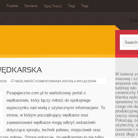
a
Pustka
Senator
Tagi
Tagi
Spis Treści
SUB
WĘDKARSKA
W świecie z
masową i sz
SPOŁECZNOŚĆ
 2026
MOŻLIWOŚĆ KOMENTOWANIA
ZOSTAŁA WYŁĄCZONA
wrażenie rob
WĘDKARSKA
ludzkiej ręki
ceramiczny 
Pzwpajeczno.com.pl to wartościowy portal o
klamka wyko
wędkarstwie, który łączy miłość do spokojnego
oprawiony t
czego nie da
wypoczynku nad wodą z użytecznymi informacjami. To
produkcyjnej
strona, w którym początkujący wędkarze oraz
rzeczy niosą
Pokazują, że
zaawansowani wędkarze mogą odkryć wskazówki
użyteczny, a
rzemiosło i 
dotyczące sprzętu, technik połowu, miejscówek oraz
przez długi 
czas połowu. Strona pokazuje, że wędkarstwo to nie tylko