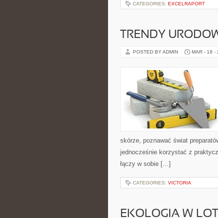
CATEGORIES:
EXCELRAPORT
TRENDY URODO
POSTED BY ADMIN
MAR - 18 -
skórze, poznawać świat preparatów 
jednocześnie korzystać z prakty
łączy w sobie […]
CATEGORIES:
VICTORIA
EKOLOGIA W LOT