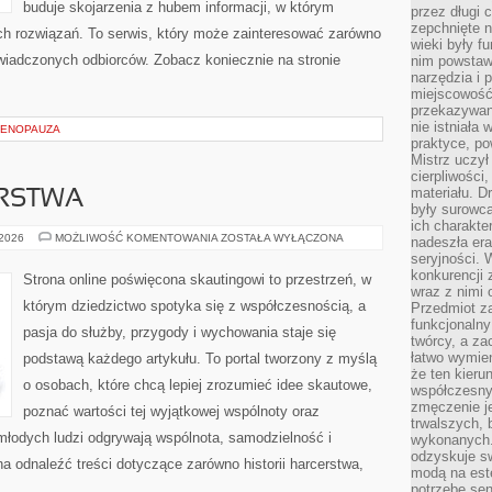
buduje skojarzenia z hubem informacji, w którym
przez długi 
zepchnięte 
ch rozwiązań. To serwis, który może zainteresować zarówno
wieki były f
świadczonych odbiorców. Zobacz koniecznie na stronie
nim powstawa
narzędzia i 
miejscowość 
przekazywan
nie istniała
MENOPAUZA
praktyce, po
Mistrz uczył 
cierpliwości
materiału. D
ERSTWA
były surowc
ich charakte
HISTORIA
 2026
MOŻLIWOŚĆ KOMENTOWANIA
ZOSTAŁA WYŁĄCZONA
nadeszła era
HARCERSTWA
seryjności. 
konkurencji 
Strona online poświęcona skautingowi to przestrzeń, w
wraz z nimi 
którym dziedzictwo spotyka się z współczesnością, a
Przedmiot z
funkcjonalny
pasja do służby, przygody i wychowania staje się
twórcy, a za
łatwo wymie
podstawą każdego artykułu. To portal tworzony z myślą
że ten kieru
o osobach, które chcą lepiej zrozumieć idee skautowe,
współczesny 
zmęczenie j
poznać wartości tej wyjątkowej wspólnoty oraz
trwalszych, 
 młodych ludzi odgrywają wspólnota, samodzielność i
wykonanych.
odzyskuje sw
a odnaleźć treści dotyczące zarówno historii harcerstwa,
modą na est
potrzebę se