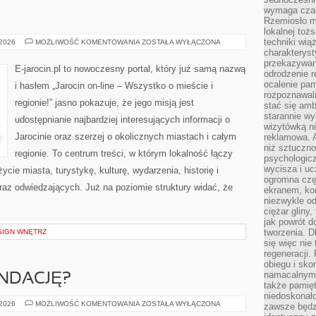
wymaga czasu
Rzemiosło m
lokalnej toż
techniki wiąż
ŚREM
 2026
MOŻLIWOŚĆ KOMENTOWANIA
ZOSTAŁA WYŁĄCZONA
charakteryst
przekazywan
E-jarocin.pl to nowoczesny portal, który już samą nazwą
odrodzenie 
ocalenie pam
i hasłem „Jarocin on-line – Wszystko o mieście i
rozpoznawaln
regionie!” jasno pokazuje, że jego misją jest
stać się am
starannie w
udostępnianie najbardziej interesujących informacji o
wizytówką n
Jarocinie oraz szerzej o okolicznych miastach i całym
reklamowa. 
niż sztuczn
regionie. To centrum treści, w którym lokalność łączy
psychologicz
wycisza i uc
cie miasta, turystykę, kulturę, wydarzenia, historię i
ogromna czę
z odwiedzających. Już na poziomie struktury widać, że
ekranem, ko
niezwykle o
ciężar gliny
jak powrót d
tworzenia. D
SIGN WNĘTRZ
się więc nie
regeneracji.
obiegu i sk
namacalnym 
UNDACJĘ?
także pamię
niedoskonało
JAK
 2026
MOŻLIWOŚĆ KOMENTOWANIA
ZOSTAŁA WYŁĄCZONA
zawsze będz
ZAŁOŻYĆ