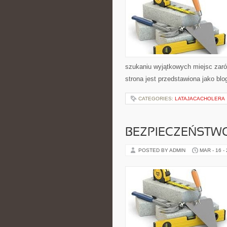
szukaniu wyjątkowych miejsc zaró
strona jest przedstawiona jako blo
CATEGORIES:
LATAJACACHOLERA
BEZPIECZEŃSTWO
POSTED BY ADMIN
MAR - 16 -