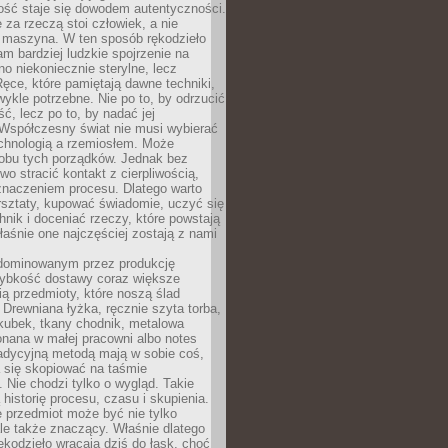
ość staje się dowodem autentyczności.
 za rzeczą stoi człowiek, a nie
maszyna. W ten sposób rękodzieło
m bardziej ludzkie spojrzenie na
no niekoniecznie sterylne, lecz
ęce, które pamiętają dawne techniki,
wykle potrzebne. Nie po to, by odrzucić
, lecz po to, by nadać jej
Współczesny świat nie musi wybierać
chnologią a rzemiosłem. Może
 obu tych porządków. Jednak bez
wo stracić kontakt z cierpliwością,
 znaczeniem procesu. Dlatego warto
rsztaty, kupować świadomie, uczyć się
nik i doceniać rzeczy, które powstają
właśnie one najczęściej zostają z nami
dominowanym przez produkcję
ybkość dostawy coraz większe
ią przedmioty, które noszą ślad
. Drewniana łyżka, ręcznie szyta torba,
kubek, tkany chodnik, metalowa
nana w małej pracowni albo notes
radycyjną metodą mają w sobie coś,
 się skopiować na taśmie
. Nie chodzi tylko o wygląd. Takie
 historię procesu, czasu i skupienia.
 przedmiot może być nie tylko
le także znaczący. Właśnie dlatego
rękodzieło wracają dziś do łask, choć