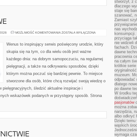
stworzył, z 
dlaczego wyg
staje się ba
szanować, n
Zamiast szyb
WE
przywiązani
nas wychodz
TRENDY
 2026
MOŻLIWOŚĆ KOMENTOWANIA
ZOSTAŁA WYŁĄCZONA
konsumpcji. 
URODOWE
przyciąga ta
nie widzieli
Wenus to inspirujący serwis poświęcony urodzie, który
fachach. Dzi
skupia się na tym, co dla wielu osób jest ważne
dawne techn
pracownia c
każdego dnia: na dobrym samopoczuciu, na regularnej
na całym świ
krótkie seri
pielęgnacji, a także na odkrywaniu sposobów, dzięki
oryginalność
którym można poczuć się bardziej pewnie. To miejsce
muzeum. Moż
odpowiadać 
stworzone dla osób, które chcą rozwijać swoją wiedzę o
dlatego nowe
pielęgnacyjnych, śledzić aktualne inspiracje i
po dawne tec
W środku te
cznych wskazówek podanych w przystępny sposób. Strona
doświadczeń 
pasjonatów
c
można zobac
narzędzia, n
albo odkryć
Dzięki temu 
wąskich środ
Jednocześnie
NICTWIE
wymaga czasu