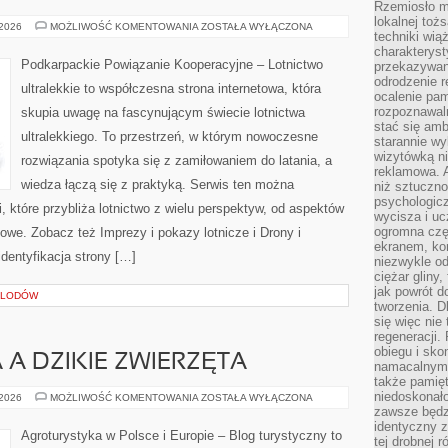
Rzemiosło m
lokalnej toż
EKOLOGIA
 2026
MOŻLIWOŚĆ KOMENTOWANIA
ZOSTAŁA WYŁĄCZONA
techniki wiąż
W
LOTNICTWIE
charakteryst
Podkarpackie Powiązanie Kooperacyjne – Lotnictwo
przekazywan
odrodzenie 
ultralekkie to współczesna strona internetowa, która
ocalenie pam
rozpoznawaln
skupia uwagę na fascynującym świecie lotnictwa
stać się am
ultralekkiego. To przestrzeń, w którym nowoczesne
starannie w
wizytówką n
rozwiązania spotyka się z zamiłowaniem do latania, a
reklamowa. 
wiedza łączą się z praktyką. Serwis ten można
niż sztuczn
psychologicz
, które przybliża lotnictwo z wielu perspektyw, od aspektów
wycisza i uc
ogromna czę
owe. Zobacz też Imprezy i pokazy lotnicze i Drony i
ekranem, ko
dentyfikacja strony […]
niezwykle o
ciężar gliny
jak powrót d
O LODÓW
tworzenia. D
się więc nie
regeneracji.
obiegu i sk
A DZIKIE ZWIERZĘTA
namacalnym 
także pamię
niedoskonało
AGROTURYSTYKA
 2026
MOŻLIWOŚĆ KOMENTOWANIA
ZOSTAŁA WYŁĄCZONA
A
zawsze będz
DZIKIE
identyczny 
ZWIERZĘTA
Agroturystyka w Polsce i Europie – Blog turystyczny to
tej drobnej r