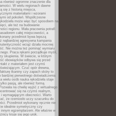
a również ogromne znaczenie dla
samości. W wielu regionach dawne
ą się z historią miejsca,
ycznymi materiałami i wzorami
ymi od pokoleń. Współczesne
rękodzieła może więc być sposobem na
ięci, ale też na budowanie
ości regionu. Mała pracownia potrafi
basadorem całej miejscowości, a
ykonany przedmiot bywa lepszą
iż najbardziej agresywna kampania
Autentyczność wciąż działa mocniej
ość. Nie można też pominąć wymiaru
nego. Praca rękami porządkuje myśli,
zy skupienia. W świecie, w którym
ść obowiązków odbywa się przed
ntakt z materiałem jest czymś
dświeżającym. Czuć opór drewna,
, fakturę tkaniny czy zapach skóry to
o bardziej pierwotnego doświadczenia
la wielu osób nauka rękodzieła staje
 tylko pasją, ale również formą
 Pozwala na chwilę wyjść z wirtualnego
oncentrować się na czymś realnym,
i wymagającym obecności. Warto
tać, że rzemiosło uczy szacunku do
ści. Przedmiot wykonany ręcznie nie
ie idealnie symetryczny czy
z innym egzemplarzem. Ale właśnie w
óżnicy kryje się jego urok.