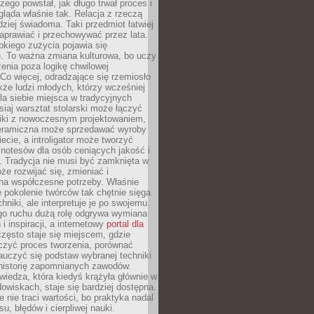
czego powstał, jak długo trwał proces i
ląda właśnie tak. Relacja z rzeczą
rdziej świadoma. Taki przedmiot łatwiej
aprawiać i przechowywać przez lata.
kiego zużycia pojawia się
e. To ważna zmiana kulturowa, bo uczy
enia poza logikę chwilowej
Co więcej, odradzające się rzemiosło
kże ludzi młodych, którzy wcześniej
 dla siebie miejsca w tradycyjnych
siaj warsztat stolarski może łączyć
iki z nowoczesnym projektowaniem,
eramiczna może sprzedawać wyroby
ecie, a introligator może tworzyć
e notesów dla osób ceniących jakość i
. Tradycja nie musi być zamknięta w
e rozwijać się, zmieniać i
na współczesne potrzeby. Właśnie
 pokolenie twórców tak chętnie sięga
hniki, ale interpretuje je po swojemu.
go ruchu dużą rolę odgrywa wymiana
i inspiracji, a internetowy
portal dla
zęsto staje się miejscem, gdzie
zyć proces tworzenia, porównać
auczyć się podstaw wybranej techniki
 historię zapomnianych zawodów.
wiedza, która kiedyś krążyła głównie w
owiskach, staje się bardziej dostępna.
 nie traci wartości, bo praktyka nadal
, błędów i cierpliwej nauki.