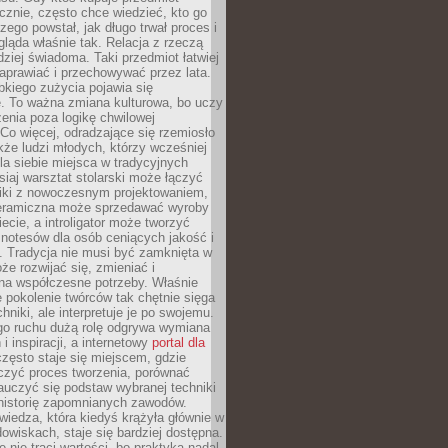
znie, często chce wiedzieć, kto go
czego powstał, jak długo trwał proces i
ląda właśnie tak. Relacja z rzeczą
rdziej świadoma. Taki przedmiot łatwiej
aprawiać i przechowywać przez lata.
kiego zużycia pojawia się
e. To ważna zmiana kulturowa, bo uczy
enia poza logikę chwilowej
Co więcej, odradzające się rzemiosło
kże ludzi młodych, którzy wcześniej
 dla siebie miejsca w tradycyjnych
siaj warsztat stolarski może łączyć
iki z nowoczesnym projektowaniem,
eramiczna może sprzedawać wyroby
ecie, a introligator może tworzyć
e notesów dla osób ceniących jakość i
. Tradycja nie musi być zamknięta w
e rozwijać się, zmieniać i
na współczesne potrzeby. Właśnie
 pokolenie twórców tak chętnie sięga
hniki, ale interpretuje je po swojemu.
go ruchu dużą rolę odgrywa wymiana
i inspiracji, a internetowy
portal dla
zęsto staje się miejscem, gdzie
zyć proces tworzenia, porównać
auczyć się podstaw wybranej techniki
 historię zapomnianych zawodów.
wiedza, która kiedyś krążyła głównie w
owiskach, staje się bardziej dostępna.
 nie traci wartości, bo praktyka nadal