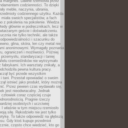
na margines. Dawne rzemiosła przez
undamentem codzienności. To dzięki
ły meble, naczynia, ubrania,
przedmioty codziennego użytku. Każda
miała swoich specjalistów, a fach
o z pokolenia na pokolenie. Wiedza
 wtedy głównie w podręcznikach, lecz w
wtarzanym geście i doświadczeniu.
ucznia nie tylko techniki, ale także
, odpowiedzialności i szacunku do
rewno, glina, skóra, len czy metal nie
ami anonimowymi. Wymagały poznania
ru, ograniczeń i możliwości. Później
 przemysłu, standaryzacji i taniej
Wielu rzemieślników nie wytrzymało
z fabrykami. Ich warsztaty znikały, a
odchodziła pewna kultura pracy.
aczął być przede wszystkim
 i tani. Przestał opowiadać o swoim
czął istnieć jako produkt, który można
nić. Przez pewien czas wydawało się,
nek jest nieodwracalny. Jednak
człowiek coraz częściej czuje
ednorodnością. Pragnie rzeczy
bardziej osobistych i uczciwiej
 I właśnie w tym miejscu rzemiosło
oją siłę. Rękodzieło nie jest tylko
etykę. To także odpowiedź na głębszą
nsu. Gdy ktoś kupuje przedmiot
znie, często chce wiedzieć, kto go