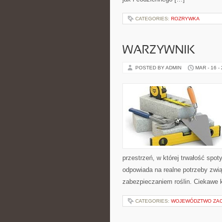
CATEGORIES:
ROZRYWKA
WARZYWNIK
POSTED BY ADMIN
MAR - 16 -
przestrzeń, w której trwałość spo
odpowiada na realne potrzeby zwi
zabezpieczaniem roślin. Ciekawe 
CATEGORIES:
WOJEWÓDZTWO ZA