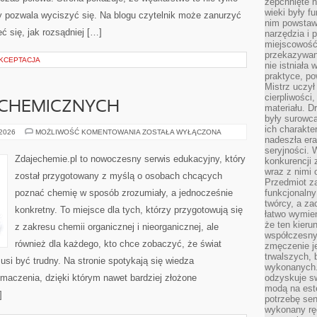
zepchnięte 
wieki były f
óry pozwala wyciszyć się. Na blogu czytelnik może zanurzyć
nim powstawa
ć się, jak rozsądniej […]
narzędzia i 
miejscowość 
przekazywan
AKCEPTACJA
nie istniała
praktyce, po
Mistrz uczył 
cierpliwości
 CHEMICZNYCH
materiału. D
były surowc
ich charakte
SŁOWNIK
 2026
MOŻLIWOŚĆ KOMENTOWANIA
ZOSTAŁA WYŁĄCZONA
nadeszła era
POJĘĆ
CHEMICZNYCH
seryjności. 
Zdajechemie.pl to nowoczesny serwis edukacyjny, który
konkurencji 
wraz z nimi 
został przygotowany z myślą o osobach chcących
Przedmiot z
poznać chemię w sposób zrozumiały, a jednocześnie
funkcjonalny
twórcy, a za
konkretny. To miejsce dla tych, którzy przygotowują się
łatwo wymie
że ten kieru
z zakresu chemii organicznej i nieorganicznej, ale
współczesny 
również dla każdego, kto chce zobaczyć, że świat
zmęczenie j
trwalszych, 
usi być trudny. Na stronie spotykają się wiedza
wykonanych.
maczenia, dzięki którym nawet bardziej złożone
odzyskuje sw
modą na est
]
potrzebę se
wykonany ręc