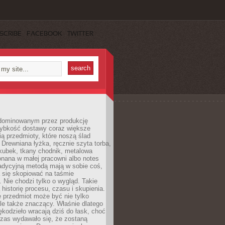
SCRIBE
FACEBOOK
TWITTER
dominowanym przez produkcję
ybkość dostawy coraz większe
ią przedmioty, które noszą ślad
. Drewniana łyżka, ręcznie szyta torba,
kubek, tkany chodnik, metalowa
nana w małej pracowni albo notes
radycyjną metodą mają w sobie coś,
 się skopiować na taśmie
. Nie chodzi tylko o wygląd. Takie
 historię procesu, czasu i skupienia.
 przedmiot może być nie tylko
le także znaczący. Właśnie dlatego
rękodzieło wracają dziś do łask, choć
czas wydawało się, że zostaną