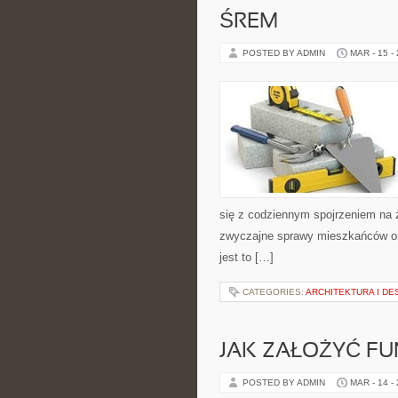
ŚREM
POSTED BY ADMIN
MAR - 15 -
się z codziennym spojrzeniem na ży
zwyczajne sprawy mieszkańców ora
jest to […]
CATEGORIES:
ARCHITEKTURA I DE
JAK ZAŁOŻYĆ F
POSTED BY ADMIN
MAR - 14 -