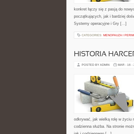
konkret łączy się z pasją do nowy
początkujących, jak i bardziej do
Systemy operacyjne i Gry […]
CATEGORIES:
MENOPAUZA I PERI
HISTORIA HARC
POSTED BY ADMIN
MAR - 16 -
odkrywać, jak wielką rolę w życiu
codzienna służba. Na stronie możn
jak i codziennego […]