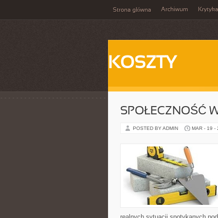
Archiwum
Krytyk
Strona główna
KOSZTY
SPOŁECZNOŚĆ 
POSTED BY ADMIN
MAR - 19 -
realnych sytuacji spotykanych pod