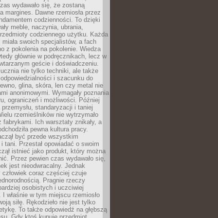
czas wydawało się, że zostaną
na margines. Dawne rzemiosła przez
undamentem codzienności. To dzięki
ły meble, naczynia, ubrania,
przedmioty codziennego użytku. Każda
miała swoich specjalistów, a fach
o z pokolenia na pokolenie. Wiedza
 wtedy głównie w podręcznikach, lecz w
wtarzanym geście i doświadczeniu.
ucznia nie tylko techniki, ale także
, odpowiedzialności i szacunku do
rewno, glina, skóra, len czy metal nie
ami anonimowymi. Wymagały poznania
ru, ograniczeń i możliwości. Później
 przemysłu, standaryzacji i taniej
Wielu rzemieślników nie wytrzymało
z fabrykami. Ich warsztaty znikały, a
odchodziła pewna kultura pracy.
aczął być przede wszystkim
 i tani. Przestał opowiadać o swoim
czął istnieć jako produkt, który można
nić. Przez pewien czas wydawało się,
nek jest nieodwracalny. Jednak
człowiek coraz częściej czuje
ednorodnością. Pragnie rzeczy
bardziej osobistych i uczciwiej
 I właśnie w tym miejscu rzemiosło
oją siłę. Rękodzieło nie jest tylko
etykę. To także odpowiedź na głębszą
nsu. Gdy ktoś kupuje przedmiot