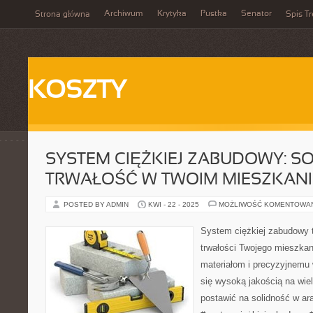
Archiwum
Krytyka
Pustka
Senator
Strona główna
Spis Tr
KOSZTY
SYSTEM CIĘŻKIEJ ZABUDOWY: SO
TRWAŁOŚĆ W TWOIM MIESZKAN
POSTED BY ADMIN
KWI - 22 - 2025
MOŻLIWOŚĆ KOMENTOWA
System ciężkiej zabudowy to
trwałości Twojego mieszkan
materiałom i precyzyjnemu
się wysoką jakością na wiel
postawić na solidność w ara