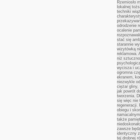
Rzemiosło m
lokalnej toż
techniki wiąż
charakteryst
przekazywan
odrodzenie 
ocalenie pam
rozpoznawaln
stać się am
starannie w
wizytówką n
reklamowa. 
niż sztuczn
psychologicz
wycisza i uc
ogromna czę
ekranem, ko
niezwykle o
ciężar gliny
jak powrót d
tworzenia. D
się więc nie
regeneracji.
obiegu i sk
namacalnym 
także pamię
niedoskonało
zawsze będz
identyczny 
tej drobnej r