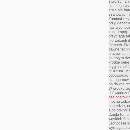
stworzył, z 
dlaczego wyg
staje się ba
szanować, n
Zamiast szyb
przywiązani
nas wychodz
konsumpcji. 
przyciąga ta
nie widzieli
fachach. Dzi
dawne techn
pracownia c
na całym świ
krótkie seri
oryginalność
muzeum. Moż
odpowiadać 
dlatego nowe
po dawne tec
W środku te
doświadczeń 
pasjonatów
c
można zobac
narzędzia, n
albo odkryć
Dzięki temu 
wąskich środ
Jednocześnie
wymaga czasu