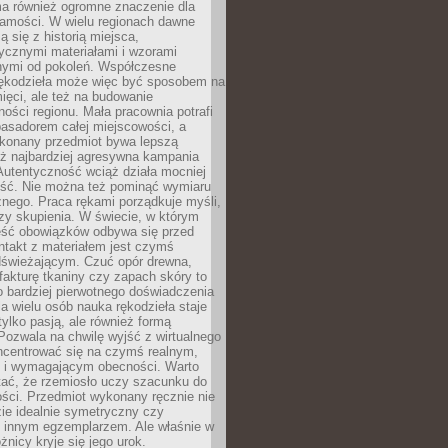
a również ogromne znaczenie dla
samości. W wielu regionach dawne
ą się z historią miejsca,
ycznymi materiałami i wzorami
ymi od pokoleń. Współczesne
rękodzieła może więc być sposobem na
ięci, ale też na budowanie
ości regionu. Mała pracownia potrafi
basadorem całej miejscowości, a
ykonany przedmiot bywa lepszą
iż najbardziej agresywna kampania
Autentyczność wciąż działa mocniej
ość. Nie można też pominąć wymiaru
nego. Praca rękami porządkuje myśli,
zy skupienia. W świecie, w którym
ść obowiązków odbywa się przed
ntakt z materiałem jest czymś
dświeżającym. Czuć opór drewna,
, fakturę tkaniny czy zapach skóry to
o bardziej pierwotnego doświadczenia
la wielu osób nauka rękodzieła staje
 tylko pasją, ale również formą
 Pozwala na chwilę wyjść z wirtualnego
oncentrować się na czymś realnym,
i wymagającym obecności. Warto
tać, że rzemiosło uczy szacunku do
ści. Przedmiot wykonany ręcznie nie
ie idealnie symetryczny czy
z innym egzemplarzem. Ale właśnie w
óżnicy kryje się jego urok.