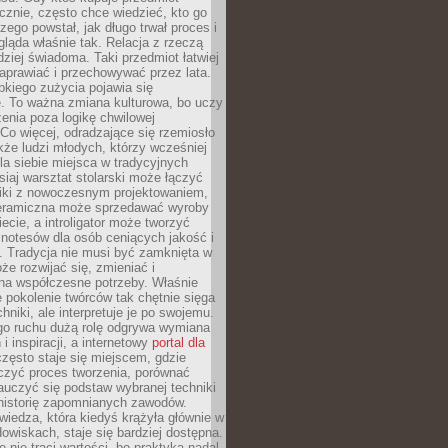
znie, często chce wiedzieć, kto go
czego powstał, jak długo trwał proces i
ląda właśnie tak. Relacja z rzeczą
rdziej świadoma. Taki przedmiot łatwiej
aprawiać i przechowywać przez lata.
kiego zużycia pojawia się
e. To ważna zmiana kulturowa, bo uczy
enia poza logikę chwilowej
Co więcej, odradzające się rzemiosło
kże ludzi młodych, którzy wcześniej
 dla siebie miejsca w tradycyjnych
siaj warsztat stolarski może łączyć
iki z nowoczesnym projektowaniem,
eramiczna może sprzedawać wyroby
ecie, a introligator może tworzyć
e notesów dla osób ceniących jakość i
. Tradycja nie musi być zamknięta w
e rozwijać się, zmieniać i
na współczesne potrzeby. Właśnie
 pokolenie twórców tak chętnie sięga
hniki, ale interpretuje je po swojemu.
go ruchu dużą rolę odgrywa wymiana
i inspiracji, a internetowy
portal dla
zęsto staje się miejscem, gdzie
zyć proces tworzenia, porównać
auczyć się podstaw wybranej techniki
 historię zapomnianych zawodów.
wiedza, która kiedyś krążyła głównie w
owiskach, staje się bardziej dostępna.
 nie traci wartości, bo praktyka nadal