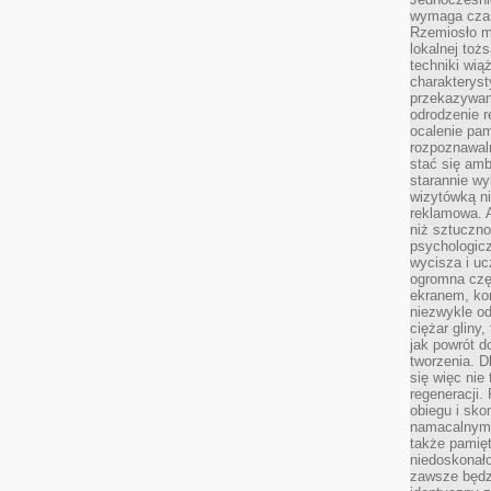
wymaga czasu
Rzemiosło m
lokalnej toż
techniki wiąż
charakteryst
przekazywan
odrodzenie 
ocalenie pam
rozpoznawaln
stać się am
starannie w
wizytówką n
reklamowa. 
niż sztuczn
psychologicz
wycisza i uc
ogromna czę
ekranem, ko
niezwykle o
ciężar gliny
jak powrót d
tworzenia. D
się więc nie
regeneracji.
obiegu i sk
namacalnym 
także pamię
niedoskonało
zawsze będz