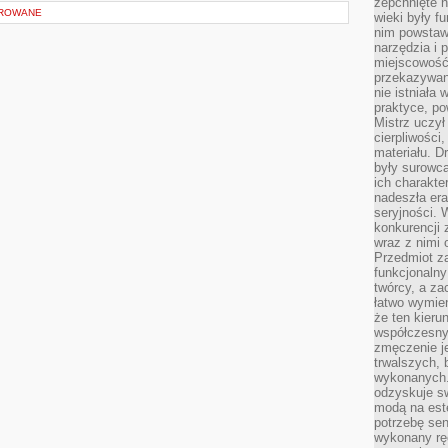
zepchnięte 
OROWANE
wieki były f
nim powstawa
narzędzia i 
miejscowość 
przekazywan
nie istniała
praktyce, po
Mistrz uczył 
cierpliwości
materiału. D
były surowc
ich charakte
nadeszła era
seryjności. 
konkurencji 
wraz z nimi 
Przedmiot z
funkcjonalny
twórcy, a za
łatwo wymie
że ten kieru
współczesny 
zmęczenie j
trwalszych, 
wykonanych.
odzyskuje sw
modą na est
potrzebę se
wykonany ręc