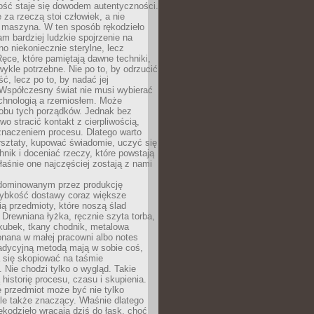
ość staje się dowodem autentyczności.
 za rzeczą stoi człowiek, a nie
maszyna. W ten sposób rękodzieło
m bardziej ludzkie spojrzenie na
no niekoniecznie sterylne, lecz
ęce, które pamiętają dawne techniki,
wykle potrzebne. Nie po to, by odrzucić
, lecz po to, by nadać jej
Współczesny świat nie musi wybierać
chnologią a rzemiosłem. Może
 obu tych porządków. Jednak bez
wo stracić kontakt z cierpliwością,
 znaczeniem procesu. Dlatego warto
rsztaty, kupować świadomie, uczyć się
nik i doceniać rzeczy, które powstają
właśnie one najczęściej zostają z nami
dominowanym przez produkcję
ybkość dostawy coraz większe
ią przedmioty, które noszą ślad
. Drewniana łyżka, ręcznie szyta torba,
kubek, tkany chodnik, metalowa
nana w małej pracowni albo notes
radycyjną metodą mają w sobie coś,
 się skopiować na taśmie
. Nie chodzi tylko o wygląd. Takie
 historię procesu, czasu i skupienia.
 przedmiot może być nie tylko
le także znaczący. Właśnie dlatego
rękodzieło wracają dziś do łask, choć