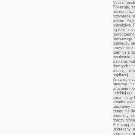
Niedoskonał
Pokazuje, że
bezosobowa 
przywraca na
piękno. Pięk
prawdziwe. R
są dziś niez
nowoczesność
równowagę. 
pomiędzy te
korzystać z
rzemiosła łat
trwałością i
wspierać wa
dawnych tech
wolniej. To 
najdłużej.
W świecie z
masową i sz
wrażenie rob
ludzkiej ręki
ceramiczny 
klamka wyko
oprawiony t
czego nie da
produkcyjnej
rzeczy niosą
Pokazują, że
użyteczny, a
rzemiosło i 