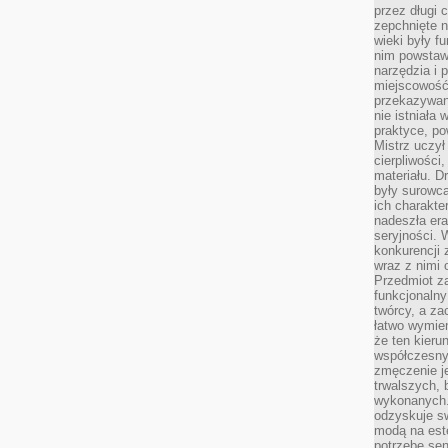
przez długi 
zepchnięte 
wieki były f
nim powstawa
narzędzia i 
miejscowość 
przekazywan
nie istniała
praktyce, po
Mistrz uczył 
cierpliwości
materiału. D
były surowc
ich charakte
nadeszła era
seryjności. 
konkurencji 
wraz z nimi 
Przedmiot z
funkcjonalny
twórcy, a za
łatwo wymie
że ten kieru
współczesny 
zmęczenie j
trwalszych, 
wykonanych.
odzyskuje sw
modą na est
potrzebę se