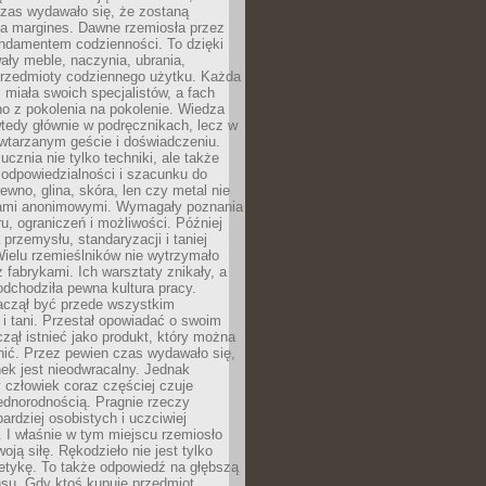
czas wydawało się, że zostaną
na margines. Dawne rzemiosła przez
undamentem codzienności. To dzięki
ły meble, naczynia, ubrania,
przedmioty codziennego użytku. Każda
miała swoich specjalistów, a fach
o z pokolenia na pokolenie. Wiedza
 wtedy głównie w podręcznikach, lecz w
wtarzanym geście i doświadczeniu.
ucznia nie tylko techniki, ale także
, odpowiedzialności i szacunku do
rewno, glina, skóra, len czy metal nie
ami anonimowymi. Wymagały poznania
ru, ograniczeń i możliwości. Później
 przemysłu, standaryzacji i taniej
Wielu rzemieślników nie wytrzymało
z fabrykami. Ich warsztaty znikały, a
odchodziła pewna kultura pracy.
aczął być przede wszystkim
 i tani. Przestał opowiadać o swoim
czął istnieć jako produkt, który można
nić. Przez pewien czas wydawało się,
nek jest nieodwracalny. Jednak
człowiek coraz częściej czuje
ednorodnością. Pragnie rzeczy
bardziej osobistych i uczciwiej
 I właśnie w tym miejscu rzemiosło
oją siłę. Rękodzieło nie jest tylko
etykę. To także odpowiedź na głębszą
nsu. Gdy ktoś kupuje przedmiot