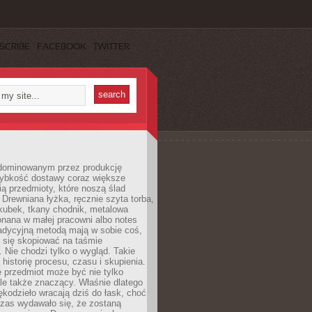
SCRIBE
FACEBOOK
TWITTER
dominowanym przez produkcję
ybkość dostawy coraz większe
ią przedmioty, które noszą ślad
. Drewniana łyżka, ręcznie szyta torba,
kubek, tkany chodnik, metalowa
nana w małej pracowni albo notes
radycyjną metodą mają w sobie coś,
 się skopiować na taśmie
. Nie chodzi tylko o wygląd. Takie
 historię procesu, czasu i skupienia.
 przedmiot może być nie tylko
le także znaczący. Właśnie dlatego
rękodzieło wracają dziś do łask, choć
czas wydawało się, że zostaną