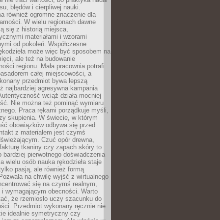
, błędów i cierpliwej nauki.
a również ogromne znaczenie dla
samości. W wielu regionach dawne
ą się z historią miejsca,
ycznymi materiałami i wzorami
ymi od pokoleń. Współczesne
rękodzieła może więc być sposobem na
ięci, ale też na budowanie
ości regionu. Mała pracownia potrafi
basadorem całej miejscowości, a
ykonany przedmiot bywa lepszą
iż najbardziej agresywna kampania
Autentyczność wciąż działa mocniej
ość. Nie można też pominąć wymiaru
nego. Praca rękami porządkuje myśli,
zy skupienia. W świecie, w którym
ść obowiązków odbywa się przed
ntakt z materiałem jest czymś
dświeżającym. Czuć opór drewna,
, fakturę tkaniny czy zapach skóry to
o bardziej pierwotnego doświadczenia
la wielu osób nauka rękodzieła staje
 tylko pasją, ale również formą
 Pozwala na chwilę wyjść z wirtualnego
oncentrować się na czymś realnym,
i wymagającym obecności. Warto
tać, że rzemiosło uczy szacunku do
ści. Przedmiot wykonany ręcznie nie
ie idealnie symetryczny czy