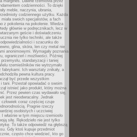
na margines. Dawne rzemiosła przez
undamentem codzienności. To dzięki
ły meble, naczynia, ubrania,
przedmioty codziennego użytku. Każda
miała swoich specjalistów, a fach
o z pokolenia na pokolenie. Wiedza
 wtedy głównie w podręcznikach, lecz w
wtarzanym geście i doświadczeniu.
ucznia nie tylko techniki, ale także
, odpowiedzialności i szacunku do
rewno, glina, skóra, len czy metal nie
ami anonimowymi. Wymagały poznania
ru, ograniczeń i możliwości. Później
 przemysłu, standaryzacji i taniej
Wielu rzemieślników nie wytrzymało
z fabrykami. Ich warsztaty znikały, a
odchodziła pewna kultura pracy.
aczął być przede wszystkim
 i tani. Przestał opowiadać o swoim
czął istnieć jako produkt, który można
nić. Przez pewien czas wydawało się,
nek jest nieodwracalny. Jednak
człowiek coraz częściej czuje
ednorodnością. Pragnie rzeczy
bardziej osobistych i uczciwiej
 I właśnie w tym miejscu rzemiosło
oją siłę. Rękodzieło nie jest tylko
etykę. To także odpowiedź na głębszą
nsu. Gdy ktoś kupuje przedmiot
znie, często chce wiedzieć, kto go