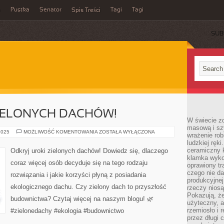
a
Pustka
Senator
Tagi
Tagi
Spis Treści
SUB
ZIELONYCH DACHÓW!
W świecie z
masową i sz
ODKRYJ
2025
MOŻLIWOŚĆ KOMENTOWANIA
ZOSTAŁA WYŁĄCZONA
wrażenie rob
UROKI
ludzkiej ręki
ZIELONYCH
DACHÓW!
ceramiczny 
Odkryj uroki zielonych dachów! Dowiedz się, dlaczego
klamka wyko
coraz więcej osób decyduje się na tego rodzaju
oprawiony t
czego nie da
rozwiązania i jakie korzyści płyną z posiadania
produkcyjnej
ekologicznego dachu. Czy zielony dach to przyszłość
rzeczy niosą
Pokazują, że
budownictwa? Czytaj więcej na naszym blogu! 🌿
użyteczny, a
rzemiosło i 
#zielonedachy #ekologia #budownictwo
przez długi 