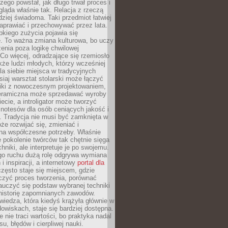
czego powstał, jak długo trwał proces i
ląda właśnie tak. Relacja z rzeczą
rdziej świadoma. Taki przedmiot łatwiej
aprawiać i przechowywać przez lata.
kiego zużycia pojawia się
e. To ważna zmiana kulturowa, bo uczy
enia poza logikę chwilowej
Co więcej, odradzające się rzemiosło
kże ludzi młodych, którzy wcześniej
 dla siebie miejsca w tradycyjnych
siaj warsztat stolarski może łączyć
iki z nowoczesnym projektowaniem,
eramiczna może sprzedawać wyroby
ecie, a introligator może tworzyć
e notesów dla osób ceniących jakość i
. Tradycja nie musi być zamknięta w
e rozwijać się, zmieniać i
na współczesne potrzeby. Właśnie
 pokolenie twórców tak chętnie sięga
hniki, ale interpretuje je po swojemu.
go ruchu dużą rolę odgrywa wymiana
i inspiracji, a internetowy
portal dla
zęsto staje się miejscem, gdzie
zyć proces tworzenia, porównać
auczyć się podstaw wybranej techniki
 historię zapomnianych zawodów.
wiedza, która kiedyś krążyła głównie w
owiskach, staje się bardziej dostępna.
 nie traci wartości, bo praktyka nadal
, błędów i cierpliwej nauki.