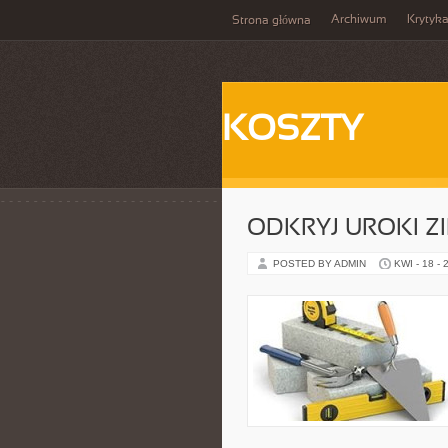
Archiwum
Krytyk
Strona główna
KOSZTY
ODKRYJ UROKI 
POSTED BY ADMIN
KWI - 18 - 