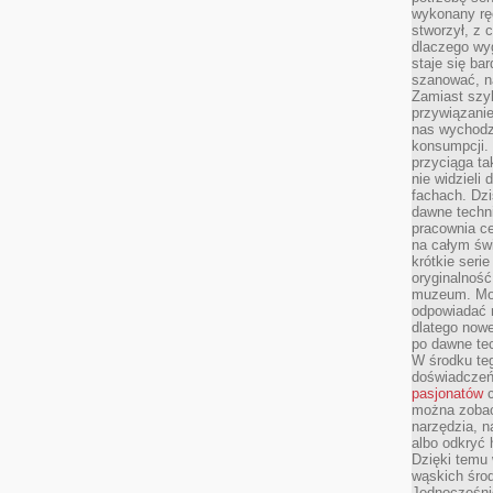
wykonany ręc
stworzył, z 
dlaczego wyg
staje się ba
szanować, n
Zamiast szyb
przywiązani
nas wychodz
konsumpcji. 
przyciąga ta
nie widzieli
fachach. Dzi
dawne techn
pracownia c
na całym świ
krótkie seri
oryginalność
muzeum. Moż
odpowiadać 
dlatego nowe
po dawne tec
W środku te
doświadczeń 
pasjonatów
c
można zobac
narzędzia, n
albo odkryć
Dzięki temu 
wąskich środ
Jednocześnie