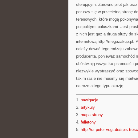
sterującym. Zarówno pilot jak ora
poruszy się w przeciętną stronę d
terenowych, które mogą pokonywa
pospolitymi paluszkami. Jest pros
z nich jest gaz a druga służy do 
internetową http://megazakup.pl. 
należy dawać tego rodzaju zabawek
producenta, ponieważ samochód ni
ubóstwiają wszystko przenosić i p
niezwykle wystraszyć oraz spowod
takim razie nie musimy się martwi
na rozmaitego typu okazję.
1.
nawigacja
2.
artykuly
3.
mapa strony
4.
felietony
5.
http://dr-peter-vogt.de/spis-tresc