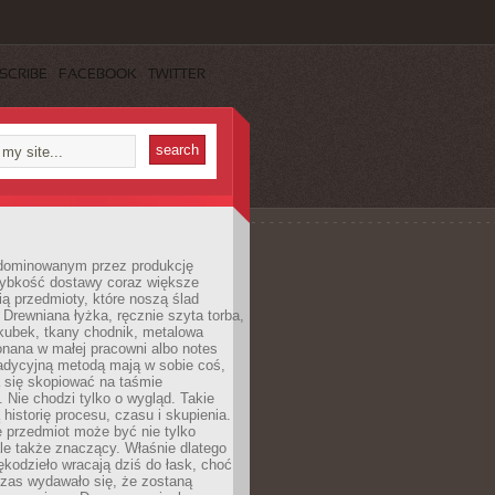
SCRIBE
FACEBOOK
TWITTER
dominowanym przez produkcję
ybkość dostawy coraz większe
ią przedmioty, które noszą ślad
. Drewniana łyżka, ręcznie szyta torba,
kubek, tkany chodnik, metalowa
nana w małej pracowni albo notes
radycyjną metodą mają w sobie coś,
 się skopiować na taśmie
. Nie chodzi tylko o wygląd. Takie
 historię procesu, czasu i skupienia.
 przedmiot może być nie tylko
le także znaczący. Właśnie dlatego
rękodzieło wracają dziś do łask, choć
czas wydawało się, że zostaną