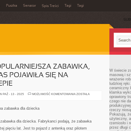
a
Pustka
Senator
Tagi
Tagi
Spis Treści
SUB
OPULARNIEJSZA ZABAWKA,
W świecie z
S POJAWIŁA SIĘ NA
masową i sz
wrażenie rob
PIE
ludzkiej ręki
ceramiczny 
klamka wyko
BĘDZIE
 PAŹ - 13 - 2025
MOŻLIWOŚĆ KOMENTOWANIA
ZOSTAŁA
oprawiony t
TO
NAJPOPULARNIEJSZA
czego nie da
ZABAWKA,
produkcyjnej
JAKA
tna zabawka dla dziecka
rzeczy niosą
DOTYCHCZAS
POJAWIŁA
Pokazują, że
SIĘ
użyteczny, a
NA
a zabawka dla dziecka. Fabrykanci podają, że zabawka
rzemiosło i 
PÓŁKACH
W
przez długi 
ej pięciu lat. Jest to pojazd z antenką oraz pilotem
SKLEPIE