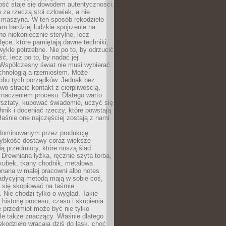
ość staje się dowodem autentyczności.
 za rzeczą stoi człowiek, a nie
maszyna. W ten sposób rękodzieło
m bardziej ludzkie spojrzenie na
no niekoniecznie sterylne, lecz
ęce, które pamiętają dawne techniki,
wykle potrzebne. Nie po to, by odrzucić
, lecz po to, by nadać jej
Współczesny świat nie musi wybierać
chnologią a rzemiosłem. Może
 obu tych porządków. Jednak bez
wo stracić kontakt z cierpliwością,
 znaczeniem procesu. Dlatego warto
rsztaty, kupować świadomie, uczyć się
nik i doceniać rzeczy, które powstają
właśnie one najczęściej zostają z nami
dominowanym przez produkcję
ybkość dostawy coraz większe
ią przedmioty, które noszą ślad
. Drewniana łyżka, ręcznie szyta torba,
kubek, tkany chodnik, metalowa
nana w małej pracowni albo notes
radycyjną metodą mają w sobie coś,
 się skopiować na taśmie
. Nie chodzi tylko o wygląd. Takie
 historię procesu, czasu i skupienia.
 przedmiot może być nie tylko
le także znaczący. Właśnie dlatego
rękodzieło wracają dziś do łask, choć