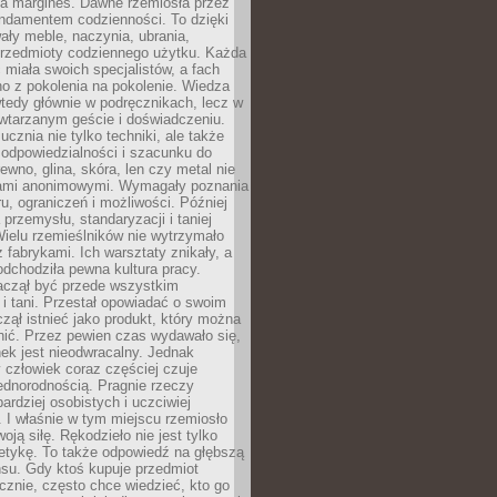
na margines. Dawne rzemiosła przez
undamentem codzienności. To dzięki
ły meble, naczynia, ubrania,
przedmioty codziennego użytku. Każda
miała swoich specjalistów, a fach
o z pokolenia na pokolenie. Wiedza
 wtedy głównie w podręcznikach, lecz w
wtarzanym geście i doświadczeniu.
ucznia nie tylko techniki, ale także
, odpowiedzialności i szacunku do
rewno, glina, skóra, len czy metal nie
ami anonimowymi. Wymagały poznania
ru, ograniczeń i możliwości. Później
 przemysłu, standaryzacji i taniej
Wielu rzemieślników nie wytrzymało
z fabrykami. Ich warsztaty znikały, a
odchodziła pewna kultura pracy.
aczął być przede wszystkim
 i tani. Przestał opowiadać o swoim
czął istnieć jako produkt, który można
nić. Przez pewien czas wydawało się,
nek jest nieodwracalny. Jednak
człowiek coraz częściej czuje
ednorodnością. Pragnie rzeczy
bardziej osobistych i uczciwiej
 I właśnie w tym miejscu rzemiosło
oją siłę. Rękodzieło nie jest tylko
etykę. To także odpowiedź na głębszą
nsu. Gdy ktoś kupuje przedmiot
znie, często chce wiedzieć, kto go