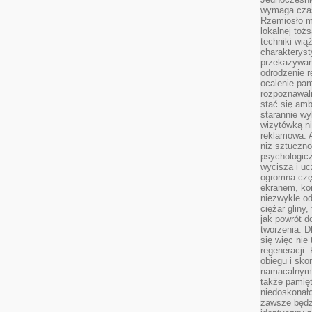
wymaga czasu
Rzemiosło m
lokalnej toż
techniki wiąż
charakteryst
przekazywan
odrodzenie 
ocalenie pam
rozpoznawaln
stać się am
starannie w
wizytówką n
reklamowa. 
niż sztuczn
psychologicz
wycisza i uc
ogromna czę
ekranem, ko
niezwykle o
ciężar gliny
jak powrót d
tworzenia. D
się więc nie
regeneracji.
obiegu i sk
namacalnym 
także pamię
niedoskonało
zawsze będz