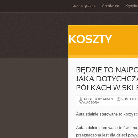
Archiwum
Krytyk
Strona główna
KOSZTY
BĘDZIE TO NAJP
JAKA DOTYCHCZA
PÓŁKACH W SKLE
POSTED BY ADMIN
POSTED ON
WYŁĄCZONA
Auta zdalnie sterowane to korzys
Auta zdalnie sterowane to świetn
przeznaczona jest dla dzieci powyż