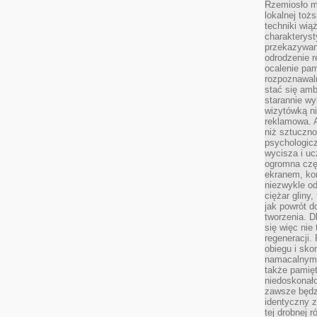
Rzemiosło m
lokalnej toż
techniki wiąż
charakteryst
przekazywan
odrodzenie 
ocalenie pam
rozpoznawaln
stać się am
starannie w
wizytówką n
reklamowa. 
niż sztuczn
psychologicz
wycisza i uc
ogromna czę
ekranem, ko
niezwykle o
ciężar gliny
jak powrót d
tworzenia. D
się więc nie
regeneracji.
obiegu i sk
namacalnym 
także pamię
niedoskonało
zawsze będz
identyczny 
tej drobnej r