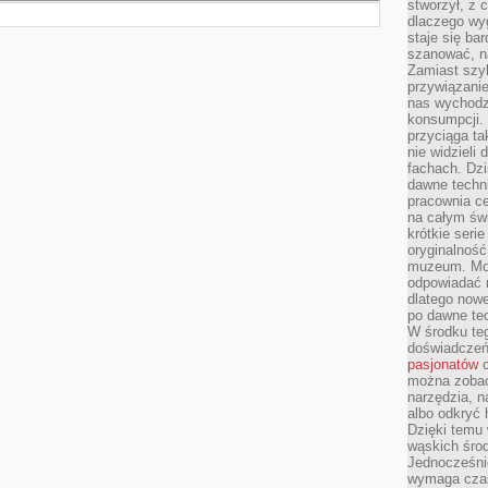
stworzył, z 
dlaczego wyg
staje się ba
szanować, n
Zamiast szyb
przywiązani
nas wychodz
konsumpcji. 
przyciąga ta
nie widzieli
fachach. Dzi
dawne techn
pracownia c
na całym świ
krótkie seri
oryginalność
muzeum. Moż
odpowiadać 
dlatego nowe
po dawne tec
W środku te
doświadczeń 
pasjonatów
c
można zobac
narzędzia, n
albo odkryć
Dzięki temu 
wąskich środ
Jednocześnie
wymaga czasu