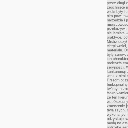
przez długi 
zepchnięte 
wieki były f
nim powstawa
narzędzia i 
miejscowość 
przekazywan
nie istniała
praktyce, po
Mistrz uczył 
cierpliwości
materiału. D
były surowc
ich charakte
nadeszła era
seryjności. 
konkurencji 
wraz z nimi 
Przedmiot z
funkcjonalny
twórcy, a za
łatwo wymie
że ten kieru
współczesny 
zmęczenie j
trwalszych, 
wykonanych.
odzyskuje sw
modą na est
potrzebę se