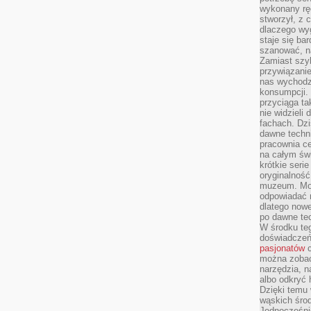
wykonany ręc
stworzył, z 
dlaczego wyg
staje się ba
szanować, n
Zamiast szyb
przywiązani
nas wychodz
konsumpcji. 
przyciąga ta
nie widzieli
fachach. Dzi
dawne techn
pracownia c
na całym świ
krótkie seri
oryginalność
muzeum. Moż
odpowiadać 
dlatego nowe
po dawne tec
W środku te
doświadczeń 
pasjonatów
c
można zobac
narzędzia, n
albo odkryć
Dzięki temu 
wąskich środ
Jednocześnie