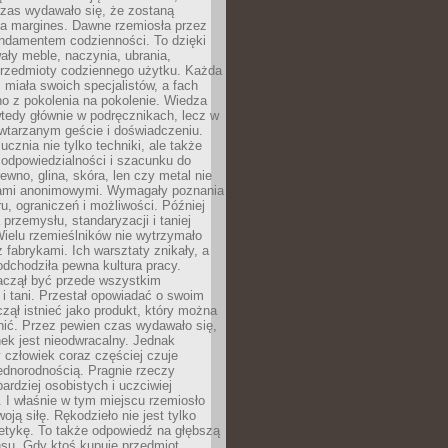
czas wydawało się, że zostaną
na margines. Dawne rzemiosła przez
undamentem codzienności. To dzięki
ły meble, naczynia, ubrania,
przedmioty codziennego użytku. Każda
miała swoich specjalistów, a fach
o z pokolenia na pokolenie. Wiedza
 wtedy głównie w podręcznikach, lecz w
wtarzanym geście i doświadczeniu.
ucznia nie tylko techniki, ale także
, odpowiedzialności i szacunku do
rewno, glina, skóra, len czy metal nie
ami anonimowymi. Wymagały poznania
ru, ograniczeń i możliwości. Później
 przemysłu, standaryzacji i taniej
Wielu rzemieślników nie wytrzymało
z fabrykami. Ich warsztaty znikały, a
odchodziła pewna kultura pracy.
aczął być przede wszystkim
 i tani. Przestał opowiadać o swoim
czął istnieć jako produkt, który można
nić. Przez pewien czas wydawało się,
nek jest nieodwracalny. Jednak
człowiek coraz częściej czuje
ednorodnością. Pragnie rzeczy
bardziej osobistych i uczciwiej
 I właśnie w tym miejscu rzemiosło
oją siłę. Rękodzieło nie jest tylko
etykę. To także odpowiedź na głębszą
nsu. Gdy ktoś kupuje przedmiot