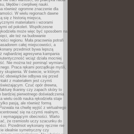
, błędów i cierpliwej nauki.
a również ogromne znaczenie dla
samości. W wielu regionach dawne
ą się z historią miejsca,
ycznymi materiałami i wzorami
ymi od pokoleń. Współczesne
rękodzieła może więc być sposobem na
ięci, ale też na budowanie
ości regionu. Mała pracownia potrafi
basadorem całej miejscowości, a
ykonany przedmiot bywa lepszą
iż najbardziej agresywna kampania
Autentyczność wciąż działa mocniej
ość. Nie można też pominąć wymiaru
nego. Praca rękami porządkuje myśli,
zy skupienia. W świecie, w którym
ść obowiązków odbywa się przed
ntakt z materiałem jest czymś
dświeżającym. Czuć opór drewna,
, fakturę tkaniny czy zapach skóry to
o bardziej pierwotnego doświadczenia
la wielu osób nauka rękodzieła staje
 tylko pasją, ale również formą
 Pozwala na chwilę wyjść z wirtualnego
oncentrować się na czymś realnym,
i wymagającym obecności. Warto
tać, że rzemiosło uczy szacunku do
ści. Przedmiot wykonany ręcznie nie
ie idealnie symetryczny czy