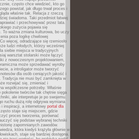
znie, często chce wiedzieć, kto go
czego powstał, jak długo trwał proces i
ląda właśnie tak. Relacja z rzeczą
rdziej świadoma. Taki przedmiot łatwiej
aprawiać i przechowywać przez lata.
kiego zużycia pojawia się
e. To ważna zmiana kulturowa, bo uczy
enia poza logikę chwilowej
Co więcej, odradzające się rzemiosło
kże ludzi młodych, którzy wcześniej
 dla siebie miejsca w tradycyjnych
siaj warsztat stolarski może łączyć
iki z nowoczesnym projektowaniem,
eramiczna może sprzedawać wyroby
ecie, a introligator może tworzyć
e notesów dla osób ceniących jakość i
. Tradycja nie musi być zamknięta w
e rozwijać się, zmieniać i
na współczesne potrzeby. Właśnie
 pokolenie twórców tak chętnie sięga
hniki, ale interpretuje je po swojemu.
go ruchu dużą rolę odgrywa wymiana
i inspiracji, a internetowy
portal dla
zęsto staje się miejscem, gdzie
zyć proces tworzenia, porównać
auczyć się podstaw wybranej techniki
 historię zapomnianych zawodów.
wiedza, która kiedyś krążyła głównie w
owiskach, staje się bardziej dostępna.
 nie traci wartości, bo praktyka nadal