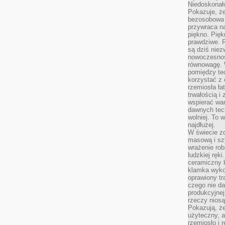
Niedoskonał
Pokazuje, że
bezosobowa 
przywraca na
piękno. Pięk
prawdziwe. R
są dziś niez
nowoczesność
równowagę. 
pomiędzy te
korzystać z
rzemiosła łat
trwałością i
wspierać wa
dawnych tech
wolniej. To 
najdłużej.
W świecie z
masową i sz
wrażenie rob
ludzkiej ręki
ceramiczny 
klamka wyko
oprawiony t
czego nie da
produkcyjnej
rzeczy niosą
Pokazują, że
użyteczny, a
rzemiosło i 