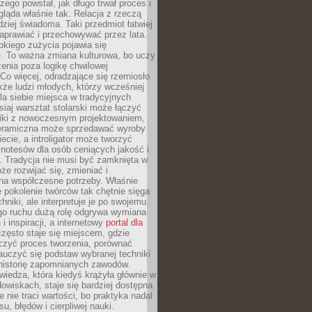
czego powstał, jak długo trwał proces i
ląda właśnie tak. Relacja z rzeczą
rdziej świadoma. Taki przedmiot łatwiej
aprawiać i przechowywać przez lata.
kiego zużycia pojawia się
e. To ważna zmiana kulturowa, bo uczy
enia poza logikę chwilowej
Co więcej, odradzające się rzemiosło
kże ludzi młodych, którzy wcześniej
 dla siebie miejsca w tradycyjnych
siaj warsztat stolarski może łączyć
iki z nowoczesnym projektowaniem,
eramiczna może sprzedawać wyroby
ecie, a introligator może tworzyć
e notesów dla osób ceniących jakość i
. Tradycja nie musi być zamknięta w
e rozwijać się, zmieniać i
na współczesne potrzeby. Właśnie
 pokolenie twórców tak chętnie sięga
hniki, ale interpretuje je po swojemu.
go ruchu dużą rolę odgrywa wymiana
i inspiracji, a internetowy
portal dla
zęsto staje się miejscem, gdzie
zyć proces tworzenia, porównać
auczyć się podstaw wybranej techniki
 historię zapomnianych zawodów.
wiedza, która kiedyś krążyła głównie w
owiskach, staje się bardziej dostępna.
 nie traci wartości, bo praktyka nadal
, błędów i cierpliwej nauki.