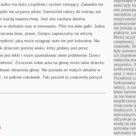
zepchnięte 
z autko ma dużo czujników i system sterujący. Zabawka nie
wieki były f
nim powstawa
opóki nie użyjemy pilota. Samochód należy do rodzaju aut
narzędzia i 
ć każdą nawierzchnię. Jest ono zasilane dwoma
miejscowość 
przekazywan
te w obsłudze oraz w sterowaniu. Pilot ma dwie gałki. Jedna
nie istniała
praktyce, po
skręcania lewo, prawo. Gorąco zapraszamy na witrynę
Mistrz uczył 
Prędkość jaką może osiągnąć auto nie jest kolosalna. Nie
cierpliwości
materiału. D
 dzieciom poniżej wieku, który podany jest przez
były surowc
e jest lekki i może spowodować wiele problemów. Dzieci
ich charakte
nadeszła era
odnosić. Zrzucenie sobie auta na głowę może takie dziecko
seryjności. 
konkurencji 
ować obrażenia głowy. Nie posiada on małych detalów w
wraz z nimi 
ć, że połknie cokolwiek. Taki prezent to znakomity pomysł
Przedmiot z
funkcjonalny
twórcy, a za
łatwo wymie
że ten kieru
współczesny 
zmęczenie j
trwalszych, 
wykonanych.
odzyskuje sw
modą na est
i
potrzebę se
wykonany ręc