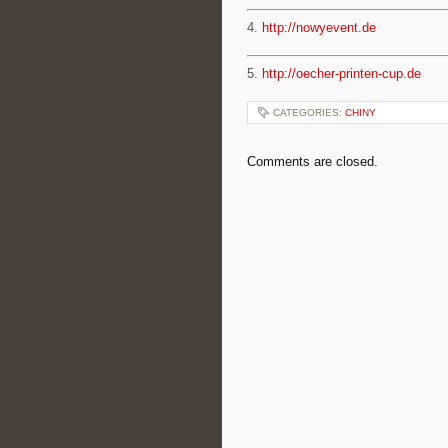
4.
http://nowyevent.de
5.
http://oecher-printen-cup.de
CATEGORIES:
CHINY
Comments are closed.