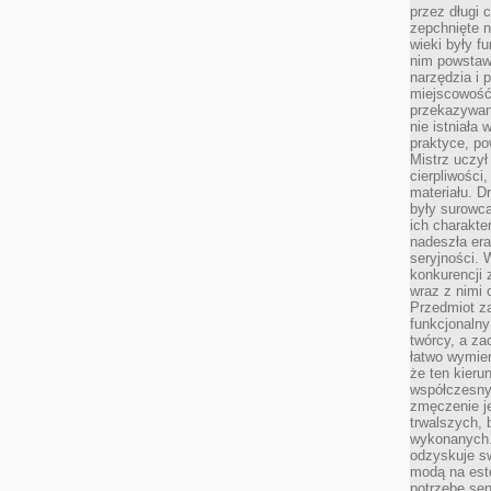
przez długi 
zepchnięte 
wieki były f
nim powstawa
narzędzia i 
miejscowość 
przekazywan
nie istniała
praktyce, po
Mistrz uczył 
cierpliwości
materiału. D
były surowc
ich charakte
nadeszła era
seryjności. 
konkurencji 
wraz z nimi 
Przedmiot z
funkcjonalny
twórcy, a za
łatwo wymie
że ten kieru
współczesny 
zmęczenie j
trwalszych, 
wykonanych.
odzyskuje sw
modą na est
potrzebę se