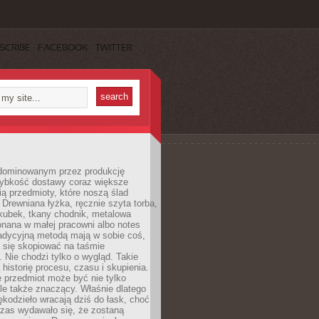
SCRIBE
FACEBOOK
TWITTER
dominowanym przez produkcję
ybkość dostawy coraz większe
ią przedmioty, które noszą ślad
. Drewniana łyżka, ręcznie szyta torba,
kubek, tkany chodnik, metalowa
nana w małej pracowni albo notes
radycyjną metodą mają w sobie coś,
 się skopiować na taśmie
. Nie chodzi tylko o wygląd. Takie
 historię procesu, czasu i skupienia.
 przedmiot może być nie tylko
le także znaczący. Właśnie dlatego
rękodzieło wracają dziś do łask, choć
czas wydawało się, że zostaną