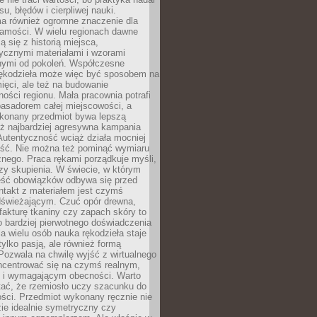
, błędów i cierpliwej nauki.
a również ogromne znaczenie dla
samości. W wielu regionach dawne
ą się z historią miejsca,
ycznymi materiałami i wzorami
ymi od pokoleń. Współczesne
rękodzieła może więc być sposobem na
ięci, ale też na budowanie
ości regionu. Mała pracownia potrafi
basadorem całej miejscowości, a
ykonany przedmiot bywa lepszą
iż najbardziej agresywna kampania
Autentyczność wciąż działa mocniej
ość. Nie można też pominąć wymiaru
nego. Praca rękami porządkuje myśli,
zy skupienia. W świecie, w którym
ść obowiązków odbywa się przed
ntakt z materiałem jest czymś
dświeżającym. Czuć opór drewna,
, fakturę tkaniny czy zapach skóry to
o bardziej pierwotnego doświadczenia
la wielu osób nauka rękodzieła staje
 tylko pasją, ale również formą
 Pozwala na chwilę wyjść z wirtualnego
oncentrować się na czymś realnym,
i wymagającym obecności. Warto
tać, że rzemiosło uczy szacunku do
ści. Przedmiot wykonany ręcznie nie
ie idealnie symetryczny czy