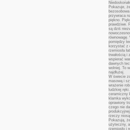
Niedoskonał
Pokazuje, że
bezosobowa 
przywraca na
piękno. Pięk
prawdziwe. R
są dziś niez
nowoczesność
równowagę. 
pomiędzy te
korzystać z
rzemiosła łat
trwałością i
wspierać wa
dawnych tech
wolniej. To 
najdłużej.
W świecie z
masową i sz
wrażenie rob
ludzkiej ręki
ceramiczny 
klamka wyko
oprawiony t
czego nie da
produkcyjnej
rzeczy niosą
Pokazują, że
użyteczny, a
rzemiosło i 