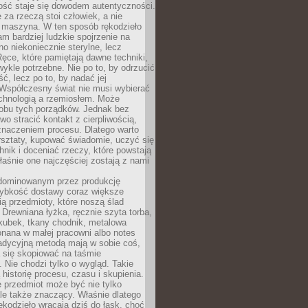
ość staje się dowodem autentyczności.
 za rzeczą stoi człowiek, a nie
maszyna. W ten sposób rękodzieło
m bardziej ludzkie spojrzenie na
no niekoniecznie sterylne, lecz
ęce, które pamiętają dawne techniki,
wykle potrzebne. Nie po to, by odrzucić
, lecz po to, by nadać jej
Współczesny świat nie musi wybierać
chnologią a rzemiosłem. Może
 obu tych porządków. Jednak bez
wo stracić kontakt z cierpliwością,
 znaczeniem procesu. Dlatego warto
rsztaty, kupować świadomie, uczyć się
nik i doceniać rzeczy, które powstają
właśnie one najczęściej zostają z nami
dominowanym przez produkcję
ybkość dostawy coraz większe
ią przedmioty, które noszą ślad
. Drewniana łyżka, ręcznie szyta torba,
kubek, tkany chodnik, metalowa
nana w małej pracowni albo notes
radycyjną metodą mają w sobie coś,
 się skopiować na taśmie
. Nie chodzi tylko o wygląd. Takie
 historię procesu, czasu i skupienia.
 przedmiot może być nie tylko
le także znaczący. Właśnie dlatego
rękodzieło wracają dziś do łask, choć