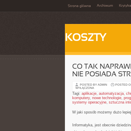
Archiwum
Krytyk
Strona główna
KOSZTY
CO TAK NAPRAWD
NIE POSIADA ST
POSTED BY ADMIN
POSTED ON
WYŁĄCZONA
Tagi:
aplikacje
,
automatyzacja
,
ch
komputery
,
nowe technologie
,
pro
systemy operacyjne
,
sztuczna inte
W jaki sposób możemy dużo lepiej 
Informatyka, jest obecnie dziedzin