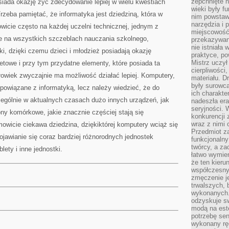
zepchnięte 
siada okazję żyć zdecydowanie lepiej w wielu kwestiach
wieki były f
zeba pamiętać, że informatyka jest dziedziną, która w
nim powstawa
narzędzia i 
wicie często na każdej uczelni technicznej, jednym z
miejscowość 
że na wszystkich szczeblach nauczania szkolnego,
przekazywan
nie istniała
ki, dzięki czemu dzieci i młodzież posiadają okazję
praktyce, po
Mistrz uczył 
ytetowe i przy tym przydatne elementy, które posiada ta
cierpliwości
złowiek zwyczajnie ma możliwość działać lepiej. Komputery,
materiału. D
były surowc
powiązane z informatyką, lecz należy wiedzieć, że do
ich charakte
zególnie w aktualnych czasach dużo innych urządzeń, jak
nadeszła era
seryjności. 
ony komórkowe, jakie znacznie częściej stają się
konkurencji 
wraz z nimi 
owicie ciekawa dziedzina, dziękiktórej komputery wciąż się
Przedmiot z
ojawianie się coraz bardziej różnorodnych jednostek
funkcjonalny
twórcy, a za
lety i inne jednostki.
łatwo wymie
że ten kieru
współczesny 
zmęczenie j
trwalszych, 
wykonanych.
odzyskuje sw
modą na est
potrzebę se
wykonany ręc