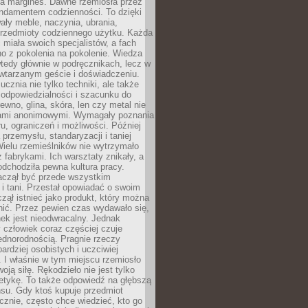
na margines. Dawne rzemiosła przez
undamentem codzienności. To dzięki
ły meble, naczynia, ubrania,
przedmioty codziennego użytku. Każda
miała swoich specjalistów, a fach
o z pokolenia na pokolenie. Wiedza
 wtedy głównie w podręcznikach, lecz w
wtarzanym geście i doświadczeniu.
ucznia nie tylko techniki, ale także
, odpowiedzialności i szacunku do
rewno, glina, skóra, len czy metal nie
ami anonimowymi. Wymagały poznania
ru, ograniczeń i możliwości. Później
 przemysłu, standaryzacji i taniej
Wielu rzemieślników nie wytrzymało
z fabrykami. Ich warsztaty znikały, a
odchodziła pewna kultura pracy.
aczął być przede wszystkim
 i tani. Przestał opowiadać o swoim
czął istnieć jako produkt, który można
nić. Przez pewien czas wydawało się,
nek jest nieodwracalny. Jednak
człowiek coraz częściej czuje
ednorodnością. Pragnie rzeczy
bardziej osobistych i uczciwiej
 I właśnie w tym miejscu rzemiosło
oją siłę. Rękodzieło nie jest tylko
etykę. To także odpowiedź na głębszą
nsu. Gdy ktoś kupuje przedmiot
znie, często chce wiedzieć, kto go