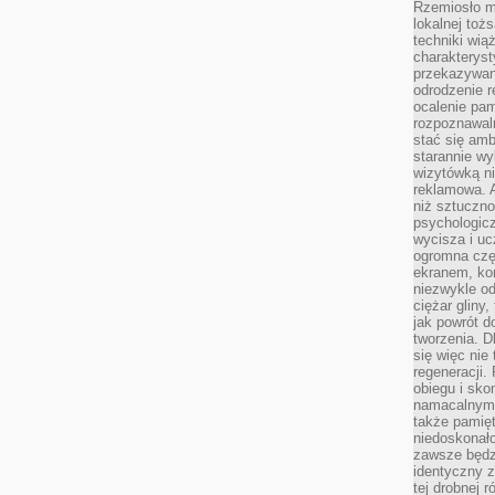
Rzemiosło m
lokalnej toż
techniki wiąż
charakteryst
przekazywan
odrodzenie 
ocalenie pam
rozpoznawaln
stać się am
starannie w
wizytówką n
reklamowa. 
niż sztuczn
psychologicz
wycisza i uc
ogromna czę
ekranem, ko
niezwykle o
ciężar gliny
jak powrót d
tworzenia. D
się więc nie
regeneracji.
obiegu i sk
namacalnym 
także pamię
niedoskonało
zawsze będz
identyczny 
tej drobnej r