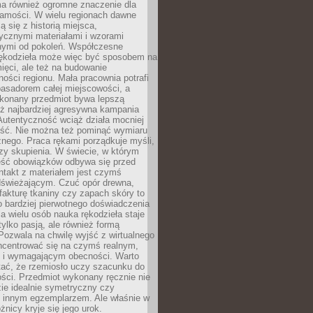
a również ogromne znaczenie dla
samości. W wielu regionach dawne
ą się z historią miejsca,
ycznymi materiałami i wzorami
ymi od pokoleń. Współczesne
rękodzieła może więc być sposobem na
ięci, ale też na budowanie
ości regionu. Mała pracownia potrafi
basadorem całej miejscowości, a
ykonany przedmiot bywa lepszą
iż najbardziej agresywna kampania
Autentyczność wciąż działa mocniej
ość. Nie można też pominąć wymiaru
nego. Praca rękami porządkuje myśli,
zy skupienia. W świecie, w którym
ść obowiązków odbywa się przed
ntakt z materiałem jest czymś
dświeżającym. Czuć opór drewna,
, fakturę tkaniny czy zapach skóry to
o bardziej pierwotnego doświadczenia
la wielu osób nauka rękodzieła staje
 tylko pasją, ale również formą
 Pozwala na chwilę wyjść z wirtualnego
oncentrować się na czymś realnym,
i wymagającym obecności. Warto
tać, że rzemiosło uczy szacunku do
ści. Przedmiot wykonany ręcznie nie
ie idealnie symetryczny czy
z innym egzemplarzem. Ale właśnie w
óżnicy kryje się jego urok.