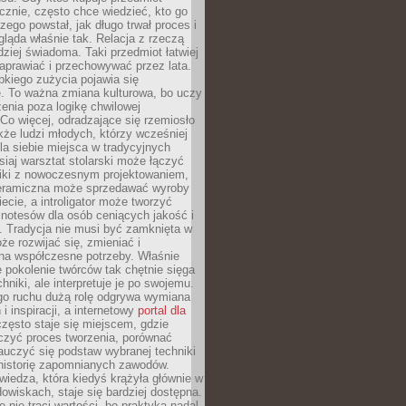
znie, często chce wiedzieć, kto go
czego powstał, jak długo trwał proces i
ląda właśnie tak. Relacja z rzeczą
rdziej świadoma. Taki przedmiot łatwiej
aprawiać i przechowywać przez lata.
kiego zużycia pojawia się
e. To ważna zmiana kulturowa, bo uczy
enia poza logikę chwilowej
Co więcej, odradzające się rzemiosło
kże ludzi młodych, którzy wcześniej
 dla siebie miejsca w tradycyjnych
siaj warsztat stolarski może łączyć
iki z nowoczesnym projektowaniem,
eramiczna może sprzedawać wyroby
ecie, a introligator może tworzyć
e notesów dla osób ceniących jakość i
. Tradycja nie musi być zamknięta w
e rozwijać się, zmieniać i
na współczesne potrzeby. Właśnie
 pokolenie twórców tak chętnie sięga
hniki, ale interpretuje je po swojemu.
go ruchu dużą rolę odgrywa wymiana
i inspiracji, a internetowy
portal dla
zęsto staje się miejscem, gdzie
zyć proces tworzenia, porównać
auczyć się podstaw wybranej techniki
 historię zapomnianych zawodów.
wiedza, która kiedyś krążyła głównie w
owiskach, staje się bardziej dostępna.
 nie traci wartości, bo praktyka nadal