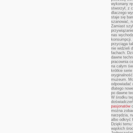
wykonany ręc
stworzył, z 
dlaczego wyg
staje się ba
szanować, n
Zamiast szyb
przywiązani
nas wychodz
konsumpcji. 
przyciąga ta
nie widzieli
fachach. Dzi
dawne techn
pracownia c
na całym świ
krótkie seri
oryginalność
muzeum. Moż
odpowiadać 
dlatego nowe
po dawne tec
W środku te
doświadczeń 
pasjonatów
c
można zobac
narzędzia, n
albo odkryć
Dzięki temu 
wąskich środ
Jednocześnie