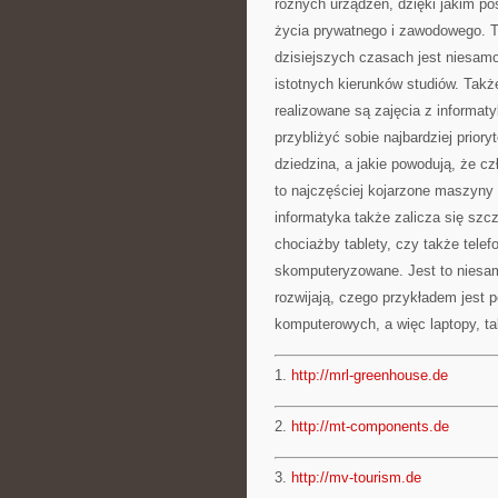
różnych urządzeń, dzięki jakim po
życia prywatnego i zawodowego. Tr
dzisiejszych czasach jest niesamo
istotnych kierunków studiów. Tak
realizowane są zajęcia z informaty
przybliżyć sobie najbardziej prior
dziedzina, a jakie powodują, że c
to najczęściej kojarzone maszyny 
informatyka także zalicza się szc
chociażby tablety, czy także telef
skomputeryzowane. Jest to niesam
rozwijają, czego przykładem jest p
komputerowych, a więc laptopy, tab
1.
http://mrl-greenhouse.de
2.
http://mt-components.de
3.
http://mv-tourism.de