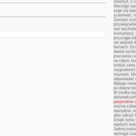
stworzył, z 
dlaczego wyg
staje się ba
szanować, n
Zamiast szyb
przywiązani
nas wychodz
konsumpcji. 
przyciąga ta
nie widzieli
fachach. Dzi
dawne techn
pracownia c
na całym świ
krótkie seri
oryginalność
muzeum. Moż
odpowiadać 
dlatego nowe
po dawne tec
W środku te
doświadczeń 
pasjonatów
c
można zobac
narzędzia, n
albo odkryć
Dzięki temu 
wąskich środ
Jednocześnie
wymaga czasu