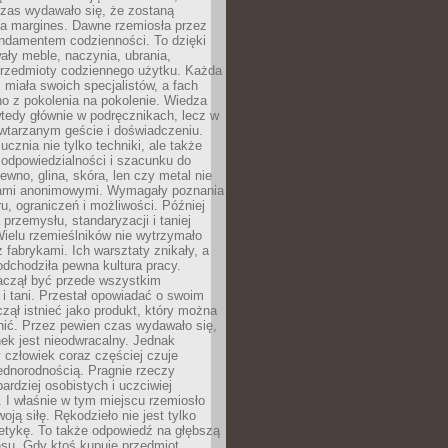
czas wydawało się, że zostaną
na margines. Dawne rzemiosła przez
undamentem codzienności. To dzięki
ły meble, naczynia, ubrania,
przedmioty codziennego użytku. Każda
miała swoich specjalistów, a fach
o z pokolenia na pokolenie. Wiedza
 wtedy głównie w podręcznikach, lecz w
wtarzanym geście i doświadczeniu.
ucznia nie tylko techniki, ale także
, odpowiedzialności i szacunku do
rewno, glina, skóra, len czy metal nie
ami anonimowymi. Wymagały poznania
ru, ograniczeń i możliwości. Później
 przemysłu, standaryzacji i taniej
Wielu rzemieślników nie wytrzymało
z fabrykami. Ich warsztaty znikały, a
odchodziła pewna kultura pracy.
aczął być przede wszystkim
 i tani. Przestał opowiadać o swoim
czął istnieć jako produkt, który można
nić. Przez pewien czas wydawało się,
nek jest nieodwracalny. Jednak
człowiek coraz częściej czuje
ednorodnością. Pragnie rzeczy
bardziej osobistych i uczciwiej
 I właśnie w tym miejscu rzemiosło
oją siłę. Rękodzieło nie jest tylko
etykę. To także odpowiedź na głębszą
nsu. Gdy ktoś kupuje przedmiot