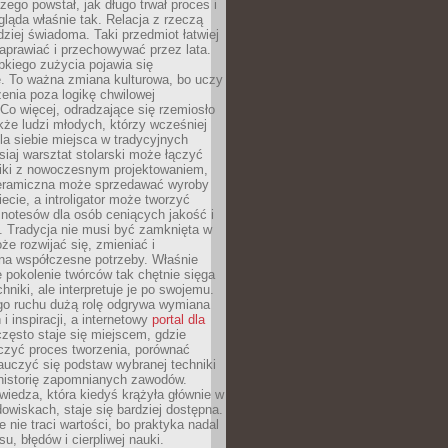
czego powstał, jak długo trwał proces i
ląda właśnie tak. Relacja z rzeczą
rdziej świadoma. Taki przedmiot łatwiej
aprawiać i przechowywać przez lata.
kiego zużycia pojawia się
e. To ważna zmiana kulturowa, bo uczy
enia poza logikę chwilowej
Co więcej, odradzające się rzemiosło
kże ludzi młodych, którzy wcześniej
 dla siebie miejsca w tradycyjnych
siaj warsztat stolarski może łączyć
iki z nowoczesnym projektowaniem,
eramiczna może sprzedawać wyroby
ecie, a introligator może tworzyć
e notesów dla osób ceniących jakość i
. Tradycja nie musi być zamknięta w
e rozwijać się, zmieniać i
na współczesne potrzeby. Właśnie
 pokolenie twórców tak chętnie sięga
hniki, ale interpretuje je po swojemu.
go ruchu dużą rolę odgrywa wymiana
i inspiracji, a internetowy
portal dla
zęsto staje się miejscem, gdzie
zyć proces tworzenia, porównać
auczyć się podstaw wybranej techniki
 historię zapomnianych zawodów.
wiedza, która kiedyś krążyła głównie w
owiskach, staje się bardziej dostępna.
 nie traci wartości, bo praktyka nadal
, błędów i cierpliwej nauki.