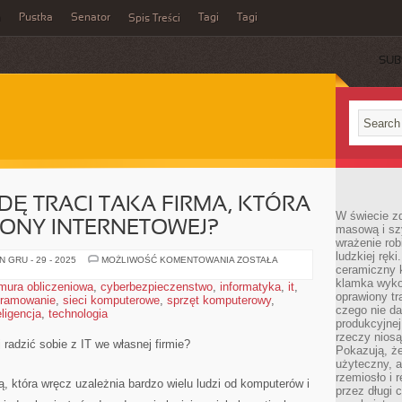
a
Pustka
Senator
Tagi
Tagi
Spis Treści
SUB
Ę TRACI TAKA FIRMA, KTÓRA
W świecie z
RONY INTERNETOWEJ?
masową i sz
wrażenie rob
ludzkiej ręki
CO
 GRU - 29 - 2025
MOŻLIWOŚĆ KOMENTOWANIA
ZOSTAŁA
ceramiczny 
TAK
NAPRAWDĘ
klamka wyko
mura obliczeniowa
,
cyberbezpieczenstwo
,
informatyka
,
it
,
TRACI
oprawiony t
gramowanie
,
sieci komputerowe
,
sprzęt komputerowy
TAKA
,
FIRMA,
czego nie da
ligencja
,
technologia
KTÓRA
produkcyjnej
NIE
rzeczy niosą
POSIADA
radzić sobie z IT we własnej firmie?
STRONY
Pokazują, że
INTERNETOWEJ?
użyteczny, a
rzemiosło i 
ą, która wręcz uzależnia bardzo wielu ludzi od komputerów i
przez długi 