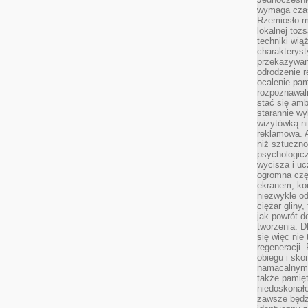
wymaga czasu
Rzemiosło m
lokalnej toż
techniki wiąż
charakteryst
przekazywan
odrodzenie 
ocalenie pam
rozpoznawaln
stać się am
starannie w
wizytówką n
reklamowa. 
niż sztuczn
psychologicz
wycisza i uc
ogromna czę
ekranem, ko
niezwykle o
ciężar gliny
jak powrót d
tworzenia. D
się więc nie
regeneracji.
obiegu i sk
namacalnym 
także pamię
niedoskonało
zawsze będz