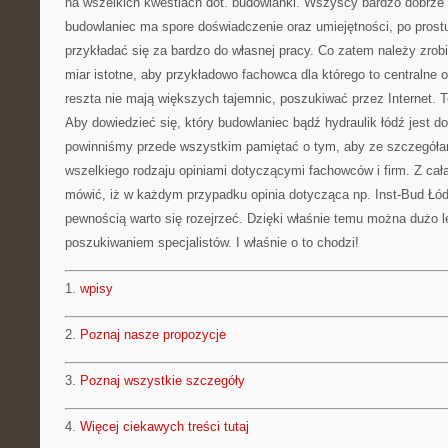
na wszelkich kwestiach dot. budowlanki. Wszyscy bardzo dobrze 
budowlaniec ma spore doświadczenie oraz umiejętności, po prost
przykładać się za bardzo do własnej pracy. Co zatem należy zro
miar istotne, aby przykładowo fachowca dla którego to centralne 
reszta nie mają większych tajemnic, poszukiwać przez Internet. T
Aby dowiedzieć się, który budowlaniec bądź hydraulik łódź jest
powinniśmy przede wszystkim pamiętać o tym, aby ze szczegóła
wszelkiego rodzaju opiniami dotyczącymi fachowców i firm. Z ca
mówić, iż w każdym przypadku opinia dotycząca np. Inst-Bud Łód
pewnością warto się rozejrzeć. Dzięki właśnie temu można dużo le
poszukiwaniem specjalistów. I właśnie o to chodzi!
1.
wpisy
2.
Poznaj nasze propozycje
3.
Poznaj wszystkie szczegóły
4.
Więcej ciekawych treści tutaj