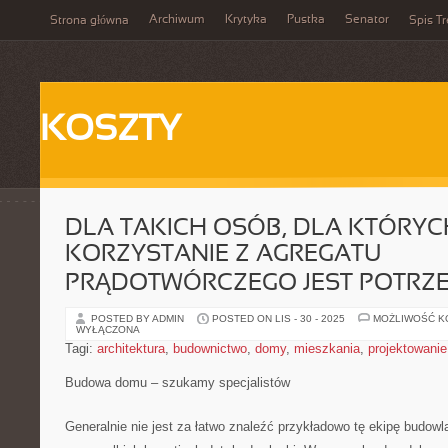
Archiwum
Krytyka
Pustka
Senator
Strona główna
Spis Tr
KOSZTY
DLA TAKICH OSÓB, DLA KTÓRYC
KORZYSTANIE Z AGREGATU
PRĄDOTWÓRCZEGO JEST POTRZ
POSTED BY ADMIN
POSTED ON LIS - 30 - 2025
MOŻLIWOŚĆ 
WYŁĄCZONA
Tagi:
architektura
,
budownictwo
,
domy
,
mieszkania
,
projektowanie
Budowa domu – szukamy specjalistów
Generalnie nie jest za łatwo znaleźć przykładowo tę ekipę budowl