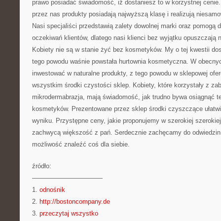
prawo posiadać świadomość, iż dostaniesz to w korzystnej ceni
przez nas produkty posiadają najwyższą klasę i realizują niesamo
Nasi specjaliści przedstawią zalety dowolnej marki oraz pomog
oczekiwań klientów, dlatego nasi klienci bez wyjątku opuszczają 
Kobiety nie są w stanie żyć bez kosmetyków. My o tej kwestii d
tego powodu waśnie powstała hurtownia kosmetyczna. W obecny
inwestować w naturalne produkty, z tego powodu w sklepowej ofer
wszystkim środki czystości sklep. Kobiety, które korzystały z zab
mikrodermabrazja, mają świadomość, jak trudno bywa osiągnąć t
kosmetyków. Prezentowane przez sklep środki czyszczące ułatwia
wyniku. Przystępne ceny, jakie proponujemy w szerokiej szerokiej
zachwycą większość z pań. Serdecznie zachęcamy do odwiedzin
możliwość znaleźć coś dla siebie.
źródło:
———————————
1.
odnośnik
2.
http://bostoncompany.de
3.
przeczytaj wszystko