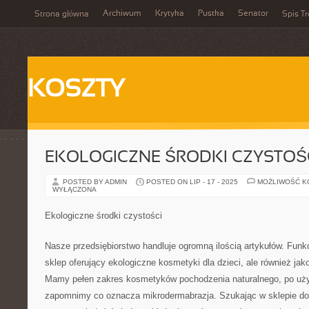
Archiwum
Krytyka
Pustka
Senator
Strona główna
Spis Tr
KOSZTY
EKOLOGICZNE ŚRODKI CZYSTOŚ
POSTED BY ADMIN
POSTED ON LIP - 17 - 2025
MOŻLIWOŚĆ 
WYŁĄCZONA
Ekologiczne środki czystości
Nasze przedsiębiorstwo handluje ogromną ilością artykułów. Funkc
sklep oferujący ekologiczne kosmetyki dla dzieci, ale również ja
Mamy pełen zakres kosmetyków pochodzenia naturalnego, po uż
zapomnimy co oznacza mikrodermabrazja. Szukając w sklepie d