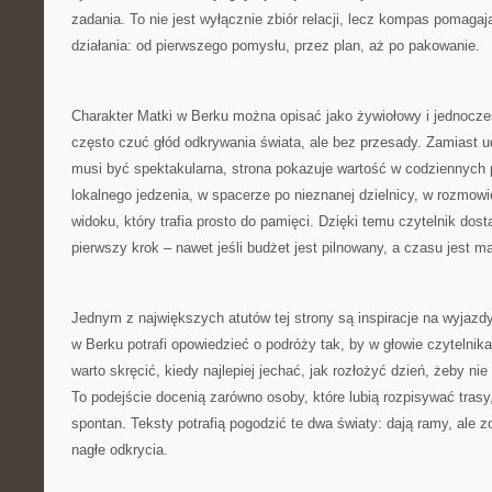
zadania. To nie jest wyłącznie zbiór relacji, lecz kompas pomaga
działania: od pierwszego pomysłu, przez plan, aż po pakowanie.
Charakter Matki w Berku można opisać jako żywiołowy i jednocze
często czuć głód odkrywania świata, ale bez przesady. Zamiast 
musi być spektakularna, strona pokazuje wartość w codziennych
lokalnego jedzenia, w spacerze po nieznanej dzielnicy, w rozmow
widoku, który trafia prosto do pamięci. Dzięki temu czytelnik dost
pierwszy krok – nawet jeśli budżet jest pilnowany, a czasu jest ma
Jednym z największych atutów tej strony są inspiracje na wyjazd
w Berku potrafi opowiedzieć o podróży tak, by w głowie czytelnika 
warto skręcić, kiedy najlepiej jechać, jak rozłożyć dzień, żeby ni
To podejście docenią zarówno osoby, które lubią rozpisywać trasy, j
spontan. Teksty potrafią pogodzić te dwa światy: dają ramy, ale z
nagłe odkrycia.