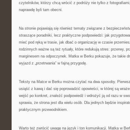
czytelników, którzy chcą wrócić z podróży nie tylko z fotografiami
naprawdę byli tam obecni.
Na stronie pojawiają się również tematy związane z bezpieczeńst
straszące poradniki, lecz praktyczne podpowiedzi: jak przygotow
mieć pod ręką w trasie, jak dbać o organizację w czasie przemie
rodzinnych ważne są też rytuały, które redukują stres: przerwy, pr
marginesem na odpoczynek. Matka w Berku pokazuje, że takie dro
wyjazd z „przetrwania” w fajną przygodę.
Teksty na Matce w Berku można czytać na dwa sposoby. Pierwszy
usiąść z kawą i dać się poprowadzić opowieści, w której są wrażen
wejść po konkret, znaleźć podpowiedź i wdrożyć ją od razu w sw
sprawia, że strona jest dla wielu osób. Dla jednych będzie inspira
praktycznym przewodnikiem.
Warto też zwrócić uwagę na język i ton komunikacji. Matka w Be