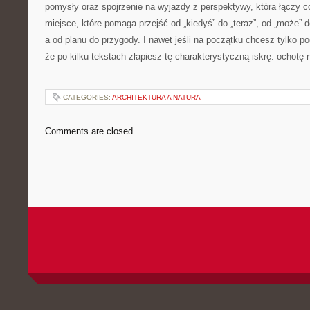
pomysły oraz spojrzenie na wyjazdy z perspektywy, która łączy 
miejsce, które pomaga przejść od „kiedyś” do „teraz”, od „może” d
a od planu do przygody. I nawet jeśli na początku chcesz tylko p
że po kilku tekstach złapiesz tę charakterystyczną iskrę: ochotę 
CATEGORIES:
ARCHITEKTURA A NATURA
Comments are closed.