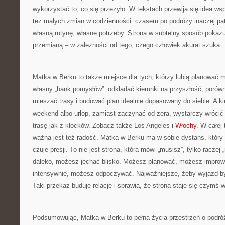
wykorzystać to, co się przeżyło. W tekstach przewija się idea wsp
też małych zmian w codzienności: czasem po podróży inaczej pat
własną rutynę, własne potrzeby. Strona w subtelny sposób pokaz
przemianą – w zależności od tego, czego człowiek akurat szuka.
Matka w Berku to także miejsce dla tych, którzy lubią planować 
własny „bank pomysłów”: odkładać kierunki na przyszłość, porów
mieszać trasy i budować plan idealnie dopasowany do siebie. A ki
weekend albo urlop, zamiast zaczynać od zera, wystarczy wrócić 
trasę jak z klocków. Zobacz także Los Angeles i
Włochy
. W całej
ważna jest też radość. Matka w Berku ma w sobie dystans, który s
czuje presji. To nie jest strona, która mówi „musisz”, tylko racze
daleko, możesz jechać blisko. Możesz planować, możesz impro
intensywnie, możesz odpoczywać. Najważniejsze, żeby wyjazd b
Taki przekaz buduje relację i sprawia, że strona staje się czymś w
Podsumowując, Matka w Berku to pełna życia przestrzeń o podróż