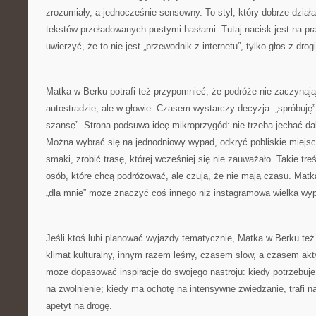
zrozumiały, a jednocześnie sensowny. To styl, który dobrze dział
tekstów przeładowanych pustymi hasłami. Tutaj nacisk jest na pra
uwierzyć, że to nie jest „przewodnik z internetu”, tylko głos z drogi
Matka w Berku potrafi też przypomnieć, że podróże nie zaczynają
autostradzie, ale w głowie. Czasem wystarczy decyzja: „spróbuję”
szansę”. Strona podsuwa ideę mikroprzygód: nie trzeba jechać da
Można wybrać się na jednodniowy wypad, odkryć pobliskie miejs
smaki, zrobić trasę, której wcześniej się nie zauważało. Takie tre
osób, które chcą podróżować, ale czują, że nie mają czasu. Matk
„dla mnie” może znaczyć coś innego niż instagramowa wielka wypr
Jeśli ktoś lubi planować wyjazdy tematycznie, Matka w Berku też
klimat kulturalny, innym razem leśny, czasem slow, a czasem akt
może dopasować inspiracje do swojego nastroju: kiedy potrzebuje
na zwolnienie; kiedy ma ochotę na intensywne zwiedzanie, trafi na
apetyt na drogę.