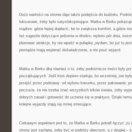
Dużo wartości na stronie daje także podejście do budżetu. Podró
luksusowe, żeby było satysfakcjonujące. Matka w Berku pokazuje
mądrze: gdzie lepiej dopłacić, bo to zwiększa komfort, a gdzie m
też sugestie dotyczące jedzenia w drodze, wyboru pór dnia, sezon
planować atrakcje, by nie wpaść w pułapkę „wydam, bo już tu jest
pieniądze mają wspierać doświadczenie, a nie psuć wyjazd.
Matka w Berku dba również o to, żeby podróżnicze treści były pr
początkujących. Jeśli ktoś dopiero startuje, bo wcześniej „nie był
przejść przez podstawy: od wyboru kierunku, przez pakowanie, po
poczucie, że nie trzeba znać wszystkich trików świata, żeby wyj
dobrych zasad i gotowość do uczenia się w praktyce. Dzięki temu
kolejne wyjazdy stają się mniej stresujące.
Ciekawym aspektem jest to, że Matka w Berku potrafi łączyć „tu i 
strony jest zachęta, żeby być w podróży obecnym, a z drugiej – 