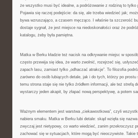
że wszystko musi być idealne, a podróżowanie z rodziną to tylko 
Pojawia się raczej podejście: da się, ale trzeba wiedzieć jak; moż
bywa wzruszająco, a czasem męcząco. I właśnie ta szczerość bud
dostaje sygnał, że jest miejsce na niedoskonałości oraz że podró
katalogu, żeby była pamiętna.
Matka w Berku kładzie też nacisk na odkrywanie miejsc w sposó
często przewija się idea, że warto zwolnić, rozejrzeć się, usłysz
zapach lasu, zamiast tylko „odhaczać atrakcje”. To filozofia podr
zarówno do osób lubiących detale, jak i do tych, którzy po prost
temu strona staje się nie tylko źródłem informacji, ale też strefą
wystarczy jeden akapit, by złapać nową perspektywę, a potem s
Ważnym elementem jest warstwa „ciekawostkowa”, czyli wszystko
nabiera smaku. Matka w Berku lubi detale: skąd wzięła się nazwa
zwyczaj jest nietypowy, co warto wiedzieć, zanim przekroczysz pró
zachować się w sytuacjach, które mogą być nieoczywiste. Takie tr