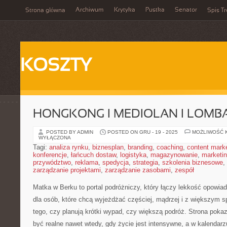
Archiwum
Krytyka
Pustka
Senator
Strona główna
Spis Tr
KOSZTY
HONGKONG I MEDIOLAN I LOMB
POSTED BY ADMIN
POSTED ON GRU - 19 - 2025
MOŻLIWOŚĆ 
WYŁĄCZONA
Tagi:
analiza rynku
,
biznesplan
,
branding
,
coaching
,
content mark
konferencje
,
łańcuch dostaw
,
logistyka
,
magazynowanie
,
marketi
przywództwo
,
reklama
,
spedycja
,
strategia
,
szkolenia biznesowe
,
zarządzanie projektami
,
zarządzanie zasobami
,
zespół
Matka w Berku to portal podróżniczy, który łączy lekkość opowiad
dla osób, które chcą wyjeżdżać częściej, mądrzej i z większym s
tego, czy planują krótki wypad, czy większą podróż. Strona pok
być realne nawet wtedy, gdy życie jest intensywne, a w kalendarz