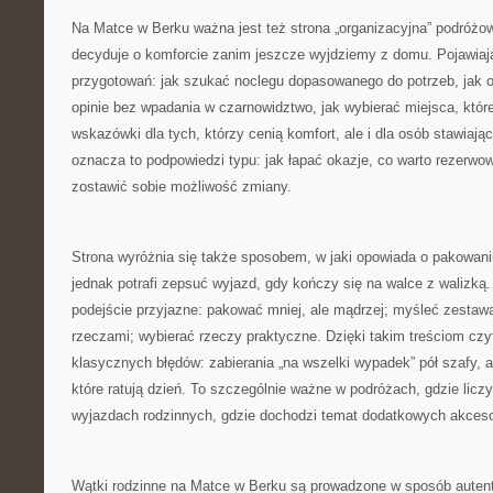
Na Matce w Berku ważna jest też strona „organizacyjna” podróżow
decyduje o komforcie zanim jeszcze wyjdziemy z domu. Pojawiaj
przygotowań: jak szukać noclegu dopasowanego do potrzeb, jak og
opinie bez wpadania w czarnowidztwo, jak wybierać miejsca, któr
wskazówki dla tych, którzy cenią komfort, ale i dla osób stawiaj
oznacza to podpowiedzi typu: jak łapać okazje, co warto rezerwow
zostawić sobie możliwość zmiany.
Strona wyróżnia się także sposobem, w jaki opowiada o pakowaniu
jednak potrafi zepsuć wyjazd, gdy kończy się na walce z walizką
podejście przyjazne: pakować mniej, ale mądrzej; myśleć zestaw
rzeczami; wybierać rzeczy praktyczne. Dzięki takim treściom czyte
klasycznych błędów: zabierania „na wszelki wypadek” pół szafy, 
które ratują dzień. To szczególnie ważne w podróżach, gdzie liczy 
wyjazdach rodzinnych, gdzie dochodzi temat dodatkowych akceso
Wątki rodzinne na Matce w Berku są prowadzone w sposób autenty