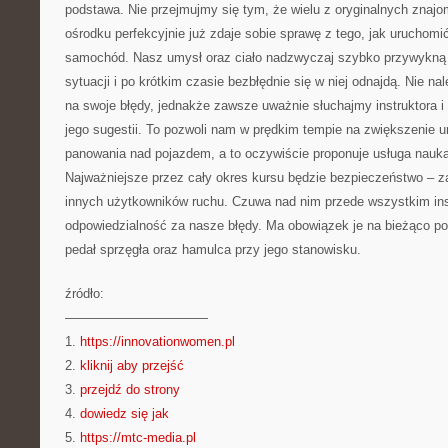
podstawa. Nie przejmujmy się tym, że wielu z oryginalnych znaj
ośrodku perfekcyjnie już zdaje sobie sprawę z tego, jak uruchomi
samochód. Nasz umysł oraz ciało nadzwyczaj szybko przywykną 
sytuacji i po krótkim czasie bezbłędnie się w niej odnajdą. Nie na
na swoje błędy, jednakże zawsze uważnie słuchajmy instruktora i 
jego sugestii. To pozwoli nam w prędkim tempie na zwiększenie u
panowania nad pojazdem, a to oczywiście proponuje usługa nauka
Najważniejsze przez cały okres kursu będzie bezpieczeństwo – z
innych użytkowników ruchu. Czuwa nad nim przede wszystkim inst
odpowiedzialność za nasze błędy. Ma obowiązek je na bieżąco 
pedał sprzęgła oraz hamulca przy jego stanowisku.
źródło:
———————————
1.
https://innovationwomen.pl
2.
kliknij aby przejść
3.
przejdź do strony
4.
dowiedz się jak
5.
https://mtc-media.pl