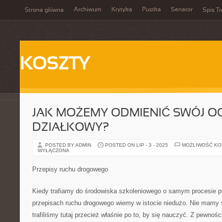
Archiwum
Krytyka
Pustka
Senator
Strona główna
Spis Tr
KOSZTY
JAK MOŻEMY ODMIENIĆ SWÓJ O
DZIAŁKOWY?
POSTED BY ADMIN
POSTED ON LIP - 3 - 2025
MOŻLIWOŚĆ K
WYŁĄCZONA
Przepisy ruchu drogowego
Kiedy trafiamy do środowiska szkoleniowego o samym procesie pr
przepisach ruchu drogowego wiemy w istocie niedużo. Nie mamy 
trafiliśmy tutaj przecież właśnie po to, by się nauczyć. Z pewnośc