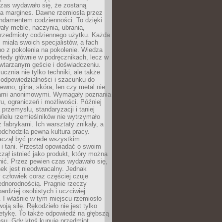
czas wydawało się, że zostaną
na margines. Dawne rzemiosła przez
undamentem codzienności. To dzięki
ły meble, naczynia, ubrania,
przedmioty codziennego użytku. Każda
miała swoich specjalistów, a fach
o z pokolenia na pokolenie. Wiedza
 wtedy głównie w podręcznikach, lecz w
wtarzanym geście i doświadczeniu.
ucznia nie tylko techniki, ale także
, odpowiedzialności i szacunku do
rewno, glina, skóra, len czy metal nie
ami anonimowymi. Wymagały poznania
ru, ograniczeń i możliwości. Później
 przemysłu, standaryzacji i taniej
Wielu rzemieślników nie wytrzymało
z fabrykami. Ich warsztaty znikały, a
odchodziła pewna kultura pracy.
aczął być przede wszystkim
 i tani. Przestał opowiadać o swoim
czął istnieć jako produkt, który można
nić. Przez pewien czas wydawało się,
nek jest nieodwracalny. Jednak
człowiek coraz częściej czuje
ednorodnością. Pragnie rzeczy
bardziej osobistych i uczciwiej
 I właśnie w tym miejscu rzemiosło
oją siłę. Rękodzieło nie jest tylko
etykę. To także odpowiedź na głębszą
nsu. Gdy ktoś kupuje przedmiot