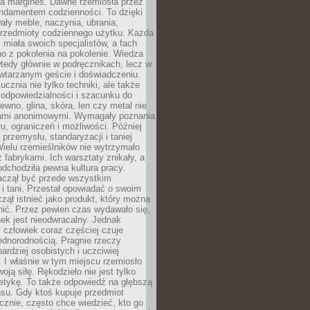
na margines. Dawne rzemiosła przez
undamentem codzienności. To dzięki
ły meble, naczynia, ubrania,
przedmioty codziennego użytku. Każda
miała swoich specjalistów, a fach
o z pokolenia na pokolenie. Wiedza
 wtedy głównie w podręcznikach, lecz w
wtarzanym geście i doświadczeniu.
ucznia nie tylko techniki, ale także
, odpowiedzialności i szacunku do
rewno, glina, skóra, len czy metal nie
ami anonimowymi. Wymagały poznania
ru, ograniczeń i możliwości. Później
 przemysłu, standaryzacji i taniej
Wielu rzemieślników nie wytrzymało
z fabrykami. Ich warsztaty znikały, a
odchodziła pewna kultura pracy.
aczął być przede wszystkim
 i tani. Przestał opowiadać o swoim
czął istnieć jako produkt, który można
nić. Przez pewien czas wydawało się,
nek jest nieodwracalny. Jednak
człowiek coraz częściej czuje
ednorodnością. Pragnie rzeczy
bardziej osobistych i uczciwiej
 I właśnie w tym miejscu rzemiosło
oją siłę. Rękodzieło nie jest tylko
etykę. To także odpowiedź na głębszą
nsu. Gdy ktoś kupuje przedmiot
znie, często chce wiedzieć, kto go