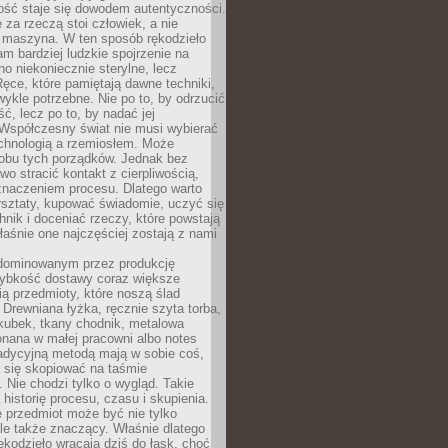
ość staje się dowodem autentyczności.
 za rzeczą stoi człowiek, a nie
maszyna. W ten sposób rękodzieło
m bardziej ludzkie spojrzenie na
no niekoniecznie sterylne, lecz
ęce, które pamiętają dawne techniki,
wykle potrzebne. Nie po to, by odrzucić
, lecz po to, by nadać jej
Współczesny świat nie musi wybierać
chnologią a rzemiosłem. Może
 obu tych porządków. Jednak bez
wo stracić kontakt z cierpliwością,
 znaczeniem procesu. Dlatego warto
rsztaty, kupować świadomie, uczyć się
nik i doceniać rzeczy, które powstają
właśnie one najczęściej zostają z nami
dominowanym przez produkcję
ybkość dostawy coraz większe
ią przedmioty, które noszą ślad
. Drewniana łyżka, ręcznie szyta torba,
kubek, tkany chodnik, metalowa
nana w małej pracowni albo notes
radycyjną metodą mają w sobie coś,
 się skopiować na taśmie
. Nie chodzi tylko o wygląd. Takie
 historię procesu, czasu i skupienia.
 przedmiot może być nie tylko
le także znaczący. Właśnie dlatego
rękodzieło wracają dziś do łask, choć