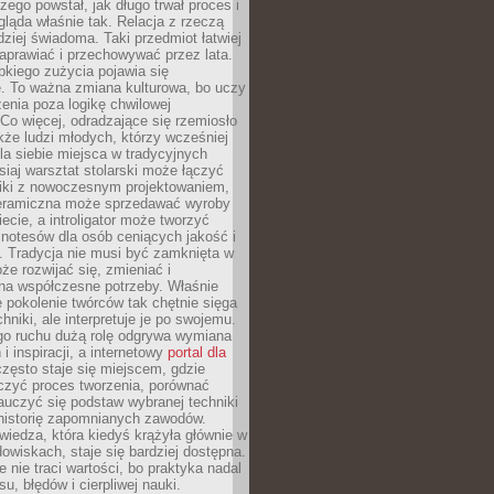
czego powstał, jak długo trwał proces i
ląda właśnie tak. Relacja z rzeczą
rdziej świadoma. Taki przedmiot łatwiej
aprawiać i przechowywać przez lata.
kiego zużycia pojawia się
e. To ważna zmiana kulturowa, bo uczy
enia poza logikę chwilowej
Co więcej, odradzające się rzemiosło
kże ludzi młodych, którzy wcześniej
 dla siebie miejsca w tradycyjnych
siaj warsztat stolarski może łączyć
iki z nowoczesnym projektowaniem,
eramiczna może sprzedawać wyroby
ecie, a introligator może tworzyć
e notesów dla osób ceniących jakość i
. Tradycja nie musi być zamknięta w
e rozwijać się, zmieniać i
na współczesne potrzeby. Właśnie
 pokolenie twórców tak chętnie sięga
hniki, ale interpretuje je po swojemu.
go ruchu dużą rolę odgrywa wymiana
i inspiracji, a internetowy
portal dla
zęsto staje się miejscem, gdzie
zyć proces tworzenia, porównać
auczyć się podstaw wybranej techniki
 historię zapomnianych zawodów.
wiedza, która kiedyś krążyła głównie w
owiskach, staje się bardziej dostępna.
 nie traci wartości, bo praktyka nadal
, błędów i cierpliwej nauki.