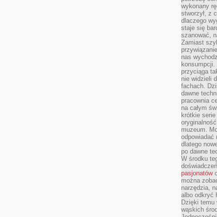
wykonany ręc
stworzył, z 
dlaczego wyg
staje się ba
szanować, n
Zamiast szyb
przywiązani
nas wychodz
konsumpcji. 
przyciąga ta
nie widzieli
fachach. Dzi
dawne techn
pracownia c
na całym świ
krótkie seri
oryginalność
muzeum. Moż
odpowiadać 
dlatego nowe
po dawne tec
W środku te
doświadczeń 
pasjonatów
c
można zobac
narzędzia, n
albo odkryć
Dzięki temu 
wąskich środ
Jednocześnie