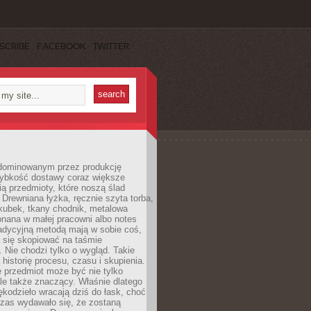
SCRIBE
FACEBOOK
TWITTER
dominowanym przez produkcję
ybkość dostawy coraz większe
ią przedmioty, które noszą ślad
. Drewniana łyżka, ręcznie szyta torba,
kubek, tkany chodnik, metalowa
nana w małej pracowni albo notes
radycyjną metodą mają w sobie coś,
 się skopiować na taśmie
. Nie chodzi tylko o wygląd. Takie
 historię procesu, czasu i skupienia.
 przedmiot może być nie tylko
le także znaczący. Właśnie dlatego
rękodzieło wracają dziś do łask, choć
czas wydawało się, że zostaną