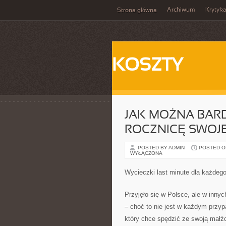
Archiwum
Krytyk
Strona główna
KOSZTY
JAK MOŻNA BAR
ROCZNICĘ SWOJ
POSTED BY ADMIN
POSTED ON 
WYŁĄCZONA
Wycieczki last minute dla każdeg
Przyjęło się w Polsce, ale w innyc
– choć to nie jest w każdym przy
który chce spędzić ze swoją małż