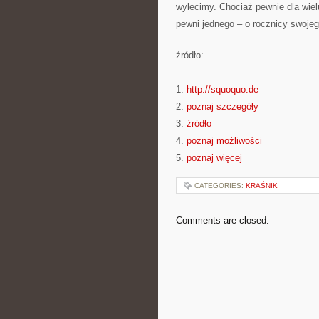
wylecimy. Chociaż pewnie dla wiel
pewni jednego – o rocznicy swoje
źródło:
———————————
1.
http://squoquo.de
2.
poznaj szczegóły
3.
źródło
4.
poznaj możliwości
5.
poznaj więcej
CATEGORIES:
KRAŚNIK
Comments are closed.