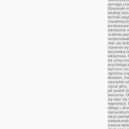
wymaga czasu
Rzemiosło m
lokalnej toż
techniki wiąż
charakteryst
przekazywan
odrodzenie 
ocalenie pam
rozpoznawaln
stać się am
starannie w
wizytówką n
reklamowa. 
niż sztuczn
psychologicz
wycisza i uc
ogromna czę
ekranem, ko
niezwykle o
ciężar gliny
jak powrót d
tworzenia. D
się więc nie
regeneracji.
obiegu i sk
namacalnym 
także pamię
niedoskonało
zawsze będz