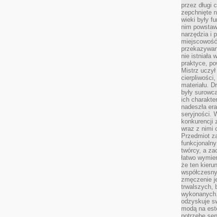
przez długi 
zepchnięte 
wieki były f
nim powstawa
narzędzia i 
miejscowość 
przekazywan
nie istniała
praktyce, po
Mistrz uczył 
cierpliwości
materiału. D
były surowc
ich charakte
nadeszła era
seryjności. 
konkurencji 
wraz z nimi 
Przedmiot z
funkcjonalny
twórcy, a za
łatwo wymie
że ten kieru
współczesny 
zmęczenie j
trwalszych, 
wykonanych.
odzyskuje sw
modą na est
potrzebę se