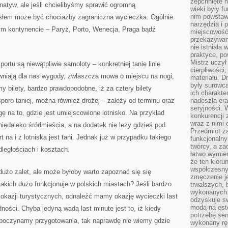
zepchnięte 
natyw, ale jeśli chcielibyśmy sprawić ogromną
wieki były f
nim powstawa
łem może być chociażby zagraniczna wycieczka. Ogólnie
narzędzia i 
zym kontynencie – Paryż, Porto, Wenecja, Praga bądź
miejscowość 
przekazywan
nie istniała
praktyce, po
Mistrz uczył 
rtu są niewątpliwie samoloty – konkretniej tanie linie
cierpliwości
pewniają dla nas wygody, zwłaszcza mowa o miejscu na nogi,
materiału. D
były surowc
y bilety, bardzo prawdopodobne, iż za cztery bilety
ich charakte
poro taniej, można również drożej – zależy od terminu oraz
nadeszła era
seryjności. 
 na to, gdzie jest umiejscowione lotnisko. Na przykład
konkurencji 
wraz z nimi 
iedaleko śródmieścia, a na dodatek nie leży gdzieś pod
Przedmiot z
 na i z lotniska jest tani. Jednak już w przypadku takiego
funkcjonalny
twórcy, a za
egłościach i kosztach.
łatwo wymie
że ten kieru
współczesny 
użo zalet, ale może byłoby warto zapoznać się się
zmęczenie j
 jakich dużo funkcjonuje w polskich miastach? Jeśli bardzo
trwalszych, 
wykonanych.
okazji turystycznych, odnaleźć mamy okazję wycieczki last
odzyskuje sw
modą na est
ości. Chyba jedyną wadą last minute jest to, iż kiedy
potrzebę se
zpoczynamy przygotowania, tak naprawdę nie wiemy gdzie
wykonany ręc