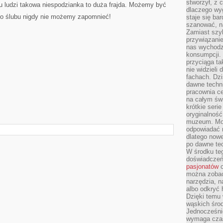
stworzył, z 
u ludzi takowa niespodzianka to duża frajda. Możemy być
dlaczego wyg
go ślubu nigdy nie możemy zapomnieć!
staje się ba
szanować, n
Zamiast szyb
przywiązani
nas wychodz
konsumpcji. 
przyciąga ta
nie widzieli
fachach. Dzi
dawne techn
pracownia c
na całym świ
krótkie seri
oryginalność
muzeum. Moż
odpowiadać 
dlatego nowe
po dawne tec
W środku te
doświadczeń 
pasjonatów
c
można zobac
narzędzia, n
albo odkryć
Dzięki temu 
wąskich środ
Jednocześnie
wymaga czasu