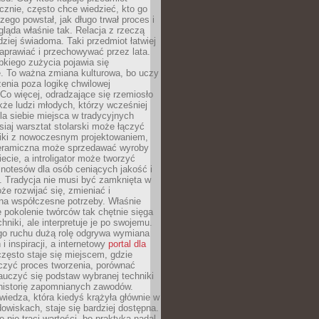
znie, często chce wiedzieć, kto go
czego powstał, jak długo trwał proces i
ląda właśnie tak. Relacja z rzeczą
rdziej świadoma. Taki przedmiot łatwiej
aprawiać i przechowywać przez lata.
kiego zużycia pojawia się
e. To ważna zmiana kulturowa, bo uczy
enia poza logikę chwilowej
Co więcej, odradzające się rzemiosło
kże ludzi młodych, którzy wcześniej
 dla siebie miejsca w tradycyjnych
siaj warsztat stolarski może łączyć
iki z nowoczesnym projektowaniem,
eramiczna może sprzedawać wyroby
ecie, a introligator może tworzyć
e notesów dla osób ceniących jakość i
. Tradycja nie musi być zamknięta w
e rozwijać się, zmieniać i
na współczesne potrzeby. Właśnie
 pokolenie twórców tak chętnie sięga
hniki, ale interpretuje je po swojemu.
go ruchu dużą rolę odgrywa wymiana
i inspiracji, a internetowy
portal dla
zęsto staje się miejscem, gdzie
zyć proces tworzenia, porównać
auczyć się podstaw wybranej techniki
 historię zapomnianych zawodów.
wiedza, która kiedyś krążyła głównie w
owiskach, staje się bardziej dostępna.
 nie traci wartości, bo praktyka nadal