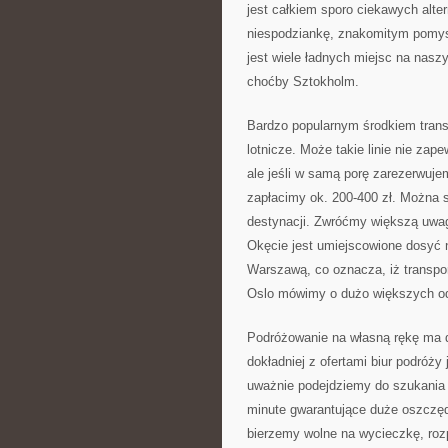
jest całkiem sporo ciekawych alter
niespodziankę, znakomitym pomys
jest wiele ładnych miejsc na nas
choćby Sztokholm.
Bardzo popularnym środkiem transpo
lotnicze. Może takie linie nie za
ale jeśli w samą porę zarezerwujem
zapłacimy ok. 200-400 zł. Można s
destynacji. Zwróćmy większą uwagę
Okęcie jest umiejscowione dosyć n
Warszawą, co oznacza, iż transport
Oslo mówimy o dużo większych odl
Podróżowanie na własną rękę ma d
dokładniej z ofertami biur podróży
uważnie podejdziemy do szukania 
minute gwarantujące duże oszczędn
bierzemy wolne na wycieczkę, ro