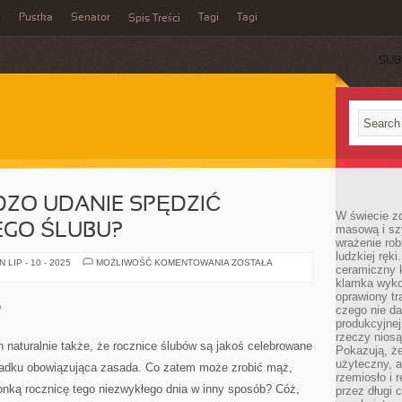
a
Pustka
Senator
Tagi
Tagi
Spis Treści
SUB
DZO UDANIE SPĘDZIĆ
W świecie z
EGO ŚLUBU?
masową i sz
wrażenie rob
ludzkiej ręki
JAK
LIP - 10 - 2025
MOŻLIWOŚĆ KOMENTOWANIA
ZOSTAŁA
ceramiczny 
MOŻNA
BARDZO
klamka wyko
UDANIE
oprawiony t
SPĘDZIĆ
o
czego nie da
ROCZNICĘ
SWOJEGO
produkcyjnej
ŚLUBU?
rzeczy niosą
h naturalnie także, że rocznice ślubów są jakoś celebrowane
Pokazują, że
użyteczny, a
padku obowiązująca zasada. Co zatem może zrobić mąż,
rzemiosło i 
onką rocznicę tego niezwykłego dnia w inny sposób? Cóż,
przez długi 