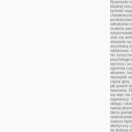
Rzemiosło m
lokalnej toż
techniki wiąż
charakteryst
przekazywan
odrodzenie 
ocalenie pam
rozpoznawaln
stać się am
starannie w
wizytówką n
reklamowa. 
niż sztuczn
psychologicz
wycisza i uc
ogromna czę
ekranem, ko
niezwykle o
ciężar gliny
jak powrót d
tworzenia. D
się więc nie
regeneracji.
obiegu i sk
namacalnym 
także pamię
niedoskonało
zawsze będz
identyczny 
tej drobnej r