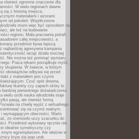
a również ogromne znaczenie dla
samości. W wielu regionach dawne
ą się z historią miejsca,
ycznymi materiałami i wzorami
ymi od pokoleń. Współczesne
rękodzieła może więc być sposobem na
ięci, ale też na budowanie
ości regionu. Mała pracownia potrafi
basadorem całej miejscowości, a
ykonany przedmiot bywa lepszą
iż najbardziej agresywna kampania
Autentyczność wciąż działa mocniej
ość. Nie można też pominąć wymiaru
nego. Praca rękami porządkuje myśli,
zy skupienia. W świecie, w którym
ść obowiązków odbywa się przed
ntakt z materiałem jest czymś
dświeżającym. Czuć opór drewna,
, fakturę tkaniny czy zapach skóry to
o bardziej pierwotnego doświadczenia
la wielu osób nauka rękodzieła staje
 tylko pasją, ale również formą
 Pozwala na chwilę wyjść z wirtualnego
oncentrować się na czymś realnym,
i wymagającym obecności. Warto
tać, że rzemiosło uczy szacunku do
ści. Przedmiot wykonany ręcznie nie
ie idealnie symetryczny czy
z innym egzemplarzem. Ale właśnie w
óżnicy kryje się jego urok.