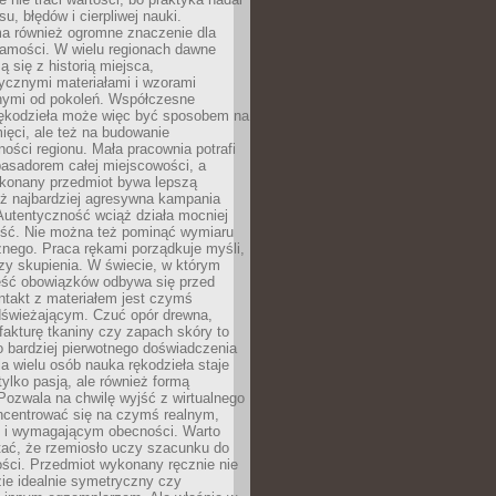
, błędów i cierpliwej nauki.
a również ogromne znaczenie dla
samości. W wielu regionach dawne
ą się z historią miejsca,
ycznymi materiałami i wzorami
ymi od pokoleń. Współczesne
rękodzieła może więc być sposobem na
ięci, ale też na budowanie
ości regionu. Mała pracownia potrafi
basadorem całej miejscowości, a
ykonany przedmiot bywa lepszą
iż najbardziej agresywna kampania
Autentyczność wciąż działa mocniej
ość. Nie można też pominąć wymiaru
nego. Praca rękami porządkuje myśli,
zy skupienia. W świecie, w którym
ść obowiązków odbywa się przed
ntakt z materiałem jest czymś
dświeżającym. Czuć opór drewna,
, fakturę tkaniny czy zapach skóry to
o bardziej pierwotnego doświadczenia
la wielu osób nauka rękodzieła staje
 tylko pasją, ale również formą
 Pozwala na chwilę wyjść z wirtualnego
oncentrować się na czymś realnym,
i wymagającym obecności. Warto
tać, że rzemiosło uczy szacunku do
ści. Przedmiot wykonany ręcznie nie
ie idealnie symetryczny czy