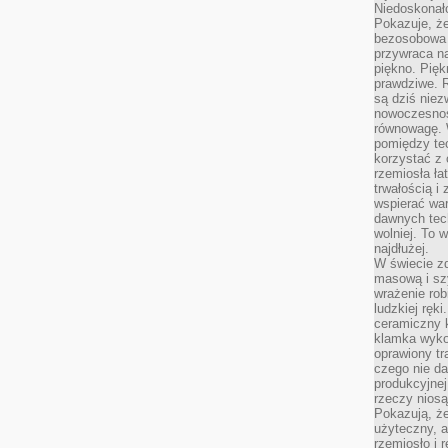
Niedoskonał
Pokazuje, że
bezosobowa 
przywraca na
piękno. Pięk
prawdziwe. R
są dziś niez
nowoczesność
równowagę. 
pomiędzy te
korzystać z
rzemiosła łat
trwałością i
wspierać wa
dawnych tech
wolniej. To 
najdłużej.
W świecie z
masową i sz
wrażenie rob
ludzkiej ręki
ceramiczny 
klamka wyko
oprawiony t
czego nie da
produkcyjnej
rzeczy niosą
Pokazują, że
użyteczny, a
rzemiosło i 