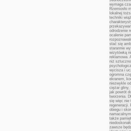
wymaga czasu
Rzemiosło m
lokalnej toż
techniki wiąż
charakteryst
przekazywan
odrodzenie 
ocalenie pam
rozpoznawaln
stać się am
starannie w
wizytówką n
reklamowa. 
niż sztuczn
psychologicz
wycisza i uc
ogromna czę
ekranem, ko
niezwykle o
ciężar gliny
jak powrót d
tworzenia. D
się więc nie
regeneracji.
obiegu i sk
namacalnym 
także pamię
niedoskonało
zawsze będz