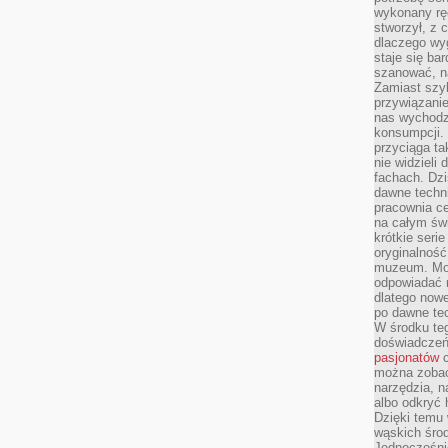
wykonany ręc
stworzył, z 
dlaczego wyg
staje się ba
szanować, n
Zamiast szyb
przywiązani
nas wychodz
konsumpcji. 
przyciąga ta
nie widzieli
fachach. Dzi
dawne techn
pracownia c
na całym świ
krótkie seri
oryginalność
muzeum. Moż
odpowiadać 
dlatego nowe
po dawne tec
W środku te
doświadczeń 
pasjonatów
c
można zobac
narzędzia, n
albo odkryć
Dzięki temu 
wąskich środ
Jednocześnie