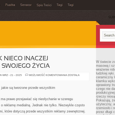
a
Pustka
Senator
Tagi
Tagi
Spis Treści
SUB
 NIECO INACZEJ
W świecie z
 SWOJEGO ŻYCIA
masową i sz
wrażenie rob
ludzkiej ręki
KAŻDY
 WRZ - 21 - 2025
MOŻLIWOŚĆ KOMENTOWANIA
ZOSTAŁA
ceramiczny 
CZŁOWIEK
NIECO
klamka wyko
INACZEJ
oprawiony t
PRZYSTĘPUJE
, jakie są tworzone przede wszystkim
czego nie da
DO
SWOJEGO
produkcyjnej
ŻYCIA
rzeczy niosą
ma prawo przejawiać się niesłychanie w szeregu
Pokazują, że
użyteczny, a
o reklamę medialną. Jednak nie tylko. Niezwykle często
rzemiosło i 
i, które dotyczą przede wszystkim reklamy zewnętrznej.
przez długi 