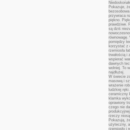
Niedoskonał
Pokazuje, że
bezosobowa 
przywraca na
piękno. Pięk
prawdziwe. R
są dziś niez
nowoczesność
równowagę. 
pomiędzy te
korzystać z
rzemiosła łat
trwałością i
wspierać wa
dawnych tech
wolniej. To 
najdłużej.
W świecie z
masową i sz
wrażenie rob
ludzkiej ręki
ceramiczny 
klamka wyko
oprawiony t
czego nie da
produkcyjnej
rzeczy niosą
Pokazują, że
użyteczny, a
rzemiosło i 