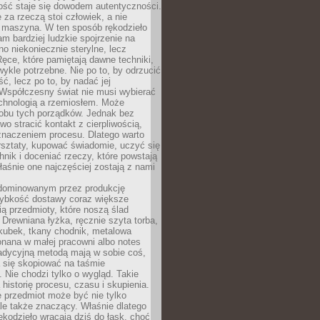
ość staje się dowodem autentyczności.
 za rzeczą stoi człowiek, a nie
maszyna. W ten sposób rękodzieło
m bardziej ludzkie spojrzenie na
no niekoniecznie sterylne, lecz
ęce, które pamiętają dawne techniki,
wykle potrzebne. Nie po to, by odrzucić
, lecz po to, by nadać jej
Współczesny świat nie musi wybierać
chnologią a rzemiosłem. Może
 obu tych porządków. Jednak bez
wo stracić kontakt z cierpliwością,
 znaczeniem procesu. Dlatego warto
rsztaty, kupować świadomie, uczyć się
nik i doceniać rzeczy, które powstają
właśnie one najczęściej zostają z nami
dominowanym przez produkcję
ybkość dostawy coraz większe
ią przedmioty, które noszą ślad
. Drewniana łyżka, ręcznie szyta torba,
kubek, tkany chodnik, metalowa
nana w małej pracowni albo notes
radycyjną metodą mają w sobie coś,
 się skopiować na taśmie
. Nie chodzi tylko o wygląd. Takie
 historię procesu, czasu i skupienia.
 przedmiot może być nie tylko
le także znaczący. Właśnie dlatego
rękodzieło wracają dziś do łask, choć