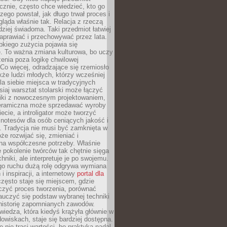
znie, często chce wiedzieć, kto go
czego powstał, jak długo trwał proces i
ląda właśnie tak. Relacja z rzeczą
rdziej świadoma. Taki przedmiot łatwiej
aprawiać i przechowywać przez lata.
kiego zużycia pojawia się
e. To ważna zmiana kulturowa, bo uczy
enia poza logikę chwilowej
Co więcej, odradzające się rzemiosło
kże ludzi młodych, którzy wcześniej
 dla siebie miejsca w tradycyjnych
siaj warsztat stolarski może łączyć
iki z nowoczesnym projektowaniem,
eramiczna może sprzedawać wyroby
ecie, a introligator może tworzyć
e notesów dla osób ceniących jakość i
. Tradycja nie musi być zamknięta w
e rozwijać się, zmieniać i
na współczesne potrzeby. Właśnie
 pokolenie twórców tak chętnie sięga
hniki, ale interpretuje je po swojemu.
go ruchu dużą rolę odgrywa wymiana
i inspiracji, a internetowy
portal dla
zęsto staje się miejscem, gdzie
zyć proces tworzenia, porównać
auczyć się podstaw wybranej techniki
 historię zapomnianych zawodów.
wiedza, która kiedyś krążyła głównie w
owiskach, staje się bardziej dostępna.
 nie traci wartości, bo praktyka nadal