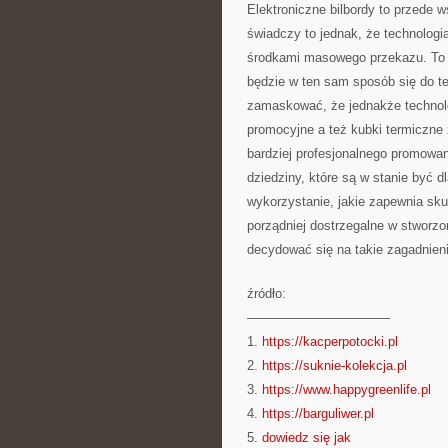
Elektroniczne bilbordy to przede w
świadczy to jednak, że technologia
środkami masowego przekazu. To s
będzie w ten sam sposób się do te
zamaskować, że jednakże technolog
promocyjne a też kubki termiczne 
bardziej profesjonalnego promowani
dziedziny, które są w stanie być
wykorzystanie, jakie zapewnia sku
porządniej dostrzegalne w stworz
decydować się na takie zagadnieni
źródło:
———————————
1.
https://kacperpotocki.pl
2.
https://suknie-kolekcja.pl
3.
https://www.happygreenlife.pl
4.
https://barguliwer.pl
5.
dowiedz się jak