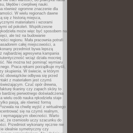
, błędów i cierpliwej nauki.
a również ogromne znaczenie dla
samości. W wielu regionach dawne
ą się z historią miejsca,
ycznymi materiałami i wzorami
ymi od pokoleń. Współczesne
rękodzieła może więc być sposobem na
ięci, ale też na budowanie
ości regionu. Mała pracownia potrafi
basadorem całej miejscowości, a
ykonany przedmiot bywa lepszą
iż najbardziej agresywna kampania
Autentyczność wciąż działa mocniej
ość. Nie można też pominąć wymiaru
nego. Praca rękami porządkuje myśli,
zy skupienia. W świecie, w którym
ść obowiązków odbywa się przed
ntakt z materiałem jest czymś
dświeżającym. Czuć opór drewna,
, fakturę tkaniny czy zapach skóry to
o bardziej pierwotnego doświadczenia
la wielu osób nauka rękodzieła staje
 tylko pasją, ale również formą
 Pozwala na chwilę wyjść z wirtualnego
oncentrować się na czymś realnym,
i wymagającym obecności. Warto
tać, że rzemiosło uczy szacunku do
ści. Przedmiot wykonany ręcznie nie
ie idealnie symetryczny czy