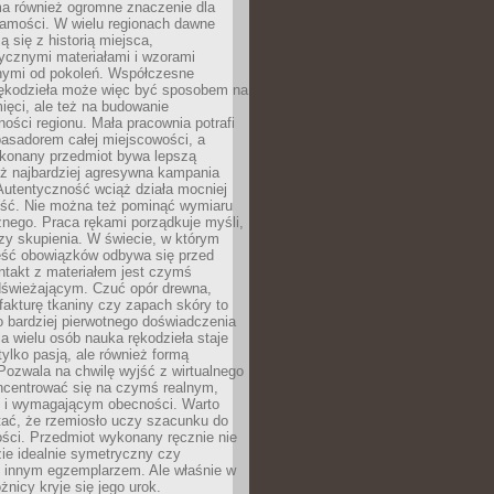
a również ogromne znaczenie dla
samości. W wielu regionach dawne
ą się z historią miejsca,
ycznymi materiałami i wzorami
ymi od pokoleń. Współczesne
rękodzieła może więc być sposobem na
ięci, ale też na budowanie
ości regionu. Mała pracownia potrafi
basadorem całej miejscowości, a
ykonany przedmiot bywa lepszą
iż najbardziej agresywna kampania
Autentyczność wciąż działa mocniej
ość. Nie można też pominąć wymiaru
nego. Praca rękami porządkuje myśli,
zy skupienia. W świecie, w którym
ść obowiązków odbywa się przed
ntakt z materiałem jest czymś
dświeżającym. Czuć opór drewna,
, fakturę tkaniny czy zapach skóry to
o bardziej pierwotnego doświadczenia
la wielu osób nauka rękodzieła staje
 tylko pasją, ale również formą
 Pozwala na chwilę wyjść z wirtualnego
oncentrować się na czymś realnym,
i wymagającym obecności. Warto
tać, że rzemiosło uczy szacunku do
ści. Przedmiot wykonany ręcznie nie
ie idealnie symetryczny czy
z innym egzemplarzem. Ale właśnie w
óżnicy kryje się jego urok.