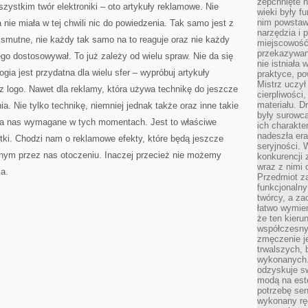
zepchnięte 
szystkim twór elektroniki – oto artykuły reklamowe. Nie
wieki były f
nim powstawa
 nie miała w tej chwili nic do powiedzenia. Tak samo jest z
narzędzia i 
mutne, nie każdy tak samo na to reaguje oraz nie każdy
miejscowość 
przekazywan
go dostosowywał. To już zależy od wielu spraw. Nie da się
nie istniała
ia jest przydatna dla wielu sfer – wypróbuj artykuły
praktyce, po
Mistrz uczył 
z logo. Nawet dla reklamy, która używa technikę do jeszcze
cierpliwości
materiału. D
a. Nie tylko technikę, niemniej jednak także oraz inne takie
były surowc
 dla nas wymagane w tych momentach. Jest to właściwe
ich charakte
nadeszła era
tki. Chodzi nam o reklamowe efekty, które będą jeszcze
seryjności. 
onym przez nas otoczeniu. Inaczej przecież nie możemy
konkurencji 
wraz z nimi 
a.
Przedmiot z
funkcjonalny
twórcy, a za
łatwo wymie
że ten kieru
współczesny 
zmęczenie j
trwalszych, 
wykonanych.
odzyskuje sw
modą na est
potrzebę se
wykonany ręc