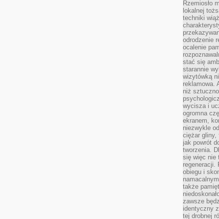
Rzemiosło m
lokalnej toż
techniki wiąż
charakteryst
przekazywan
odrodzenie 
ocalenie pam
rozpoznawaln
stać się am
starannie w
wizytówką n
reklamowa. 
niż sztuczn
psychologicz
wycisza i uc
ogromna czę
ekranem, ko
niezwykle o
ciężar gliny
jak powrót d
tworzenia. D
się więc nie
regeneracji.
obiegu i sk
namacalnym 
także pamię
niedoskonało
zawsze będz
identyczny 
tej drobnej r