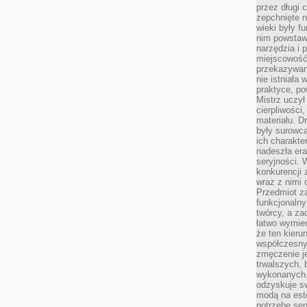
przez długi 
zepchnięte 
wieki były f
nim powstawa
narzędzia i 
miejscowość 
przekazywan
nie istniała
praktyce, po
Mistrz uczył 
cierpliwości
materiału. D
były surowc
ich charakte
nadeszła era
seryjności. 
konkurencji 
wraz z nimi 
Przedmiot z
funkcjonalny
twórcy, a za
łatwo wymie
że ten kieru
współczesny 
zmęczenie j
trwalszych, 
wykonanych.
odzyskuje sw
modą na est
potrzebę se