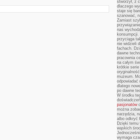
stworzył, z 
dlaczego wyg
staje się ba
szanować, n
Zamiast szyb
przywiązani
nas wychodz
konsumpcji. 
przyciąga ta
nie widzieli
fachach. Dzi
dawne techn
pracownia c
na całym świ
krótkie seri
oryginalność
muzeum. Moż
odpowiadać 
dlatego nowe
po dawne tec
W środku te
doświadczeń 
pasjonatów
c
można zobac
narzędzia, n
albo odkryć
Dzięki temu 
wąskich środ
Jednocześnie
wymaga czasu