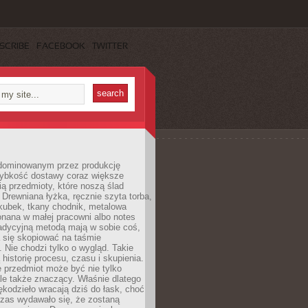
SCRIBE
FACEBOOK
TWITTER
dominowanym przez produkcję
ybkość dostawy coraz większe
ią przedmioty, które noszą ślad
. Drewniana łyżka, ręcznie szyta torba,
kubek, tkany chodnik, metalowa
nana w małej pracowni albo notes
radycyjną metodą mają w sobie coś,
 się skopiować na taśmie
. Nie chodzi tylko o wygląd. Takie
 historię procesu, czasu i skupienia.
 przedmiot może być nie tylko
le także znaczący. Właśnie dlatego
rękodzieło wracają dziś do łask, choć
czas wydawało się, że zostaną