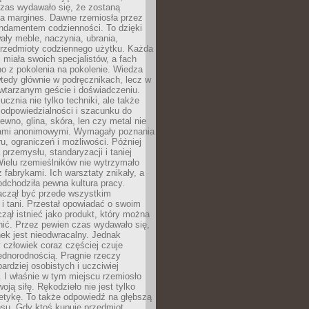
czas wydawało się, że zostaną
na margines. Dawne rzemiosła przez
undamentem codzienności. To dzięki
ły meble, naczynia, ubrania,
przedmioty codziennego użytku. Każda
miała swoich specjalistów, a fach
o z pokolenia na pokolenie. Wiedza
 wtedy głównie w podręcznikach, lecz w
wtarzanym geście i doświadczeniu.
ucznia nie tylko techniki, ale także
, odpowiedzialności i szacunku do
rewno, glina, skóra, len czy metal nie
ami anonimowymi. Wymagały poznania
ru, ograniczeń i możliwości. Później
 przemysłu, standaryzacji i taniej
Wielu rzemieślników nie wytrzymało
z fabrykami. Ich warsztaty znikały, a
odchodziła pewna kultura pracy.
aczął być przede wszystkim
 i tani. Przestał opowiadać o swoim
czął istnieć jako produkt, który można
nić. Przez pewien czas wydawało się,
nek jest nieodwracalny. Jednak
człowiek coraz częściej czuje
ednorodnością. Pragnie rzeczy
bardziej osobistych i uczciwiej
 I właśnie w tym miejscu rzemiosło
oją siłę. Rękodzieło nie jest tylko
etykę. To także odpowiedź na głębszą
nsu. Gdy ktoś kupuje przedmiot