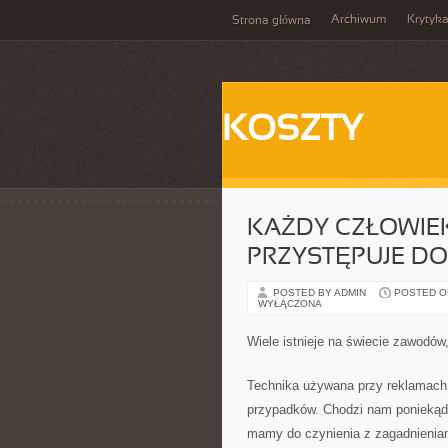
Archiwum
Krytyk
Strona główna
KOSZTY
KAŻDY CZŁOWIEK
PRZYSTĘPUJE DO
POSTED BY ADMIN
POSTED ON
WYŁĄCZONA
Wiele istnieje na świecie zawodów
Technika używana przy reklamach 
przypadków. Chodzi nam poniekąd 
mamy do czynienia z zagadnieniam