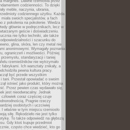
na margines. Dawne rzemiosła przez
undamentem codzienności. To dzięki
ły meble, naczynia, ubrania,
przedmioty codziennego użytku. Każda
miała swoich specjalistów, a fach
o z pokolenia na pokolenie. Wiedza
 wtedy głównie w podręcznikach, lecz w
wtarzanym geście i doświadczeniu.
ucznia nie tylko techniki, ale także
, odpowiedzialności i szacunku do
rewno, glina, skóra, len czy metal nie
ami anonimowymi. Wymagały poznania
ru, ograniczeń i możliwości. Później
 przemysłu, standaryzacji i taniej
Wielu rzemieślników nie wytrzymało
z fabrykami. Ich warsztaty znikały, a
odchodziła pewna kultura pracy.
aczął być przede wszystkim
 i tani. Przestał opowiadać o swoim
czął istnieć jako produkt, który można
nić. Przez pewien czas wydawało się,
nek jest nieodwracalny. Jednak
człowiek coraz częściej czuje
ednorodnością. Pragnie rzeczy
bardziej osobistych i uczciwiej
 I właśnie w tym miejscu rzemiosło
oją siłę. Rękodzieło nie jest tylko
etykę. To także odpowiedź na głębszą
nsu. Gdy ktoś kupuje przedmiot
znie, często chce wiedzieć, kto go