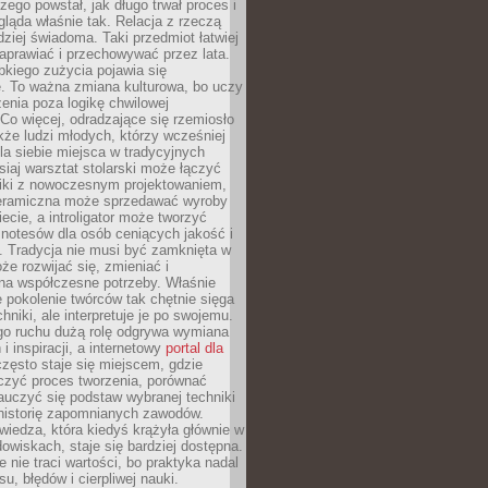
czego powstał, jak długo trwał proces i
ląda właśnie tak. Relacja z rzeczą
rdziej świadoma. Taki przedmiot łatwiej
aprawiać i przechowywać przez lata.
kiego zużycia pojawia się
e. To ważna zmiana kulturowa, bo uczy
enia poza logikę chwilowej
Co więcej, odradzające się rzemiosło
kże ludzi młodych, którzy wcześniej
 dla siebie miejsca w tradycyjnych
siaj warsztat stolarski może łączyć
iki z nowoczesnym projektowaniem,
eramiczna może sprzedawać wyroby
ecie, a introligator może tworzyć
e notesów dla osób ceniących jakość i
. Tradycja nie musi być zamknięta w
e rozwijać się, zmieniać i
na współczesne potrzeby. Właśnie
 pokolenie twórców tak chętnie sięga
hniki, ale interpretuje je po swojemu.
go ruchu dużą rolę odgrywa wymiana
i inspiracji, a internetowy
portal dla
zęsto staje się miejscem, gdzie
zyć proces tworzenia, porównać
auczyć się podstaw wybranej techniki
 historię zapomnianych zawodów.
wiedza, która kiedyś krążyła głównie w
owiskach, staje się bardziej dostępna.
 nie traci wartości, bo praktyka nadal
, błędów i cierpliwej nauki.