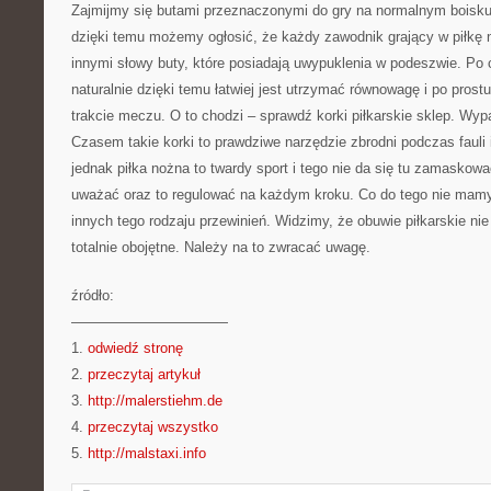
Zajmijmy się butami przeznaczonymi do gry na normalnym boisku 
dzięki temu możemy ogłosić, że każdy zawodnik grający w piłkę 
innymi słowy buty, które posiadają uwypuklenia w podeszwie. Po
naturalnie dzięki temu łatwiej jest utrzymać równowagę i po prostu
trakcie meczu. O to chodzi – sprawdź korki piłkarskie sklep. Wy
Czasem takie korki to prawdziwe narzędzie zbrodni podczas fauli 
jednak piłka nożna to twardy sport i tego nie da się tu zamasko
uważać oraz to regulować na każdym kroku. Co do tego nie mamy 
innych tego rodzaju przewinień. Widzimy, że obuwie piłkarskie nie 
totalnie obojętne. Należy na to zwracać uwagę.
źródło:
———————————
1.
odwiedź stronę
2.
przeczytaj artykuł
3.
http://malerstiehm.de
4.
przeczytaj wszystko
5.
http://malstaxi.info