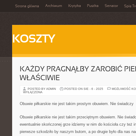
Archiwum
Krytyka
Pustka
Senator
Strona główna
Spis Tr
KOSZTY
KAŻDY PRAGNĄŁBY ZAROBIĆ PIE
WŁAŚCIWIE
POSTED BY ADMIN
POSTED ON SIE - 6 - 2025
MOŻLIWOŚĆ K
WYŁĄCZONA
Obuwie piłkarskie nie jest takim prostym obuwiem. Nie świadczy
Obuwie piłkarskie nie jest takim przeciętnym obuwiem. Nie świad
ewentualnie skończonej grze idziemy w nim do kościoła czy też i
pierwsze szkodziło by naszym butom, a po drugie było dla nas n