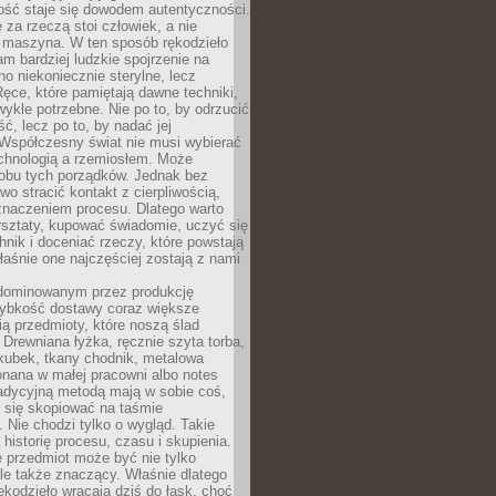
ość staje się dowodem autentyczności.
 za rzeczą stoi człowiek, a nie
maszyna. W ten sposób rękodzieło
m bardziej ludzkie spojrzenie na
no niekoniecznie sterylne, lecz
ęce, które pamiętają dawne techniki,
wykle potrzebne. Nie po to, by odrzucić
, lecz po to, by nadać jej
Współczesny świat nie musi wybierać
chnologią a rzemiosłem. Może
 obu tych porządków. Jednak bez
wo stracić kontakt z cierpliwością,
 znaczeniem procesu. Dlatego warto
rsztaty, kupować świadomie, uczyć się
nik i doceniać rzeczy, które powstają
właśnie one najczęściej zostają z nami
dominowanym przez produkcję
ybkość dostawy coraz większe
ią przedmioty, które noszą ślad
. Drewniana łyżka, ręcznie szyta torba,
kubek, tkany chodnik, metalowa
nana w małej pracowni albo notes
radycyjną metodą mają w sobie coś,
 się skopiować na taśmie
. Nie chodzi tylko o wygląd. Takie
 historię procesu, czasu i skupienia.
 przedmiot może być nie tylko
le także znaczący. Właśnie dlatego
rękodzieło wracają dziś do łask, choć