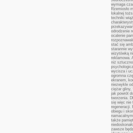
wymaga czasu
Rzemiosło m
lokalnej toż
techniki wiąż
charakteryst
przekazywan
odrodzenie 
ocalenie pam
rozpoznawaln
stać się am
starannie w
wizytówką n
reklamowa. 
niż sztuczn
psychologicz
wycisza i uc
ogromna czę
ekranem, ko
niezwykle o
ciężar gliny
jak powrót d
tworzenia. D
się więc nie
regeneracji.
obiegu i sk
namacalnym 
także pamię
niedoskonało
zawsze będz