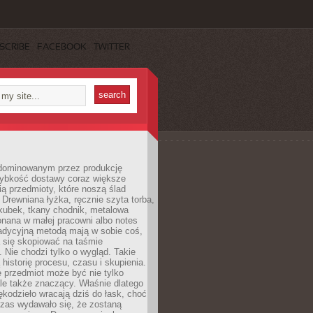
SCRIBE
FACEBOOK
TWITTER
dominowanym przez produkcję
ybkość dostawy coraz większe
ią przedmioty, które noszą ślad
. Drewniana łyżka, ręcznie szyta torba,
kubek, tkany chodnik, metalowa
nana w małej pracowni albo notes
radycyjną metodą mają w sobie coś,
 się skopiować na taśmie
. Nie chodzi tylko o wygląd. Takie
 historię procesu, czasu i skupienia.
 przedmiot może być nie tylko
le także znaczący. Właśnie dlatego
rękodzieło wracają dziś do łask, choć
czas wydawało się, że zostaną