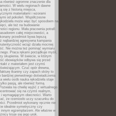
a również ogromne znaczenie dla
samości. W wielu regionach dawne
ą się z historią miejsca,
ycznymi materiałami i wzorami
ymi od pokoleń. Współczesne
rękodzieła może więc być sposobem na
ięci, ale też na budowanie
ości regionu. Mała pracownia potrafi
basadorem całej miejscowości, a
ykonany przedmiot bywa lepszą
iż najbardziej agresywna kampania
Autentyczność wciąż działa mocniej
ość. Nie można też pominąć wymiaru
nego. Praca rękami porządkuje myśli,
zy skupienia. W świecie, w którym
ść obowiązków odbywa się przed
ntakt z materiałem jest czymś
dświeżającym. Czuć opór drewna,
, fakturę tkaniny czy zapach skóry to
o bardziej pierwotnego doświadczenia
la wielu osób nauka rękodzieła staje
 tylko pasją, ale również formą
 Pozwala na chwilę wyjść z wirtualnego
oncentrować się na czymś realnym,
i wymagającym obecności. Warto
tać, że rzemiosło uczy szacunku do
ści. Przedmiot wykonany ręcznie nie
ie idealnie symetryczny czy
z innym egzemplarzem. Ale właśnie w
óżnicy kryje się jego urok.