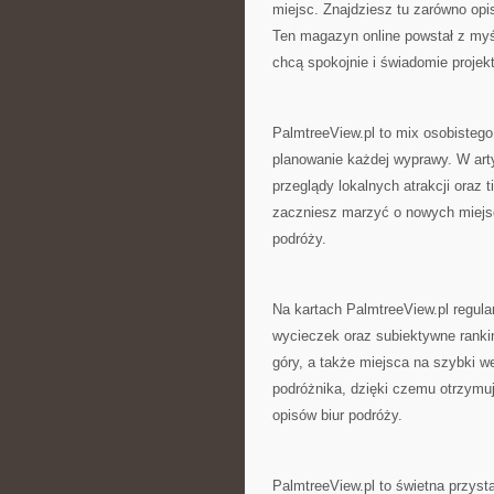
miejsc. Znajdziesz tu zarówno opi
Ten magazyn online powstał z myśl
chcą spokojnie i świadomie proje
PalmtreeView.pl to mix osobistego
planowanie każdej wyprawy. W art
przeglądy lokalnych atrakcji oraz 
zaczniesz marzyć o nowych miejsc
podróży.
Na kartach PalmtreeView.pl regula
wycieczek oraz subiektywne ranki
góry, a także miejsca na szybki w
podróżnika, dzięki czemu otrzymu
opisów biur podróży.
PalmtreeView.pl to świetna przysta