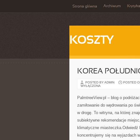
Archiwum
Krytyk
Strona główna
KOSZTY
KOREA POŁUDNI
POSTED BY ADMIN
POSTED ON 
WYŁĄCZONA
PalmtreeView.pl – blog o podróżach
zamiłowanie do wędrowania po świe
w drogę. To witryna, na której zna
subiektywne rekomendacje miejsc,
klimatyczne miasteczka.Odwiedź 
koncentrujemy się na wyjazdach w 