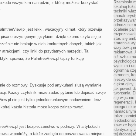
Rzemiosło m
 przede wszystkim narzędzie, z której możesz korzystać
lokalnej toż
.
techniki wiąż
charakteryst
przekazywan
odrodzenie 
treeView.pl jest lekki, wakacyjny klimat, który przewija
ocalenie pam
rozpoznawaln
ą pisane przystępnym językiem, dzięki czemu czyta się je
stać się am
starannie w
eśnie nie brakuje w nich konkretnych danych, takich jak
wizytówką n
 atrakcjami, czy linki do przydatnych narzędzi. Ta
reklamowa. 
niż sztuczn
ktyki sprawia, że PalmtreeView.pl łączy funkcję
psychologicz
wycisza i uc
ogromna czę
ekranem, ko
niezwykle o
ciężar gliny
enie do rozmowy. Dyskusje pod artykułami służą wymianie
jak powrót d
acji. Każdy czytelnik może zadać pytanie lub dopisać swoje
tworzenia. D
się więc nie
iew.pl nie jest tylko jednokierunkowym nadawaniem, lecz
regeneracji.
obiegu i sk
której każda historia może kogoś zainspirować.
namacalnym 
także pamię
niedoskonało
zawsze będz
reeView.pl jest bezpieczeństwo w podróży. W artykułach
identyczny 
rowia w podróży, a także zachęta do poszanowania miejsc i
tej drobnej r