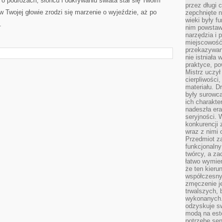
 o podróżach, słońcu i odkrywaniu świata stał się Twoim
przez długi 
Twojej głowie zrodzi się marzenie o wyjeździe, aż po
zepchnięte 
wieki były f
.
nim powstawa
narzędzia i 
miejscowość 
przekazywan
nie istniała
praktyce, po
Mistrz uczył 
cierpliwości
materiału. D
były surowc
ich charakte
nadeszła era
seryjności. 
konkurencji 
wraz z nimi 
Przedmiot z
funkcjonalny
twórcy, a za
łatwo wymie
że ten kieru
współczesny 
zmęczenie j
trwalszych, 
wykonanych.
odzyskuje sw
modą na est
potrzebę se