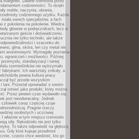
na margines. Dawne rzemiosła przez
undamentem codzienności. To dzięki
ły meble, naczynia, ubrania,
przedmioty codziennego użytku. Każda
miała swoich specjalistów, a fach
o z pokolenia na pokolenie. Wiedza
 wtedy głównie w podręcznikach, lecz w
wtarzanym geście i doświadczeniu.
ucznia nie tylko techniki, ale także
, odpowiedzialności i szacunku do
rewno, glina, skóra, len czy metal nie
ami anonimowymi. Wymagały poznania
ru, ograniczeń i możliwości. Później
 przemysłu, standaryzacji i taniej
Wielu rzemieślników nie wytrzymało
z fabrykami. Ich warsztaty znikały, a
odchodziła pewna kultura pracy.
aczął być przede wszystkim
 i tani. Przestał opowiadać o swoim
czął istnieć jako produkt, który można
nić. Przez pewien czas wydawało się,
nek jest nieodwracalny. Jednak
człowiek coraz częściej czuje
ednorodnością. Pragnie rzeczy
bardziej osobistych i uczciwiej
 I właśnie w tym miejscu rzemiosło
oją siłę. Rękodzieło nie jest tylko
etykę. To także odpowiedź na głębszą
nsu. Gdy ktoś kupuje przedmiot
znie, często chce wiedzieć, kto go