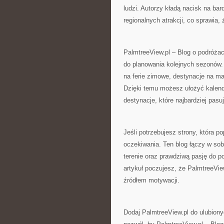
ludzi. Autorzy kładą nacisk na bar
regionalnych atrakcji, co sprawia,
PalmtreeView.pl – Blog o podróżac
do planowania kolejnych sezonów. 
na ferie zimowe, destynacje na maj
Dzięki temu możesz ułożyć kalend
destynacje, które najbardziej pasu
Jeśli potrzebujesz strony, która p
oczekiwania. Ten blog łączy w so
terenie oraz prawdziwą pasję do p
artykuł poczujesz, że PalmtreeVie
źródłem motywacji.
Dodaj PalmtreeView.pl do ulubiony