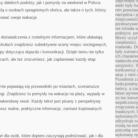
zepchnięte 
sy dalekich podróży, jak i pomysły na weekend w Polsce.
wieki były f
ą o osobach spragnionych słońca, ale także o tych, którzy
nim powstawa
narzędzia i 
ktować swoje wakacje.
miejscowość 
przekazywan
nie istniała
praktyce, po
 doświadczenia z rzetelnymi informacjami, które ułatwiają
Mistrz uczył 
cierpliwości
ykułach znajdziesz subiektywne oceny miejsc noclegowych,
materiału. D
były surowc
tipy dotyczące dojazdu i komunikacji. Dzięki temu nie tylko
ich charakte
ach, ale też zrozumiesz, jak zaplanować każdy etap
nadeszła era
seryjności. 
konkurencji 
wraz z nimi 
Przedmiot z
funkcjonalny
rnie pojawiają się przewodniki po miastach, scenariusze
twórcy, a za
łatwo wymie
ngi. Znajdziesz tu pomysły na wakacje na plaży, wypady w
że ten kieru
eekendowy reset. Każdy tekst jest pisany z perspektywy
współczesny 
zmęczenie j
jesz realne, praktyczne informacje, zamiast kopiowanych
trwalszych, 
wykonanych.
odzyskuje sw
modą na est
potrzebę se
wykonany ręc
ń dla osób, które dopiero zaczynają podróżować, jak i dla