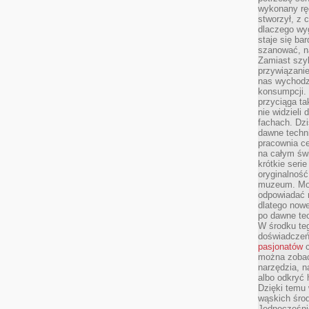
wykonany ręc
stworzył, z 
dlaczego wyg
staje się ba
szanować, n
Zamiast szyb
przywiązani
nas wychodz
konsumpcji. 
przyciąga ta
nie widzieli
fachach. Dzi
dawne techn
pracownia c
na całym świ
krótkie seri
oryginalność
muzeum. Moż
odpowiadać 
dlatego nowe
po dawne tec
W środku te
doświadczeń 
pasjonatów
c
można zobac
narzędzia, n
albo odkryć
Dzięki temu 
wąskich środ
Jednocześnie