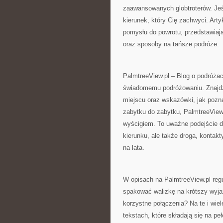
zaawansowanych globtroterów. Jeś
kierunek, który Cię zachwyci. Art
pomysłu do powrotu, przedstawiają
oraz sposoby na tańsze podróże.
PalmtreeView.pl – Blog o podróżac
świadomemu podróżowaniu. Znajdz
miejscu oraz wskazówki, jak pozn
zabytku do zabytku, PalmtreeView.
wyścigiem. To uważne podejście do
kierunku, ale także droga, kontak
na lata.
W opisach na PalmtreeView.pl regu
spakować walizkę na krótszy wyja
korzystne połączenia? Na te i wie
tekstach, które składają się na p