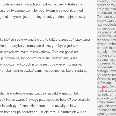
stworzył, z 
li potrzebujesz nowych pomysłów, na pewno trafisz na
dlaczego wyg
staje się ba
ykuły są tworzone tak, aby być Twoim przewodnikiem od
szanować, n
c najkorzystniejsze terminy podróży, orientacyjne koszty
Zamiast szyb
przywiązani
nas wychodz
konsumpcji. 
przyciąga ta
nie widzieli
h, słońcu i odkrywaniu świata to także przestrzeń przyjazna
fachach. Dzi
dawne techn
iesz tu artykuły promujące dłuższy pobyt w jednym
pracownia c
na całym świ
ać prawdziwe życie mieszkańców. Zamiast gonić od
krótkie seri
pl proponuje, by podróż stała się przeżyciem, a nie
oryginalność
muzeum. Moż
 podróży, w których istotne jest coś więcej niż nazwa
odpowiadać 
ty z lokalnymi mieszkańcami i wspomnienia, które zostaną
dlatego nowe
po dawne tec
W środku te
doświadczeń 
pasjonatów
c
można zobac
larnie występuje organizacyjny aspekt wyjazdu. Jak
narzędzia, n
albo odkryć
zd? Na co zwrócić uwagę przy wyborze hotelu? Jak znaleźć
Dzięki temu 
le innych pytań znajdziesz konkretne rozwiązania w
wąskich środ
Jednocześnie
ełen kompas po podróżach. Dzięki temu PalmtreeView.pl to
wymaga czasu