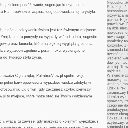
Niedoskonał
dziej zielone podróżowanie, sugerując korzystanie z
Pokazuje, że
bezosobowa 
 że PalmtreeView.pl wspiera ideę odpowiedzialnej turystyki.
przywraca na
piękno. Pięk
prawdziwe. R
są dziś niez
h, słońcu i odkrywaniu świata jest też świetnym miejscem
nowoczesność
Znajdziesz tu pomysły na wyjazdy w środku lata, sugestie
równowagę. 
pomiędzy te
ówkę oraz kierunki, które najpiękniej wyglądają jesienią.
korzystać z
rzemiosła łat
arz wyjazdów zgodnie z porami roku, wybierając te
trwałością i
ją do Twojego stylu życia.
wspierać wa
dawnych tech
wolniej. To 
najdłużej.
W świecie z
oprowadzi Cię za rękę, PalmtreeView.pl spełni Twoje
masową i sz
bie pełne barw opowieści z wyjazdów, wiedzę zdobytą w
wrażenie rob
ludzkiej ręki
odróżowania. Od chwili, gdy zaczniesz czytać pierwszy
ceramiczny 
w.pl to miejsce, które może stać się Twoim codziennym
klamka wyko
oprawiony t
czego nie da
produkcyjnej
rzeczy niosą
Pokazują, że
ch, wracaj tu zawsze, gdy marzysz o kolejnym wyjeździe, i
użyteczny, a
rzemiosło i 