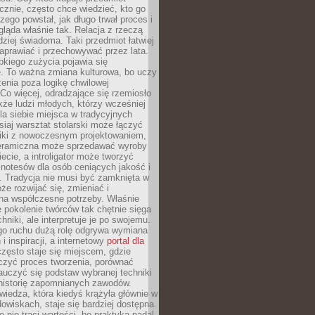
znie, często chce wiedzieć, kto go
czego powstał, jak długo trwał proces i
ląda właśnie tak. Relacja z rzeczą
rdziej świadoma. Taki przedmiot łatwiej
aprawiać i przechowywać przez lata.
kiego zużycia pojawia się
e. To ważna zmiana kulturowa, bo uczy
enia poza logikę chwilowej
Co więcej, odradzające się rzemiosło
kże ludzi młodych, którzy wcześniej
 dla siebie miejsca w tradycyjnych
siaj warsztat stolarski może łączyć
iki z nowoczesnym projektowaniem,
eramiczna może sprzedawać wyroby
ecie, a introligator może tworzyć
e notesów dla osób ceniących jakość i
. Tradycja nie musi być zamknięta w
e rozwijać się, zmieniać i
na współczesne potrzeby. Właśnie
 pokolenie twórców tak chętnie sięga
hniki, ale interpretuje je po swojemu.
go ruchu dużą rolę odgrywa wymiana
i inspiracji, a internetowy
portal dla
zęsto staje się miejscem, gdzie
zyć proces tworzenia, porównać
auczyć się podstaw wybranej techniki
 historię zapomnianych zawodów.
wiedza, która kiedyś krążyła głównie w
owiskach, staje się bardziej dostępna.
 nie traci wartości, bo praktyka nadal