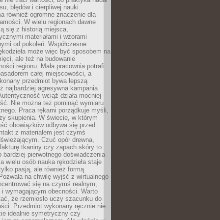
, błędów i cierpliwej nauki.
a również ogromne znaczenie dla
samości. W wielu regionach dawne
ą się z historią miejsca,
ycznymi materiałami i wzorami
ymi od pokoleń. Współczesne
rękodzieła może więc być sposobem na
ięci, ale też na budowanie
ości regionu. Mała pracownia potrafi
basadorem całej miejscowości, a
ykonany przedmiot bywa lepszą
iż najbardziej agresywna kampania
Autentyczność wciąż działa mocniej
ość. Nie można też pominąć wymiaru
nego. Praca rękami porządkuje myśli,
zy skupienia. W świecie, w którym
ść obowiązków odbywa się przed
ntakt z materiałem jest czymś
dświeżającym. Czuć opór drewna,
, fakturę tkaniny czy zapach skóry to
o bardziej pierwotnego doświadczenia
la wielu osób nauka rękodzieła staje
 tylko pasją, ale również formą
 Pozwala na chwilę wyjść z wirtualnego
oncentrować się na czymś realnym,
i wymagającym obecności. Warto
tać, że rzemiosło uczy szacunku do
ści. Przedmiot wykonany ręcznie nie
ie idealnie symetryczny czy