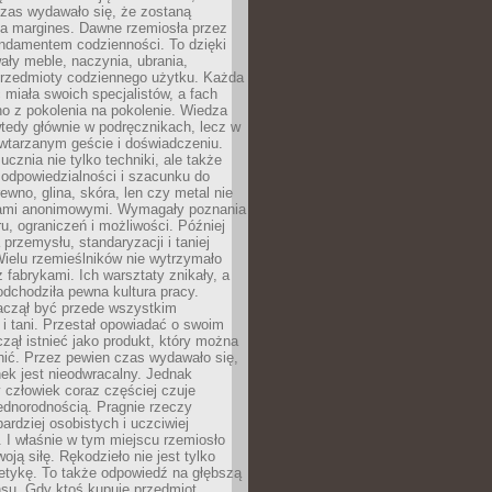
czas wydawało się, że zostaną
na margines. Dawne rzemiosła przez
undamentem codzienności. To dzięki
ły meble, naczynia, ubrania,
przedmioty codziennego użytku. Każda
miała swoich specjalistów, a fach
o z pokolenia na pokolenie. Wiedza
 wtedy głównie w podręcznikach, lecz w
wtarzanym geście i doświadczeniu.
ucznia nie tylko techniki, ale także
, odpowiedzialności i szacunku do
rewno, glina, skóra, len czy metal nie
ami anonimowymi. Wymagały poznania
ru, ograniczeń i możliwości. Później
 przemysłu, standaryzacji i taniej
Wielu rzemieślników nie wytrzymało
z fabrykami. Ich warsztaty znikały, a
odchodziła pewna kultura pracy.
aczął być przede wszystkim
 i tani. Przestał opowiadać o swoim
czął istnieć jako produkt, który można
nić. Przez pewien czas wydawało się,
nek jest nieodwracalny. Jednak
człowiek coraz częściej czuje
ednorodnością. Pragnie rzeczy
bardziej osobistych i uczciwiej
 I właśnie w tym miejscu rzemiosło
oją siłę. Rękodzieło nie jest tylko
etykę. To także odpowiedź na głębszą
nsu. Gdy ktoś kupuje przedmiot