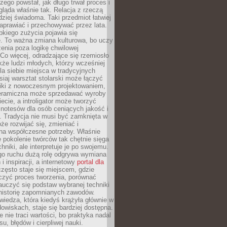
czego powstał, jak długo trwał proces i
ląda właśnie tak. Relacja z rzeczą
rdziej świadoma. Taki przedmiot łatwiej
aprawiać i przechowywać przez lata.
kiego zużycia pojawia się
e. To ważna zmiana kulturowa, bo uczy
enia poza logikę chwilowej
Co więcej, odradzające się rzemiosło
kże ludzi młodych, którzy wcześniej
 dla siebie miejsca w tradycyjnych
siaj warsztat stolarski może łączyć
iki z nowoczesnym projektowaniem,
eramiczna może sprzedawać wyroby
ecie, a introligator może tworzyć
e notesów dla osób ceniących jakość i
. Tradycja nie musi być zamknięta w
e rozwijać się, zmieniać i
na współczesne potrzeby. Właśnie
 pokolenie twórców tak chętnie sięga
hniki, ale interpretuje je po swojemu.
go ruchu dużą rolę odgrywa wymiana
i inspiracji, a internetowy
portal dla
zęsto staje się miejscem, gdzie
zyć proces tworzenia, porównać
auczyć się podstaw wybranej techniki
 historię zapomnianych zawodów.
wiedza, która kiedyś krążyła głównie w
owiskach, staje się bardziej dostępna.
 nie traci wartości, bo praktyka nadal
, błędów i cierpliwej nauki.