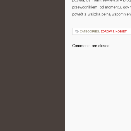
pozwól, by PalmtreeView.pl – Blog
przewodnikiem, od momentu, gdy w 
powrót z walizką pełną wspomnień
CATEGORIES:
ZDROWIE KOBIET
Comments are closed.