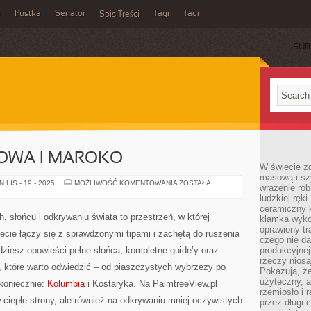
a
Pustka
Senator
Tagi
Tagi
Spis Treści
SUB
OWA I MAROKO
W świecie z
masową i sz
KOREA
LIS - 19 - 2025
MOŻLIWOŚĆ KOMENTOWANIA
ZOSTAŁA
wrażenie rob
POŁUDNIOWA
ludzkiej ręki
I
MAROKO
ceramiczny 
, słońcu i odkrywaniu świata to przestrzeń, w której
klamka wyko
oprawiony t
cie łączy się z sprawdzonymi tipami i zachętą do ruszenia
czego nie da
jdziesz opowieści pełne słońca, kompletne guide’y oraz
produkcyjnej
rzeczy niosą
 które warto odwiedzić – od piaszczystych wybrzeży po
Pokazują, że
użyteczny, a
koniecznie:
Kolumbia
i Kostaryka. Na PalmtreeView.pl
rzemiosło i 
ciepłe strony, ale również na odkrywaniu mniej oczywistych
przez długi 