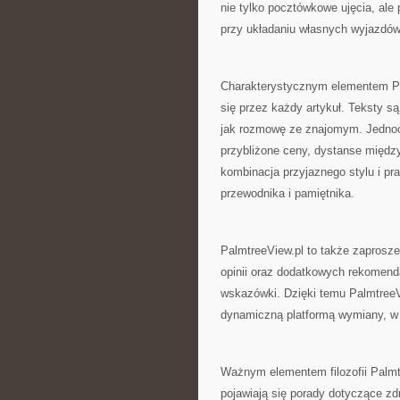
nie tylko pocztówkowe ujęcia, ale
przy układaniu własnych wyjazdów
Charakterystycznym elementem Palm
się przez każdy artykuł. Teksty s
jak rozmowę ze znajomym. Jednocz
przybliżone ceny, dystanse między
kombinacja przyjaznego stylu i pra
przewodnika i pamiętnika.
PalmtreeView.pl to także zaprosz
opinii oraz dodatkowych rekomend
wskazówki. Dzięki temu PalmtreeV
dynamiczną platformą wymiany, w 
Ważnym elementem filozofii Palmt
pojawiają się porady dotyczące zd