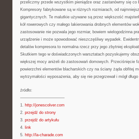
przeliczmy przede wszystkim pieniądze oraz zastanówmy się co 
Kompresory fabrykowane są w różnych rozmiarach, od najmniejsz
gigantycznych. Te malutkie używane są przez większość majst
kół rowerowych czy małego lakierowania drobnych elementów wo
zastosowanie nie pozwala jego rozmiar, bowiem wielogodzinna pr
urządzenie i może spowodować nieszczęśliwy wypadek. Ewidentn
detalów kompresora to normalna rzecz przy jego zbytniej eksploat
Skutkiem tego w doświadczonych warsztatach pozyskujemy obsze
większej mocy aniżeli do zastosowań domowych. Przeciśnięcie fa
powierzchni elementów blacharskich czy na ściany żąda obfitej m
wytrzymałości wyposażenia, aby się nie przegrzewał i mógł długo
źródło:
———————————
1.
http://jonescolver.com
2.
przejdź do strony
3.
przejdź do artykułu
4.
link
5.
http://la-charade.com