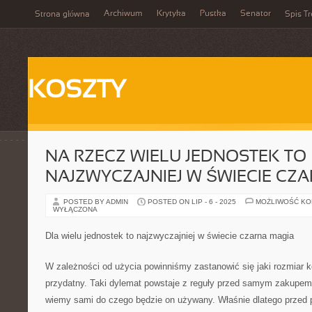
Archiwum
Krytyka
Pustka
Senator
Strona główna
Spis Tr
KOSZTY
NA RZECZ WIELU JEDNOSTEK TO
NAJZWYCZAJNIEJ W ŚWIECIE CZ
POSTED BY ADMIN
POSTED ON LIP - 6 - 2025
MOŻLIWOŚĆ K
WYŁĄCZONA
Dla wielu jednostek to najzwyczajniej w świecie czarna magia
W zależności od użycia powinniśmy zastanowić się jaki rozmiar 
przydatny. Taki dylemat powstaje z reguły przed samym zakupem,
wiemy sami do czego będzie on używany. Właśnie dlatego przed 