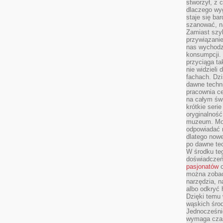
stworzył, z 
dlaczego wyg
staje się ba
szanować, n
Zamiast szyb
przywiązani
nas wychodz
konsumpcji. 
przyciąga ta
nie widzieli
fachach. Dzi
dawne techn
pracownia c
na całym świ
krótkie seri
oryginalność
muzeum. Moż
odpowiadać 
dlatego nowe
po dawne tec
W środku te
doświadczeń 
pasjonatów
c
można zobac
narzędzia, n
albo odkryć
Dzięki temu 
wąskich środ
Jednocześnie
wymaga czasu