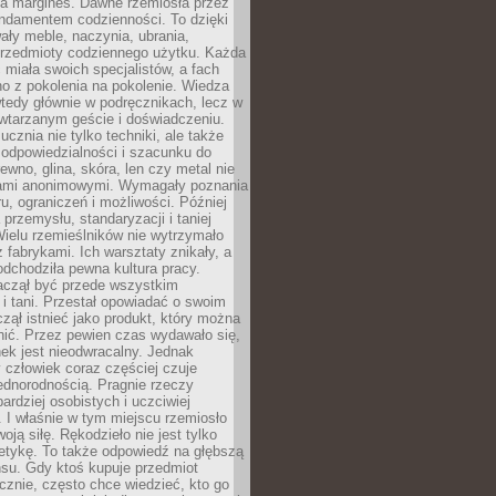
na margines. Dawne rzemiosła przez
undamentem codzienności. To dzięki
ły meble, naczynia, ubrania,
przedmioty codziennego użytku. Każda
miała swoich specjalistów, a fach
o z pokolenia na pokolenie. Wiedza
 wtedy głównie w podręcznikach, lecz w
wtarzanym geście i doświadczeniu.
ucznia nie tylko techniki, ale także
, odpowiedzialności i szacunku do
rewno, glina, skóra, len czy metal nie
ami anonimowymi. Wymagały poznania
ru, ograniczeń i możliwości. Później
 przemysłu, standaryzacji i taniej
Wielu rzemieślników nie wytrzymało
z fabrykami. Ich warsztaty znikały, a
odchodziła pewna kultura pracy.
aczął być przede wszystkim
 i tani. Przestał opowiadać o swoim
czął istnieć jako produkt, który można
nić. Przez pewien czas wydawało się,
nek jest nieodwracalny. Jednak
człowiek coraz częściej czuje
ednorodnością. Pragnie rzeczy
bardziej osobistych i uczciwiej
 I właśnie w tym miejscu rzemiosło
oją siłę. Rękodzieło nie jest tylko
etykę. To także odpowiedź na głębszą
nsu. Gdy ktoś kupuje przedmiot
znie, często chce wiedzieć, kto go