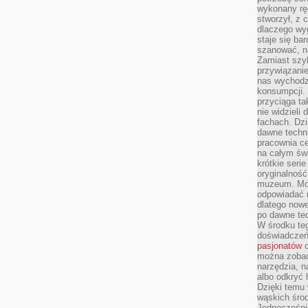
wykonany ręc
stworzył, z 
dlaczego wyg
staje się ba
szanować, n
Zamiast szyb
przywiązani
nas wychodz
konsumpcji. 
przyciąga ta
nie widzieli
fachach. Dzi
dawne techn
pracownia c
na całym świ
krótkie seri
oryginalność
muzeum. Moż
odpowiadać 
dlatego nowe
po dawne tec
W środku te
doświadczeń 
pasjonatów
c
można zobac
narzędzia, n
albo odkryć
Dzięki temu 
wąskich środ
Jednocześnie