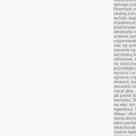
wymaga czasu
Rzemiosło m
lokalnej toż
techniki wiąż
charakteryst
przekazywan
odrodzenie 
ocalenie pam
rozpoznawaln
stać się am
starannie w
wizytówką n
reklamowa. 
niż sztuczn
psychologicz
wycisza i uc
ogromna czę
ekranem, ko
niezwykle o
ciężar gliny
jak powrót d
tworzenia. D
się więc nie
regeneracji.
obiegu i sk
namacalnym 
także pamię
niedoskonało
zawsze będz