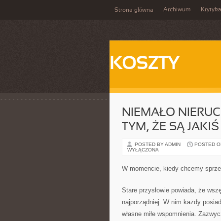
Archiwum
Krytyk
Strona główna
KOSZTY
NIEMAŁO NIERU
TYM, ŻE SĄ JAK
POSTED BY ADMIN
POSTED ON
WYŁĄCZONA
W momencie, kiedy chcemy sprzed
Stare przysłowie powiada, że wsz
najporządniej. W nim każdy posia
własne miłe wspomnienia. Zazwyc