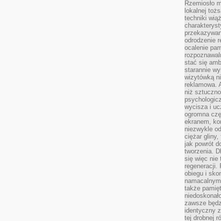
Rzemiosło m
lokalnej toż
techniki wiąż
charakteryst
przekazywan
odrodzenie 
ocalenie pam
rozpoznawaln
stać się am
starannie w
wizytówką n
reklamowa. 
niż sztuczn
psychologicz
wycisza i uc
ogromna czę
ekranem, ko
niezwykle o
ciężar gliny
jak powrót d
tworzenia. D
się więc nie
regeneracji.
obiegu i sk
namacalnym 
także pamię
niedoskonało
zawsze będz
identyczny 
tej drobnej r