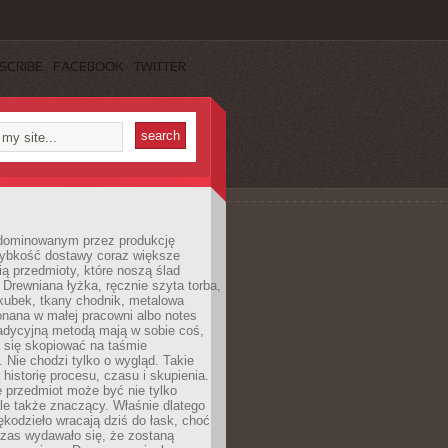
SCRIBE
FACEBOOK
TWITTER
dominowanym przez produkcję
ybkość dostawy coraz większe
ią przedmioty, które noszą ślad
. Drewniana łyżka, ręcznie szyta torba,
kubek, tkany chodnik, metalowa
nana w małej pracowni albo notes
radycyjną metodą mają w sobie coś,
 się skopiować na taśmie
. Nie chodzi tylko o wygląd. Takie
 historię procesu, czasu i skupienia.
 przedmiot może być nie tylko
le także znaczący. Właśnie dlatego
rękodzieło wracają dziś do łask, choć
czas wydawało się, że zostaną