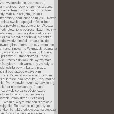
czas wydawało się, że zostaną
na margines. Dawne rzemiosła przez
undamentem codzienności. To dzięki
ły meble, naczynia, ubrania,
przedmioty codziennego użytku. Każda
miała swoich specjalistów, a fach
o z pokolenia na pokolenie. Wiedza
 wtedy głównie w podręcznikach, lecz w
wtarzanym geście i doświadczeniu.
ucznia nie tylko techniki, ale także
, odpowiedzialności i szacunku do
rewno, glina, skóra, len czy metal nie
ami anonimowymi. Wymagały poznania
ru, ograniczeń i możliwości. Później
 przemysłu, standaryzacji i taniej
Wielu rzemieślników nie wytrzymało
z fabrykami. Ich warsztaty znikały, a
odchodziła pewna kultura pracy.
aczął być przede wszystkim
 i tani. Przestał opowiadać o swoim
czął istnieć jako produkt, który można
nić. Przez pewien czas wydawało się,
nek jest nieodwracalny. Jednak
człowiek coraz częściej czuje
ednorodnością. Pragnie rzeczy
bardziej osobistych i uczciwiej
 I właśnie w tym miejscu rzemiosło
oją siłę. Rękodzieło nie jest tylko
etykę. To także odpowiedź na głębszą
nsu. Gdy ktoś kupuje przedmiot