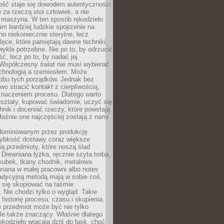
ość staje się dowodem autentyczności.
 za rzeczą stoi człowiek, a nie
maszyna. W ten sposób rękodzieło
m bardziej ludzkie spojrzenie na
no niekoniecznie sterylne, lecz
ęce, które pamiętają dawne techniki,
wykle potrzebne. Nie po to, by odrzucić
, lecz po to, by nadać jej
Współczesny świat nie musi wybierać
chnologią a rzemiosłem. Może
 obu tych porządków. Jednak bez
wo stracić kontakt z cierpliwością,
 znaczeniem procesu. Dlatego warto
rsztaty, kupować świadomie, uczyć się
nik i doceniać rzeczy, które powstają
właśnie one najczęściej zostają z nami
dominowanym przez produkcję
ybkość dostawy coraz większe
ią przedmioty, które noszą ślad
. Drewniana łyżka, ręcznie szyta torba,
kubek, tkany chodnik, metalowa
nana w małej pracowni albo notes
radycyjną metodą mają w sobie coś,
 się skopiować na taśmie
. Nie chodzi tylko o wygląd. Takie
 historię procesu, czasu i skupienia.
 przedmiot może być nie tylko
le także znaczący. Właśnie dlatego
rękodzieło wracają dziś do łask, choć