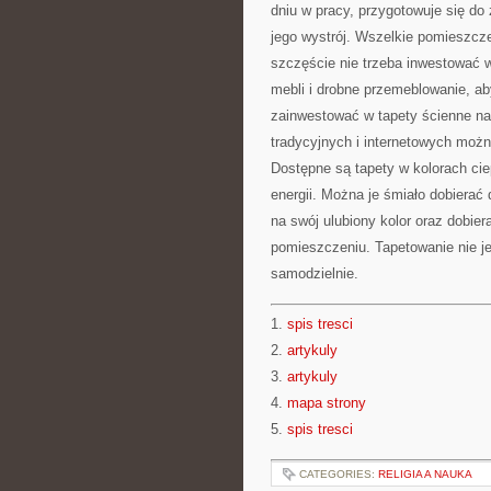
dniu w pracy, przygotowuje się do z
jego wystrój. Wszelkie pomieszcz
szczęście nie trzeba inwestować
mebli i drobne przemeblowanie, a
zainwestować w tapety ścienne na
tradycyjnych i internetowych możn
Dostępne są tapety w kolorach cie
energii. Można je śmiało dobierać
na swój ulubiony kolor oraz dobie
pomieszczeniu. Tapetowanie nie je
samodzielnie.
1.
spis tresci
2.
artykuly
3.
artykuly
4.
mapa strony
5.
spis tresci
CATEGORIES:
RELIGIA A NAUKA