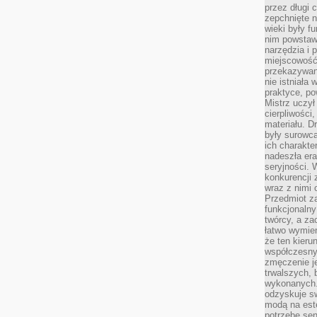
przez długi 
zepchnięte 
wieki były f
nim powstawa
narzędzia i 
miejscowość 
przekazywan
nie istniała
praktyce, po
Mistrz uczył 
cierpliwości
materiału. D
były surowc
ich charakte
nadeszła era
seryjności. 
konkurencji 
wraz z nimi 
Przedmiot z
funkcjonalny
twórcy, a za
łatwo wymie
że ten kieru
współczesny 
zmęczenie j
trwalszych, 
wykonanych.
odzyskuje sw
modą na est
potrzebę se