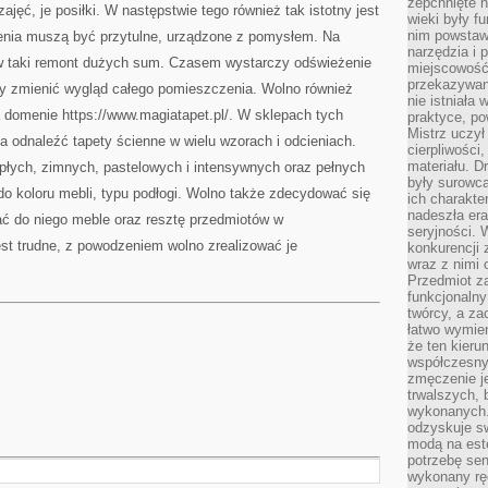
zepchnięte 
ajęć, je posiłki. W następstwie tego również tak istotny jest
wieki były f
nim powstawa
enia muszą być przytulne, urządzone z pomysłem. Na
narzędzia i 
 w taki remont dużych sum. Czasem wystarczy odświeżenie
miejscowość 
przekazywan
by zmienić wygląd całego pomieszczenia. Wolno również
nie istniała
 domenie https://www.magiatapet.pl/. W sklepach tych
praktyce, po
Mistrz uczył 
a odnaleźć tapety ścienne w wielu wzorach i odcieniach.
cierpliwości
materiału. D
płych, zimnych, pastelowych i intensywnych oraz pełnych
były surowc
 do koloru mebli, typu podłogi. Wolno także zdecydować się
ich charakte
nadeszła era
rać do niego meble oraz resztę przedmiotów w
seryjności. 
st trudne, z powodzeniem wolno zrealizować je
konkurencji 
wraz z nimi 
Przedmiot z
funkcjonalny
twórcy, a za
łatwo wymie
że ten kieru
współczesny 
zmęczenie j
trwalszych, 
wykonanych.
odzyskuje sw
modą na est
potrzebę se
wykonany ręc