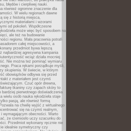
, błędów i cierpliwej nauki.
a również ogromne znaczenie dla
samości. W wielu regionach dawne
ą się z historią miejsca,
ycznymi materiałami i wzorami
ymi od pokoleń. Współczesne
rękodzieła może więc być sposobem na
ięci, ale też na budowanie
ości regionu. Mała pracownia potrafi
basadorem całej miejscowości, a
ykonany przedmiot bywa lepszą
iż najbardziej agresywna kampania
Autentyczność wciąż działa mocniej
ość. Nie można też pominąć wymiaru
nego. Praca rękami porządkuje myśli,
zy skupienia. W świecie, w którym
ść obowiązków odbywa się przed
ntakt z materiałem jest czymś
dświeżającym. Czuć opór drewna,
, fakturę tkaniny czy zapach skóry to
o bardziej pierwotnego doświadczenia
la wielu osób nauka rękodzieła staje
 tylko pasją, ale również formą
 Pozwala na chwilę wyjść z wirtualnego
oncentrować się na czymś realnym,
i wymagającym obecności. Warto
tać, że rzemiosło uczy szacunku do
ści. Przedmiot wykonany ręcznie nie
ie idealnie symetryczny czy