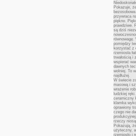
Niedoskonał
Pokazuje, że
bezosobowa 
przywraca na
piękno. Pięk
prawdziwe. R
są dziś niez
nowoczesność
równowagę. 
pomiędzy te
korzystać z
rzemiosła łat
trwałością i
wspierać wa
dawnych tech
wolniej. To 
najdłużej.
W świecie z
masową i sz
wrażenie rob
ludzkiej ręki
ceramiczny 
klamka wyko
oprawiony t
czego nie da
produkcyjnej
rzeczy niosą
Pokazują, że
użyteczny, a
rzemiosło i 