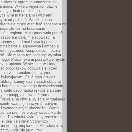
a również ogromne znaczenie dla
samości. W wielu regionach dawne
ą się z historią miejsca,
ycznymi materiałami i wzorami
ymi od pokoleń. Współczesne
rękodzieła może więc być sposobem na
ięci, ale też na budowanie
ości regionu. Mała pracownia potrafi
basadorem całej miejscowości, a
ykonany przedmiot bywa lepszą
iż najbardziej agresywna kampania
Autentyczność wciąż działa mocniej
ość. Nie można też pominąć wymiaru
nego. Praca rękami porządkuje myśli,
zy skupienia. W świecie, w którym
ść obowiązków odbywa się przed
ntakt z materiałem jest czymś
dświeżającym. Czuć opór drewna,
, fakturę tkaniny czy zapach skóry to
o bardziej pierwotnego doświadczenia
la wielu osób nauka rękodzieła staje
 tylko pasją, ale również formą
 Pozwala na chwilę wyjść z wirtualnego
oncentrować się na czymś realnym,
i wymagającym obecności. Warto
tać, że rzemiosło uczy szacunku do
ści. Przedmiot wykonany ręcznie nie
ie idealnie symetryczny czy
z innym egzemplarzem. Ale właśnie w
óżnicy kryje się jego urok.