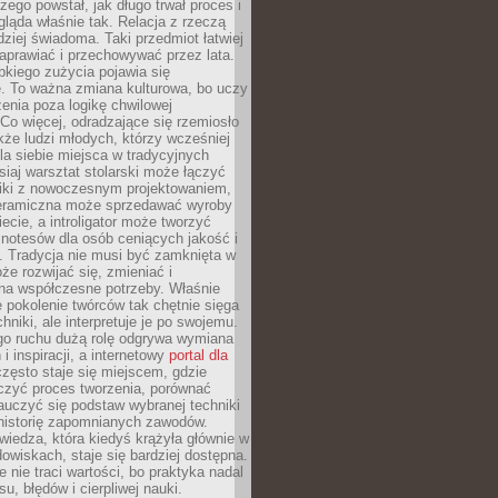
czego powstał, jak długo trwał proces i
ląda właśnie tak. Relacja z rzeczą
rdziej świadoma. Taki przedmiot łatwiej
aprawiać i przechowywać przez lata.
kiego zużycia pojawia się
e. To ważna zmiana kulturowa, bo uczy
enia poza logikę chwilowej
Co więcej, odradzające się rzemiosło
kże ludzi młodych, którzy wcześniej
 dla siebie miejsca w tradycyjnych
siaj warsztat stolarski może łączyć
iki z nowoczesnym projektowaniem,
eramiczna może sprzedawać wyroby
ecie, a introligator może tworzyć
e notesów dla osób ceniących jakość i
. Tradycja nie musi być zamknięta w
e rozwijać się, zmieniać i
na współczesne potrzeby. Właśnie
 pokolenie twórców tak chętnie sięga
hniki, ale interpretuje je po swojemu.
go ruchu dużą rolę odgrywa wymiana
i inspiracji, a internetowy
portal dla
zęsto staje się miejscem, gdzie
zyć proces tworzenia, porównać
auczyć się podstaw wybranej techniki
 historię zapomnianych zawodów.
wiedza, która kiedyś krążyła głównie w
owiskach, staje się bardziej dostępna.
 nie traci wartości, bo praktyka nadal
, błędów i cierpliwej nauki.