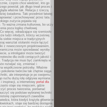
znie, często chce wiedzieć, kto go
czego powstał, jak długo trwał proces i
ląda właśnie tak. Relacja z rzeczą
rdziej świadoma. Taki przedmiot łatwiej
aprawiać i przechowywać przez lata.
kiego zużycia pojawia się
e. To ważna zmiana kulturowa, bo uczy
enia poza logikę chwilowej
Co więcej, odradzające się rzemiosło
kże ludzi młodych, którzy wcześniej
 dla siebie miejsca w tradycyjnych
siaj warsztat stolarski może łączyć
iki z nowoczesnym projektowaniem,
eramiczna może sprzedawać wyroby
ecie, a introligator może tworzyć
e notesów dla osób ceniących jakość i
. Tradycja nie musi być zamknięta w
e rozwijać się, zmieniać i
na współczesne potrzeby. Właśnie
 pokolenie twórców tak chętnie sięga
hniki, ale interpretuje je po swojemu.
go ruchu dużą rolę odgrywa wymiana
i inspiracji, a internetowy
portal dla
zęsto staje się miejscem, gdzie
zyć proces tworzenia, porównać
auczyć się podstaw wybranej techniki
 historię zapomnianych zawodów.
wiedza, która kiedyś krążyła głównie w
owiskach, staje się bardziej dostępna.
 nie traci wartości, bo praktyka nadal