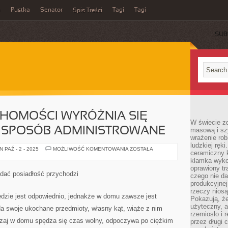
a
Pustka
Senator
Tagi
Tagi
Spis Treści
SUB
CHOMOŚCI WYRÓŻNIA SIĘ
W świecie z
IŚ SPOSÓB ADMINISTROWANE
masową i sz
wrażenie rob
ludzkiej ręki
NIEMAŁO
 PAŹ - 2 - 2025
MOŻLIWOŚĆ KOMENTOWANIA
ZOSTAŁA
ceramiczny 
NIERUCHOMOŚCI
WYRÓŻNIA
klamka wyko
SIĘ
oprawiony t
TYM,
ać posiadłość przychodzi
czego nie da
ŻE
SĄ
produkcyjnej
JAKIŚ
rzeczy niosą
SPOSÓB
ędzie jest odpowiednio, jednakże w domu zawsze jest
Pokazują, że
ADMINISTROWANE
użyteczny, a
da swoje ukochane przedmioty, własny kąt, wiąże z nim
rzemiosło i 
zaj w domu spędza się czas wolny, odpoczywa po ciężkim
przez długi 