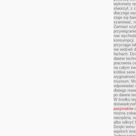
wykonany ręc
stworzył, z 
dlaczego wyg
staje się ba
szanować, n
Zamiast szyb
przywiązani
nas wychodz
konsumpcji. 
przyciąga ta
nie widzieli
fachach. Dzi
dawne techn
pracownia c
na całym świ
krótkie seri
oryginalność
muzeum. Moż
odpowiadać 
dlatego nowe
po dawne tec
W środku te
doświadczeń 
pasjonatów
c
można zobac
narzędzia, n
albo odkryć
Dzięki temu 
wąskich środ
Jednocześnie