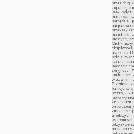
przez długi 
zepchnięte 
wieki były f
nim powstawa
narzędzia i 
miejscowość 
przekazywan
nie istniała
praktyce, po
Mistrz uczył 
cierpliwości
materiału. D
były surowc
ich charakte
nadeszła era
seryjności. 
konkurencji 
wraz z nimi 
Przedmiot z
funkcjonalny
twórcy, a za
łatwo wymie
że ten kieru
współczesny 
zmęczenie j
trwalszych, 
wykonanych.
odzyskuje sw
modą na est
potrzebę se