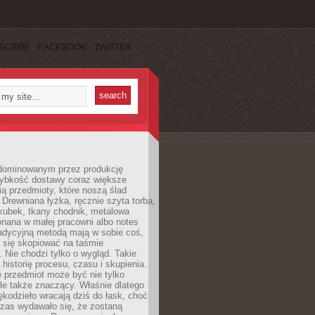
SCRIBE
FACEBOOK
TWITTER
dominowanym przez produkcję
ybkość dostawy coraz większe
ią przedmioty, które noszą ślad
. Drewniana łyżka, ręcznie szyta torba,
kubek, tkany chodnik, metalowa
nana w małej pracowni albo notes
radycyjną metodą mają w sobie coś,
 się skopiować na taśmie
. Nie chodzi tylko o wygląd. Takie
 historię procesu, czasu i skupienia.
 przedmiot może być nie tylko
le także znaczący. Właśnie dlatego
rękodzieło wracają dziś do łask, choć
czas wydawało się, że zostaną