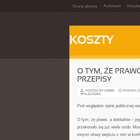
Archiwum
Krytyk
Strona główna
KOSZTY
O TYM, ŻE PRAWO
PRZEPISY
POSTED BY ADMIN
POSTED ON
WYŁĄCZONA
Pod względem opinii publicznej wo
O tym, że prawo, a dokładnie – je
przekonało się już wiele osób. Mo
innymi słowy wejściu z nim w konf