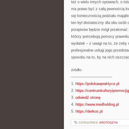
też o wielu innych sprawach, o tot
ma prawo być z całą pewnością k
się koniecznością podziału mająt
ten był dostateczny dla obu osób 
przepisów będzie mógł przekonać 
którzy potrzebują pomocy prawnik
wydatek – z uwagi na to, że żeby
profesjonalne usługi jego przedsta
sposobu na to, by na nich oszczęd
źródło:
———————————
1.
https://polskawpraktyce.pl
2.
https://centrumkulturyipromocji
3.
odwiedź stronę
4.
https://www.medholding.pl
5.
https://derkos.pl
CATEGORIES:
KROTOSZYN