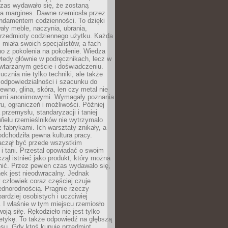
czas wydawało się, że zostaną
na margines. Dawne rzemiosła przez
undamentem codzienności. To dzięki
ły meble, naczynia, ubrania,
przedmioty codziennego użytku. Każda
miała swoich specjalistów, a fach
o z pokolenia na pokolenie. Wiedza
 wtedy głównie w podręcznikach, lecz w
wtarzanym geście i doświadczeniu.
ucznia nie tylko techniki, ale także
, odpowiedzialności i szacunku do
rewno, glina, skóra, len czy metal nie
ami anonimowymi. Wymagały poznania
ru, ograniczeń i możliwości. Później
 przemysłu, standaryzacji i taniej
Wielu rzemieślników nie wytrzymało
z fabrykami. Ich warsztaty znikały, a
odchodziła pewna kultura pracy.
aczął być przede wszystkim
 i tani. Przestał opowiadać o swoim
czął istnieć jako produkt, który można
nić. Przez pewien czas wydawało się,
nek jest nieodwracalny. Jednak
człowiek coraz częściej czuje
ednorodnością. Pragnie rzeczy
bardziej osobistych i uczciwiej
 I właśnie w tym miejscu rzemiosło
oją siłę. Rękodzieło nie jest tylko
etykę. To także odpowiedź na głębszą
nsu. Gdy ktoś kupuje przedmiot