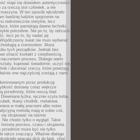
ość staje się dowodem autentyczności.
 za rzeczą stoi człowiek, a nie
maszyna. W ten sposób rękodzieło
m bardziej ludzkie spojrzenie na
no niekoniecznie sterylne, lecz
ęce, które pamiętają dawne techniki,
wykle potrzebne. Nie po to, by odrzucić
, lecz po to, by nadać jej
Współczesny świat nie musi wybierać
chnologią a rzemiosłem. Może
 obu tych porządków. Jednak bez
wo stracić kontakt z cierpliwością,
 znaczeniem procesu. Dlatego warto
rsztaty, kupować świadomie, uczyć się
nik i doceniać rzeczy, które powstają
właśnie one najczęściej zostają z nami
dominowanym przez produkcję
ybkość dostawy coraz większe
ią przedmioty, które noszą ślad
. Drewniana łyżka, ręcznie szyta torba,
kubek, tkany chodnik, metalowa
nana w małej pracowni albo notes
radycyjną metodą mają w sobie coś,
 się skopiować na taśmie
. Nie chodzi tylko o wygląd. Takie
 historię procesu, czasu i skupienia.
 przedmiot może być nie tylko
le także znaczący. Właśnie dlatego
rękodzieło wracają dziś do łask, choć