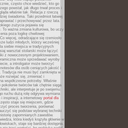
znie, często chce wiedzieć, kto go
czego powstał, jak długo trwał proces i
ląda właśnie tak. Relacja z rzeczą
rdziej świadoma. Taki przedmiot łatwiej
aprawiać i przechowywać przez lata.
kiego zużycia pojawia się
e. To ważna zmiana kulturowa, bo uczy
enia poza logikę chwilowej
Co więcej, odradzające się rzemiosło
kże ludzi młodych, którzy wcześniej
 dla siebie miejsca w tradycyjnych
siaj warsztat stolarski może łączyć
iki z nowoczesnym projektowaniem,
eramiczna może sprzedawać wyroby
ecie, a introligator może tworzyć
e notesów dla osób ceniących jakość i
. Tradycja nie musi być zamknięta w
e rozwijać się, zmieniać i
na współczesne potrzeby. Właśnie
 pokolenie twórców tak chętnie sięga
hniki, ale interpretuje je po swojemu.
go ruchu dużą rolę odgrywa wymiana
i inspiracji, a internetowy
portal dla
zęsto staje się miejscem, gdzie
zyć proces tworzenia, porównać
auczyć się podstaw wybranej techniki
 historię zapomnianych zawodów.
wiedza, która kiedyś krążyła głównie w
owiskach, staje się bardziej dostępna.
 nie traci wartości, bo praktyka nadal