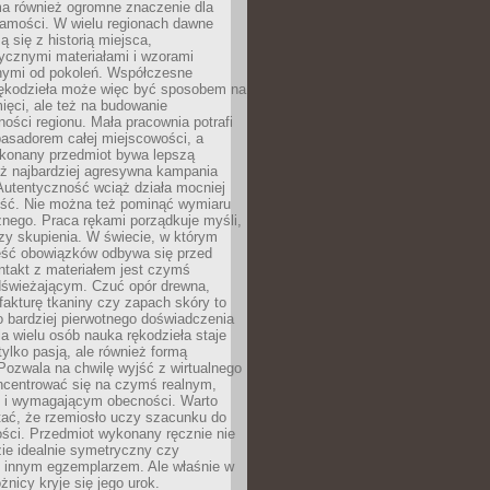
a również ogromne znaczenie dla
samości. W wielu regionach dawne
ą się z historią miejsca,
ycznymi materiałami i wzorami
ymi od pokoleń. Współczesne
rękodzieła może więc być sposobem na
ięci, ale też na budowanie
ości regionu. Mała pracownia potrafi
basadorem całej miejscowości, a
ykonany przedmiot bywa lepszą
iż najbardziej agresywna kampania
Autentyczność wciąż działa mocniej
ość. Nie można też pominąć wymiaru
nego. Praca rękami porządkuje myśli,
zy skupienia. W świecie, w którym
ść obowiązków odbywa się przed
ntakt z materiałem jest czymś
dświeżającym. Czuć opór drewna,
, fakturę tkaniny czy zapach skóry to
o bardziej pierwotnego doświadczenia
la wielu osób nauka rękodzieła staje
 tylko pasją, ale również formą
 Pozwala na chwilę wyjść z wirtualnego
oncentrować się na czymś realnym,
i wymagającym obecności. Warto
tać, że rzemiosło uczy szacunku do
ści. Przedmiot wykonany ręcznie nie
ie idealnie symetryczny czy
z innym egzemplarzem. Ale właśnie w
óżnicy kryje się jego urok.