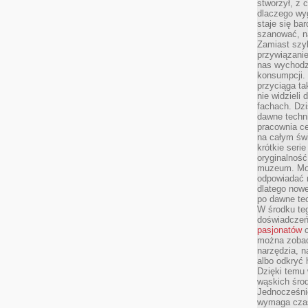
stworzył, z 
dlaczego wyg
staje się ba
szanować, n
Zamiast szyb
przywiązani
nas wychodz
konsumpcji. 
przyciąga ta
nie widzieli
fachach. Dzi
dawne techn
pracownia c
na całym świ
krótkie seri
oryginalność
muzeum. Moż
odpowiadać 
dlatego nowe
po dawne tec
W środku te
doświadczeń 
pasjonatów
c
można zobac
narzędzia, n
albo odkryć
Dzięki temu 
wąskich środ
Jednocześnie
wymaga czasu