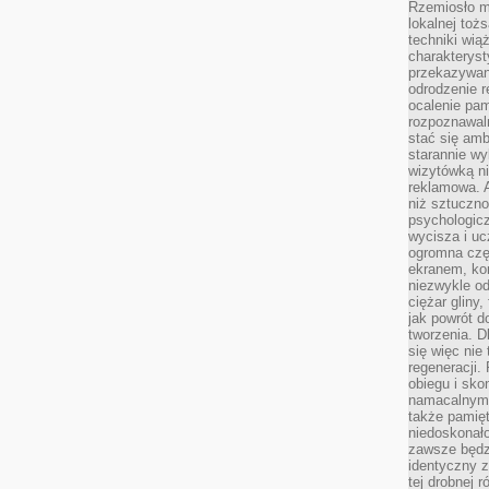
Rzemiosło m
lokalnej toż
techniki wiąż
charakteryst
przekazywan
odrodzenie 
ocalenie pam
rozpoznawaln
stać się am
starannie w
wizytówką n
reklamowa. 
niż sztuczn
psychologicz
wycisza i uc
ogromna czę
ekranem, ko
niezwykle o
ciężar gliny
jak powrót d
tworzenia. D
się więc nie
regeneracji.
obiegu i sk
namacalnym 
także pamię
niedoskonało
zawsze będz
identyczny 
tej drobnej r