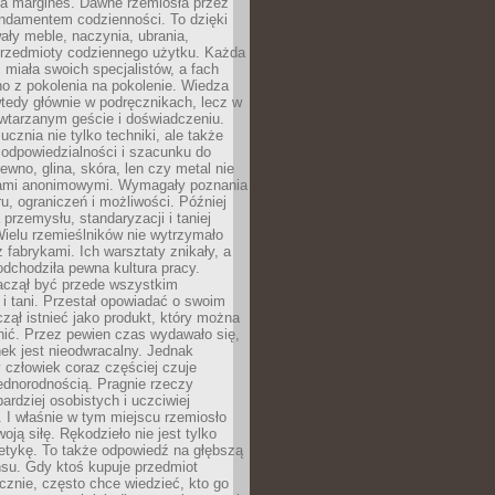
na margines. Dawne rzemiosła przez
undamentem codzienności. To dzięki
ły meble, naczynia, ubrania,
przedmioty codziennego użytku. Każda
miała swoich specjalistów, a fach
o z pokolenia na pokolenie. Wiedza
 wtedy głównie w podręcznikach, lecz w
wtarzanym geście i doświadczeniu.
ucznia nie tylko techniki, ale także
, odpowiedzialności i szacunku do
rewno, glina, skóra, len czy metal nie
ami anonimowymi. Wymagały poznania
ru, ograniczeń i możliwości. Później
 przemysłu, standaryzacji i taniej
Wielu rzemieślników nie wytrzymało
z fabrykami. Ich warsztaty znikały, a
odchodziła pewna kultura pracy.
aczął być przede wszystkim
 i tani. Przestał opowiadać o swoim
czął istnieć jako produkt, który można
nić. Przez pewien czas wydawało się,
nek jest nieodwracalny. Jednak
człowiek coraz częściej czuje
ednorodnością. Pragnie rzeczy
bardziej osobistych i uczciwiej
 I właśnie w tym miejscu rzemiosło
oją siłę. Rękodzieło nie jest tylko
etykę. To także odpowiedź na głębszą
nsu. Gdy ktoś kupuje przedmiot
znie, często chce wiedzieć, kto go