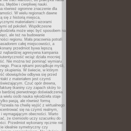
, błędów i cierpliwej nauki.
a również ogromne znaczenie dla
samości. W wielu regionach dawne
ą się z historią miejsca,
ycznymi materiałami i wzorami
ymi od pokoleń. Współczesne
rękodzieła może więc być sposobem na
ięci, ale też na budowanie
ości regionu. Mała pracownia potrafi
basadorem całej miejscowości, a
ykonany przedmiot bywa lepszą
iż najbardziej agresywna kampania
Autentyczność wciąż działa mocniej
ość. Nie można też pominąć wymiaru
nego. Praca rękami porządkuje myśli,
zy skupienia. W świecie, w którym
ść obowiązków odbywa się przed
ntakt z materiałem jest czymś
dświeżającym. Czuć opór drewna,
, fakturę tkaniny czy zapach skóry to
o bardziej pierwotnego doświadczenia
la wielu osób nauka rękodzieła staje
 tylko pasją, ale również formą
 Pozwala na chwilę wyjść z wirtualnego
oncentrować się na czymś realnym,
i wymagającym obecności. Warto
tać, że rzemiosło uczy szacunku do
ści. Przedmiot wykonany ręcznie nie
ie idealnie symetryczny czy