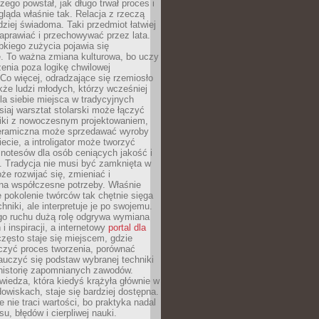
czego powstał, jak długo trwał proces i
ląda właśnie tak. Relacja z rzeczą
rdziej świadoma. Taki przedmiot łatwiej
aprawiać i przechowywać przez lata.
kiego zużycia pojawia się
e. To ważna zmiana kulturowa, bo uczy
enia poza logikę chwilowej
Co więcej, odradzające się rzemiosło
kże ludzi młodych, którzy wcześniej
 dla siebie miejsca w tradycyjnych
siaj warsztat stolarski może łączyć
iki z nowoczesnym projektowaniem,
eramiczna może sprzedawać wyroby
ecie, a introligator może tworzyć
e notesów dla osób ceniących jakość i
. Tradycja nie musi być zamknięta w
e rozwijać się, zmieniać i
na współczesne potrzeby. Właśnie
 pokolenie twórców tak chętnie sięga
hniki, ale interpretuje je po swojemu.
go ruchu dużą rolę odgrywa wymiana
i inspiracji, a internetowy
portal dla
zęsto staje się miejscem, gdzie
zyć proces tworzenia, porównać
auczyć się podstaw wybranej techniki
 historię zapomnianych zawodów.
wiedza, która kiedyś krążyła głównie w
owiskach, staje się bardziej dostępna.
 nie traci wartości, bo praktyka nadal
, błędów i cierpliwej nauki.