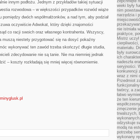
zepchnięte 
alnie innym podłożu. Jednym z przykładów takiej sytuacji
wieki były f
westia rozwodowa – w większości przypadków rozwód wiąże
nim powstawa
narzędzia i 
ku pomiędzy dwóch współmałżonków, a nad tym, aby podział
miejscowość 
przekazywan
czuwa oczywiście Adwokat, który dzięki znajomości
nie istniała
sąd co racji swoich oraz własnego kontrahenta. Wszyscy,
praktyce, po
Mistrz uczył 
a muszą niestety przygotować się na dosyć pokaźny
cierpliwości
 móc wykonywać ten zawód trzeba skończyć długie studia,
materiału. D
były surowc
wicieli zdecydowanie nie są tanie. Nie ma niemniej jednak
ich charakte
nadeszła era
zić – koszty rozkładają się mniej więcej równomiernie.
seryjności. 
konkurencji 
wraz z nimi 
Przedmiot z
funkcjonalny
twórcy, a za
łatwo wymie
gminyglusk.pl
że ten kieru
współczesny 
zmęczenie j
trwalszych, 
wykonanych.
odzyskuje sw
modą na est
potrzebę se
wykonany ręc