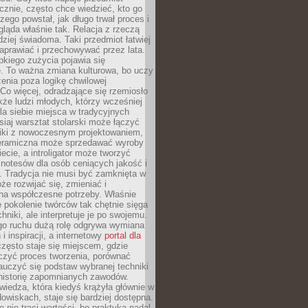
znie, często chce wiedzieć, kto go
czego powstał, jak długo trwał proces i
ląda właśnie tak. Relacja z rzeczą
rdziej świadoma. Taki przedmiot łatwiej
aprawiać i przechowywać przez lata.
kiego zużycia pojawia się
e. To ważna zmiana kulturowa, bo uczy
enia poza logikę chwilowej
Co więcej, odradzające się rzemiosło
kże ludzi młodych, którzy wcześniej
 dla siebie miejsca w tradycyjnych
siaj warsztat stolarski może łączyć
iki z nowoczesnym projektowaniem,
eramiczna może sprzedawać wyroby
ecie, a introligator może tworzyć
e notesów dla osób ceniących jakość i
. Tradycja nie musi być zamknięta w
e rozwijać się, zmieniać i
na współczesne potrzeby. Właśnie
 pokolenie twórców tak chętnie sięga
hniki, ale interpretuje je po swojemu.
go ruchu dużą rolę odgrywa wymiana
i inspiracji, a internetowy
portal dla
zęsto staje się miejscem, gdzie
zyć proces tworzenia, porównać
u, jest fakt, że umożliwia on zakup nieruchomości w fazi
auczyć się podstaw wybranej techniki
 historię zapomnianych zawodów.
wiedza, która kiedyś krążyła głównie w
owiskach, staje się bardziej dostępna.
ynku i zrozumienie jego trendów. Śledzenie nowych inwest
 nie traci wartości, bo praktyka nadal