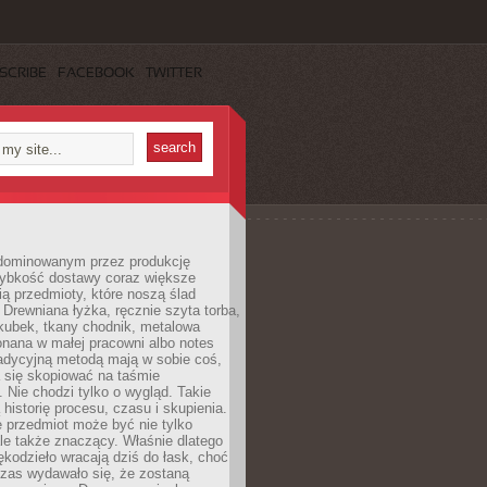
SCRIBE
FACEBOOK
TWITTER
dominowanym przez produkcję
ybkość dostawy coraz większe
ią przedmioty, które noszą ślad
. Drewniana łyżka, ręcznie szyta torba,
kubek, tkany chodnik, metalowa
nana w małej pracowni albo notes
radycyjną metodą mają w sobie coś,
 się skopiować na taśmie
. Nie chodzi tylko o wygląd. Takie
 historię procesu, czasu i skupienia.
 przedmiot może być nie tylko
le także znaczący. Właśnie dlatego
rękodzieło wracają dziś do łask, choć
czas wydawało się, że zostaną