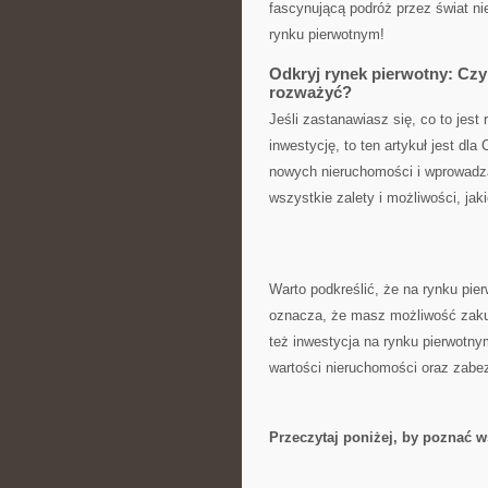
fascynującą podróż przez świat⁣ ni
rynku ⁤pierwotnym!
Odkryj rynek pierwotny: Czy
rozważyć?
Jeśli zastanawiasz się,⁤ co to jes
inwestycję, to ten⁤ artykuł jest dl
nowych nieruchomości i wprowadzan
⁣wszystkie zalety i możliwości, jaki
Warto podkreślić, że na rynku pie
oznacza, że masz‌ możliwość zaku
też inwestycja‌ na rynku pierwot
wartości nieruchomości ⁤oraz ‌zab
Przeczytaj poniżej, by poznać‌ 