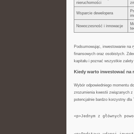
nieruchomości
zm
Pr
Wsparcie dewelopera
in
Mo
Nowoczesność i innowacje
te
Podsumowując, inwestowanie na ryn
finansowych oraz osobistych. Zdec
kapitału i‍ poznać wszystkie zalet
Kiedy warto inwestować na 
Wybór odpowiedniego momentu do 
zrozumienia kwestii związanych z 
potencjalnie bardzo ‍korzystny dla
<p>Jednym z głównych powo
<p>Podstawą udanej inwest