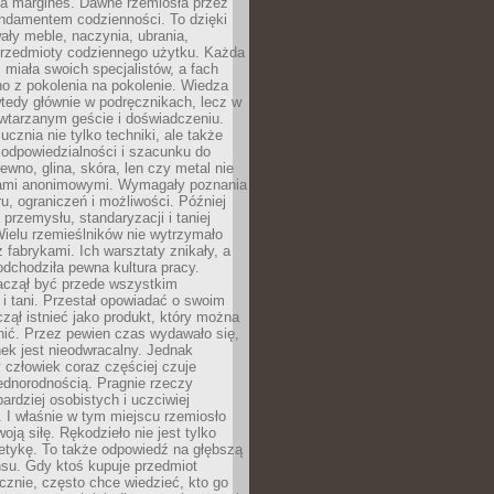
na margines. Dawne rzemiosła przez
undamentem codzienności. To dzięki
ły meble, naczynia, ubrania,
przedmioty codziennego użytku. Każda
miała swoich specjalistów, a fach
o z pokolenia na pokolenie. Wiedza
 wtedy głównie w podręcznikach, lecz w
wtarzanym geście i doświadczeniu.
ucznia nie tylko techniki, ale także
, odpowiedzialności i szacunku do
rewno, glina, skóra, len czy metal nie
ami anonimowymi. Wymagały poznania
ru, ograniczeń i możliwości. Później
 przemysłu, standaryzacji i taniej
Wielu rzemieślników nie wytrzymało
z fabrykami. Ich warsztaty znikały, a
odchodziła pewna kultura pracy.
aczął być przede wszystkim
 i tani. Przestał opowiadać o swoim
czął istnieć jako produkt, który można
nić. Przez pewien czas wydawało się,
nek jest nieodwracalny. Jednak
człowiek coraz częściej czuje
ednorodnością. Pragnie rzeczy
bardziej osobistych i uczciwiej
 I właśnie w tym miejscu rzemiosło
oją siłę. Rękodzieło nie jest tylko
etykę. To także odpowiedź na głębszą
nsu. Gdy ktoś kupuje przedmiot
znie, często chce wiedzieć, kto go