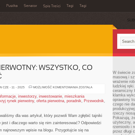
a
Pustka
Senator
Tagi
Tagi
Spis Treści
SUB
IERWOTNY: WSZYSTKO, CO
W świecie z
Ć
masową i sz
wrażenie rob
ludzkiej ręki
ODKRYJ
 CZE - 11 - 2025
MOŻLIWOŚĆ KOMENTOWANIA
ZOSTAŁA
ceramiczny 
RYNEK
PIERWOTNY:
klamka wyko
nformacje
,
inwestorzy
,
inwestowanie
,
mieszkania
WSZYSTKO,
oprawiony t
ryj rynek pierwotny
,
oferta pierwotna
,
poradnik
CO
,
Przewodnik
,
MUSISZ
czego nie da
WIEDZIEĆ
produkcyjnej
rzeczy niosą
aliśmy dla was artykuł, który pozwoli ‍Wam ⁢zgłębić tajniki ​
Pokazują, że
użyteczny, a
ie jest i ‍dlaczego warto się nim zainteresować? Odpowiedzi
rzemiosło i 
m najnowszym wpisie na blogu. Przygotujcie się na
przez długi 