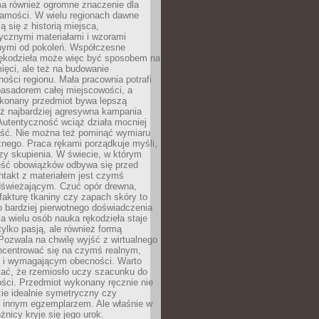
a również ogromne znaczenie dla
samości. W wielu regionach dawne
ą się z historią miejsca,
ycznymi materiałami i wzorami
ymi od pokoleń. Współczesne
rękodzieła może więc być sposobem na
ięci, ale też na budowanie
ości regionu. Mała pracownia potrafi
basadorem całej miejscowości, a
ykonany przedmiot bywa lepszą
iż najbardziej agresywna kampania
Autentyczność wciąż działa mocniej
ość. Nie można też pominąć wymiaru
nego. Praca rękami porządkuje myśli,
zy skupienia. W świecie, w którym
ść obowiązków odbywa się przed
ntakt z materiałem jest czymś
dświeżającym. Czuć opór drewna,
, fakturę tkaniny czy zapach skóry to
o bardziej pierwotnego doświadczenia
la wielu osób nauka rękodzieła staje
 tylko pasją, ale również formą
 Pozwala na chwilę wyjść z wirtualnego
oncentrować się na czymś realnym,
i wymagającym obecności. Warto
tać, że rzemiosło uczy szacunku do
ści. Przedmiot wykonany ręcznie nie
ie idealnie symetryczny czy
z innym egzemplarzem. Ale właśnie w
óżnicy kryje się jego urok.