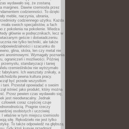
czas wydawało się, że zostaną
na margines. Dawne rzemiosła przez
undamentem codzienności. To dzięki
ły meble, naczynia, ubrania,
przedmioty codziennego użytku. Każda
miała swoich specjalistów, a fach
o z pokolenia na pokolenie. Wiedza
 wtedy głównie w podręcznikach, lecz w
wtarzanym geście i doświadczeniu.
ucznia nie tylko techniki, ale także
, odpowiedzialności i szacunku do
rewno, glina, skóra, len czy metal nie
ami anonimowymi. Wymagały poznania
ru, ograniczeń i możliwości. Później
 przemysłu, standaryzacji i taniej
Wielu rzemieślników nie wytrzymało
z fabrykami. Ich warsztaty znikały, a
odchodziła pewna kultura pracy.
aczął być przede wszystkim
 i tani. Przestał opowiadać o swoim
czął istnieć jako produkt, który można
nić. Przez pewien czas wydawało się,
nek jest nieodwracalny. Jednak
człowiek coraz częściej czuje
ednorodnością. Pragnie rzeczy
bardziej osobistych i uczciwiej
 I właśnie w tym miejscu rzemiosło
oją siłę. Rękodzieło nie jest tylko
etykę. To także odpowiedź na głębszą
nsu. Gdy ktoś kupuje przedmiot