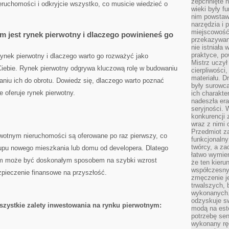
zepchnięte 
eruchomości i odkryjcie wszystko, co⁤ musicie wiedzieć o
wieki były f
nim powstawa
narzędzia i 
miejscowość 
m jest rynek pierwotny i dlaczego powinieneś go
przekazywan
nie istniała
praktyce, po
t rynek pierwotny i dlaczego warto go rozważyć jako
Mistrz uczył 
a Ciebie. Rynek ⁤pierwotny odgrywa kluczową‍ rolę w budowaniu
cierpliwości
materiału. D
iu ich do obrotu. Dowiedz⁢ się, dlaczego warto poznać
były surowc
e‍ oferuje rynek pierwotny.
ich charakte
nadeszła era
seryjności. 
konkurencji 
wraz z nimi 
Przedmiot z
rwotnym nieruchomości są oferowane po raz pierwszy, co
funkcjonalny
twórcy, a za
pu nowego mieszkania lub domu⁢ od developera. ‍Dlatego
łatwo wymie
nym może być doskonałym sposobem na szybki wzrost
że ten kieru
współczesny 
ezpieczenie finansowe na przyszłość.
zmęczenie j
trwalszych, 
wykonanych.
odzyskuje sw
wszystkie zalety inwestowania na rynku⁣ pierwotnym:
modą na est
potrzebę se
wykonany ręc