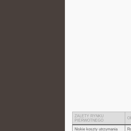
ZALETY RYNKU
O
PIERWOTNEGO
Niskie koszty utrzymania⁢
Ro