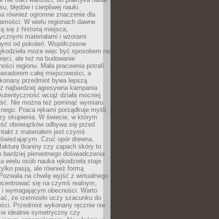
, błędów i cierpliwej nauki.
a również ogromne znaczenie dla
samości. W wielu regionach dawne
arne przychody z wynajmu nieruchomości. Jest to świetna 
ą się z historią miejsca,
ycznymi materiałami i wzorami
ymi od pokoleń. Współczesne
rękodzieła może więc być sposobem na
a w dostarczeniu nieruchomości, zmiany w planach dewelop
ięci, ale też na budowanie
ości regionu. Mała pracownia potrafi
basadorem całej miejscowości, a
ykonany przedmiot bywa lepszą
portfela inwestycyjnego, jeśli podejdziesz do tego z roz
iż najbardziej agresywna kampania
Autentyczność wciąż działa mocniej
ość. Nie można też pominąć wymiaru
nego. Praca rękami porządkuje myśli,
zy skupienia. W świecie, w którym
ść obowiązków odbywa się przed
ntakt z materiałem jest czymś
dświeżającym. Czuć opór drewna,
, fakturę tkaniny czy zapach skóry to
o bardziej pierwotnego doświadczenia
la wielu osób nauka rękodzieła staje
 tylko pasją, ale również formą
 Pozwala na chwilę wyjść z wirtualnego
oncentrować się na czymś realnym,
i wymagającym obecności. Warto
tać, że rzemiosło uczy szacunku do
ści. Przedmiot wykonany ręcznie nie
ie idealnie symetryczny czy