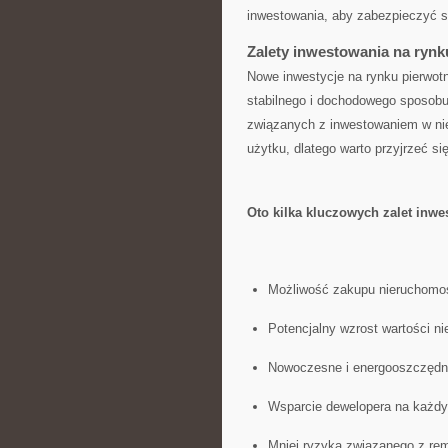
inwestowania, ‌aby zabezpieczyć ⁤
Zalety inwestowania na ryn
Nowe ‌inwestycje⁤ na rynku pierw
stabilnego i dochodowego sposobu 
związanych z‌ inwestowaniem w ni
użytku, dlatego warto przyjrzeć się‍
Oto kilka kluczowych zalet inw
Możliwość‌ zakupu nieruchomoś
Potencjalny wzrost wartości n
Nowoczesne i‍ energooszczędne
Wsparcie dewelopera na⁤ każdym
Mniej ryzyka​ związanego z re