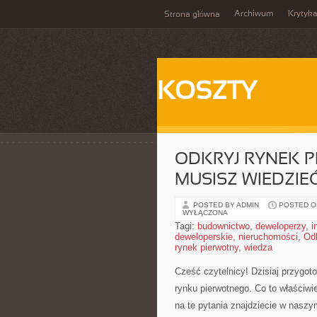
Archiwum
Krytyk
Strona główna
KOSZTY
ODKRYJ RYNEK P
MUSISZ WIEDZIE
POSTED BY ADMIN
POSTED ON
WYŁĄCZONA
Tagi:
budownictwo
,
deweloperzy
,
i
deweloperskie
,
nieruchomości
,
Odk
rynek pierwotny
,
wiedza
Cześć czytelnicy! Dzisiaj przygotow
rynku pierwotnego. ⁢Co to⁣ właściw
na te pytania znajdziecie w naszy