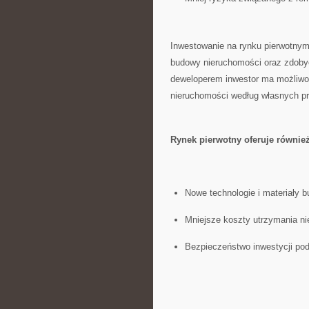
Inwestowanie⁤ na rynku pierwotn
budowy ​nieruchomości oraz zdoby
deweloperem ‌inwestor ma możliwoś
nieruchomości według ⁢własnych pre
Rynek pierwotny oferuje równie
Nowe technologie i materiały⁤ 
Mniejsze koszty utrzymania n
Bezpieczeństwo inwestycji pod