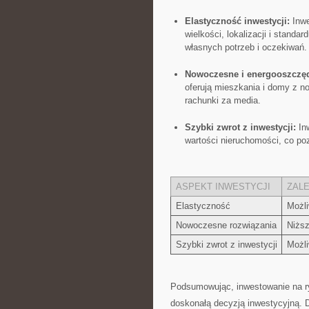
Elastyczność inwestycji:
Inwe
wielkości,⁣ lokalizacji ⁤i stan
własnych ⁤potrzeb i oczekiwań.
Nowoczesne i‍ energooszczęd
oferują mieszkania i domy ‍z ⁢
rachunki za media.
Szybki zwrot ⁢z inwestycji:
Inw
wartości nieruchomości, co pozw
ASPEKT INWESTYCJI
ZAL
Elastyczność
Możli
Nowoczesne rozwiązania
Niższ
Szybki zwrot z inwestycji
Możli
Podsumowując, ⁤inwestowanie na r
doskonałą decyzją inwestycyjną. D