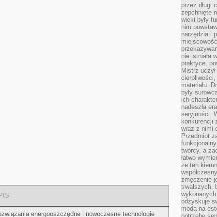
przez długi 
zepchnięte 
wieki były f
nim powstawa
narzędzia i 
miejscowość 
przekazywan
nie istniała
praktyce, po
Mistrz uczył 
cierpliwości
materiału. D
były surowc
ich charakte
nadeszła era
seryjności. 
konkurencji 
wraz z nimi 
Przedmiot z
funkcjonalny
twórcy, a za
łatwo wymie
że ten kieru
współczesny 
zmęczenie j
trwalszych, 
wykonanych.
PIS
odzyskuje sw
modą na est
związania ⁢energooszczędne i nowoczesne technologie
potrzebę se