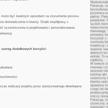
Niedoskonał
Pokazuje, że
bezosobowa 
przywraca na
ym może być świetnym sposobem na ‌zrozumienie procesu
piękno. Pięk
prawdziwe. R
cie doświadczenia w branży. Dzięki współpracy z
są dziś niez
nowoczesność
ć uczestniczenia ‌w projektowaniu i personalizowaniu
równowagę. 
ferencji.
pomiędzy te
korzystać z
rzemiosła łat
trwałością i
ż szereg dodatkowych korzyści:
wspierać wa
dawnych tech
wolniej. To 
najdłużej.
W świecie z
masową i sz
budowlane:
wrażenie rob
ludzkiej ręki
ieruchomości:
ceramiczny 
klamka wyko
oprawiony t
czas realizacji projektu przez autoryzowanego dewelopera:
czego nie da
produkcyjnej
rzeczy niosą
Pokazują, że
użyteczny, a
rzemiosło i 