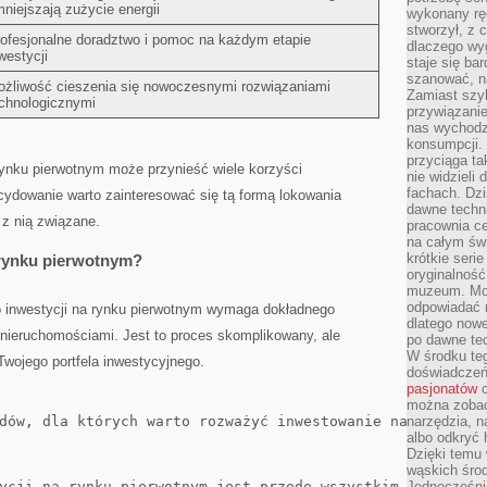
niejszają​ zużycie ‌energii
wykonany ręc
stworzył, z 
ofesjonalne doradztwo‌ i pomoc na ‍każdym ⁣etapie
dlaczego wyg
westycji
staje się ba
szanować, n
żliwość cieszenia się nowoczesnymi ⁤rozwiązaniami
Zamiast szyb
chnologicznymi
przywiązani
nas wychodz
konsumpcji. 
przyciąga ta
ku pierwotnym‌ może‍ przynieść wiele ⁢korzyści⁤
nie widzieli
fachach. Dzi
ydowanie warto zainteresować⁣ się tą formą⁢ lokowania
dawne techn
y z nią związane.
pracownia c
na całym świ
krótkie seri
‍rynku pierwotnym?
oryginalność
muzeum. Moż
odpowiadać 
inwestycji na rynku pierwotnym wymaga dokładnego
dlatego nowe
nieruchomościami. Jest to‌ proces skomplikowany, ⁣ale
po dawne tec
W środku te
 Twojego portfela inwestycyjnego.
doświadczeń 
pasjonatów
c
można zobac
dów, dla których warto rozważyć inwestowanie na tym rynk
narzędzia, n
albo odkryć
Dzięki temu 
wąskich środ
ycji na rynku pierwotnym jest przede wszystkim badanie r
Jednocześnie