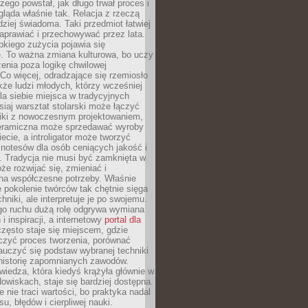
czego powstał, jak długo trwał proces i
ląda właśnie tak. Relacja z rzeczą
rdziej świadoma. Taki przedmiot łatwiej
aprawiać i przechowywać przez lata.
kiego zużycia pojawia się
e. To ważna zmiana kulturowa, bo uczy
enia poza logikę chwilowej
Co więcej, odradzające się rzemiosło
kże ludzi młodych, którzy wcześniej
 dla siebie miejsca w tradycyjnych
siaj warsztat stolarski może łączyć
iki z nowoczesnym projektowaniem,
eramiczna może sprzedawać wyroby
ecie, a introligator może tworzyć
e notesów dla osób ceniących jakość i
. Tradycja nie musi być zamknięta w
e rozwijać się, zmieniać i
na współczesne potrzeby. Właśnie
 pokolenie twórców tak chętnie sięga
hniki, ale interpretuje je po swojemu.
go ruchu dużą rolę odgrywa wymiana
i inspiracji, a internetowy
portal dla
zęsto staje się miejscem, gdzie
zyć proces tworzenia, porównać
auczyć się podstaw wybranej techniki
 historię zapomnianych zawodów.
wiedza, która kiedyś krążyła głównie w
owiskach, staje się bardziej dostępna.
 nie traci wartości, bo praktyka nadal
, błędów i cierpliwej nauki.