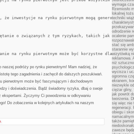
wymaga czasu
Rzemiosło m
lokalnej toż
, że inwestycje na rynku pierwotnym mogą generować regul
techniki wiąż
charakteryst
przekazywan
odrodzenie 
ętanie o związanych z tym ryzykach, takich jak opóźnieni
ocalenie pam
rozpoznawaln
stać się am
starannie w
anie na rynku pierwotnym może być korzystne dla Twojego 
wizytówką n
reklamowa. 
niż sztuczn
o naszej ⁣podróży po rynku pierwotnym! Mam nadziej, że
psychologicz
wycisza i uc
stotę​ tego zagadnienia i zachęcił do dalszych poszukiwań.⁤
ogromna czę
ekranem, ko
nku pierwotnym może być fascynującym i dochodowym
niezwykle o
dzy i doświadczenia. Bądź świadomy ryzyka, ‌dbaj o​ swoje
ciężar gliny
jak powrót d
 z ekspertami. Życzymy Ci⁤ powodzenia w odkrywaniu
tworzenia. D
nego! Do zobaczenia w kolejnych artykułach⁤ na⁢ naszym
się więc nie
regeneracji.
obiegu i sk
namacalnym 
także pamię
A
niedoskonało
zawsze będz