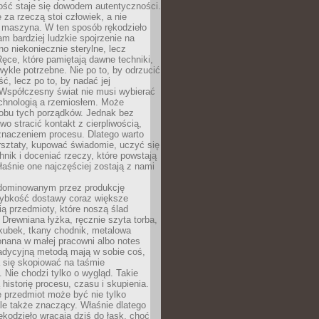
ość staje się dowodem autentyczności.
 za rzeczą stoi człowiek, a nie
maszyna. W ten sposób rękodzieło
m bardziej ludzkie spojrzenie na
no niekoniecznie sterylne, lecz
ęce, które pamiętają dawne techniki,
wykle potrzebne. Nie po to, by odrzucić
, lecz po to, by nadać jej
Współczesny świat nie musi wybierać
chnologią a rzemiosłem. Może
 obu tych porządków. Jednak bez
wo stracić kontakt z cierpliwością,
 znaczeniem procesu. Dlatego warto
rsztaty, kupować świadomie, uczyć się
nik i doceniać rzeczy, które powstają
właśnie one najczęściej zostają z nami
dominowanym przez produkcję
ybkość dostawy coraz większe
ią przedmioty, które noszą ślad
. Drewniana łyżka, ręcznie szyta torba,
kubek, tkany chodnik, metalowa
nana w małej pracowni albo notes
radycyjną metodą mają w sobie coś,
 się skopiować na taśmie
. Nie chodzi tylko o wygląd. Takie
 historię procesu, czasu i skupienia.
 przedmiot może być nie tylko
le także znaczący. Właśnie dlatego
rękodzieło wracają dziś do łask, choć