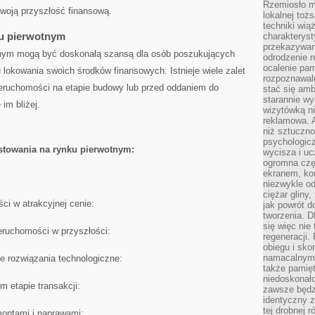
Rzemiosło m
swoją przyszłość finansową.
lokalnej toż
techniki wiąż
ku pierwotnym
charakteryst
przekazywan
otnym mogą być doskonałą szansą dla osób ‍poszukujących
odrodzenie 
ocalenie pam
lokowania swoich​ środków finansowych. Istnieje‌ wiele zalet
rozpoznawaln
eruchomości ​na etapie​ budowy lub przed oddaniem do
stać się am
starannie w
 im bliżej.
wizytówką n
reklamowa. 
niż sztuczn
psychologicz
estowania na rynku pierwotnym:
wycisza i uc
ogromna czę
ekranem, ko
niezwykle o
ciężar gliny
ci w atrakcyjnej cenie:
jak powrót d
tworzenia. D
się więc nie
ieruchomości w przyszłości:
regeneracji.
obiegu i sk
namacalnym 
 rozwiązania technologiczne:
także pamię
niedoskonało
 etapie transakcji:
zawsze będz
identyczny 
tej drobnej r
montami i naprawami: