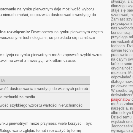
stworzył, z 
dlaczego wyg
stowanie na rynku pierwotnym daje możliwość wyboru
staje się ba
dardu nieruchomości,⁢ co ‌pozwala dostosować inwestycję do
szanować, n
Zamiast szyb
przywiązani
nas wychodz
ne⁤ rozwiązania:
Deweloperzy‍ na rynku pierwotnym często
konsumpcji. 
przyciąga ta
nowoczesnymi ‌technologiami, co przekłada się na niższe⁤
nie widzieli
fachach. Dzi
dawne techn
estycja na rynku pierwotnym może zapewnić szybki wzrost
pracownia c
na całym świ
oli‌ na⁢ zwrot z inwestycji w ​krótkim czasie.
krótkie seri
oryginalność
muzeum. Moż
odpowiadać 
ETA
dlatego nowe
po dawne tec
wość dostosowania inwestycji do własnych potrzeb
W środku te
doświadczeń 
e ‍rachunki za media
pasjonatów
c
można zobac
wość​ szybkiego ⁣wzrostu ‌wartości ⁤nieruchomości
narzędzia, n
albo odkryć
Dzięki temu 
wąskich środ
ynku pierwotnym może przynieść wiele korzyści i być
Jednocześnie
latego warto zgłębić temat i rozważyć tę formę
wymaga czasu