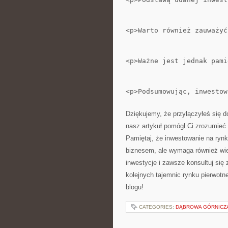
<p>Warto również zauważyć
<p>Ważne jest jednak pami
<p>Podsumowując, inwestow
Dziękujemy, że przyłączyłeś się d
nasz artykuł pomógł Ci zrozumieć i
Pamiętaj, że inwestowanie na ry
biznesem, ale wymaga​ również wie
inwestycje i zawsze konsultuj się
⁣kolejnych tajemnic rynku‌ pierwot
blogu!
CATEGORIES:
DĄBROWA GÓRNICZ