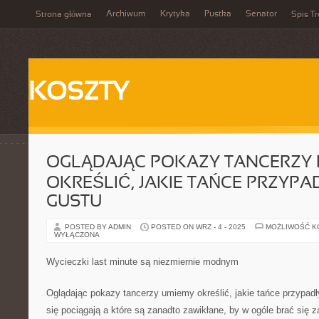
Archiwum
Krytyka
Pustka
Senator
Strona główna
Spis Tr
KOSZTY
OGLĄDAJĄC POKAZY TANCERZY 
OKREŚLIĆ, JAKIE TAŃCE PRZYP
GUSTU
POSTED BY ADMIN
POSTED ON WRZ - 4 - 2025
MOŻLIWOŚĆ 
WYŁĄCZONA
Wycieczki last minute są niezmiernie modnym
Oglądając pokazy tancerzy umiemy określić, jakie tańce przypad
się pociągają a które są zanadto zawikłane, by w ogóle brać się z