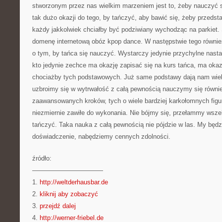
stworzonym przez nas wielkim marzeniem jest to, żeby nauczyć s
tak dużo okazji do tego, by tańczyć, aby bawić się, żeby przedst
każdy jakkolwiek chciałby być podziwiany wychodząc na parkiet
domenę internetową obóz kpop dance. W następstwie tego równi
o tym, by tańca się nauczyć. Wystarczy jedynie przychylne nasta
kto jedynie zechce ma okazję zapisać się na kurs tańca, ma okaz
chociażby tych podstawowych. Już same podstawy dają nam wiele
uzbroimy się w wytrwałość z całą pewnością nauczymy się równie
zaawansowanych kroków, tych o wiele bardziej karkołomnych figu
niezmiernie zawiłe do wykonania. Nie bójmy się, przełammy wszel
tańczyć. Taka nauka z całą pewnością nie pójdzie w las. My będz
doświadczenie, nabędziemy cennych zdolności.
źródło:
———————————
1.
http://weltderhausbar.de
2.
kliknij aby zobaczyć
3.
przejdź dalej
4.
http://werner-friebel.de