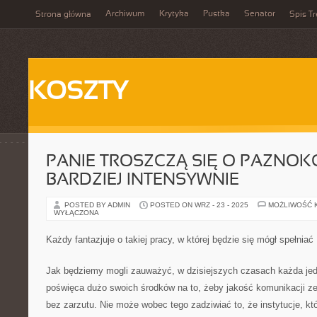
Archiwum
Krytyka
Pustka
Senator
Strona główna
Spis Tr
KOSZTY
PANIE TROSZCZĄ SIĘ O PAZNOK
BARDZIEJ INTENSYWNIE
POSTED BY ADMIN
POSTED ON WRZ - 23 - 2025
MOŻLIWOŚĆ 
WYŁĄCZONA
Każdy fantazjuje o takiej pracy, w której będzie się mógł spełniać
Jak będziemy mogli zauważyć, w dzisiejszych czasach każda je
poświęca dużo swoich środków na to, żeby jakość komunikacji z
bez zarzutu. Nie może wobec tego zadziwiać to, że instytucje, kt