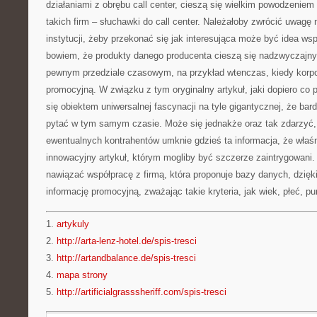
działaniami z obrębu call center, cieszą się wielkim powodzeniem 
takich firm – słuchawki do call center. Należałoby zwrócić uwagę 
instytucji, żeby przekonać się jak interesująca może być idea ws
bowiem, że produkty danego producenta cieszą się nadzwyczajn
pewnym przedziale czasowym, na przykład wtenczas, kiedy korpor
promocyjną. W związku z tym oryginalny artykuł, jaki dopiero co p
się obiektem uniwersalnej fascynacji na tyle gigantycznej, że ba
pytać w tym samym czasie. Może się jednakże oraz tak zdarzyć, 
ewentualnych kontrahentów umknie gdzieś ta informacja, że właśnie
innowacyjny artykuł, którym mogliby być szczerze zaintrygowani. 
nawiązać współpracę z firmą, która proponuje bazy danych, dzię
informację promocyjną, zważając takie kryteria, jak wiek, płeć, p
1.
artykuly
2.
http://arta-lenz-hotel.de/spis-tresci
3.
http://artandbalance.de/spis-tresci
4.
mapa strony
5.
http://artificialgrasssheriff.com/spis-tresci