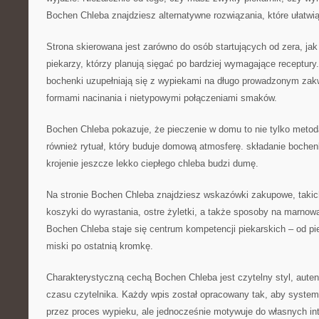
Bochen Chleba znajdziesz alternatywne rozwiązania, które ułatwią
Strona skierowana jest zarówno do osób startujących od zera, j
piekarzy, którzy planują sięgać po bardziej wymagające receptur
bochenki uzupełniają się z wypiekami na długo prowadzonym zak
formami nacinania i nietypowymi połączeniami smaków.
Bochen Chleba pokazuje, że pieczenie w domu to nie tylko metoda
również rytuał, który buduje domową atmosferę. składanie bochen
krojenie jeszcze lekko ciepłego chleba budzi dumę.
Na stronie Bochen Chleba znajdziesz wskazówki zakupowe, takich
koszyki do wyrastania, ostre żyletki, a także sposoby na marnow
Bochen Chleba staje się centrum kompetencji piekarskich – od p
miski po ostatnią kromkę.
Charakterystyczną cechą Bochen Chleba jest czytelny styl, aute
czasu czytelnika. Każdy wpis został opracowany tak, aby system
przez proces wypieku, ale jednocześnie motywuje do własnych int