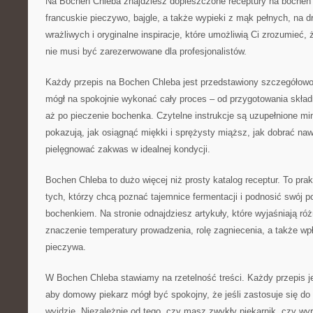
Na Bochen Chleba znajdziesz dopieszczone receptury na bochen 
francuskie pieczywo, bajgle, a także wypieki z mąk pełnych, na d
wrażliwych i oryginalne inspiracje, które umożliwią Ci zrozumieć,
nie musi być zarezerwowane dla profesjonalistów.
Każdy przepis na Bochen Chleba jest przedstawiony szczegółowo
mógł na spokojnie wykonać cały proces – od przygotowania skład
aż po pieczenie bochenka. Czytelne instrukcje są uzupełnione min
pokazują, jak osiągnąć miękki i sprężysty miąższ, jak dobrać naw
pielęgnować zakwas w idealnej kondycji.
Bochen Chleba to dużo więcej niż prosty katalog receptur. To pr
tych, którzy chcą poznać tajemnice fermentacji i podnosić swój
bochenkiem. Na stronie odnajdziesz artykuły, które wyjaśniają ró
znaczenie temperatury prowadzenia, rolę zagniecenia, a także w
pieczywa.
W Bochen Chleba stawiamy na rzetelność treści. Każdy przepis j
aby domowy piekarz mógł być spokojny, że jeśli zastosuje się d
wyjdzie. Niezależnie od tego, czy masz zwykły piekarnik, czy wyr