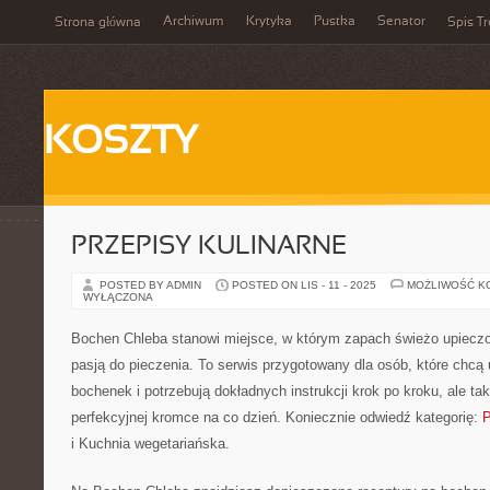
Archiwum
Krytyka
Pustka
Senator
Strona główna
Spis Tr
KOSZTY
PRZEPISY KULINARNE
POSTED BY ADMIN
POSTED ON LIS - 11 - 2025
MOŻLIWOŚĆ K
WYŁĄCZONA
Bochen Chleba stanowi miejsce, w którym zapach świeżo upieczo
pasją do pieczenia. To serwis przygotowany dla osób, które chcą
bochenek i potrzebują dokładnych instrukcji krok po kroku, ale ta
perfekcyjnej kromce na co dzień. Koniecznie odwiedź kategorię:
P
i Kuchnia wegetariańska.