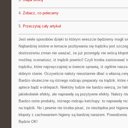
4.
Zobacz, co polecamy
5.
Przeczytaj cały artykuł
Jest wiele sposobów dzięki to którym wreszcie będziemy mogli si
Najbardziej istotne w temacie pozbywania się trądziku jest szczeg
dostrzeżeniu zmian nie uważać, że już przenigdy nie wrócą kłopot
możliwy scenariusz, iż trądzik powróci! Czyli trzeba zastosować 
trądziku, które najzwyczajniej w świecie sprawią, iż ogólnie nasz
dobrym stanie. Oczywiście należy nieustannie dbać o własną cerę
Bardzo skuteczne są różnego rodzaju preparaty na trądzik, które
aptece bądź e-sklepach. Niektóry ludzie nie bardzo wierzą, że f
jakiekolwiek efekty, ale naprawdę są pozytywne efekty. Należy ró
Bardzo ostre produkty, różnego rodzaju ketchupy: to naprawdę ni
na trądzik. No i pewnie nie trzeba pisać, że niezbędna jest higie
kłopoty z zachowaniem higieny są bardziej narażeni. Powodzenia 
Będzie OK!