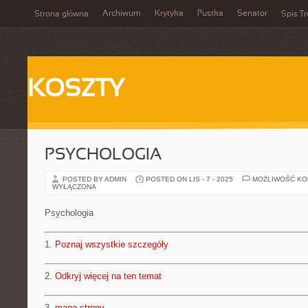
Archiwum
Krytyka
Pustka
Senator
Strona główna
Spis Tr
KOSZTY
PSYCHOLOGIA
POSTED BY ADMIN
POSTED ON LIS - 7 - 2025
MOŻLIWOŚĆ K
WYŁĄCZONA
Psychologia
1.
Poznaj wszystkie szczegóły
2.
Odkryj więcej na ten temat
3.
mapa strony