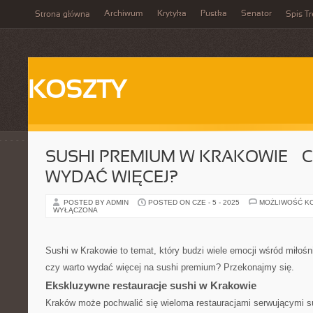
Archiwum
Krytyka
Pustka
Senator
Strona główna
Spis Tr
KOSZTY
SUSHI PREMIUM W KRAKOWIE – 
WYDAĆ WIĘCEJ?
POSTED BY ADMIN
POSTED ON CZE - 5 - 2025
MOŻLIWOŚĆ K
WYŁĄCZONA
Sushi w Krakowie to temat, który budzi wiele emocji wśród miłośn
czy warto wydać więcej na sushi premium? Przekonajmy się.
Ekskluzywne restauracje sushi w Krakowie
Kraków może pochwalić się wieloma restauracjami serwującymi sus