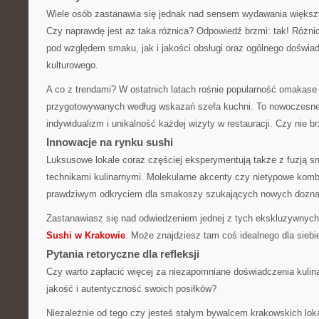
Wiele osób zastanawia się jednak nad sensem wydawania więks
Czy naprawdę jest aż taka różnica? Odpowiedź brzmi: tak! Różn
pod względem smaku, jak i jakości obsługi oraz ogólnego doświad
kulturowego.
A co z trendami? W ostatnich latach rośnie popularność omakas
przygotowywanych według wskazań szefa kuchni. To nowoczesne 
indywidualizm i unikalność każdej wizyty w restauracji. Czy nie b
Innowacje na rynku sushi
Luksusowe lokale coraz częściej eksperymentują także z fuzją
technikami kulinarnymi. Molekularne akcenty czy nietypowe kom
prawdziwym odkryciem dla smakoszy szukających nowych dozna
Zastanawiasz się nad odwiedzeniem jednej z tych ekskluzywnych 
Sushi w Krakowie
. Może znajdziesz tam coś idealnego dla siebi
Pytania retoryczne dla refleksji
Czy warto zapłacić więcej za niezapomniane doświadczenia kulin
jakość i autentyczność swoich posiłków?
Niezależnie od tego czy jesteś stałym bywalcem krakowskich loka