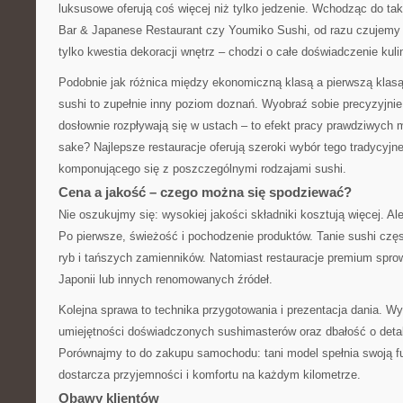
luksusowe oferują coś więcej niż tylko jedzenie. Wchodząc do ta
Bar & Japanese Restaurant czy Youmiko Sushi, od razu czujemy 
tylko kwestia dekoracji wnętrz – chodzi o całe doświadczenie kuli
Podobnie jak różnica między ekonomiczną klasą a pierwszą klas
sushi to zupełnie inny poziom doznań. Wyobraź sobie precyzyjnie 
dosłownie rozpływają się w ustach – to efekt pracy prawdziwych m
sake? Najlepsze restauracje oferują szeroki wybór tego tradycyjne
komponującego się z poszczególnymi rodzajami sushi.
Cena a jakość – czego można się spodziewać?
Nie oszukujmy się: wysokiej jakości składniki kosztują więcej. Al
Po pierwsze, świeżość i pochodzenie produktów. Tanie sushi czę
ryb i tańszych zamienników. Natomiast restauracje premium spro
Japonii lub innych renomowanych źródeł.
Kolejna sprawa to technika przygotowania i prezentacja dania. 
umiejętności doświadczonych sushimasterów oraz dbałość o detal
Porównajmy to do zakupu samochodu: tani model spełnia swoją fu
dostarcza przyjemności i komfortu na każdym kilometrze.
Obawy klientów