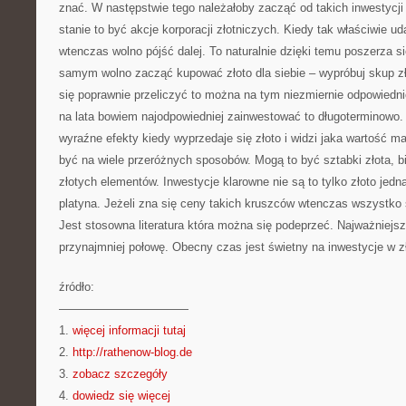
znać. W następstwie tego należałoby zacząć od takich inwestycji 
stanie to być akcje korporacji złotniczych. Kiedy tak właściwie 
wtenczas wolno pójść dalej. To naturalnie dzięki temu poszerza s
samym wolno zacząć kupować złoto dla siebie – wypróbuj skup zł
się poprawnie przeliczyć to można na tym niezmiernie odpowiednio
na lata bowiem najodpowiedniej zainwestować to długoterminowo.
wyraźne efekty kiedy wyprzedaje się złoto i widzi jaka wartość m
być na wiele przeróżnych sposobów. Mogą to być sztabki złota, b
złotych elementów. Inwestycje klarowne nie są to tylko złoto jedn
platyna. Jeżeli zna się ceny takich kruszców wtenczas wszystko
Jest stosowna literatura która można się podeprzeć. Najważniejsz
przynajmniej połowę. Obecny czas jest świetny na inwestycje w zł
źródło:
———————————
1.
więcej informacji tutaj
2.
http://rathenow-blog.de
3.
zobacz szczegóły
4.
dowiedz się więcej