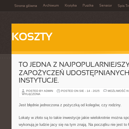
Archiwum
Krytyka
Pustka
Senator
Strona główna
Spis Tr
KOSZTY
TO JEDNA Z NAJPOPULARNIEJSZ
ZAPOŻYCZEŃ UDOSTĘPNIANYCH
INSTYTUCJE.
POSTED BY ADMIN
POSTED ON SIE - 14 - 2025
MOŻLIWOŚĆ 
WYŁĄCZONA
Jest błędnie jednoczona z pożyczką od kolegów, czy rodziny.
Lokaty w złoto są to takie inwestycje jakie wielokrotnie można s
wykonują je ludzie jacy się na tym znają. Na początku nie jest to 