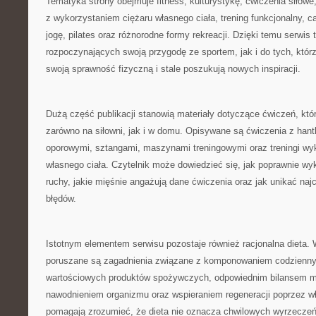
Tematyka strony obejmuje fitness, kulturystykę, ćwiczenia siłowe
z wykorzystaniem ciężaru własnego ciała, trening funkcjonalny, car
jogę, pilates oraz różnorodne formy rekreacji. Dzięki temu serwis 
rozpoczynających swoją przygodę ze sportem, jak i do tych, którzy
swoją sprawność fizyczną i stale poszukują nowych inspiracji.
Dużą część publikacji stanowią materiały dotyczące ćwiczeń, k
zarówno na siłowni, jak i w domu. Opisywane są ćwiczenia z hant
oporowymi, sztangami, maszynami treningowymi oraz treningi wy
własnego ciała. Czytelnik może dowiedzieć się, jak poprawnie 
ruchy, jakie mięśnie angażują dane ćwiczenia oraz jak unikać naj
błędów.
Istotnym elementem serwisu pozostaje również racjonalna dieta.
poruszane są zagadnienia związane z komponowaniem codzienny
wartościowych produktów spożywczych, odpowiednim bilansem m
nawodnieniem organizmu oraz wspieraniem regeneracji poprzez wł
pomagają zrozumieć, że dieta nie oznacza chwilowych wyrzeczeń,