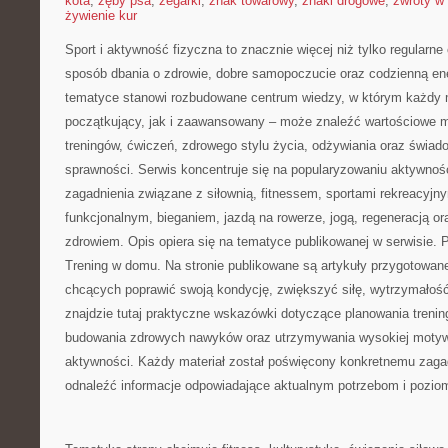
kota
,
zęby psa
,
zegarki
,
znak towarowy
,
znaki drogowe
,
zwroty w 
żywienie kur
Sport i aktywność fizyczna to znacznie więcej niż tylko regularne 
sposób dbania o zdrowie, dobre samopoczucie oraz codzienną ene
tematyce stanowi rozbudowane centrum wiedzy, w którym każdy m
początkujący, jak i zaawansowany – może znaleźć wartościowe m
treningów, ćwiczeń, zdrowego stylu życia, odżywiania oraz świad
sprawności. Serwis koncentruje się na popularyzowaniu aktywnośc
zagadnienia związane z siłownią, fitnessem, sportami rekreacyjny
funkcjonalnym, bieganiem, jazdą na rowerze, jogą, regeneracją 
zdrowiem. Opis opiera się na tematyce publikowanej w serwisie.
Trening w domu. Na stronie publikowane są artykuły przygotowan
chcących poprawić swoją kondycję, zwiększyć siłę, wytrzymałość
znajdzie tutaj praktyczne wskazówki dotyczące planowania trenin
budowania zdrowych nawyków oraz utrzymywania wysokiej motywa
aktywności. Każdy materiał został poświęcony konkretnemu zagad
odnaleźć informacje odpowiadające aktualnym potrzebom i pozi