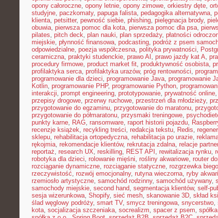
opony całoroczne
,
opony letnie
,
opony zimowe
,
orkiestry dęte
,
or
studyjne
,
paczkomaty
,
papuga falista
,
pedagogika alternatywna
,
p
klienta
,
petsitter
,
pewność siebie
,
phishing
,
pielęgnacja brody
,
pie
obuwia
,
pierwsza pomoc dla kota
,
pierwsza pomoc dla psa
,
pierw
pilates
,
pitch deck
,
plan nauki
,
plan sprzedaży
,
płatności odroczo
miejskie
,
płynność finansowa
,
podcasting
,
podróż z psem samoc
odpowiedzialne
,
poezja współczesna
,
polityka prywatności
,
Postg
ceramiczna
,
praktyki studenckie
,
prawo AI
,
prawo jazdy kat A
,
pr
procedury firmowe
,
product market fit
,
produktywność osobista
,
p
profilaktyka serca
,
profilaktyka urazów
,
próg rentowności
,
program
programowanie dla dzieci
,
programowanie Java
,
programowanie Ja
Kotlin
,
programowanie PHP
,
programowanie Python
,
programowani
interakcji
,
prompt engineering
,
prototypowanie
,
prywatność online
przepisy drogowe
,
przerwy ruchowe
,
przestrzeń dla młodzieży
,
pr
przygotowanie do egzaminu
,
przygotowanie do maratonu
,
przygot
przygotowanie do półmaratonu
,
przysmaki treningowe
,
psychodiet
punkty karne
,
RAG
,
ransomware
,
raport historii pojazdu
,
Raspberr
recenzje książek
,
recykling treści
,
redakcja tekstu
,
Redis
,
regener
sklepu
,
rehabilitacja ortopedyczna
,
rehabilitacja po urazie
,
reklama
rękojmia
,
rekomendacje klientów
,
rekrutacja zdalna
,
relacje partne
reportaż
,
research UX
,
reskilling
,
REST API
,
rewitalizacja rynku
,
robotyka dla dzieci
,
rolowanie mięśni
,
rośliny akwariowe
,
router d
rozciąganie dynamiczne
,
rozciąganie statyczne
,
rozgrzewka bieg
rzeczywistość
,
rozwój emocjonalny
,
rutyna wieczorna
,
ryby akwar
rzemiosło artystyczne
,
samochód rodzinny
,
samochód używany
,
samochody miejskie
,
second hand
,
segmentacja klientów
,
self-pu
sesja wizerunkowa
,
Shopify
,
sieć mesh
,
skanowanie 3D
,
skład ks
ślad węglowy podróży
,
smart TV
,
smycz treningowa
,
snycerstwo
,
kota
,
socjalizacja szczeniaka
,
socrealizm
,
spacer z psem
,
spółka
spółka z o.o.
,
Spring Boot
,
sprzedaż B2B
,
sprzedaż B2C
,
sprzeda