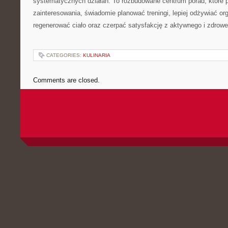
systematycznych działań. To rozbudowane centrum porad, które 
zainteresowania, świadomie planować treningi, lepiej odżywiać or
regenerować ciało oraz czerpać satysfakcję z aktywnego i zdrowe
CATEGORIES:
KULINARIA
Comments are closed.