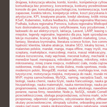
drogowa
,
koloryzacja włosów
,
kombi
,
komiks
,
kompetencje cyfro
komunikacja bez przemocy
,
koncentracja
,
konkursy przedmiotow
konsole do gier
,
konsultacja psychologiczna
,
konteneryzacja
,
kon
zapasowe
,
korekta tekstu
,
korepetycje online
,
koszt pozyskania k
artystyczne
,
KPI
,
kreatywne pisanie
,
kredyt obrotowy
,
królik mini
KSeF
,
Kubernetes
,
kultura feedbacku
,
kultura regionalna Mazows
Podhala
,
kultura regionalna Pomorza
,
kultura regionalna Wielkopol
kurs doskonalenia jazdy
,
kursy certyfikowane
,
kury przydomowe
,
ładowarki do aut elektrycznych
,
laktacja
,
Laravel
,
LARP
,
leasing 
miejskie
,
legendy regionalne
,
legowisko dla psa
,
lejek sprzedażow
lekcje muzealne
,
licencje
,
link building
,
LinkedIn marketing
,
Linux
fantasy
,
literatura kryminalna
,
literatura science fiction
,
live comm
lojalność klientów
,
lokalne atrakcje
,
lokalne SEO
,
lokalny biznes
,
malarstwo polskie
,
mandat
,
manga
,
mapa offline
,
mapy myśli
,
mar
szeptany
,
marketplace
,
marszobiegi
,
marża
,
masaż relaksacyjny
matura rozszerzona
,
maty węchowe
,
mecenat kultury
,
mechanik 
menedżer haseł
,
menopauza
,
mikrobiom jelitowy
,
mikrofony
,
mikr
mikroserwisy
,
mniej znane miejsca
,
mobilność ciała
,
moda ciążo
outdoorowa
,
moda plus size
,
moda ślubna
,
moda sportowa
,
moda 
modernizm polski
,
MongoDB
,
montaż wideo
,
morfologia krwi
,
moto
turystyczne
,
motoryzacja miejska
,
motywacja do nauki
,
murale mi
MVP
,
myjnia samochodowa
,
MySQL
,
naming
,
narzędzia SaaS
,
na
biologii
,
nauka chemii
,
nauka fizyki
,
nauka francuskiego
,
nauka ge
hiszpańskiego
,
nauka matematyki
,
nauka niemieckiego
,
nauka po
programowania
,
nauka przez zabawę
,
nauka włoskiego
,
nawodnie
poranne
,
nazwa firmy
,
newsletter
,
Node.js
,
NoSQL
,
notatki Cornell
przeciwkleszczowa
,
obsługa posprzedażowa
,
ochrona marki
,
ochr
przeponowy
,
odporność organizmu
,
odzyskiwanie danych
,
offboar
okulary przeciwsłoneczne
,
olimpiady szkolne
,
onboarding pracown
opieka nad psem
,
opieka okołoporodowa
,
opieka paliatywna
,
opie