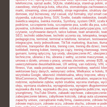
telefoniczna
,
sprzęt audio
,
SQLite
,
stabilizacja
,
stand-up polski
,
s
zawodowy
,
sterylizacja kota
,
stłuczka
,
stomatologia zachowawcz
marki
,
streaming
,
stres przewlekły
,
stroje regionalne
,
struktury da
domowe
,
styl biznesowy
,
styl casual
,
styl formalny
,
styl smart ca
stypendia
,
sukcesja firmy
,
SUV
,
Svelte
,
światło niebieskie
,
światł
świetlica wiejska
,
świnka morska
,
Symfony
,
system OKR
,
szafa 
podróżne
,
szczepienie kota
,
szczepienie psa
,
szelki dla psa
,
szk
prywatna
,
szkolenia zawodowe online
,
sztuka partycypacyjna
,
szt
czytanie
,
szyfrowanie danych
,
tańce ludowe
,
teatr amatorski
,
teat
SEO
,
techniki oddechowe
,
techniki uczenia się
,
teleopieka
,
terapi
pedagogiczna
,
terminal
,
terminal w telefonie
,
terrarium
,
testowani
integracyjne
,
testy jednostkowe
,
TikTok marketing
,
tkactwo
,
tłuma
rodzinne
,
transporter dla kota
,
trening core
,
trening dla dzieci
,
tren
kettlebell
,
trening kobiet
,
trening po ciąży
,
trening równowagi
,
tren
gumami
,
tuning optyczny
,
typ urody
,
ubezpieczenie AC
,
ubezpiec
techniczne
,
ubrania z lnu
,
ubrania z wełny
,
uczenie maszynowe
,
u
umowa o dzieło
,
umowa o pracę
,
umowa zlecenie
,
umowy B2B
,
u
uwierzytelnianie dwuskładnikowe
,
UX writing
,
van rodzinny
,
VIN
,
v
fitness
,
Vue
,
wada postawy
,
warsztat samochodowy
,
wartość klie
wektorowe bazy danych
,
weterynarz online
,
Wielkanoc w hotelu
,
W
wizytówka Google
,
własność intelektualna
,
włosy kręcone
,
włosy 
WooCommerce
,
WordPress development
,
workation
,
wsparcie kr
rodzinne
,
wybielanie zębów
,
wybór studiów
,
wycena startupu
,
wyci
oleju
,
wymiana studencka
,
wynagrodzenia
,
wynajem długotermino
wyprawka dla kota
,
wyprawka dla psa
,
wystąpienia publiczne
,
wys
youngtimery
,
YouTube Shorts
,
zabawki węchowe
,
zabezpieczenie 
zabezpieczenie lakieru
,
zabytkowe kościoły
,
zakup auta używane
zapachy unisex
,
zarządzanie małą firmą
,
zawieszenie
,
zdrowie h
zdrowie mężczyzn
,
zdrowie oczu
,
zdrowie słuchu
,
zdrowie w podr