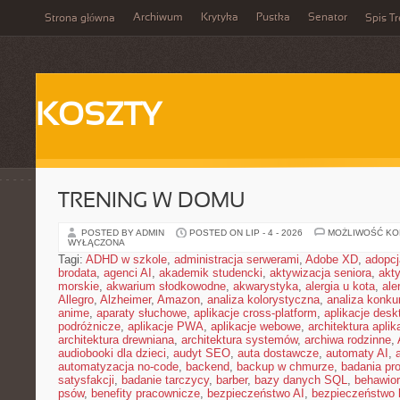
Archiwum
Krytyka
Pustka
Senator
Strona główna
Spis Tr
KOSZTY
TRENING W DOMU
POSTED BY ADMIN
POSTED ON LIP - 4 - 2026
MOŻLIWOŚĆ K
WYŁĄCZONA
Tagi:
ADHD w szkole
,
administracja serwerami
,
Adobe XD
,
adopcj
brodata
,
agenci AI
,
akademik studencki
,
aktywizacja seniora
,
akt
morskie
,
akwarium słodkowodne
,
akwarystyka
,
alergia u kota
,
ale
Allegro
,
Alzheimer
,
Amazon
,
analiza kolorystyczna
,
analiza konkur
anime
,
aparaty słuchowe
,
aplikacje cross-platform
,
aplikacje des
podróżnicze
,
aplikacje PWA
,
aplikacje webowe
,
architektura aplika
architektura drewniana
,
architektura systemów
,
archiwa rodzinne
,
audiobooki dla dzieci
,
audyt SEO
,
auta dostawcze
,
automaty AI
,
automatyzacja no-code
,
backend
,
backup w chmurze
,
badania pro
satysfakcji
,
badanie tarczycy
,
barber
,
bazy danych SQL
,
behawior
psów
,
benefity pracownicze
,
bezpieczeństwo AI
,
bezpieczeństwo h