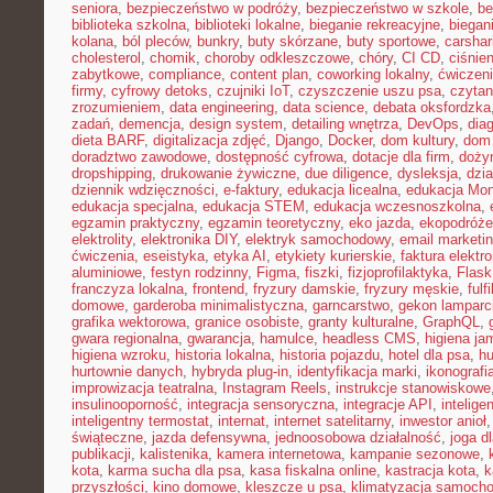
seniora
,
bezpieczeństwo w podróży
,
bezpieczeństwo w szkole
,
be
biblioteka szkolna
,
biblioteki lokalne
,
bieganie rekreacyjne
,
biegani
kolana
,
ból pleców
,
bunkry
,
buty skórzane
,
buty sportowe
,
carshar
cholesterol
,
chomik
,
choroby odkleszczowe
,
chóry
,
CI CD
,
ciśnien
zabytkowe
,
compliance
,
content plan
,
coworking lokalny
,
ćwiczeni
firmy
,
cyfrowy detoks
,
czujniki IoT
,
czyszczenie uszu psa
,
czytan
zrozumieniem
,
data engineering
,
data science
,
debata oksfordzka
zadań
,
demencja
,
design system
,
detailing wnętrza
,
DevOps
,
dia
dieta BARF
,
digitalizacja zdjęć
,
Django
,
Docker
,
dom kultury
,
dom 
doradztwo zawodowe
,
dostępność cyfrowa
,
dotacje dla firm
,
doży
dropshipping
,
drukowanie żywiczne
,
due diligence
,
dysleksja
,
dzia
dziennik wdzięczności
,
e-faktury
,
edukacja licealna
,
edukacja Mon
edukacja specjalna
,
edukacja STEM
,
edukacja wczesnoszkolna
,
egzamin praktyczny
,
egzamin teoretyczny
,
eko jazda
,
ekopodróże
elektrolity
,
elektronika DIY
,
elektryk samochodowy
,
email marketi
ćwiczenia
,
eseistyka
,
etyka AI
,
etykiety kurierskie
,
faktura elektr
aluminiowe
,
festyn rodzinny
,
Figma
,
fiszki
,
fizjoprofilaktyka
,
Flask
franczyza lokalna
,
frontend
,
fryzury damskie
,
fryzury męskie
,
fulf
domowe
,
garderoba minimalistyczna
,
garncarstwo
,
gekon lamparc
grafika wektorowa
,
granice osobiste
,
granty kulturalne
,
GraphQL
,
gwara regionalna
,
gwarancja
,
hamulce
,
headless CMS
,
higiena ja
higiena wzroku
,
historia lokalna
,
historia pojazdu
,
hotel dla psa
,
hu
hurtownie danych
,
hybryda plug-in
,
identyfikacja marki
,
ikonografi
improwizacja teatralna
,
Instagram Reels
,
instrukcje stanowiskowe
insulinooporność
,
integracja sensoryczna
,
integracje API
,
intelig
inteligentny termostat
,
internat
,
internet satelitarny
,
inwestor anioł
świąteczne
,
jazda defensywna
,
jednoosobowa działalność
,
joga d
publikacji
,
kalistenika
,
kamera internetowa
,
kampanie sezonowe
,
kota
,
karma sucha dla psa
,
kasa fiskalna online
,
kastracja kota
,
k
przyszłości
,
kino domowe
,
kleszcze u psa
,
klimatyzacja samoch