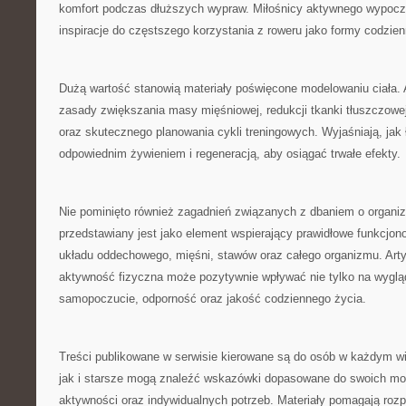
komfort podczas dłuższych wypraw. Miłośnicy aktywnego wypoc
inspiracje do częstszego korzystania z roweru jako formy codzie
Dużą wartość stanowią materiały poświęcone modelowaniu ciała. 
zasady zwiększania masy mięśniowej, redukcji tkanki tłuszczowej
oraz skutecznego planowania cykli treningowych. Wyjaśniają, jak
odpowiednim żywieniem i regeneracją, aby osiągać trwałe efekty.
Nie pominięto również zagadnień związanych z dbaniem o organi
przedstawiany jest jako element wspierający prawidłowe funkcjon
układu oddechowego, mięśni, stawów oraz całego organizmu. Arty
aktywność fizyczna może pozytywnie wpływać nie tylko na wygląd
samopoczucie, odporność oraz jakość codziennego życia.
Treści publikowane w serwisie kierowane są do osób w każdym w
jak i starsze mogą znaleźć wskazówki dopasowane do swoich mo
aktywności oraz indywidualnych potrzeb. Materiały pomagają roz