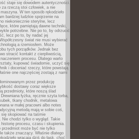
ość staje się dowodem autentyczności.
 za rzeczą stoi człowiek, a nie
maszyna. W ten sposób rękodzieło
m bardziej ludzkie spojrzenie na
no niekoniecznie sterylne, lecz
ęce, które pamiętają dawne techniki,
wykle potrzebne. Nie po to, by odrzucić
, lecz po to, by nadać jej
Współczesny świat nie musi wybierać
chnologią a rzemiosłem. Może
 obu tych porządków. Jednak bez
wo stracić kontakt z cierpliwością,
 znaczeniem procesu. Dlatego warto
rsztaty, kupować świadomie, uczyć się
nik i doceniać rzeczy, które powstają
właśnie one najczęściej zostają z nami
dominowanym przez produkcję
ybkość dostawy coraz większe
ią przedmioty, które noszą ślad
. Drewniana łyżka, ręcznie szyta torba,
kubek, tkany chodnik, metalowa
nana w małej pracowni albo notes
radycyjną metodą mają w sobie coś,
 się skopiować na taśmie
. Nie chodzi tylko o wygląd. Takie
 historię procesu, czasu i skupienia.
 przedmiot może być nie tylko
le także znaczący. Właśnie dlatego
rękodzieło wracają dziś do łask, choć