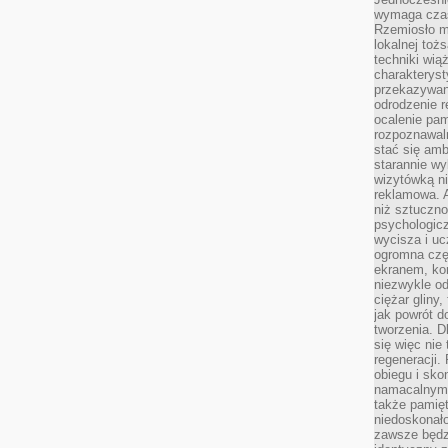
wymaga czasu
Rzemiosło m
lokalnej toż
techniki wiąż
charakteryst
przekazywan
odrodzenie 
ocalenie pam
rozpoznawaln
stać się am
starannie w
wizytówką n
reklamowa. 
niż sztuczn
psychologicz
wycisza i uc
ogromna czę
ekranem, ko
niezwykle o
ciężar gliny
jak powrót d
tworzenia. D
się więc nie
regeneracji.
obiegu i sk
namacalnym 
także pamię
niedoskonało
zawsze będz