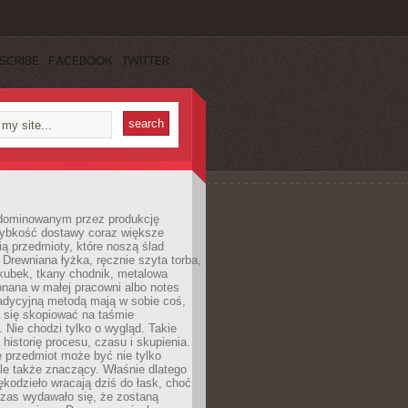
SCRIBE
FACEBOOK
TWITTER
dominowanym przez produkcję
ybkość dostawy coraz większe
ią przedmioty, które noszą ślad
. Drewniana łyżka, ręcznie szyta torba,
kubek, tkany chodnik, metalowa
nana w małej pracowni albo notes
radycyjną metodą mają w sobie coś,
 się skopiować na taśmie
. Nie chodzi tylko o wygląd. Takie
 historię procesu, czasu i skupienia.
 przedmiot może być nie tylko
le także znaczący. Właśnie dlatego
rękodzieło wracają dziś do łask, choć
czas wydawało się, że zostaną