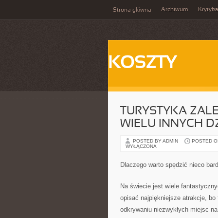
Archiwum
Krytyk
Strona główna
KOSZTY
TURYSTYKA ZALE
WIELU INNYCH D
POSTED BY ADMIN
POSTED ON 
WYŁĄCZONA
Dlaczego warto spędzić nieco bar
Na świecie jest wiele fantastyczny
opisać najpiękniejsze atrakcje, bo
odkrywaniu niezwykłych miejsc na 