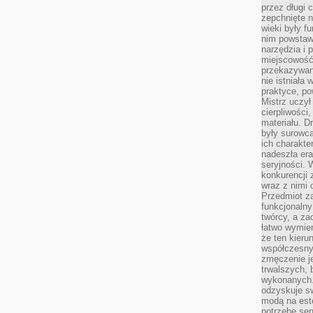
przez długi 
zepchnięte 
wieki były f
nim powstawa
narzędzia i 
miejscowość 
przekazywan
nie istniała
praktyce, po
Mistrz uczył 
cierpliwości
materiału. D
były surowc
ich charakte
nadeszła era
seryjności. 
konkurencji 
wraz z nimi 
Przedmiot z
funkcjonalny
twórcy, a za
łatwo wymie
że ten kieru
współczesny 
zmęczenie j
trwalszych, 
wykonanych.
odzyskuje sw
modą na est
potrzebę se