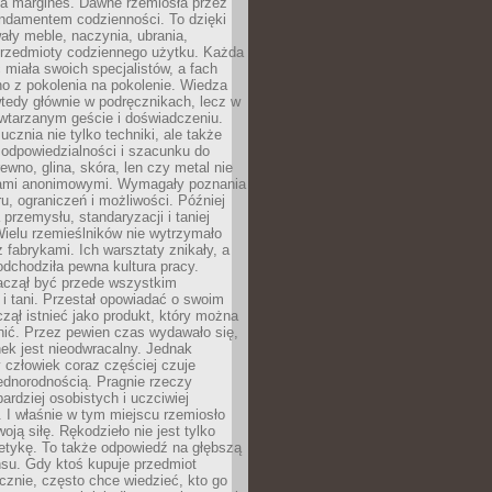
na margines. Dawne rzemiosła przez
undamentem codzienności. To dzięki
ły meble, naczynia, ubrania,
przedmioty codziennego użytku. Każda
miała swoich specjalistów, a fach
o z pokolenia na pokolenie. Wiedza
 wtedy głównie w podręcznikach, lecz w
wtarzanym geście i doświadczeniu.
ucznia nie tylko techniki, ale także
, odpowiedzialności i szacunku do
rewno, glina, skóra, len czy metal nie
ami anonimowymi. Wymagały poznania
ru, ograniczeń i możliwości. Później
 przemysłu, standaryzacji i taniej
Wielu rzemieślników nie wytrzymało
z fabrykami. Ich warsztaty znikały, a
odchodziła pewna kultura pracy.
aczął być przede wszystkim
 i tani. Przestał opowiadać o swoim
czął istnieć jako produkt, który można
nić. Przez pewien czas wydawało się,
nek jest nieodwracalny. Jednak
człowiek coraz częściej czuje
ednorodnością. Pragnie rzeczy
bardziej osobistych i uczciwiej
 I właśnie w tym miejscu rzemiosło
oją siłę. Rękodzieło nie jest tylko
etykę. To także odpowiedź na głębszą
nsu. Gdy ktoś kupuje przedmiot
znie, często chce wiedzieć, kto go