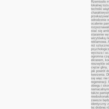
Rzemiosło m
lokalnej toż
techniki wiąż
charakteryst
przekazywan
odrodzenie 
ocalenie pam
rozpoznawaln
stać się am
starannie w
wizytówką n
reklamowa. 
niż sztuczn
psychologicz
wycisza i uc
ogromna czę
ekranem, ko
niezwykle o
ciężar gliny
jak powrót d
tworzenia. D
się więc nie
regeneracji.
obiegu i sk
namacalnym 
także pamię
niedoskonało
zawsze będz
identyczny 
tej drobnej r