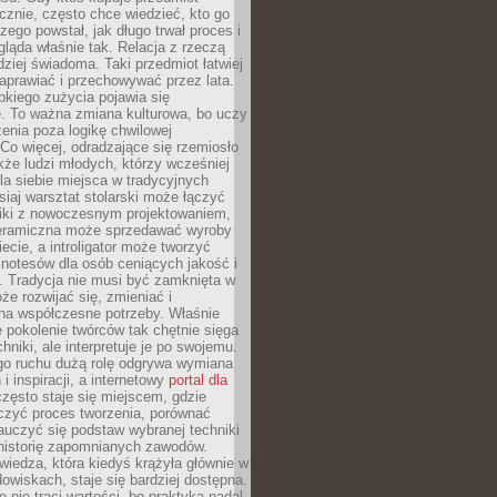
znie, często chce wiedzieć, kto go
czego powstał, jak długo trwał proces i
ląda właśnie tak. Relacja z rzeczą
rdziej świadoma. Taki przedmiot łatwiej
aprawiać i przechowywać przez lata.
kiego zużycia pojawia się
e. To ważna zmiana kulturowa, bo uczy
enia poza logikę chwilowej
Co więcej, odradzające się rzemiosło
kże ludzi młodych, którzy wcześniej
 dla siebie miejsca w tradycyjnych
siaj warsztat stolarski może łączyć
iki z nowoczesnym projektowaniem,
eramiczna może sprzedawać wyroby
ecie, a introligator może tworzyć
e notesów dla osób ceniących jakość i
. Tradycja nie musi być zamknięta w
e rozwijać się, zmieniać i
na współczesne potrzeby. Właśnie
 pokolenie twórców tak chętnie sięga
hniki, ale interpretuje je po swojemu.
go ruchu dużą rolę odgrywa wymiana
i inspiracji, a internetowy
portal dla
zęsto staje się miejscem, gdzie
zyć proces tworzenia, porównać
auczyć się podstaw wybranej techniki
 historię zapomnianych zawodów.
wiedza, która kiedyś krążyła głównie w
owiskach, staje się bardziej dostępna.
 nie traci wartości, bo praktyka nadal