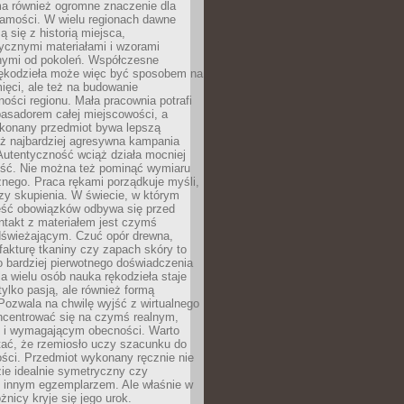
a również ogromne znaczenie dla
samości. W wielu regionach dawne
ą się z historią miejsca,
ycznymi materiałami i wzorami
ymi od pokoleń. Współczesne
rękodzieła może więc być sposobem na
ięci, ale też na budowanie
ości regionu. Mała pracownia potrafi
basadorem całej miejscowości, a
ykonany przedmiot bywa lepszą
iż najbardziej agresywna kampania
Autentyczność wciąż działa mocniej
ość. Nie można też pominąć wymiaru
nego. Praca rękami porządkuje myśli,
zy skupienia. W świecie, w którym
ść obowiązków odbywa się przed
ntakt z materiałem jest czymś
dświeżającym. Czuć opór drewna,
, fakturę tkaniny czy zapach skóry to
o bardziej pierwotnego doświadczenia
la wielu osób nauka rękodzieła staje
 tylko pasją, ale również formą
 Pozwala na chwilę wyjść z wirtualnego
oncentrować się na czymś realnym,
i wymagającym obecności. Warto
tać, że rzemiosło uczy szacunku do
ści. Przedmiot wykonany ręcznie nie
ie idealnie symetryczny czy
z innym egzemplarzem. Ale właśnie w
óżnicy kryje się jego urok.