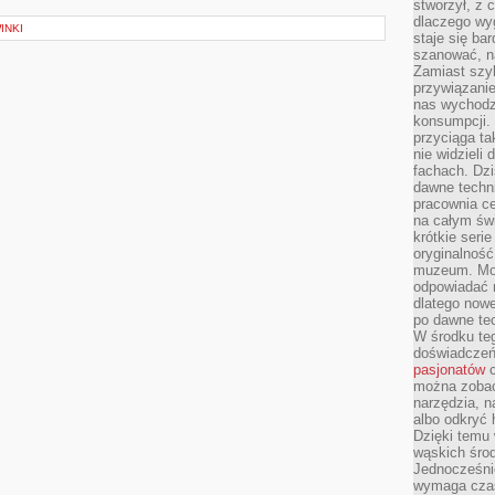
stworzył, z 
dlaczego wyg
INKI
staje się ba
szanować, n
Zamiast szyb
przywiązani
nas wychodz
konsumpcji. 
przyciąga ta
nie widzieli
fachach. Dzi
dawne techn
pracownia c
na całym świ
krótkie seri
oryginalność
muzeum. Moż
odpowiadać 
dlatego nowe
po dawne tec
W środku te
doświadczeń 
pasjonatów
c
można zobac
narzędzia, n
albo odkryć
Dzięki temu 
wąskich środ
Jednocześnie
wymaga czasu