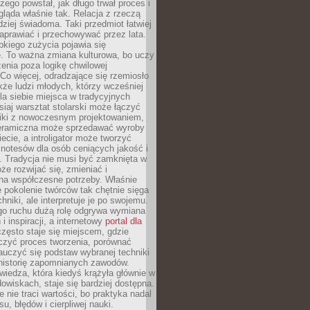
czego powstał, jak długo trwał proces i
ląda właśnie tak. Relacja z rzeczą
rdziej świadoma. Taki przedmiot łatwiej
aprawiać i przechowywać przez lata.
kiego zużycia pojawia się
e. To ważna zmiana kulturowa, bo uczy
enia poza logikę chwilowej
Co więcej, odradzające się rzemiosło
kże ludzi młodych, którzy wcześniej
 dla siebie miejsca w tradycyjnych
siaj warsztat stolarski może łączyć
iki z nowoczesnym projektowaniem,
eramiczna może sprzedawać wyroby
ecie, a introligator może tworzyć
e notesów dla osób ceniących jakość i
. Tradycja nie musi być zamknięta w
e rozwijać się, zmieniać i
na współczesne potrzeby. Właśnie
 pokolenie twórców tak chętnie sięga
hniki, ale interpretuje je po swojemu.
go ruchu dużą rolę odgrywa wymiana
i inspiracji, a internetowy
portal dla
zęsto staje się miejscem, gdzie
zyć proces tworzenia, porównać
auczyć się podstaw wybranej techniki
 historię zapomnianych zawodów.
wiedza, która kiedyś krążyła głównie w
owiskach, staje się bardziej dostępna.
 nie traci wartości, bo praktyka nadal
, błędów i cierpliwej nauki.