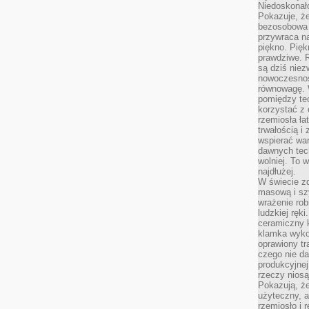
Niedoskonał
Pokazuje, że
bezosobowa 
przywraca na
piękno. Pięk
prawdziwe. R
są dziś niez
nowoczesność
równowagę. 
pomiędzy te
korzystać z
rzemiosła łat
trwałością i
wspierać wa
dawnych tech
wolniej. To 
najdłużej.
W świecie z
masową i sz
wrażenie rob
ludzkiej ręki
ceramiczny 
klamka wyko
oprawiony t
czego nie da
produkcyjnej
rzeczy niosą
Pokazują, że
użyteczny, a
rzemiosło i 