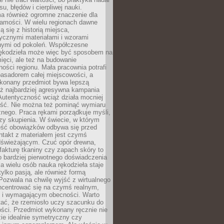
, błędów i cierpliwej nauki.
a również ogromne znaczenie dla
samości. W wielu regionach dawne
ą się z historią miejsca,
ycznymi materiałami i wzorami
ymi od pokoleń. Współczesne
rękodzieła może więc być sposobem na
ięci, ale też na budowanie
ości regionu. Mała pracownia potrafi
basadorem całej miejscowości, a
ykonany przedmiot bywa lepszą
iż najbardziej agresywna kampania
Autentyczność wciąż działa mocniej
ość. Nie można też pominąć wymiaru
nego. Praca rękami porządkuje myśli,
zy skupienia. W świecie, w którym
ść obowiązków odbywa się przed
ntakt z materiałem jest czymś
dświeżającym. Czuć opór drewna,
, fakturę tkaniny czy zapach skóry to
o bardziej pierwotnego doświadczenia
la wielu osób nauka rękodzieła staje
 tylko pasją, ale również formą
 Pozwala na chwilę wyjść z wirtualnego
oncentrować się na czymś realnym,
i wymagającym obecności. Warto
tać, że rzemiosło uczy szacunku do
ści. Przedmiot wykonany ręcznie nie
ie idealnie symetryczny czy