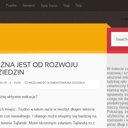
a
Pustka
Senator
Tagi
Tagi
Spis Treści
SUB
ŻNA JEST OD ROZWOJU
W świecie z
ZIEDZIN
masową i sz
wrażenie rob
ludzkiej ręki
TURYSTYKA
LIP - 4 - 2025
MOŻLIWOŚĆ KOMENTOWANIA
ZOSTAŁA
ceramiczny 
ZALEŻNA
JEST
klamka wyko
OD
oprawiony t
ROZWOJU
dziej aktywne wakacje?
WIELU
czego nie da
INNYCH
produkcyjnej
DZIEDZIN
rzeczy niosą
ch miejsc. Trudno w takim razie w niezbyt długim tekście
Pokazują, że
użyteczny, a
 to coś nierealnego. I dlatego może skupmy się bardziej na
rzemiosło i 
terenie Tajlandii. Moim skromnym zdaniem Tajlandia to z
przez długi 