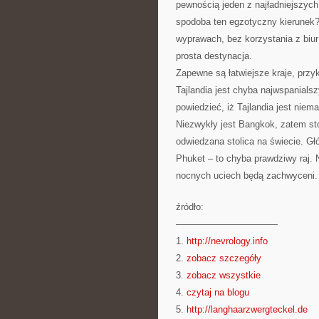
pewnością jeden z najładniejszyc
spodoba ten egzotyczny kierunek?
wyprawach, bez korzystania z biu
prosta destynacja.
Zapewne są łatwiejsze kraje, przyk
Tajlandia jest chyba najwspanials
powiedzieć, iż Tajlandia jest nie
Niezwykły jest Bangkok, zatem sto
odwiedzana stolica na świecie. G
Phuket – to chyba prawdziwy raj. 
nocnych uciech będą zachwyceni.
źródło:
———————————
1.
http://nevrology.info
2.
zobacz szczegóły
3.
zobacz wszystkie
4.
czytaj na blogu
5.
http://langhaarzwergteckel.de