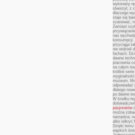
wykonany ręc
stworzył, z 
dlaczego wyg
staje się ba
szanować, n
Zamiast szyb
przywiązani
nas wychodz
konsumpcji. 
przyciąga ta
nie widzieli
fachach. Dzi
dawne techn
pracownia c
na całym świ
krótkie seri
oryginalność
muzeum. Moż
odpowiadać 
dlatego nowe
po dawne tec
W środku te
doświadczeń 
pasjonatów
c
można zobac
narzędzia, n
albo odkryć
Dzięki temu 
wąskich środ
Jednocześnie