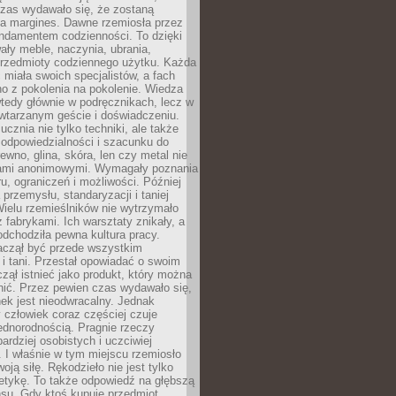
czas wydawało się, że zostaną
na margines. Dawne rzemiosła przez
undamentem codzienności. To dzięki
ły meble, naczynia, ubrania,
przedmioty codziennego użytku. Każda
miała swoich specjalistów, a fach
o z pokolenia na pokolenie. Wiedza
 wtedy głównie w podręcznikach, lecz w
wtarzanym geście i doświadczeniu.
ucznia nie tylko techniki, ale także
, odpowiedzialności i szacunku do
rewno, glina, skóra, len czy metal nie
ami anonimowymi. Wymagały poznania
ru, ograniczeń i możliwości. Później
 przemysłu, standaryzacji i taniej
Wielu rzemieślników nie wytrzymało
z fabrykami. Ich warsztaty znikały, a
odchodziła pewna kultura pracy.
aczął być przede wszystkim
 i tani. Przestał opowiadać o swoim
czął istnieć jako produkt, który można
nić. Przez pewien czas wydawało się,
nek jest nieodwracalny. Jednak
człowiek coraz częściej czuje
ednorodnością. Pragnie rzeczy
bardziej osobistych i uczciwiej
 I właśnie w tym miejscu rzemiosło
oją siłę. Rękodzieło nie jest tylko
etykę. To także odpowiedź na głębszą
nsu. Gdy ktoś kupuje przedmiot