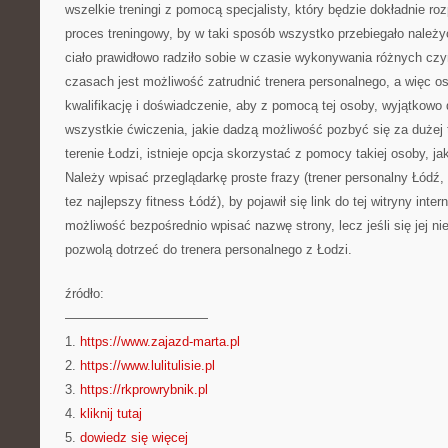
wszelkie treningi z pomocą specjalisty, który będzie dokładnie roz
proces treningowy, by w taki sposób wszystko przebiegało należy
ciało prawidłowo radziło sobie w czasie wykonywania różnych cz
czasach jest możliwość zatrudnić trenera personalnego, a więc 
kwalifikację i doświadczenie, aby z pomocą tej osoby, wyjątkow
wszystkie ćwiczenia, jakie dadzą możliwość pozbyć się za dużej 
terenie Łodzi, istnieje opcja skorzystać z pomocy takiej osoby, jak
Należy wpisać przeglądarkę proste frazy (trener personalny Łódź,
tez najlepszy fitness Łódź), by pojawił się link do tej witryny inte
możliwość bezpośrednio wpisać nazwę strony, lecz jeśli się jej ni
pozwolą dotrzeć do trenera personalnego z Łodzi.
źródło:
———————————
1.
https://www.zajazd-marta.pl
2.
https://www.lulitulisie.pl
3.
https://rkprowrybnik.pl
4.
kliknij tutaj
5.
dowiedz się więcej