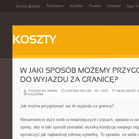
Archiwum
Krytyka
Pustka
Senator
Strona główna
Spis Tr
KOSZTY
W JAKI SPOSÓB MOŻEMY PRZYG
DO WYJAZDU ZA GRANICĘ?
POSTED BY ADMIN
POSTED ON CZE - 29 - 2025
MOŻLIWOŚĆ 
WYŁĄCZONA
Jak można przygotować się do wyjazdu za granicę?
Niesamowicie dużo osób w teraźniejszych czasach, uprawia w ram
sporty, aby w taki sposób posiadać wysoką kondycję swojego org
wyćwiczyć jak najbardziej zdrową sylwetkę. To sprawia, że wiele