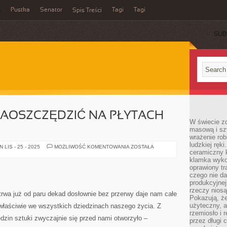
a
Pustka
Senator
Tagi
Tagi
Spis Treści
SUB
ZAOSZCZĘDZIĆ NA PŁYTACH
W świecie z
masową i sz
wrażenie rob
ludzkiej ręki
W
LIS - 25 - 2025
MOŻLIWOŚĆ KOMENTOWANIA
ZOSTAŁA
ceramiczny 
JAKI
SPOSÓB
klamka wyko
ZAOSZCZĘDZIĆ
oprawiony t
NA
PŁYTACH
czego nie da
MUZYCZNYCH?
produkcyjnej
rzeczy niosą
trwa już od paru dekad dosłownie bez przerwy daje nam całe
Pokazują, że
użyteczny, a
właściwie we wszystkich dziedzinach naszego życia. Z
rzemiosło i 
edzin sztuki zwyczajnie się przed nami otworzyło –
przez długi 