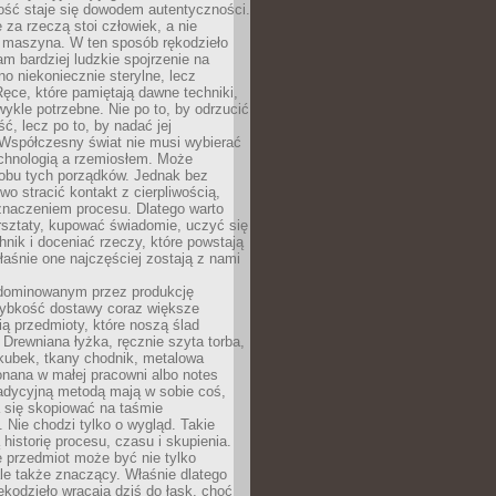
ość staje się dowodem autentyczności.
 za rzeczą stoi człowiek, a nie
maszyna. W ten sposób rękodzieło
m bardziej ludzkie spojrzenie na
no niekoniecznie sterylne, lecz
ęce, które pamiętają dawne techniki,
wykle potrzebne. Nie po to, by odrzucić
, lecz po to, by nadać jej
Współczesny świat nie musi wybierać
chnologią a rzemiosłem. Może
 obu tych porządków. Jednak bez
wo stracić kontakt z cierpliwością,
 znaczeniem procesu. Dlatego warto
rsztaty, kupować świadomie, uczyć się
nik i doceniać rzeczy, które powstają
właśnie one najczęściej zostają z nami
dominowanym przez produkcję
ybkość dostawy coraz większe
ią przedmioty, które noszą ślad
. Drewniana łyżka, ręcznie szyta torba,
kubek, tkany chodnik, metalowa
nana w małej pracowni albo notes
radycyjną metodą mają w sobie coś,
 się skopiować na taśmie
. Nie chodzi tylko o wygląd. Takie
 historię procesu, czasu i skupienia.
 przedmiot może być nie tylko
le także znaczący. Właśnie dlatego
rękodzieło wracają dziś do łask, choć