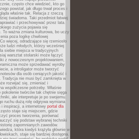
znie, często chce wiedzieć, kto go
czego powstał, jak długo trwał proces i
ląda właśnie tak. Relacja z rzeczą
rdziej świadoma. Taki przedmiot łatwiej
aprawiać i przechowywać przez lata.
kiego zużycia pojawia się
e. To ważna zmiana kulturowa, bo uczy
enia poza logikę chwilowej
Co więcej, odradzające się rzemiosło
kże ludzi młodych, którzy wcześniej
 dla siebie miejsca w tradycyjnych
siaj warsztat stolarski może łączyć
iki z nowoczesnym projektowaniem,
eramiczna może sprzedawać wyroby
ecie, a introligator może tworzyć
e notesów dla osób ceniących jakość i
. Tradycja nie musi być zamknięta w
e rozwijać się, zmieniać i
na współczesne potrzeby. Właśnie
 pokolenie twórców tak chętnie sięga
hniki, ale interpretuje je po swojemu.
go ruchu dużą rolę odgrywa wymiana
i inspiracji, a internetowy
portal dla
zęsto staje się miejscem, gdzie
zyć proces tworzenia, porównać
auczyć się podstaw wybranej techniki
 historię zapomnianych zawodów.
wiedza, która kiedyś krążyła głównie w
owiskach, staje się bardziej dostępna.
 nie traci wartości, bo praktyka nadal