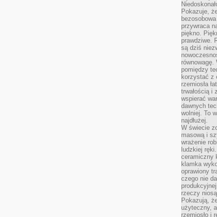
Niedoskonał
Pokazuje, że
bezosobowa 
przywraca na
piękno. Pięk
prawdziwe. R
są dziś niez
nowoczesność
równowagę. 
pomiędzy te
korzystać z
rzemiosła łat
trwałością i
wspierać wa
dawnych tech
wolniej. To 
najdłużej.
W świecie z
masową i sz
wrażenie rob
ludzkiej ręki
ceramiczny 
klamka wyko
oprawiony t
czego nie da
produkcyjnej
rzeczy niosą
Pokazują, że
użyteczny, a
rzemiosło i 