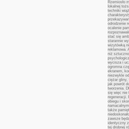
Rzemiosło m
lokalnej toż
techniki wiąż
charakteryst
przekazywan
odrodzenie 
ocalenie pam
rozpoznawaln
stać się am
starannie w
wizytówką n
reklamowa. 
niż sztuczn
psychologicz
wycisza i uc
ogromna czę
ekranem, ko
niezwykle o
ciężar gliny
jak powrót d
tworzenia. D
się więc nie
regeneracji.
obiegu i sk
namacalnym 
także pamię
niedoskonało
zawsze będz
identyczny 
tej drobnej r