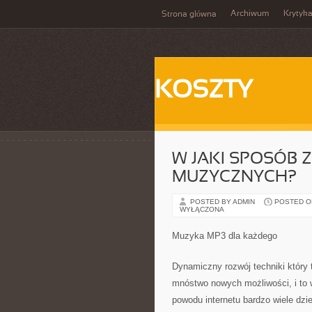
Archiwum
Krytyk
Strona główna
KOSZTY
W JAKI SPOSÓB 
MUZYCZNYCH?
POSTED BY ADMIN
POSTED ON 
WYŁĄCZONA
Muzyka MP3 dla każdego
Dynamiczny rozwój techniki który 
mnóstwo nowych możliwości, i to 
powodu internetu bardzo wiele dzi