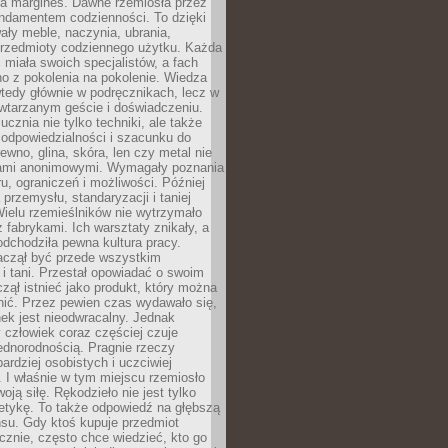
na margines. Dawne rzemiosła przez
undamentem codzienności. To dzięki
ły meble, naczynia, ubrania,
przedmioty codziennego użytku. Każda
miała swoich specjalistów, a fach
o z pokolenia na pokolenie. Wiedza
 wtedy głównie w podręcznikach, lecz w
wtarzanym geście i doświadczeniu.
ucznia nie tylko techniki, ale także
, odpowiedzialności i szacunku do
rewno, glina, skóra, len czy metal nie
ami anonimowymi. Wymagały poznania
ru, ograniczeń i możliwości. Później
 przemysłu, standaryzacji i taniej
Wielu rzemieślników nie wytrzymało
z fabrykami. Ich warsztaty znikały, a
odchodziła pewna kultura pracy.
aczął być przede wszystkim
 i tani. Przestał opowiadać o swoim
czął istnieć jako produkt, który można
nić. Przez pewien czas wydawało się,
nek jest nieodwracalny. Jednak
człowiek coraz częściej czuje
ednorodnością. Pragnie rzeczy
bardziej osobistych i uczciwiej
 I właśnie w tym miejscu rzemiosło
oją siłę. Rękodzieło nie jest tylko
etykę. To także odpowiedź na głębszą
nsu. Gdy ktoś kupuje przedmiot
znie, często chce wiedzieć, kto go