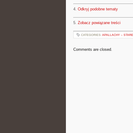
4.
Odkryj podobne tematy
5.
Zobacz powiązane treści
CATEGORIES:
APALLACHY – STAR
Comments are closed.