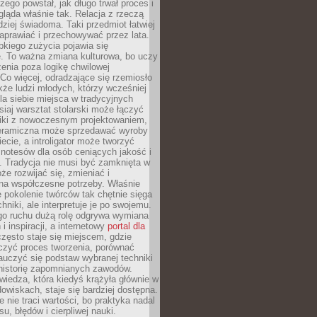
czego powstał, jak długo trwał proces i
ląda właśnie tak. Relacja z rzeczą
rdziej świadoma. Taki przedmiot łatwiej
aprawiać i przechowywać przez lata.
kiego zużycia pojawia się
e. To ważna zmiana kulturowa, bo uczy
enia poza logikę chwilowej
Co więcej, odradzające się rzemiosło
kże ludzi młodych, którzy wcześniej
 dla siebie miejsca w tradycyjnych
siaj warsztat stolarski może łączyć
iki z nowoczesnym projektowaniem,
eramiczna może sprzedawać wyroby
ecie, a introligator może tworzyć
e notesów dla osób ceniących jakość i
. Tradycja nie musi być zamknięta w
e rozwijać się, zmieniać i
na współczesne potrzeby. Właśnie
 pokolenie twórców tak chętnie sięga
hniki, ale interpretuje je po swojemu.
go ruchu dużą rolę odgrywa wymiana
i inspiracji, a internetowy
portal dla
zęsto staje się miejscem, gdzie
zyć proces tworzenia, porównać
auczyć się podstaw wybranej techniki
 historię zapomnianych zawodów.
wiedza, która kiedyś krążyła głównie w
owiskach, staje się bardziej dostępna.
 nie traci wartości, bo praktyka nadal
, błędów i cierpliwej nauki.