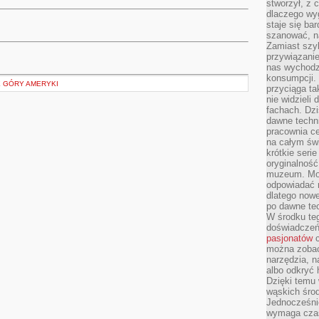
stworzył, z 
dlaczego wyg
staje się ba
szanować, n
Zamiast szyb
przywiązani
nas wychodz
konsumpcji. 
E GÓRY AMERYKI
przyciąga ta
nie widzieli
fachach. Dzi
dawne techn
pracownia c
na całym świ
krótkie seri
oryginalność
muzeum. Moż
odpowiadać 
dlatego nowe
po dawne tec
W środku te
doświadczeń 
pasjonatów
c
można zobac
narzędzia, n
albo odkryć
Dzięki temu 
wąskich środ
Jednocześnie
wymaga czasu