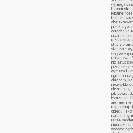
wymaga czasu
Rzemiosło m
lokalnej toż
techniki wiąż
charakteryst
przekazywan
odrodzenie 
ocalenie pam
rozpoznawaln
stać się am
starannie w
wizytówką n
reklamowa. 
niż sztuczn
psychologicz
wycisza i uc
ogromna czę
ekranem, ko
niezwykle o
ciężar gliny
jak powrót d
tworzenia. D
się więc nie
regeneracji.
obiegu i sk
namacalnym 
także pamię
niedoskonało
zawsze będz