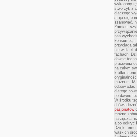
wykonany ręc
stworzył, z 
dlaczego wyg
staje się ba
szanować, n
Zamiast szyb
przywiązani
nas wychodz
konsumpcji. 
przyciąga ta
nie widzieli
fachach. Dzi
dawne techn
pracownia c
na całym świ
krótkie seri
oryginalność
muzeum. Moż
odpowiadać 
dlatego nowe
po dawne tec
W środku te
doświadczeń 
pasjonatów
c
można zobac
narzędzia, n
albo odkryć
Dzięki temu 
wąskich środ
Jednocześnie