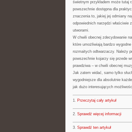
świetnym przykładem może tutaj rz
powszechnie dostępna dla praktyc
znaczenia to, jakiej jej odmiany n
odpowiednich narzędzi właściwie 
utworami.
W chwili obecnej zdecydowanie na
które umożliwiają bardzo wygodn
rozmaitych odtwarzaczy. Należy p
powszechnie kojarzy się przede ws
prawdziwa – w chwili obecnej muzy
Jak zatem widać, samo tylko słuc
wygodniejsze dla absolutnie każdeg
jak dużo interesujących możliwośc
1.
Przeczytaj cały artykuł
2.
Sprawdź więcej informacji
3.
Sprawdź ten artykuł