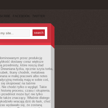
SCRIBE
FACEBOOK
TWITTER
dominowanym przez produkcję
ybkość dostawy coraz większe
ią przedmioty, które noszą ślad
. Drewniana łyżka, ręcznie szyta torba,
kubek, tkany chodnik, metalowa
nana w małej pracowni albo notes
radycyjną metodą mają w sobie coś,
 się skopiować na taśmie
. Nie chodzi tylko o wygląd. Takie
 historię procesu, czasu i skupienia.
 przedmiot może być nie tylko
le także znaczący. Właśnie dlatego
rękodzieło wracają dziś do łask, choć
czas wydawało się, że zostaną