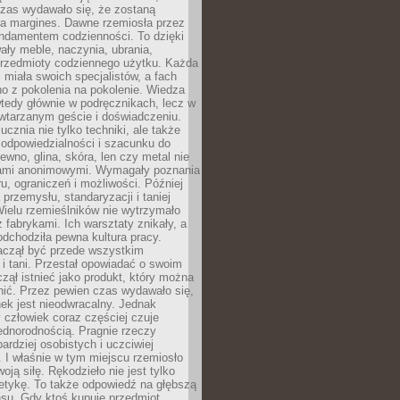
czas wydawało się, że zostaną
na margines. Dawne rzemiosła przez
undamentem codzienności. To dzięki
ły meble, naczynia, ubrania,
przedmioty codziennego użytku. Każda
miała swoich specjalistów, a fach
o z pokolenia na pokolenie. Wiedza
 wtedy głównie w podręcznikach, lecz w
wtarzanym geście i doświadczeniu.
ucznia nie tylko techniki, ale także
, odpowiedzialności i szacunku do
rewno, glina, skóra, len czy metal nie
ami anonimowymi. Wymagały poznania
ru, ograniczeń i możliwości. Później
 przemysłu, standaryzacji i taniej
Wielu rzemieślników nie wytrzymało
z fabrykami. Ich warsztaty znikały, a
odchodziła pewna kultura pracy.
aczął być przede wszystkim
 i tani. Przestał opowiadać o swoim
czął istnieć jako produkt, który można
nić. Przez pewien czas wydawało się,
nek jest nieodwracalny. Jednak
człowiek coraz częściej czuje
ednorodnością. Pragnie rzeczy
bardziej osobistych i uczciwiej
 I właśnie w tym miejscu rzemiosło
oją siłę. Rękodzieło nie jest tylko
etykę. To także odpowiedź na głębszą
nsu. Gdy ktoś kupuje przedmiot