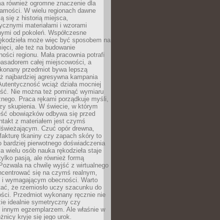
a również ogromne znaczenie dla
samości. W wielu regionach dawne
ą się z historią miejsca,
ycznymi materiałami i wzorami
ymi od pokoleń. Współczesne
rękodzieła może więc być sposobem na
ięci, ale też na budowanie
ości regionu. Mała pracownia potrafi
basadorem całej miejscowości, a
ykonany przedmiot bywa lepszą
iż najbardziej agresywna kampania
Autentyczność wciąż działa mocniej
ość. Nie można też pominąć wymiaru
nego. Praca rękami porządkuje myśli,
zy skupienia. W świecie, w którym
ść obowiązków odbywa się przed
ntakt z materiałem jest czymś
dświeżającym. Czuć opór drewna,
, fakturę tkaniny czy zapach skóry to
o bardziej pierwotnego doświadczenia
la wielu osób nauka rękodzieła staje
 tylko pasją, ale również formą
 Pozwala na chwilę wyjść z wirtualnego
oncentrować się na czymś realnym,
i wymagającym obecności. Warto
tać, że rzemiosło uczy szacunku do
ści. Przedmiot wykonany ręcznie nie
ie idealnie symetryczny czy
z innym egzemplarzem. Ale właśnie w
óżnicy kryje się jego urok.