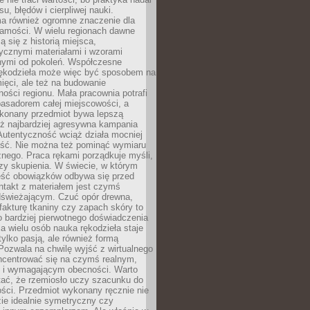
, błędów i cierpliwej nauki.
a również ogromne znaczenie dla
samości. W wielu regionach dawne
ą się z historią miejsca,
ycznymi materiałami i wzorami
ymi od pokoleń. Współczesne
rękodzieła może więc być sposobem na
ięci, ale też na budowanie
ości regionu. Mała pracownia potrafi
basadorem całej miejscowości, a
ykonany przedmiot bywa lepszą
iż najbardziej agresywna kampania
Autentyczność wciąż działa mocniej
ość. Nie można też pominąć wymiaru
nego. Praca rękami porządkuje myśli,
zy skupienia. W świecie, w którym
ść obowiązków odbywa się przed
ntakt z materiałem jest czymś
dświeżającym. Czuć opór drewna,
, fakturę tkaniny czy zapach skóry to
o bardziej pierwotnego doświadczenia
la wielu osób nauka rękodzieła staje
 tylko pasją, ale również formą
 Pozwala na chwilę wyjść z wirtualnego
oncentrować się na czymś realnym,
i wymagającym obecności. Warto
tać, że rzemiosło uczy szacunku do
ści. Przedmiot wykonany ręcznie nie
ie idealnie symetryczny czy