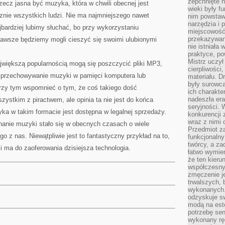
zepchnięte 
ecz jasna być muzyka, która w chwili obecnej jest
wieki były f
znie wszystkich ludzi. Nie ma najmniejszego nawet
nim powstawa
narzędzia i 
ajbardziej lubimy słuchać, bo przy wykorzystaniu
miejscowość 
przekazywan
zawsze będziemy mogli cieszyć się swoimi ulubionymi
nie istniała
praktyce, po
Mistrz uczył 
jwiększą popularnością mogą się poszczycić pliki MP3,
cierpliwości
e przechowywanie muzyki w pamięci komputera lub
materiału. D
były surowc
rzy tym wspomnieć o tym, że coś takiego dość
ich charakte
nadeszła era
zystkim z piractwem, ale opinia ta nie jest do końca
seryjności. 
ka w takim formacie jest dostępna w legalnej sprzedaży.
konkurencji 
wraz z nimi 
hanie muzyki stało się w obecnych czasach o wiele
Przedmiot z
o z nas. Niewątpliwie jest to fantastyczny przykład na to,
funkcjonalny
twórcy, a za
i ma do zaoferowania dzisiejsza technologia.
łatwo wymie
że ten kieru
współczesny 
zmęczenie j
trwalszych, 
wykonanych.
odzyskuje sw
modą na est
potrzebę se
wykonany ręc