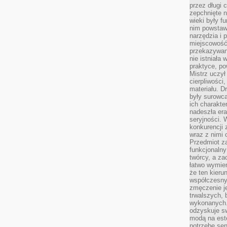
przez długi 
zepchnięte 
wieki były f
nim powstawa
narzędzia i 
miejscowość 
przekazywan
nie istniała
praktyce, po
Mistrz uczył 
cierpliwości
materiału. D
były surowc
ich charakte
nadeszła era
seryjności. 
konkurencji 
wraz z nimi 
Przedmiot z
funkcjonalny
twórcy, a za
łatwo wymie
że ten kieru
współczesny 
zmęczenie j
trwalszych, 
wykonanych.
odzyskuje sw
modą na est
potrzebę se