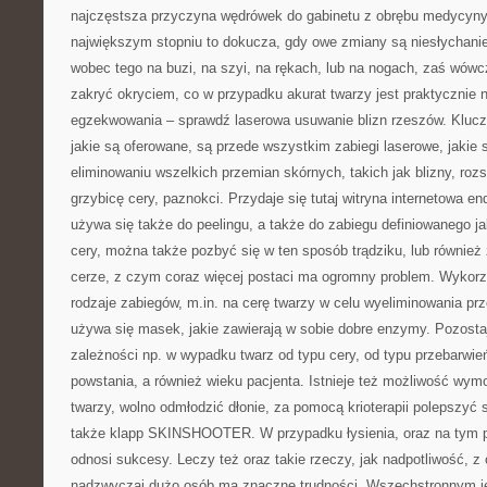
najczęstsza przyczyna wędrówek do gabinetu z obrębu medycyny
największym stopniu to dokucza, gdy owe zmiany są niesłychanie
wobec tego na buzi, na szyi, na rękach, lub na nogach, zaś wówc
zakryć okryciem, co w przypadku akurat twarzy jest praktycznie
egzekwowania – sprawdź laserowa usuwanie blizn rzeszów. Kluc
jakie są oferowane, są przede wszystkim zabiegi laserowe, jakie 
eliminowaniu wszelkich przemian skórnych, takich jak blizny, rozst
grzybicę cery, paznokci. Przydaje się tutaj witryna internetowa e
używa się także do peelingu, a także do zabiegu definiowanego j
cery, można także pozbyć się w ten sposób trądziku, lub również
cerze, z czym coraz więcej postaci ma ogromny problem. Wykorzy
rodzaje zabiegów, m.in. na cerę twarzy w celu wyeliminowania pr
używa się masek, jakie zawierają w sobie dobre enzymy. Pozosta
zależności np. w wypadku twarz od typu cery, od typu przebarwie
powstania, a również wieku pacjenta. Istnieje też możliwość wym
twarzy, wolno odmłodzić dłonie, za pomocą krioterapii polepszyć
także klapp SKINSHOOTER. W przypadku łysienia, oraz na tym 
odnosi sukcesy. Leczy też oraz takie rzeczy, jak nadpotliwość,
nadzwyczaj dużo osób ma znaczne trudności. Wszechstronnym je