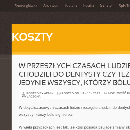
Archiwum
Krytyka
Pustka
Senator
Strona główna
Spis Tr
KOSZTY
W PRZESZŁYCH CZASACH LUDZI
CHODZILI DO DENTYSTY CZY TEŻ
JEDYNIE WSZYSCY, KTÓRZY BÓLU 
POSTED BY ADMIN
POSTED ON LIP - 10 - 2025
MOŻLIWOŚĆ 
WYŁĄCZONA
W dotychczasowych czasach ludzie nieczęsto chodzili do dentysty
wszyscy, którzy bólu się nie bali
W wielu przypadkach jest tak, że ktoś posiada psujące zmiany skó