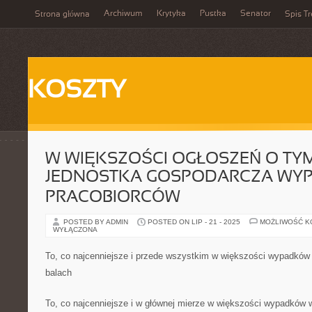
Archiwum
Krytyka
Pustka
Senator
Strona główna
Spis Tr
KOSZTY
W WIĘKSZOŚCI OGŁOSZEŃ O TYM
JEDNOSTKA GOSPODARCZA WYP
PRACOBIORCÓW
POSTED BY ADMIN
POSTED ON LIP - 21 - 2025
MOŻLIWOŚĆ 
WYŁĄCZONA
To, co najcenniejsze i przede wszystkim w większości wypadków 
balach
To, co najcenniejsze i w głównej mierze w większości wypadków w