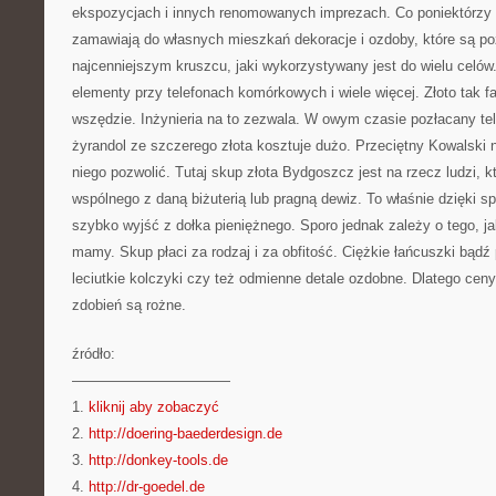
ekspozycjach i innych renomowanych imprezach. Co poniektórzy t
zamawiają do własnych mieszkań dekoracje i ozdoby, które są po
najcenniejszym kruszcu, jaki wykorzystywany jest do wielu celów.
elementy przy telefonach komórkowych i wiele więcej. Złoto tak f
wszędzie. Inżynieria na to zezwala. W owym czasie pozłacany te
żyrandol ze szczerego złota kosztuje dużo. Przeciętny Kowalski
niego pozwolić. Tutaj skup złota Bydgoszcz jest na rzecz ludzi, k
wspólnego z daną biżuterią lub pragną dewiz. To właśnie dzięki 
szybko wyjść z dołka pieniężnego. Sporo jednak zależy o tego, jaki
mamy. Skup płaci za rodzaj i za obfitość. Ciężkie łańcuszki bądź 
leciutkie kolczyki czy też odmienne detale ozdobne. Dlatego cen
zdobień są rożne.
źródło:
———————————
1.
kliknij aby zobaczyć
2.
http://doering-baederdesign.de
3.
http://donkey-tools.de
4.
http://dr-goedel.de