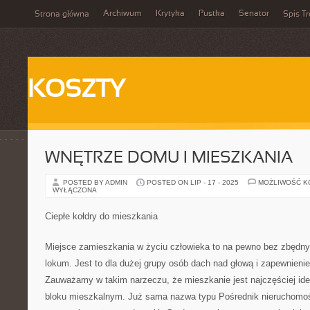
Archiwum
Krytyka
Pustka
Senator
Strona główna
Spis Tr
KOSZTY
WNĘTRZE DOMU I MIESZKANIA
POSTED BY ADMIN
POSTED ON LIP - 17 - 2025
MOŻLIWOŚĆ 
WYŁĄCZONA
Ciepłe kołdry do mieszkania
Miejsce zamieszkania w życiu człowieka to na pewno bez zbędny
lokum. Jest to dla dużej grupy osób dach nad głową i zapewnieni
Zauważamy w takim narzeczu, że mieszkanie jest najczęściej ide
bloku mieszkalnym. Już sama nazwa typu Pośrednik nieruchomo