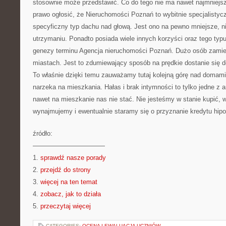
stosownie może przedstawić. Co do tego nie ma nawet najmniejs
prawo ogłosić, że Nieruchomości Poznań to wybitnie specjalistyc
specyficzny typ dachu nad głową. Jest ono na pewno mniejsze, n
utrzymaniu. Ponadto posiada wiele innych korzyści oraz tego typ
genezy terminu Agencja nieruchomości Poznań. Dużo osób zamies
miastach. Jest to zdumiewający sposób na prędkie dostanie się d
To właśnie dzięki temu zauważamy tutaj kolejną górę nad domami.
narzeka na mieszkania. Hałas i brak intymności to tylko jedne 
nawet na mieszkanie nas nie stać. Nie jesteśmy w stanie kupić, 
wynajmujemy i ewentualnie staramy się o przyznanie kredytu hip
źródło:
———————————
1.
sprawdź nasze porady
2.
przejdź do strony
3.
więcej na ten temat
4.
zobacz, jak to działa
5.
przeczytaj więcej
CATEGORIES:
OCENA I EWALUACJA UCZNIÓW