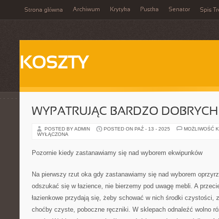
Archiwum
Krytyka
Pustka
Senator
Strona główna
Spis Tr
KOSZTY
WYPATRUJĄC BARDZO DOBRYCH
POSTED BY ADMIN
POSTED ON PAŹ - 13 - 2025
MOŻLIWOŚĆ 
WYŁĄCZONA
Pozornie kiedy zastanawiamy się nad wyborem ekwipunków
Na pierwszy rzut oka gdy zastanawiamy się nad wyborem oprzyr
odszukać się w łazience, nie bierzemy pod uwagę mebli. A przeci
łazienkowe przydają się, żeby schować w nich środki czystości
choćby czyste, poboczne ręczniki. W sklepach odnaleźć wolno r