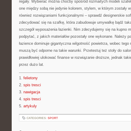
regały. Wybierać można choćby spośród rozmaitych modeli szafe
one między sobą nie jedynie kolorem, stylem, w którym zostały
również rozwiązaniami funkcjonalnymi – sprawdź designerskie so
zdecydować się na szafkę, która zabudowuje umywalkę bądź taką,
szczegół wyposażenia łazienki. Nim zdecydujemy się na kupno me
podpytać, z jakich materiałów pozostały one wykonane. Należy 
łazience dominuje gigantyczna wilgotność powietrza, wobec tego 
muszą być odporne na takie warunki. Przetestuj też stoły do salo
prawidłowiej ulokować finanse w rozwiązanie droższe, jednak taki
przez dużo lat.
1.
felietony
2.
spis tresci
3.
nawigacja
4.
spis tresci
5.
artykuly
CATEGORIES:
SPORT