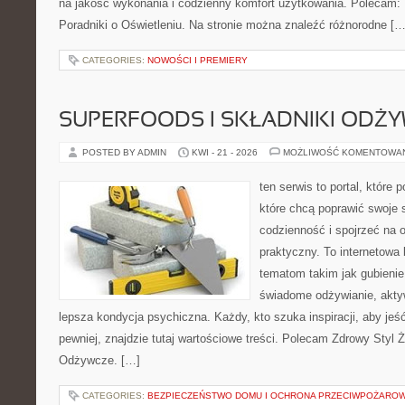
na jakość wykonania i codzienny komfort użytkowania. Polecam: Hi
Poradniki o Oświetleniu. Na stronie można znaleźć różnorodne […
CATEGORIES:
NOWOŚCI I PREMIERY
SUPERFOODS I SKŁADNIKI ODŻ
POSTED BY ADMIN
KWI - 21 - 2026
MOŻLIWOŚĆ KOMENTOWA
ten serwis to portal, które
które chcą poprawić swoje
codzienność i spojrzeć na 
praktyczny. To internetowa
tematom takim jak gubieni
świadome odżywianie, akty
lepsza kondycja psychiczna. Każdy, kto szuka inspiracji, aby jeść 
pewniej, znajdzie tutaj wartościowe treści. Polecam Zdrowy Styl Ż
Odżywcze. […]
CATEGORIES:
BEZPIECZEŃSTWO DOMU I OCHRONA PRZECIWPOŻARO