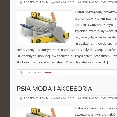
POSTED BY ADMIN
KWI - 16 - 2026
MOŻLIWOŚĆ KOMENTOWA
Portal poświęcony projektow
platforma, w którym pasja s
została stworzona z myślą 
zgłębiać świat budynków, p
użytkowych, a także tenden
mieszkamy na co dzień. T
tematyczny, na którym można znaleźć artykuły dotyczące zarówno 
użytecznych inspiracji związanych z urządzaniem przestrzeni uż
Architektura Eksperymentalna i Mtww. Na stronie czytelnik […]
CATEGORIES:
CHEMIA
PSIA MODA I AKCESORIA
POSTED BY ADMIN
KWI - 14 - 2026
MOŻLIWOŚĆ KOMENTOWA
Pakawilkolaka to strona int
stworzone z myślą o miłośn