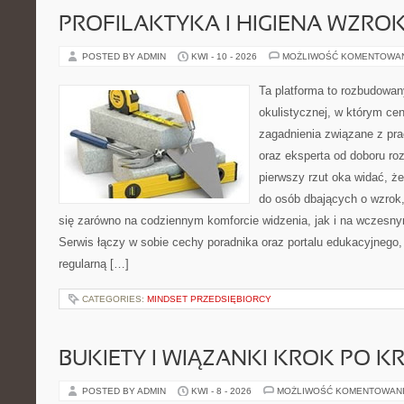
PROFILAKTYKA I HIGIENA WZRO
POSTED BY ADMIN
KWI - 10 - 2026
MOŻLIWOŚĆ KOMENTOWA
Ta platforma to rozbudowa
okulistycznej, w którym cen
zagadnienia związane z pra
oraz eksperta od doboru ro
pierwszy rzut oka widać, że
do osób dbających o wzrok,
się zarówno na codziennym komforcie widzenia, jak i na wczes
Serwis łączy w sobie cechy poradnika oraz portalu edukacyjnego, 
regularną […]
CATEGORIES:
MINDSET PRZEDSIĘBIORCY
BUKIETY I WIĄZANKI KROK PO K
POSTED BY ADMIN
KWI - 8 - 2026
MOŻLIWOŚĆ KOMENTOWAN