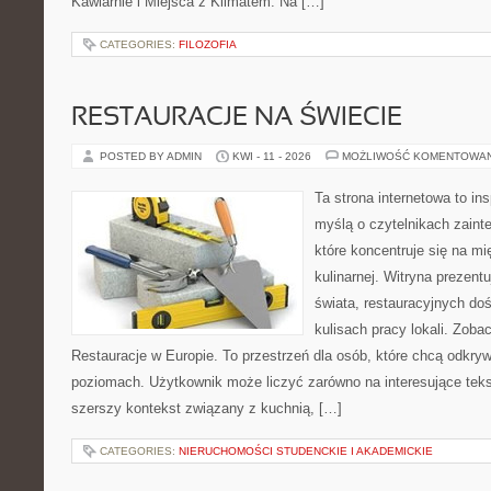
Kawiarnie i Miejsca z Klimatem. Na […]
CATEGORIES:
FILOZOFIA
RESTAURACJE NA ŚWIECIE
POSTED BY ADMIN
KWI - 11 - 2026
MOŻLIWOŚĆ KOMENTOWA
Ta strona internetowa to in
myślą o czytelnikach zaint
które koncentruje się na m
kulinarnej. Witryna prezent
świata, restauracyjnych do
kulisach pracy lokali. Zobac
Restauracje w Europie. To przestrzeń dla osób, które chcą odkry
poziomach. Użytkownik może liczyć zarówno na interesujące tekst
szerszy kontekst związany z kuchnią, […]
CATEGORIES:
NIERUCHOMOŚCI STUDENCKIE I AKADEMICKIE