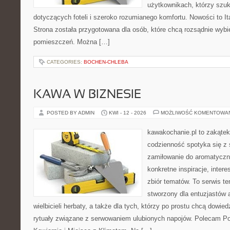
użytkownikach, którzy szu
dotyczących foteli i szeroko rozumianego komfortu. Nowości to It
Strona została przygotowana dla osób, które chcą rozsądnie wyb
pomieszczeń. Można […]
CATEGORIES:
BOCHEN-CHLEBA
KAWA W BIZNESIE
POSTED BY ADMIN
KWI - 12 - 2026
MOŻLIWOŚĆ KOMENTOWA
kawakochanie.pl to zakątek
codzienność spotyka się z 
zamiłowanie do aromatyczn
konkretne inspiracje, intere
zbiór tematów. To serwis te
stworzony dla entuzjastów
wielbicieli herbaty, a także dla tych, którzy po prostu chcą dowie
rytuały związane z serwowaniem ulubionych napojów. Polecam Por