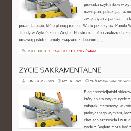
prowadzi czytelników w wy
rozwiązań, pokazując różn
związanych z panelami, a t
porad dla osób, które planują remont. Warto przeczytać: Panele 
Trendy w Wykończeniu Wnętrz. Na stronie można znaleźć obszer
omawiają istotne tematy związane z doborem […]
CATEGORIES:
CIEKAWOSTKI I GIGANTY ŚWIATA
ŻYCIE SAKRAMENTALNE
POSTED BY ADMIN
KWI - 6 - 2026
MOŻLIWOŚĆ KOMENTOWAN
Blog chrześcijański skiero
który splata zwykłe życie 
zakątek internetowy, w któ
praktycznego wymiaru, lecz
chwilach szczęścia i w trud
życie z Bogiem może być z