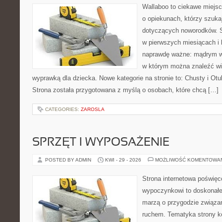
Wallaboo to ciekawe miejsc
o opiekunach, którzy szuka
dotyczących noworodków. S
w pierwszych miesiącach i l
naprawdę ważne: mądrym wy
w którym można znaleźć wi
wyprawką dla dziecka. Nowe kategorie na stronie to: Chusty i Otul
Strona została przygotowana z myślą o osobach, które chcą […]
CATEGORIES:
ZAROSLA
SPRZĘT I WYPOSAŻENIE
POSTED BY ADMIN
KWI - 29 - 2026
MOŻLIWOŚĆ KOMENTOWA
Strona internetowa poświę
wypoczynkowi to doskonałe 
marzą o przygodzie związan
ruchem. Tematyka strony ko