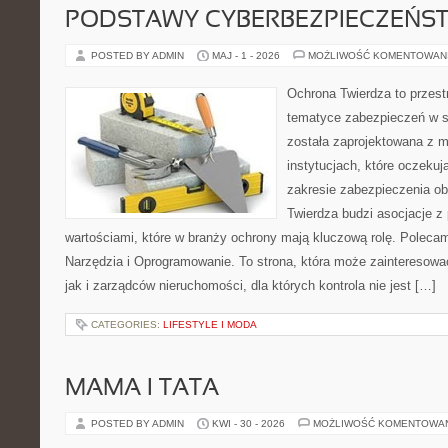
PODSTAWY CYBERBEZPIECZEŃS
POSTED BY ADMIN
MAJ - 1 - 2026
MOŻLIWOŚĆ KOMENTOWAN
Ochrona Twierdza to przestr
tematyce zabezpieczeń w s
została zaprojektowana z m
instytucjach, które oczekuj
zakresie zabezpieczenia o
Twierdza budzi asocjacje z 
wartościami, które w branży ochrony mają kluczową rolę. Polecam:
Narzędzia i Oprogramowanie. To strona, która może zainteresowa
jak i zarządców nieruchomości, dla których kontrola nie jest […]
CATEGORIES:
LIFESTYLE I MODA
MAMA I TATA
POSTED BY ADMIN
KWI - 30 - 2026
MOŻLIWOŚĆ KOMENTOWA