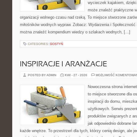
wycieczek kajakiem, dzięk
może znaleźć praktyczne 
organizacji wolnego czasu nad rzeką. To miejsce stworzone zarówn
miłośników wodnych wypraw. Zobacz: Wydarzenia i Społeczność i 
można znaleźć kompendium wiedzy o szlakach wodnych, […]
CATEGORIES:
GOSTYŃ
INSPIRACJE I ARANŻACJE
POSTED BY ADMIN
KWI - 27 - 2026
MOŻLIWOŚĆ KOMENTOWA
Nowoczesna strona interne
to miejsce stworzone dla o
inspiracji do domu, mieszka
użytkowych. Serwis prezen
produktów związanych z ara
jak odpowiednio dobrane la
każde wnętrze. To przestrzeń dla tych, którzy cenią design, ale 