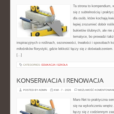
Ta strona to kompendium, w
się z subtelnością i prakty
dla osób, które kochają kwi
lepiej zrozumieć dobór rośl
bukietów ślubnych, ale nie 
tematyce, bo prowadzi takż
inspiracyjnych o roślinach, sezonowości, trwałości i sposobach k
miłośników florystyki, gdzie lekkość łączy się z doświadczeniem. 
[…]
CATEGORIES:
EDUKACJA I SZKOŁA
KONSERWACJA I RENOWACJA
POSTED BY ADMIN
KWI - 7 - 2026
MOŻLIWOŚĆ KOMENTOWAN
Mars-Net to praktyczna ser
się na wykończeniu wnętrz.
łączy się z codziennym za