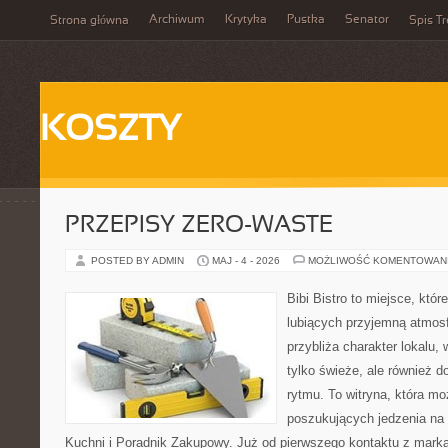
Archiwum
Krytyka
Pustka
Senator
Strona główna
Spis Tr
KOSZTY
PRZEPISY ZERO-WASTE
POSTED BY ADMIN
MAJ - 4 - 2026
MOŻLIWOŚĆ KOMENTOWAN
Bibi Bistro to miejsce, któ
lubiących przyjemną atmosf
przybliża charakter lokalu,
tylko świeże, ale również
rytmu. To witryna, która m
poszukujących jedzenia na
Kuchni i Poradnik Zakupowy. Już od pierwszego kontaktu z mark