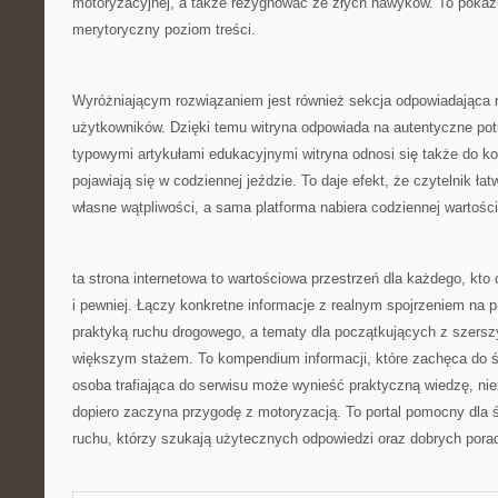
motoryzacyjnej, a także rezygnować ze złych nawyków. To pokazu
merytoryczny poziom treści.
Wyróżniającym rozwiązaniem jest również sekcja odpowiadająca 
użytkowników. Dzięki temu witryna odpowiada na autentyczne po
typowymi artykułami edukacyjnymi witryna odnosi się także do ko
pojawiają się w codziennej jeździe. To daje efekt, że czytelnik łat
własne wątpliwości, a sama platforma nabiera codziennej wartości
ta strona internetowa to wartościowa przestrzeń dla każdego, kto
i pewniej. Łączy konkretne informacje z realnym spojrzeniem na p
praktyką ruchu drogowego, a tematy dla początkujących z szersz
większym stażem. To kompendium informacji, które zachęca do 
osoba trafiająca do serwisu może wynieść praktyczną wiedzę, nie
dopiero zaczyna przygodę z motoryzacją. To portal pomocny dla
ruchu, którzy szukają użytecznych odpowiedzi oraz dobrych pora