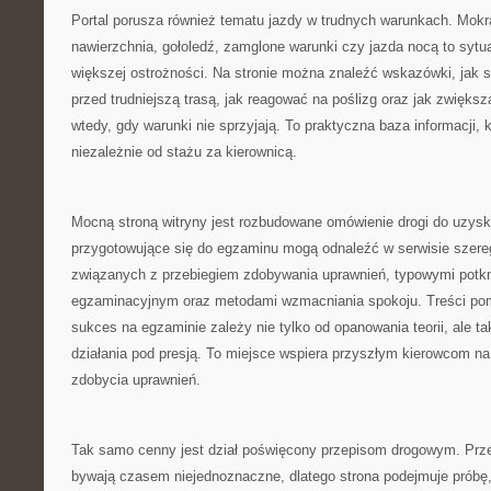
Portal porusza również tematu jazdy w trudnych warunkach. Mok
nawierzchnia, gołoledź, zamglone warunki czy jazda nocą to sytu
większej ostrożności. Na stronie można znaleźć wskazówki, jak
przed trudniejszą trasą, jak reagować na poślizg oraz jak zwięk
wtedy, gdy warunki nie sprzyjają. To praktyczna baza informacji,
niezależnie od stażu za kierownicą.
Mocną stroną witryny jest rozbudowane omówienie drogi do uzysk
przygotowujące się do egzaminu mogą odnaleźć w serwisie sze
związanych z przebiegiem zdobywania uprawnień, typowymi potkn
egzaminacyjnym oraz metodami wzmacniania spokoju. Treści po
sukces na egzaminie zależy nie tylko od opanowania teorii, ale t
działania pod presją. To miejsce wspiera przyszłym kierowcom n
zdobycia uprawnień.
Tak samo cenny jest dział poświęcony przepisom drogowym. Prz
bywają czasem niejednoznaczne, dlatego strona podejmuje próbę