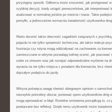
przystępny sposób. Odbiorca może zrozumieć, jak postępować 
szybkiej decyzji, kiedy ustąpić pierwszeństwa, jak interpretować
analizować w normalnej jeździe po mieście i trasie. Takie podejś
pomyłki, a jednocześnie wzmacnia świadomość użytkownika drog
Warto docenić także obecność zagadnień związanych z psychiką 
pojazdu to nie tylko sprawność techniczna, ale także reakcje psy
frustracja czy rutyna mogą oddziaływać na zachowanie za kierown
zamieszczane w witrynie pozwalają trafniej ocenić, jak pracować n
sobie ze stresem oraz jak rozwijać odpowiedzialne myślenie na d
wyrasta na nie tylko miejsca z poradami dla kierowców, lecz rów
dojrzałym podejściu do jazdy.
Witryna poświęca uwagę również obiegowym opiniom o samochoda
niezwykle potrzebny obszar, ponieważ sporo użytkowników dróg w
mogą wprowadzać w błąd. Rzetelne omówienia porządkują to, co 
powtarzane bez refleksji. Dzięki temu użytkownik może świadomi