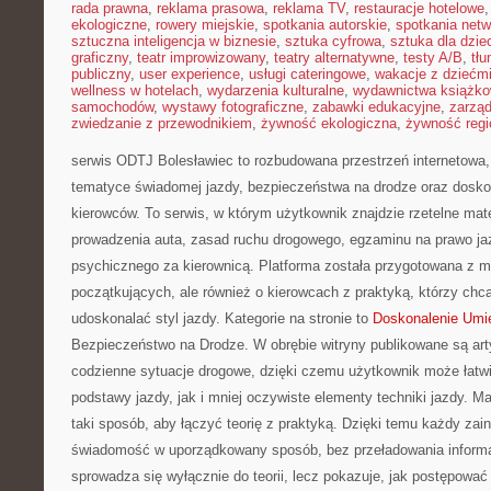
rada prawna
,
reklama prasowa
,
reklama TV
,
restauracje hotelowe
ekologiczne
,
rowery miejskie
,
spotkania autorskie
,
spotkania net
sztuczna inteligencja w biznesie
,
sztuka cyfrowa
,
sztuka dla dzie
graficzny
,
teatr improwizowany
,
teatry alternatywne
,
testy A/B
,
tł
publiczny
,
user experience
,
usługi cateringowe
,
wakacje z dziećm
wellness w hotelach
,
wydarzenia kulturalne
,
wydawnictwa książk
samochodów
,
wystawy fotograficzne
,
zabawki edukacyjne
,
zarzą
zwiedzanie z przewodnikiem
,
żywność ekologiczna
,
żywność regi
serwis ODTJ Bolesławiec to rozbudowana przestrzeń internetowa, 
tematyce świadomej jazdy, bezpieczeństwa na drodze oraz dosko
kierowców. To serwis, w którym użytkownik znajdzie rzetelne mate
prowadzenia auta, zasad ruchu drogowego, egzaminu na prawo jaz
psychicznego za kierownicą. Platforma została przygotowana z 
początkujących, ale również o kierowcach z praktyką, którzy ch
udoskonalać styl jazdy. Kategorie na stronie to
Doskonalenie Umie
Bezpieczeństwo na Drodze. W obrębie witryny publikowane są arty
codzienne sytuacje drogowe, dzięki czemu użytkownik może łatw
podstawy jazdy, jak i mniej oczywiste elementy techniki jazdy. M
taki sposób, aby łączyć teorię z praktyką. Dzięki temu każdy z
świadomość w uporządkowany sposób, bez przeładowania informac
sprowadza się wyłącznie do teorii, lecz pokazuje, jak postępowa