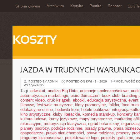
Archiwum
Krytyka
Pustka
Senator
Strona główna
Spis Tr
KOSZTY
JAZDA W TRUDNYCH WARUNKA
POSTED BY ADMIN
POSTED ON KWI - 3 - 2026
MOŻLIWOŚĆ K
WYŁĄCZONA
Tagi:
adwokat
,
analiza Big Data
,
animacje społecznościowe
,
audi
automatyzacja marketingu
,
biuro tłumaczeń
,
book club
,
branding 
content video
,
druk książek
,
ebooki
,
edukacja turystyczna
,
event
filmowe
,
festiwale muzyczne
,
filmy promocyjne
,
folklor
,
food truck
edukacyjne online
,
hodowla koni
,
hotele butikowe
,
integracja kult
kino artystyczne
,
kluby literackie
,
komedia stand-up
,
koncerty ka
kultura ludowa
,
kursy językowe
,
mapy turystyczne
,
marketing afil
rekreacyjne
,
motoryzacja klasyczna
,
ogród botaniczny
,
organizac
planery podróży
,
podróże rodzinne
,
porady prawne
,
prasa bizneso
gospodarcze
,
prawo nieruchomości
,
prawo rodzinne
,
procesy prod
programy lojalnościowe
,
projektowanie logo
,
projekty graficzne
,
ps