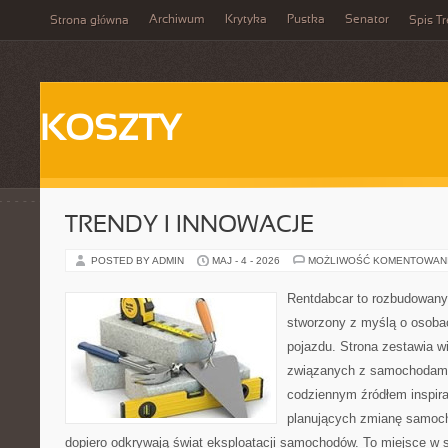
Archiwum
Krytyka
Pustka
Senator
Strona główna
Spis Tr
KOSZTY
TRENDY I INNOWACJE
POSTED BY ADMIN
MAJ - 4 - 2026
MOŻLIWOŚĆ KOMENTOWAN
Rentdabcar to rozbudowany 
stworzony z myślą o osobac
pojazdu. Strona zestawia 
związanych z samochodami
codziennym źródłem inspira
planujących zmianę samocho
dopiero odkrywają świat eksploatacji samochodów. To miejsce w 