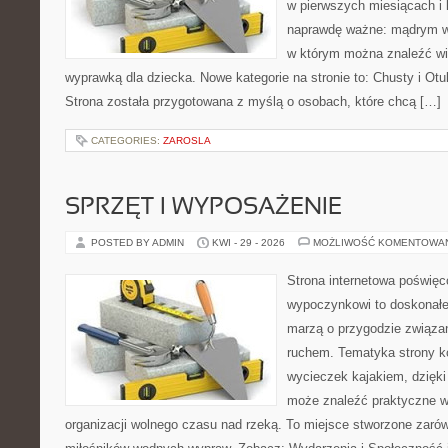
w pierwszych miesiącach i l
naprawdę ważne: mądrym wy
w którym można znaleźć wi
wyprawką dla dziecka. Nowe kategorie na stronie to: Chusty i Otul
Strona została przygotowana z myślą o osobach, które chcą […]
CATEGORIES:
ZAROSLA
SPRZĘT I WYPOSAŻENIE
POSTED BY ADMIN
KWI - 29 - 2026
MOŻLIWOŚĆ KOMENTOWA
Strona internetowa poświę
wypoczynkowi to doskonałe 
marzą o przygodzie związan
ruchem. Tematyka strony ko
wycieczek kajakiem, dzięk
może znaleźć praktyczne 
organizacji wolnego czasu nad rzeką. To miejsce stworzone zarówn