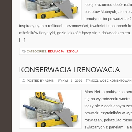
lepiej zrozumieć dobór rośl
bukietów ślubnych, ale nie 
tematyce, bo prowadzi takż
inspiracyjnych o roślinach, sezonowości, trwałości i sposobach k
miłośników florystyki, gdzie lekkość łączy się z doświadczeniem. 
[…]
CATEGORIES:
EDUKACJA I SZKOŁA
KONSERWACJA I RENOWACJA
POSTED BY ADMIN
KWI - 7 - 2026
MOŻLIWOŚĆ KOMENTOWAN
Mars-Net to praktyczna ser
się na wykończeniu wnętrz.
łączy się z codziennym za
prowadzi czytelników w wy
rozwiązań, pokazując różn
związanych z panelami, a t