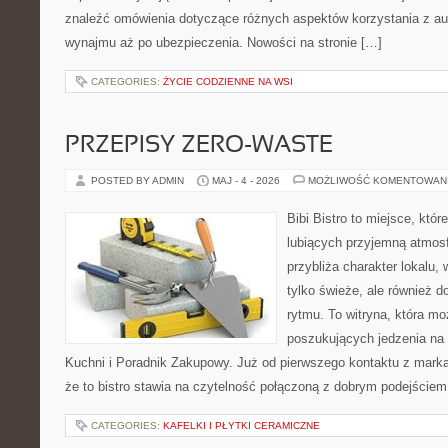
znaleźć omówienia dotyczące różnych aspektów korzystania z aut
wynajmu aż po ubezpieczenia. Nowości na stronie […]
CATEGORIES:
ŻYCIE CODZIENNE NA WSI
PRZEPISY ZERO-WASTE
POSTED BY ADMIN
MAJ - 4 - 2026
MOŻLIWOŚĆ KOMENTOWAN
Bibi Bistro to miejsce, któ
lubiących przyjemną atmosf
przybliża charakter lokalu,
tylko świeże, ale również
rytmu. To witryna, która m
poszukujących jedzenia na
Kuchni i Poradnik Zakupowy. Już od pierwszego kontaktu z mark
że to bistro stawia na czytelność połączoną z dobrym podejściem 
CATEGORIES:
KAFELKI I PŁYTKI CERAMICZNE