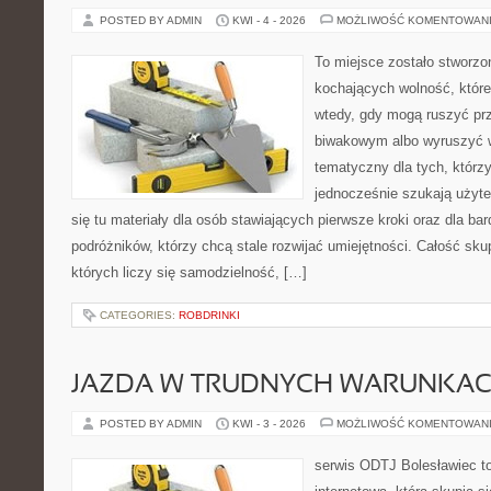
POSTED BY ADMIN
KWI - 4 - 2026
MOŻLIWOŚĆ KOMENTOWAN
To miejsce zostało stworz
kochających wolność, które
wtedy, gdy mogą ruszyć pr
biwakowym albo wyruszyć w
tematyczny dla tych, którzy
jednocześnie szukają użyte
się tu materiały dla osób stawiających pierwsze kroki oraz dla b
podróżników, którzy chcą stale rozwijać umiejętności. Całość sku
których liczy się samodzielność, […]
CATEGORIES:
ROBDRINKI
JAZDA W TRUDNYCH WARUNKA
POSTED BY ADMIN
KWI - 3 - 2026
MOŻLIWOŚĆ KOMENTOWAN
serwis ODTJ Bolesławiec t