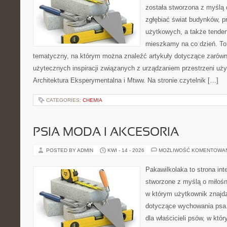
została stworzona z myślą 
zgłębiać świat budynków, p
użytkowych, a także tenden
mieszkamy na co dzień. T
tematyczny, na którym można znaleźć artykuły dotyczące zarówno 
użytecznych inspiracji związanych z urządzaniem przestrzeni uż
Architektura Eksperymentalna i Mtww. Na stronie czytelnik […]
CATEGORIES:
CHEMIA
PSIA MODA I AKCESORIA
POSTED BY ADMIN
KWI - 14 - 2026
MOŻLIWOŚĆ KOMENTOWA
Pakawilkolaka to strona int
stworzone z myślą o miłośn
w którym użytkownik znajdzi
dotyczące wychowania psa.
dla właścicieli psów, w któ