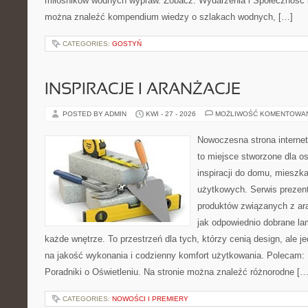
miłośników wodnych wypraw. Zobacz: Wydarzenia i Społeczność i 
można znaleźć kompendium wiedzy o szlakach wodnych, […]
CATEGORIES:
GOSTYŃ
INSPIRACJE I ARANŻACJE
POSTED BY ADMIN
KWI - 27 - 2026
MOŻLIWOŚĆ KOMENTOWA
Nowoczesna strona interne
to miejsce stworzone dla o
inspiracji do domu, mieszka
użytkowych. Serwis prezen
produktów związanych z ara
jak odpowiednio dobrane la
każde wnętrze. To przestrzeń dla tych, którzy cenią design, ale 
na jakość wykonania i codzienny komfort użytkowania. Polecam: Hi
Poradniki o Oświetleniu. Na stronie można znaleźć różnorodne […
CATEGORIES:
NOWOŚCI I PREMIERY