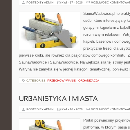
POSTED BY ADMIN
KWI - 17 - 2026
MOŻLIWOŚĆ KOMENTOWA
SaunaWadowice.pl to prakty
osób, które interesują się k
gorącymi kąpielami z bąbel
rozumianym relaksem. Witry
kąpieli, basenów i domowe
praktyczne treści dla użyt
pierwsze kroki, ale również dla pasjonatów domowego komfortu. 
SaunaWadowice i SaunaWadowice. Największą siłą tej strony jes
Witryna nie zamyka się w jednej kategorii tematycznej, ponieważ 
CATEGORIES:
PRZECHOWYWANIE I ORGANIZACJA
URBANISTYKA I MIASTA
POSTED BY ADMIN
KWI - 16 - 2026
MOŻLIWOŚĆ KOMENTOWA
Portal poświęcony projektow
platforma, w którym pasja s