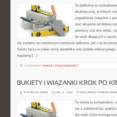
Ta platforma to rozbudowa
okulistycznej, w którym cen
zagadnienia związane z pra
oraz eksperta od doboru ro
pierwszy rzut oka widać, że
do osób dbających o wzrok,
się zarówno na codziennym komforcie widzenia, jak i na wczes
Serwis łączy w sobie cechy poradnika oraz portalu edukacyjnego, 
regularną […]
CATEGORIES:
MINDSET PRZEDSIĘBIORCY
BUKIETY I WIĄZANKI KROK PO K
POSTED BY ADMIN
KWI - 8 - 2026
MOŻLIWOŚĆ KOMENTOWAN
Ta strona to kompendium, w
się z subtelnością i prakty
dla osób, które kochają kwi