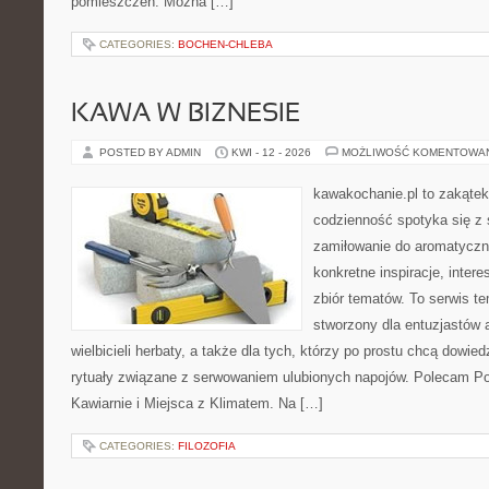
pomieszczeń. Można […]
CATEGORIES:
BOCHEN-CHLEBA
KAWA W BIZNESIE
POSTED BY ADMIN
KWI - 12 - 2026
MOŻLIWOŚĆ KOMENTOWA
kawakochanie.pl to zakątek
codzienność spotyka się z 
zamiłowanie do aromatyczn
konkretne inspiracje, intere
zbiór tematów. To serwis te
stworzony dla entuzjastów
wielbicieli herbaty, a także dla tych, którzy po prostu chcą dowie
rytuały związane z serwowaniem ulubionych napojów. Polecam Por
Kawiarnie i Miejsca z Klimatem. Na […]
CATEGORIES:
FILOZOFIA